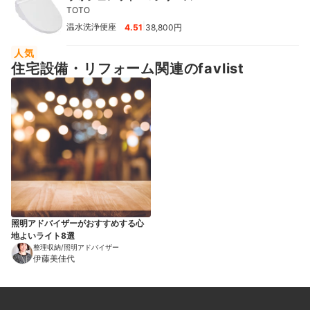
TOTO
|
温水洗浄便座
4.51
38,800円
人気
住宅設備・リフォーム関連のfavlist
照明アドバイザーがおすすめする心
地よいライト8選
整理収納/照明アドバイザー
伊藤美佳代