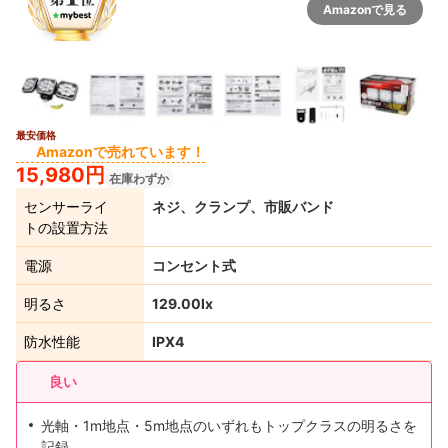
Amazonで見る
最安価格
Amazonで売れています！
15,980円
在庫わずか
センサーライ
ネジ、クランプ、市販バンド
トの設置方法
電源
コンセント式
明るさ
129.00lx
防水性能
IPX4
良い
光軸・1m地点・5m地点のいずれもトップクラスの明るさを
記録