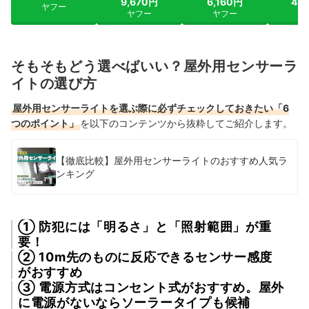
9,670円
6,160円
4,
ヤフー
ヤフー
ヤフー
ヤ
そもそもどう選べばいい？屋外用センサーラ
イトの選び方
屋外用センサーライトを選ぶ際に必ずチェックしておきたい「6
つのポイント」
を以下のコンテンツから抜粋してご紹介します。
【徹底比較】屋外用センサーライトのおすすめ人気ラ
ンキング
① 防犯には「明るさ」と「照射範囲」が重
要！
② 10m先のものに反応できるセンサー感度
がおすすめ
③ 電源方式はコンセント式がおすすめ。屋外
に電源がないならソーラータイプも候補