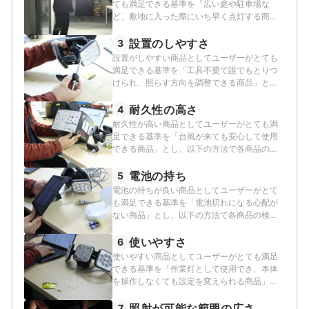
ても満足できる基準を「広い庭や駐車場な
ど、敷地に入った際にいち早く点灯する商
品」とし、以下の方法で各商品の検証を行い
ました。
設置のしやすさ
3
設置がしやすい商品としてユーザーがとても
満足できる基準を「工具不要で誰でもとりつ
けられ、照らす方向を調整できる商品」と
し、以下の方法で各商品の検証を行いまし
た。
耐久性の高さ
4
耐久性が高い商品としてユーザーがとても満
足できる基準を「台風が来ても安心して使用
できる商品」とし、以下の方法で各商品の検
証を行いました。
電池の持ち
5
電池の持ちが良い商品としてユーザーがとて
も満足できる基準を「電池切れになる心配が
ない商品」とし、以下の方法で各商品の検証
を行いました。
使いやすさ
6
使いやすい商品としてユーザーがとても満足
できる基準を「作業灯として使用でき、本体
を操作しなくても設定を変えられる商品」と
し、以下の方法で各商品の検証を行いまし
た。
照射が可能な範囲の広さ
7