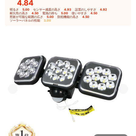
4.84
明るさ
5.00
｜
センサー感度の高さ
4.93
｜
設置のしやすさ
4.92
｜
耐久性の高さ
4.50
｜
電池の持ち
5.00
｜
使いやすさ
4.50
｜
照射が可能な範囲の広さ
5.00
｜
防犯機能の高さ
4.50
｜
ソーラーパネルの性能
3.00