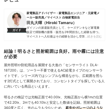
家電製品アドバイザー・家電製品エンジニア・元家電メ
ーカー販売員／マイベスト 白物家電担当
田丸大暉（Hiroki Tamaru）
ダイソンの派遣販売員として、ケーズデンキなど家電量
ガイド
販店で掃除機の接客・販売を2年間担当した経験を持つ。
マイベストへ入社後はその経験を活かし空気清浄機・除
…続きを読む
湿機・オイルヒーター・スティッククリーナーなど季節
家電・空調家電や掃除機をはじめ白物家電全般を専門に
ガイドを担当し、日立やシャープ、パナソニックなどの
結論！明るさと照射範囲は良好。雨や霧には注意
総合家電メーカーから、ダイニチ工業・Sharkなどの専門
が必要
メーカーまで、150以上の家電製品を比較検証してきた。
毎日使う家電製品だからこそ、本当によい商品を誰もが
屋外照明や防犯用品を展開する大進の「センサーライト DLA-
簡単に選べるように、性能はもちろん省エネ性能やお手
18T200」は、ソーラー不要で使えるAC給電タイプのセンサーラ
入れのしやすさまでひとつひとつ丁寧に確認しながらコ
イトです。シリーズ内ではシンプルな構造ながら、広範囲を照ら
ンテンツ制作を行う。
田丸大暉（Hiroki Tamaru）のプロフィール
す2灯式として展開されており、コンセントタイプを探している人
に向いている商品といえます。
明るさの検証では光軸正面で40.00lx、光軸正面から横1mの位置
で42.20lx、2mでも40.10lxと安定した数値を記録。照射範囲は
360度と広く、光のムラも少ないため、
庭先やガレージのような