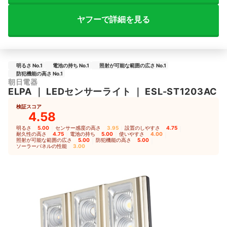
ヤフーで詳細を見る
明るさ No.1
電池の持ち No.1
照射が可能な範囲の広さ No.1
防犯機能の高さ No.1
朝日電器
ELPA
｜
LEDセンサーライト
｜
ESL-ST1203AC
検証スコア
4.58
明るさ
5.00
｜
センサー感度の高さ
3.95
｜
設置のしやすさ
4.75
｜
耐久性の高さ
4.75
｜
電池の持ち
5.00
｜
使いやすさ
4.00
｜
照射が可能な範囲の広さ
5.00
｜
防犯機能の高さ
5.00
｜
ソーラーパネルの性能
3.00