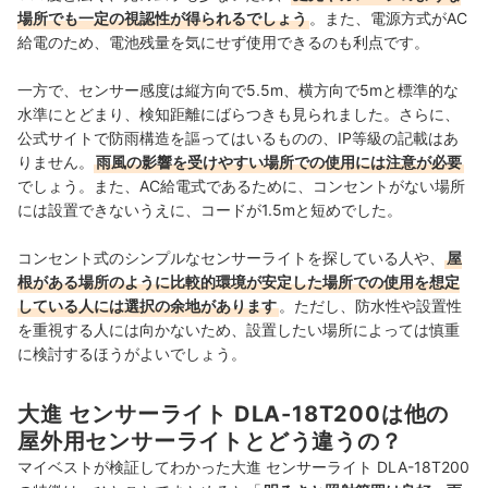
場所でも一定の視認性が得られるでしょう
。また、電源方式がAC
給電のため、電池残量を気にせず使用できるのも利点です。
一方で、センサー感度は縦方向で5.5m、横方向で5mと標準的な
水準にとどまり、検知距離にばらつきも見られました。さらに、
公式サイトで防雨構造を謳ってはいるものの、IP等級の記載はあ
りません。
雨風の影響を受けやすい場所での使用には注意が必要
でしょう。また、AC給電式であるために、コンセントがない場所
には設置できないうえに、コードが1.5mと短めでした。
コンセント式のシンプルなセンサーライトを探している人や、
屋
根がある場所のように比較的環境が安定した場所での使用を想定
している人には選択の余地があります
。ただし、防水性や設置性
を重視する人には向かないため、設置したい場所によっては慎重
に検討するほうがよいでしょう。
大進 センサーライト DLA-18T200は他の
屋外用センサーライトとどう違うの？
マイベストが検証してわかった大進 センサーライト DLA-18T200