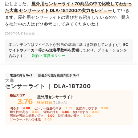
証しました。
屋外用センサーライト70商品の中で比較してわかっ
た大進 センサーライト DLA-18T200の実力をレビュー
していき
ます。屋外用センサーライトの選び方も紹介しているので、購入
を検討中の人はぜひ参考にしてみてくださいね！
2026年04月18日更新
本コンテンツはマイベストが独自の基準に基づき制作していますが、
EC
サイトやメーカー等から送客手数料を受領
しており、プロモーションを
含みます。
制作・運営ポリシー
電池の持ち No.1
照射が可能な範囲の広さ No.1
大進
センサーライト
｜
DLA-18T200
検証スコア
屋外用センサーライト
3.76
検証13位
/126商品
明るさ
4.88
｜
センサー感度の高さ
3.55
｜
設置のしやすさ
3.50
｜
耐久性の高さ
3.00
｜
電池の持ち
5.00
｜
使いやすさ
3.63
｜
照射が可能な範囲の広さ
5.00
｜
防犯機能の高さ
3.00
｜
ソーラーパネルの性能
3.00