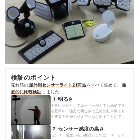
検証のポイント
売れ筋の
屋外用センサーライト21商品
をすべて集めて、
徹
底的に比較検証
しました
明るさ
1
明るい商品としてユーザーがとても満足でき
る基準を「強力な明るさで広めの駐車場でも
不審者の全身や顔まで照らし出すことができ
る商品」とし、以下の方法で各商品の検証を
行いました。
センサー感度の高さ
2
センサー感度が高い商品としてユーザーがと