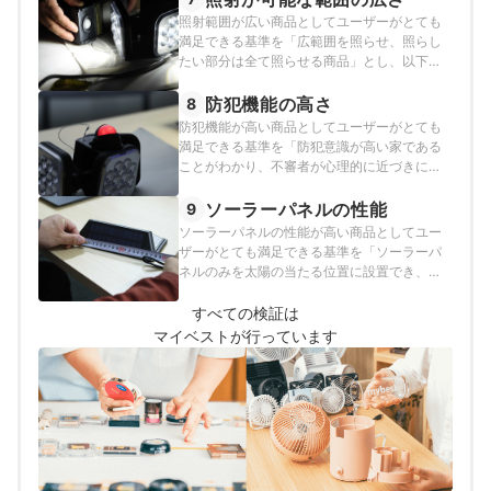
照射範囲が広い商品としてユーザーがとても
満足できる基準を「広範囲を照らせ、照らし
たい部分は全て照らせる商品」とし、以下の
方法で各商品の検証を行いました。
防犯機能の高さ
8
防犯機能が高い商品としてユーザーがとても
満足できる基準を「防犯意識が高い家である
ことがわかり、不審者が心理的に近づきにく
い商品」とし、以下の方法で各商品の検証を
行いました。
ソーラーパネルの性能
9
ソーラーパネルの性能が高い商品としてユー
ザーがとても満足できる基準を「ソーラーパ
ネルのみを太陽の当たる位置に設置でき、電
池切れの心配がない商品」とし、以下の方法
で各商品の検証を行いました。
すべての検証は
マイベストが行っています