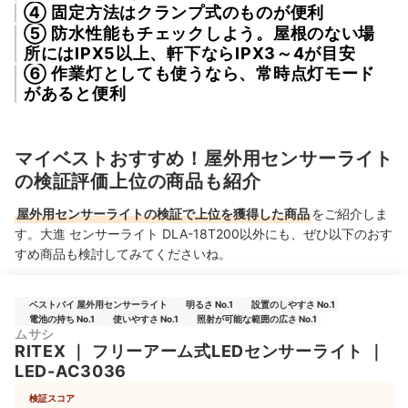
④ 固定方法はクランプ式のものが便利
⑤ 防水性能もチェックしよう。屋根のない場
所にはIPX5以上、軒下ならIPX3～4が目安
⑥ 作業灯としても使うなら、常時点灯モード
があると便利
マイベストおすすめ！屋外用センサーライト
の検証評価上位の商品も紹介
屋外用センサーライトの検証で上位を獲得した商品
をご紹介しま
す。大進 センサーライト DLA-18T200以外にも、ぜひ以下のおす
すめ商品も検討してみてくださいね。
ベストバイ 屋外用センサーライト
明るさ No.1
設置のしやすさ No.1
電池の持ち No.1
使いやすさ No.1
照射が可能な範囲の広さ No.1
ムサシ
RITEX
｜
フリーアーム式LEDセンサーライト
｜
LED-AC3036
検証スコア