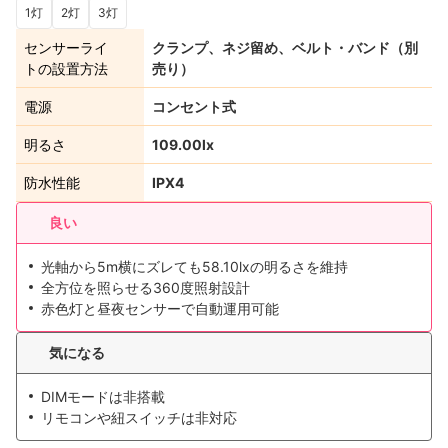
1灯
2灯
3灯
センサーライ
クランプ、ネジ留め、ベルト・バンド（別
トの設置方法
売り）
電源
コンセント式
明るさ
109.00lx
防水性能
IPX4
良い
光軸から5m横にズレても58.10lxの明るさを維持
全方位を照らせる360度照射設計
赤色灯と昼夜センサーで自動運用可能
気になる
DIMモードは非搭載
リモコンや紐スイッチは非対応