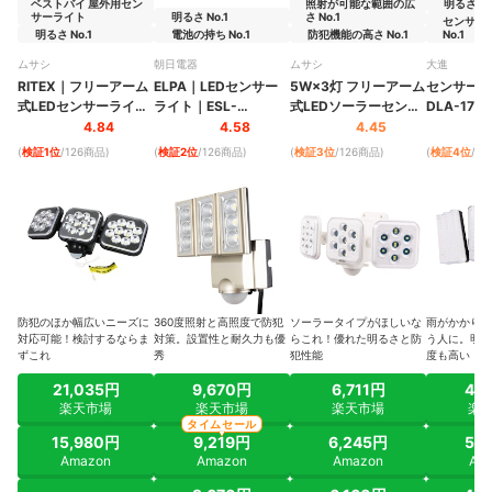
ベストバイ 屋外用セン
照射が可能な範囲の広
明るさ No
サーライト
明るさ No.1
さ No.1
センサー
明るさ No.1
電池の持ち No.1
防犯機能の高さ No.1
No.1
ムサシ
朝日電器
ムサシ
大進
RITEX
｜
フリーアーム
ELPA
｜
LEDセンサー
5W×3灯 フリーアーム
センサーラ
式LEDセンサーライト
ライト
｜
ESL-
式LEDソーラーセンサ
DLA-17T
｜
LED-AC3036
ST1203AC
ーライト
｜
S-330L
4.84
4.58
4.45
(
検証1位
/126商品
)
(
検証2位
/126商品
)
(
検証3位
/126商品
)
(
検証4位
/1
防犯のほか幅広いニーズに
360度照射と高照度で防犯
ソーラータイプがほしいな
雨がかかりに
対応可能！検討するならま
対策。設置性と耐久力も優
らこれ！優れた明るさと防
う人に。明る
ずこれ
秀
犯性能
度も高い
21,035円
9,670円
6,711円
4,
楽天市場
楽天市場
楽天市場
楽
タイムセール
15,980円
9,219円
6,245円
5,
Amazon
Amazon
Amazon
Am