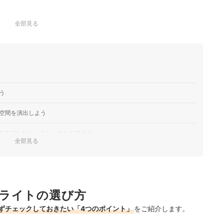
全部見る
う
空間を演出しよう
上のモデルなら、ストレスなく使える
全部見る
う
人気ランキング
ライトの選び方
グもチェック！
ずチェックしておきたい「4つのポイント」
をご紹介します。