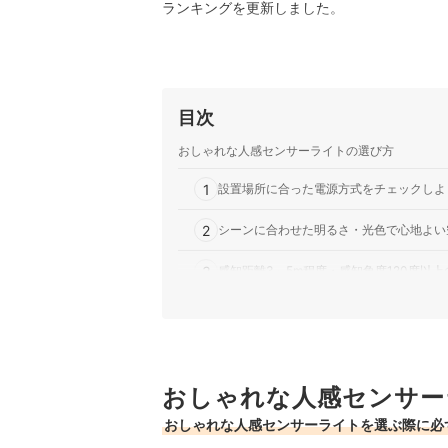
ランキングを更新しました。
目次
おしゃれな人感センサーライトの選び方
1
設置場所に合った電源方式をチェックしよ
2
シーンに合わせた明るさ・光色で心地よい
3
感知距離3～5m程度・感知角度120度以
4
インテリアに合うデザインをチョイスしよ
おしゃれな人感センサーライト全61商品おすすめ
おしゃれな人感センサー
おしゃれな人感センサーライトの売れ筋ランキン
おしゃれな人感センサーライトを選ぶ際に必