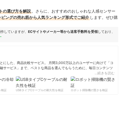
トの選び方を解説
。さらに、おすすめのおしゃれな人感センサー
ショッピングの売れ筋から人気ランキング形式でご紹介
します。ぜひ購
制作していますが、
ECサイトやメーカー等から送客手数料を受領
しており、
ー
にした、商品比較サービス。 月間3,000万以上のユーザーに向けて「コ
融サービス」まで、ベストな商品を選んでもらうために、毎日コンテンツ
…続きを読む
ィール
検証
USBタイプCケーブルの耐久性を検証
ロボット掃除機の賢さを検証
サ