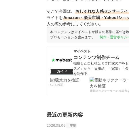
そこで今回は、
おしゃれな人感センサーライ
ライトを
Amazon・楽天市場・Yahoo!
入の際の参考にしてください。
本コンテンツはマイベストが独自の基準に基づき
プロモーションを含みます。
制作・運営ポリシ
マイベスト
コンテンツ制作チーム
徹底した自社検証と専門家の声をもと
スメ」から「日用品」「家電」「金
ガイド
を制作中。
コンテンツ制作チームのプロフ
柔軟剤の吸水力を検証
電動ネッククーラーの冷却力を
最近の更新内容
2026.08.06
更新