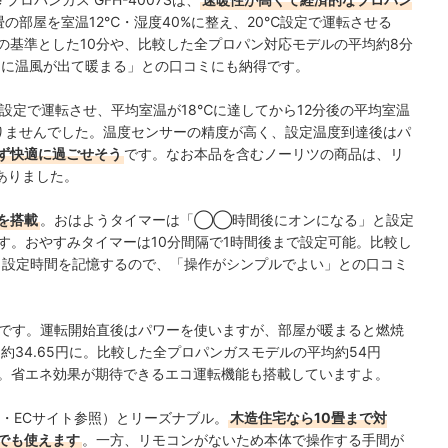
畳の部屋を室温12℃・湿度40%に整え、20℃設定で運転させる
の基準とした10分や、比較した全
プロパン対応モデルの平均約8分
すぐに温風が出て暖まる」との口コミにも納得です。
設定で運転させ、平均室温が18℃に達してから12分後の平均室温
ありませんでした。温度センサーの精度が高く、設定温度到達後はパ
ず快適に過ごせそう
です。なお本品を含むノーリツの商品は、リ
ありました。
を搭載
。おはようタイマーは「◯◯時間後にオンになる」と設定
す。
おやすみタイマーは10分間隔で1時間後まで設定可能。
比較し
じ設定時間を記憶するので、
「操作がシンプルでよい」との口コミ
です。運転開始直後はパワーを使いますが、部屋が暖まると燃焼
約34.65円に。比較した全プロパンガスモデルの平均約54円
。
省エネ効果が期待できるエコ運転機能も搭載していますよ。
月時点・ECサイト参照）とリーズナブル。
木造住宅なら10畳まで対
屋でも使えます
。一方、リモコンがないため本体で操作する手間が