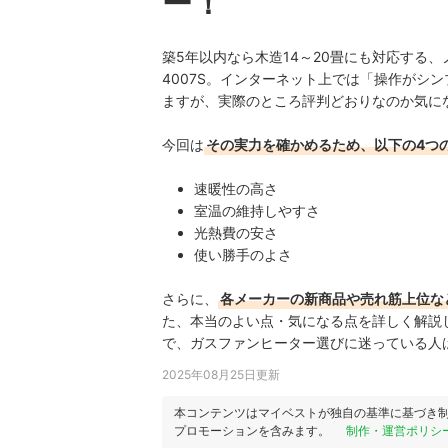
ー！
築5年以内なら木造14～20畳にも対応する、ノーリ
4007S。インターネット上では「操作がシ
ますが、実際のところ評判どおりなのか気に
今回は
その実力を確かめるため、以下の4つ
速暖性の高さ
室温の維持しやすさ
光熱費の安さ
使い勝手のよさ
さらに、
各メーカーの新商品や売れ筋上位な
た、本当のよい点・気になる点を詳しく解説
で、ガスファンヒーター選びに迷っている人
2025年08月25日更新
本コンテンツはマイベストが独自の基準に基づき
プロモーションを含みます。
制作・運営ポリシ