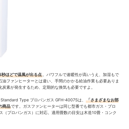
5秒ほどで温風が出る点
。パワフルで速暖性が高いうえ、加湿もで
石油ファンヒーターとは違い、手間のかかる給油作業も必要ありま
化炭素が発生するため、
定期的な換気も必要ですよ。
dard Type プロパンガス GFH-4007Sは、
「さまざまなお部
の商品
です。ガスファンヒーターは同じ型番でも都市ガス・プロ
ス（プロパンガス）に対応。適用畳数の目安は木造10畳・コンク