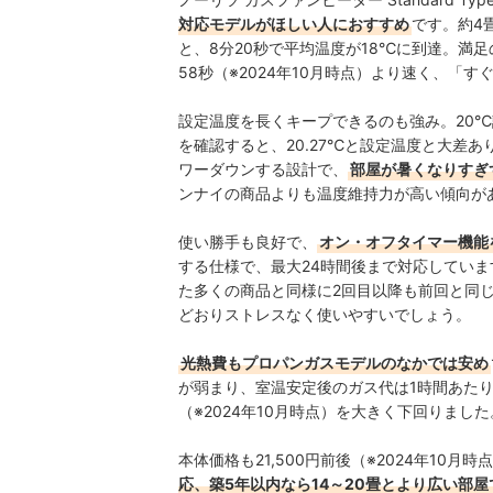
対応モデルがほしい人におすすめ
です。約4
と、8分20秒で平均温度が18℃に到達。満足
58秒（※2024年10月時点）より速く、「
設定温度を長くキープできるのも強み。20℃
を確認すると、20.27℃と設定温度と大差
ワーダウンする設計で、
部屋が暑くなりすぎ
ンナイの商品よりも温度維持力が高い傾向が
使い勝手も良好で、
オン・オフタイマー機能
する仕様で、最大24時間後まで対応していま
た多くの商品と同様に2回目以降も前回と同
どおりストレスなく使いやすいでしょう。
光熱費もプロパンガスモデルのなかでは安め
が弱まり、室温安定後のガス代は1時間あたり
（※2024年10月時点）を大きく下回りました
本体価格も21,500円前後（※2024年10
応、築5年以内なら14～20畳とより広い部