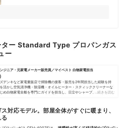
 Standard Type プロパンガス
ビュー
ンジニア・元家電メーカー販売員／マイベスト 白物家電担当
u）
ズデンキなど家電量販店で掃除機の接客・販売を2年間担当した経験を持
を活かし空気清浄機・除湿機・オイルヒーター・スティッククリーナーな
じめ白物家電全般を専門にガイドを担当し、日立やシャープ、パナソニッ
…続きを読む
ニチ工業・Sharkなどの専門メーカーまで、150以上の家電製品を比較検
らこそ、本当によい商品を誰もが簡単に選べるように、性能はもちろん省
ひとつひとつ丁寧に確認しながらコンテンツ制作を行う。
ガス対応モデル。部屋全体がすぐに暖まり、
のプロフィール
れる
e プロパンガス GFH-4007Sは、
速暖性が高くて経済的なプロパン