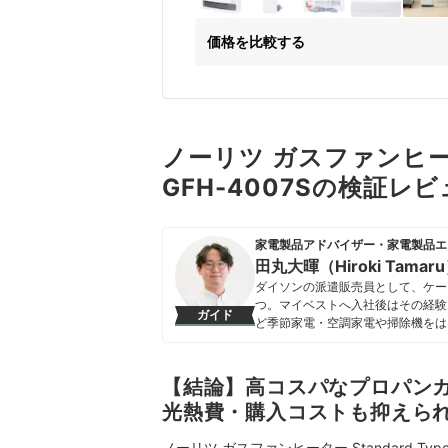
価格を比較する
ノーリツ ガスファンヒーター
GFH-4007Sの検証レ
家電製品アドバイザー・家電製品エ
田丸大暉（Hiroki Tamar
ダイソンの派遣販売員として、ケー
つ。マイベストへ入社後はその経験
ガイド
ど季節家電・空調家電や掃除機をは
クなどの総合家電メーカーから、ダイ
証してきた。毎日使う家電製品だか
エネ性能やお手入れのしやすさまで
【結論】高コスパなプロパン
田丸大暉（Hiroki Tamaru）
光熱費・購入コストも抑えら
ノーリツ ガスファンヒーター Standard Typ