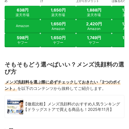
め
け
上がりがメリット
は振るわなか
638円
1,650円
1,888円
1,
楽天市場
楽天市場
楽天市場
楽
1,650円
2,420円
1,
Amazon
Amazon
Amazon
Am
598円
1,650円
1,749円
1,
ヤフー
ヤフー
ヤフー
ヤ
そもそもどう選べばいい？メンズ洗顔料の選
び方
メンズ洗顔料を選ぶ際に必ずチェックしておきたい「2つのポイ
ント」
を以下のコンテンツから抜粋してご紹介します。
【徹底比較】メンズ洗顔料のおすすめ人気ランキング
【ドラッグストアで買える商品も！2025年11月】