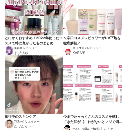
とにかくおすすめ！2022年使ったコ
＼辛口コスメレビュワーがUV下地を
スメで特に良かったものまとめ
徹底解剖／
美容系レビュワー
辛口コスメレビュワー
まぴりぬ
KARA子
旅行中のスキンケア
今までたっっくさんのコスメを試し
TikTokクリエイター
てきた私が【これがないとマジで困
たけたろう
る】リピートコスメ8選
mee | 垢抜け情報 | メイク