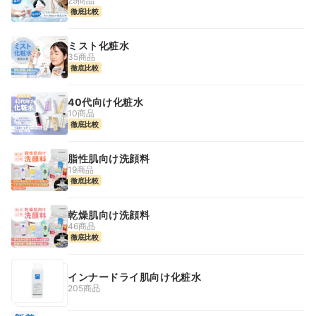
29商品
徹底比較
ミスト化粧水
35商品
徹底比較
40代向け化粧水
10商品
徹底比較
脂性肌向け洗顔料
19商品
徹底比較
乾燥肌向け洗顔料
46商品
徹底比較
インナードライ肌向け化粧水
205商品