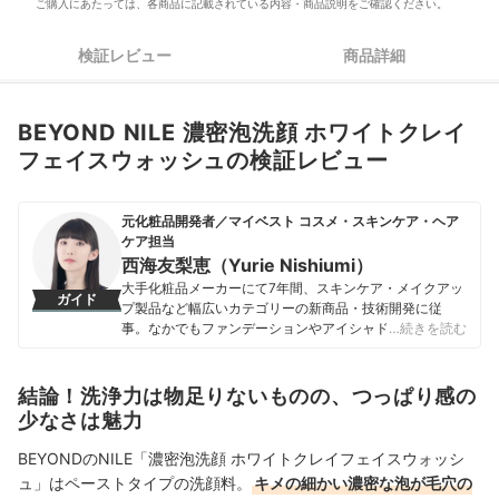
ご購入にあたっては、各商品に記載されている内容・商品説明をご確認ください。
検証レビュー
商品詳細
BEYOND NILE 濃密泡洗顔 ホワイトクレイ
フェイスウォッシュの検証レビュー
元化粧品開発者／マイベスト コスメ・スキンケア・ヘア
ケア担当
西海友梨恵（Yurie Nishiumi）
大手化粧品メーカーにて7年間、スキンケア・メイクアッ
ガイド
プ製品など幅広いカテゴリーの新商品・技術開発に従
事。なかでもファンデーションやアイシャドウ、口紅な
…続きを読む
どの技術開発を専門とし、日本国内はもちろん海外市場
向けの商品開発も多数経験。 現在はマイベストで年間
1500点以上のコスメを比較検証。開発現場で培った知識
結論！洗浄力は物足りないものの、つっぱり感の
をもとに、成分や処方の背景をふまえながら、専門的な
少なさは魅力
内容もユーザーにわかりやすく伝えることを大切にしな
がらコンテンツを制作している。
BEYONDのNILE「濃密泡洗顔 ホワイトクレイフェイスウォッシ
西海友梨恵（Yurie Nishiumi）のプロフィール
ュ」はペーストタイプの洗顔料。
キメの細かい濃密な泡が毛穴の