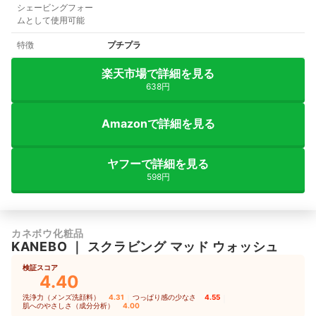
シェービングフォー
ムとして使用可能
特徴
プチプラ
楽天市場で詳細を見る
638円
Amazonで詳細を見る
ヤフーで詳細を見る
598円
カネボウ化粧品
KANEBO
｜
スクラビング マッド ウォッシュ
検証スコア
4.40
洗浄力（メンズ洗顔料）
4.31
｜
つっぱり感の少なさ
4.55
｜
肌へのやさしさ（成分分析）
4.00