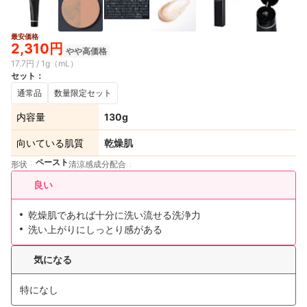
最安価格
2,310円
やや高価格
17.7円 / 1g（mL）
セット
：
通常品
数量限定セット
内容量
130g
向いている肌質
乾燥肌
ペースト
形状
清涼感成分配合
良い
乾燥肌であれば十分に洗い流せる洗浄力
洗い上がりにしっとり感がある
気になる
特になし