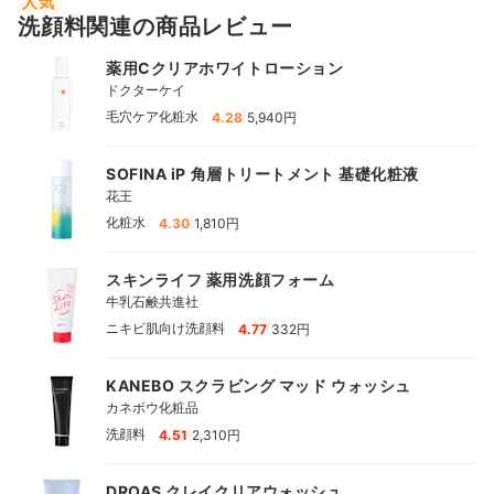
人気
洗顔料関連の商品レビュー
薬用Cクリアホワイトローション
ドクターケイ
|
毛穴ケア化粧水
4.28
5,940円
SOFINA iP 角層トリートメント 基礎化粧液
花王
|
化粧水
4.30
1,810円
スキンライフ 薬用洗顔フォーム
牛乳石鹸共進社
|
ニキビ肌向け洗顔料
4.77
332円
KANEBO スクラビング マッド ウォッシュ
カネボウ化粧品
|
洗顔料
4.51
2,310円
DROAS クレイクリアウォッシュ