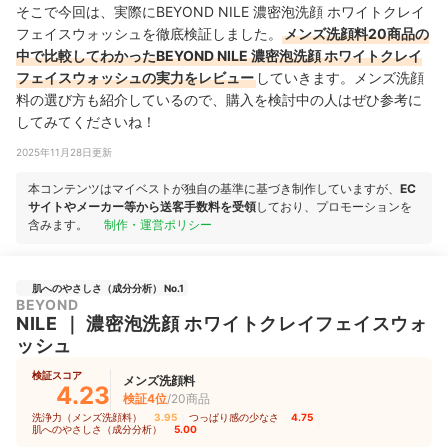
そこで今回は、実際にBEYOND NILE 濃密泡洗顔 ホワイトクレイ
フェイスウォッシュを徹底検証しました。
メンズ洗顔料20商品の
中で比較してわかったBEYOND NILE 濃密泡洗顔 ホワイトクレイ
フェイスウォッシュの実力をレビュー
していきます。メンズ洗顔
料の選び方も紹介しているので、購入を検討中の人はぜひ参考に
してみてくださいね！
2025年11月28日更新
本コンテンツはマイベストが独自の基準に基づき制作していますが、
EC
サイトやメーカー等から送客手数料を受領
しており、プロモーションを
含みます。
制作・運営ポリシー
肌へのやさしさ（成分分析） No.1
BEYOND
NILE
｜
濃密泡洗顔 ホワイトクレイフェイスウォ
ッシュ
検証スコア
メンズ洗顔料
4.23
検証4位
/20商品
洗浄力（メンズ洗顔料）
3.95
｜
つっぱり感の少なさ
4.75
｜
肌へのやさしさ（成分分析）
5.00