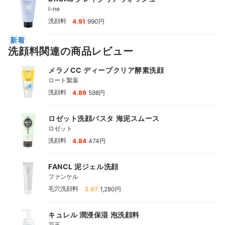
I-ne
|
洗顔料
4.91
990円
新着
洗顔料関連の商品レビュー
メラノCC ディープクリア酵素洗顔
ロート製薬
|
洗顔料
4.89
598円
ロゼット洗顔パスタ 海泥スムース
ロゼット
|
洗顔料
4.84
474円
FANCL 泥ジェル洗顔
ファンケル
|
毛穴洗顔料
3.97
1,280円
キュレル 潤浸保湿 泡洗顔料
花王