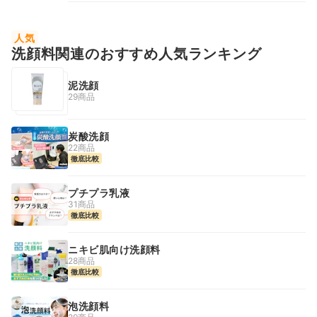
人気
洗顔料関連のおすすめ人気ランキング
泥洗顔
29商品
炭酸洗顔
22商品
徹底比較
プチプラ乳液
31商品
徹底比較
ニキビ肌向け洗顔料
28商品
徹底比較
泡洗顔料