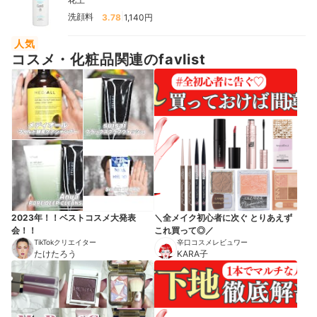
|
洗顔料
3.78
1,140円
人気
コスメ・化粧品関連のfavlist
2023年！！ベストコスメ大発表
＼全メイク初心者に次ぐ とりあえず
会！！
これ買って◎／
TikTokクリエイター
辛口コスメレビュワー
たけたろう
KARA子