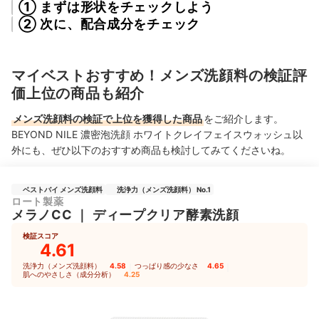
① まずは形状をチェックしよう
② 次に、配合成分をチェック
マイベストおすすめ！メンズ洗顔料の検証評
価上位の商品も紹介
メンズ洗顔料の検証で上位を獲得した商品
をご紹介します。
BEYOND NILE 濃密泡洗顔 ホワイトクレイフェイスウォッシュ以
外にも、ぜひ以下のおすすめ商品も検討してみてくださいね。
ベストバイ メンズ洗顔料
洗浄力（メンズ洗顔料） No.1
ロート製薬
メラノCC
｜
ディープクリア酵素洗顔
検証スコア
4.61
洗浄力（メンズ洗顔料）
4.58
｜
つっぱり感の少なさ
4.65
｜
肌へのやさしさ（成分分析）
4.25