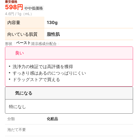
最安価格
598円
やや低価格
4.6円 / 1g（mL）
内容量
130g
向いている肌質
脂性肌
ペースト
形状
清涼感成分配合
良い
洗浄力の検証では高評価を獲得
すっきり感はあるのにつっぱりにくい
ドラッグストアで買える
気になる
特になし
分類
化粧品
泡だて不要