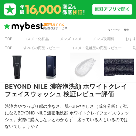
洗顔料おすすめ
商品比較サービス
マイページ
検索
TOP
コスメ・化粧品
メンズコスメ
メンズ洗顔料
おす
TOP
すべての商品レビュー
コスメ・化粧品の商品レビュー
BEYOND NILE 濃密泡洗顔 ホワイトクレイ
フェイスウォッシュ 検証レビュー評価
洗浄力やつっぱり感の少なさ、肌へのやさしさ（成分分析）が気
になるBEYOND NILE 濃密泡洗顔 ホワイトクレイフェイスウォッ
シュ。実際に購入しないとわからず、迷っている人もいるのでは
ないでしょうか？