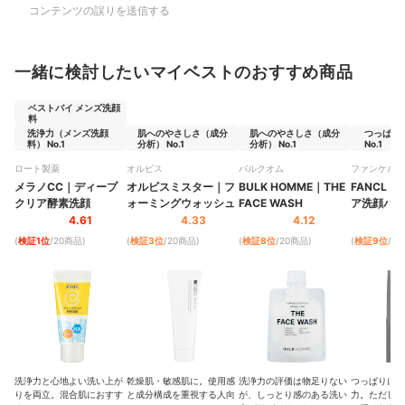
コンテンツの誤りを送信する
一緒に検討したいマイベストのおすすめ商品
ベストバイ メンズ洗顔
料
洗浄力（メンズ洗顔
肌へのやさしさ（成分
肌へのやさしさ（成分
つっぱり
料） No.1
分析） No.1
分析） No.1
No.1
ロート製薬
オルビス
バルクオム
ファンケル
メラノCC
｜
ディープ
オルビスミスター
｜
フ
BULK HOMME
｜
THE
FANCL
｜
クリア酵素洗顔
ォーミングウォッシュ
FACE WASH
ア洗顔パウ
4.61
4.33
4.12
(
検証1位
/20商品
)
(
検証3位
/20商品
)
(
検証8位
/20商品
)
(
検証9位
/2
洗浄力と心地よい洗い上が
乾燥肌・敏感肌に。使用感
洗浄力の評価は物足りない
つっぱりにく
りを両立。混合肌におすす
と成分構成を重視する人向
が、しっとり感のある洗い
力。ただし、