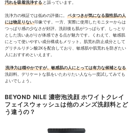
汚れを吸着洗浄する
と謳っています。
洗浄力の検証では低めの評価に。
ベタつきが気になる脂性肌の人
には物足りない
印象です。一方、実際に使用したモニターからは
つっぱり感の少なさが好評。洗顔後も肌がつっぱらず、しっとり
とした洗いあがりが体感できる点が魅力です。くわえて、敏感肌
にとって使いやすい成分構成もメリット。肌荒れ防止成分として
グリチルリチン酸2Kを配合しており、敏感肌や肌荒れを防ぎたい
人におすすめといえます。
洗浄力は穏やかですが、敏感肌の人にとっては有力な候補となる
洗顔料。デリケートな肌をいたわりたい人なら一度試してみても
よいでしょう。
BEYOND NILE 濃密泡洗顔 ホワイトクレイ
フェイスウォッシュは他のメンズ洗顔料とど
う違うの？