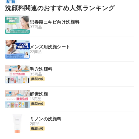
新着
洗顔料関連のおすすめ人気ランキング
思春期ニキビ向け洗顔料
37商品
メンズ用洗顔シート
22商品
毛穴洗顔料
35商品
徹底比較
酵素洗顔
16商品
徹底比較
ミノンの洗顔料
2商品
徹底比較