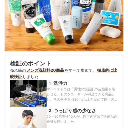
検証のポイント
売れ筋の
メンズ洗顔料20商品
をすべて集めて、
徹底的に比
較検証
しました
洗浄力
1
マイベストでは「男性の混合肌の皮脂量を落
とせる」ものをユーザーが満足できる商品と
し、その基準を-220mg以上と定めて以下の方
法で検証を行いました。
つっぱり感の少なさ
2
20～50代男性10人が、以下の方法で各商品の
検証を行いました。