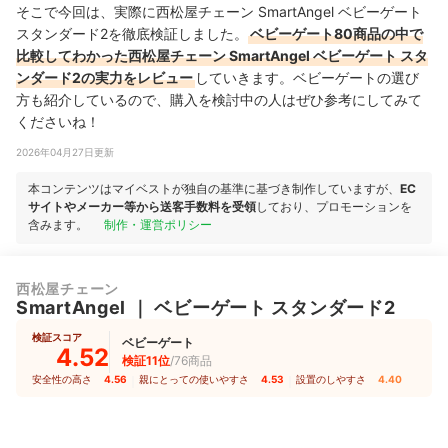
そこで今回は、実際に西松屋チェーン SmartAngel ベビーゲート
スタンダード2を徹底検証しました。
ベビーゲート80商品の中で
比較してわかった西松屋チェーン SmartAngel ベビーゲート スタ
ンダード2の実力をレビュー
していきます。ベビーゲートの選び
方も紹介しているので、購入を検討中の人はぜひ参考にしてみて
くださいね！
2026年04月27日更新
本コンテンツはマイベストが独自の基準に基づき制作していますが、
EC
サイトやメーカー等から送客手数料を受領
しており、プロモーションを
含みます。
制作・運営ポリシー
西松屋チェーン
SmartAngel
｜
ベビーゲート スタンダード2
検証スコア
ベビーゲート
4.52
検証11位
/76商品
安全性の高さ
4.56
｜
親にとっての使いやすさ
4.53
｜
設置のしやすさ
4.40