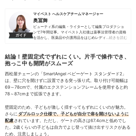
マイベスト へルスケアチームマネージャー
奥冨舞
ビューティ系の編集・ライターとして編集プロダクショ
ンで7年間従事。マイベスト入社後は薬事法管理者の資格
ガイド
を活かし、医薬品や介護用品をはじめレディースインナ
…続きを読む
ーや寝具にいたるまで、1000商品以上に及ぶヘルスケア
系の商材の検証に携わっている。
奥冨舞のプロフィール
結論！壁固定式でずれにくい。片手で操作でき、
抱っこ中も開閉がスムーズ
西松屋チェーンの「SmartAngel ベビーゲート スタンダード2」
は、壁に穴を開けずに設置できる突っ張り式。取り付け可能幅は
69～78cmで、付属のエクステンションフレームを使用すると約
78～87cmまで拡張できます。
壁固定のため、子どもが激しく揺すってもずれにくいのが魅力。
さらに
ダブルロック仕様で、子どもが自分で扉を開けないように
配慮
されています。ただし、ゲートの高さは67.4cmと低めでし
た。2歳くらいの子どもは自力でよじ登って抜け出すリスクがある
ため、注意しましょう。