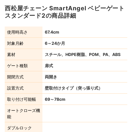
西松屋チェーン SmartAngel ベビーゲート
スタンダード2の商品詳細
使用時高さ
67.4cm
対象月齢
6～24か月
素材
スチール、HDPE樹脂、POM、PA、ABS
ゲート種類
扉式
開閉方式
両開き
設置方式
壁取付けタイプ（突っ張り式）
取り付け可能幅
69～78cm
オートクローズ機
能
ダブルロック