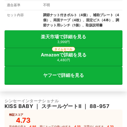
適合基準
不明
セット内容
調節ナット付きボルト（4個）、補助プレート（4
個）、両面テープ（4枚）、固定ビス（4本）、調
節ナット用レンチ（1個）、取扱説明書
楽天市場で詳細を見る
3,999円
タイムセール
Amazonで詳細を見る
4,480円
ヤフーで詳細を見る
シンセーインターナショナル
KISS BABY
｜
スチールゲートⅡ
｜
88-957
検証スコア
4.73
安全性の高さ
4.86
｜
親にとっての使いやすさ
4.55
｜
設置のしやすさ
4.70