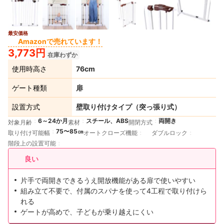
最安価格
2+
Amazonで売れています！
3,773円
在庫わずか
使用時高さ
76cm
ゲート種類
扉
設置方式
壁取り付けタイプ（突っ張り式）
6～24か月
スチール、ABS
両開き
対象月齢
素材
開閉方式
75〜85㎝
取り付け可能幅
オートクローズ機能
ダブルロック
階段上の設置可能
良い
片手で両開きできるうえ開放機能がある扉で使いやすい
組み立て不要で、付属のスパナを使って4工程で取り付けら
れる
ゲートが高めで、子どもが乗り越えにくい