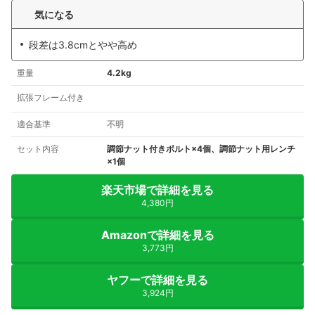
気になる
段差は3.8cmとやや高め
重量
4.2kg
拡張フレーム付き
適合基準
不明
セット内容
調節ナット付きボルト×4個、調節ナット用レンチ
×1個
楽天市場で詳細を見る
4,380円
Amazonで詳細を見る
3,773円
ヤフーで詳細を見る
3,924円