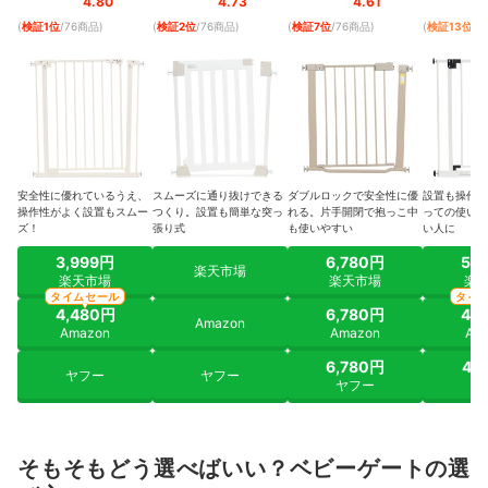
付き
4.80
4.73
4.61
(
検証1位
/76商品
)
(
検証2位
/76商品
)
(
検証7位
/76商品
)
(
検証13位
/
安全性に優れているうえ、
スムーズに通り抜けできる
ダブルロックで安全性に優
設置も操作も
操作性がよく設置もスムー
つくり。設置も簡単な突っ
れる。片手開閉で抱っこ中
っての使い勝
ズ！
張り式
も使いやすい
い人に
3,999円
6,780円
5,
楽天市場
楽天市場
楽天市場
楽
タイムセール
タイ
4,480円
6,780円
4,
Amazon
Amazon
Amazon
Am
6,780円
4,
ヤフー
ヤフー
ヤフー
ヤ
そもそもどう選べばいい？ベビーゲートの選