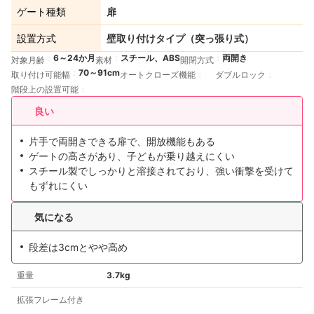
ゲート種類
扉
設置方式
壁取り付けタイプ（突っ張り式）
6～24か月
スチール、ABS
両開き
対象月齢
素材
開閉方式
70～91cm
取り付け可能幅
オートクローズ機能
ダブルロック
階段上の設置可能
良い
片手で両開きできる扉で、開放機能もある
ゲートの高さがあり、子どもが乗り越えにくい
スチール製でしっかりと溶接されており、強い衝撃を受けて
もずれにくい
気になる
段差は3cmとやや高め
重量
3.7kg
拡張フレーム付き