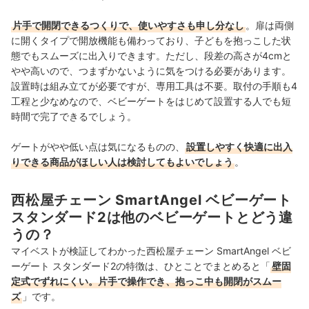
片手で開閉できるつくりで、使いやすさも申し分なし
。扉は両側
に開くタイプで開放機能も備わっており、子どもを抱っこした状
態でもスムーズに出入りできます。ただし、段差の高さが4cmと
やや高いので、つまずかないように気をつける必要があります。
設置時は組み立てが必要ですが、専用工具は不要。取付の手順も4
工程と少なめなので、ベビーゲートをはじめて設置する人でも短
時間で完了できるでしょう。
ゲートがやや低い点は気になるものの、
設置しやすく快適に出入
りできる商品がほしい人は検討してもよいでしょう
。
西松屋チェーン SmartAngel ベビーゲート
スタンダード2は他のベビーゲートとどう違
うの？
マイベストが検証してわかった西松屋チェーン SmartAngel ベビ
ーゲート スタンダード2の特徴は、ひとことでまとめると「
壁固
定式でずれにくい。片手で操作でき、抱っこ中も開閉がスムー
ズ
」です。