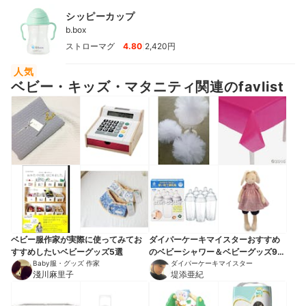
シッピーカップ
b.box
|
ストローマグ
4.80
2,420円
人気
ベビー・キッズ・マタニティ関連のfavlist
ベビー服作家が実際に使ってみてお
ダイパーケーキマイスターおすすめ
すすめしたいベビーグッズ5選
のベビーシャワー＆ベビーグッズ9選
Baby服・グッズ 作家
【プレゼントにも】
ダイパーケーキマイスター
淺川麻里子
堤添亜紀