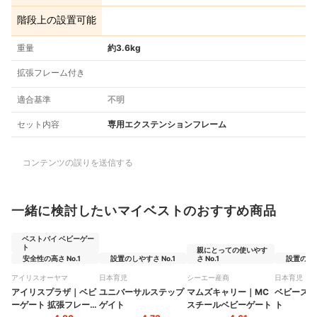
階段上の設置可能
重量
約3.6kg
拡張フレーム付き
適合基準
不明
セット内容
専用エクステンションフレーム
コンテンツの誤りを送信する
一緒に検討したいマイベストのおすすめ商品
ベストバイ ベビーゲー
ト
親にとっての使いやす
安全性の高さ No.1
設置のしやすさ No.1
さ No.1
設置のしや
アイリスオーヤマ
日本育児
シーエー産商
日本育児
アイリスプラザ
｜
ベビ
ユニバーサルステップ
マムズキャリー
｜
MC
ベビーズゲ
ーゲート 拡張フレーム
ゲイト
スチールベビーゲート
ト