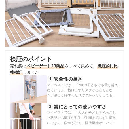
検証のポイント
売れ筋の
ベビーゲート23商品
をすべて集めて、
徹底的に比
較検証
しました
安全性の高さ
1
マイベストでは、「2歳の子どもでも乗り越え
にくいうえ、抜け出すリスクがほとんどな
く、激しく揺すったりぶつかったりしても一
切ずれず、長期間安定を保てる」ものをユー
ザーが満足できる商品とし、以下の方法で検
親にとっての使いやすさ
2
証を行いました。
マイベストでは、「大人が子どもを抱っこし
た状態でも開閉が片手で手間を感じずに簡単
にできて、段差が低く、開放機能がついてい
る」ものをユーザーが満足できる商品とし、