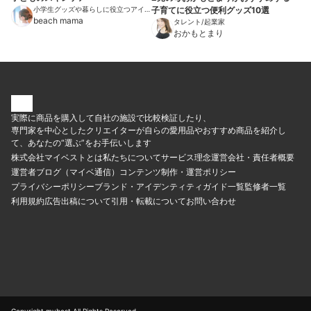
小学生グッズや暮らしに役立つアイテ
子育てに役立つ便利グッズ10選
ムを紹介
beach mama
タレント/起業家
おかもとまり
実際に商品を購入して自社の施設で比較検証したり、
専門家を中心としたクリエイターが自らの愛用品やおすすめ商品を紹介し
て、あなたの“選ぶ”をお手伝いします
株式会社マイベストとは
私たちについて
サービス理念
運営会社・責任者概要
運営者ブログ（マイベ通信）
コンテンツ制作・運営ポリシー
プライバシーポリシー
ブランド・アイデンティティ
ガイド一覧
監修者一覧
利用規約
広告出稿について
引用・転載について
お問い合わせ