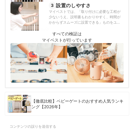
以下の方法で検証を行いました。
設置のしやすさ
3
マイベストでは、「取り付けに必要な工程が
少ないうえ、説明書もわかりやすく、時間が
かからずスムーズに設置できる」ものをユー
ザーが満足できる商品とし、以下の方法で検
証を行いました。
すべての検証は
マイベストが行っています
【徹底比較】ベビーゲートのおすすめ人気ランキ
ング【2026年】
コンテンツの誤りを送信する