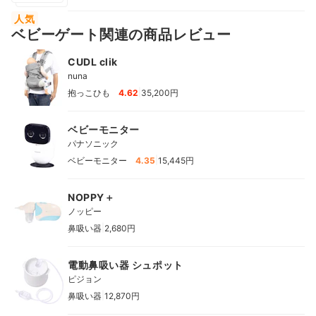
人気
ベビーゲート関連の商品レビュー
CUDL clik
nuna
|
抱っこひも
4.62
35,200円
ベビーモニター
パナソニック
|
ベビーモニター
4.35
15,445円
NOPPY＋
ノッピー
|
鼻吸い器
2,680円
電動鼻吸い器 シュポット
ピジョン
|
鼻吸い器
12,870円