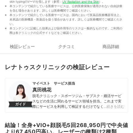
skin typingのV〜VIを指します（参照：
UV Radiation and the Skin
）。
本コンテンツで紹介している医療サービスは、公的医療保険が適用されない自由診療
を含む場合があります。詳しくは医療機関でご確認ください。
本コンテンツで紹介している医療サービスは、国内において医薬品医療機器等法上、
未承認の医療機器・医薬品を扱う場合があります。詳しくは医療機関でご確認くださ
い。
本コンテンツに記載した効果および副作用等のリスクは一般的なものです。ご利用の
際は各クリニックの公式サイトなどをご確認ください。
検証レビュー
クチコミ
商品詳細
レナトゥスクリニックの検証レビュー
マイベスト サービス担当
真田桃花
脱毛クリニック・スポーツジム・サブスク・婚活サービ
スなどの生活に関わるサービス領域を担当。これまで実
ガイド
際にサービスを利用して検証するだけでなく、医師や婚
…続きを読む
活アドバイザーなど多種多様な専門家への取材を通じて
サービスを比較検証してきた。「選ぶのが難しい領域だ
からこそ、徹底検証を通じて全ユーザーが選びやすい情
結論！全身+VIO+顔脱毛5回268,950円で中央値
報を届ける」ことをモットーに活動している。
より67,450円高い。レーザーの種類は2種類