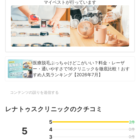
を行いました。
マイベストが行っています
医療脱毛ぶっちゃけどこがいい？料金・レーザ
ー・通いやすさで16クリニックを徹底比較！おす
すめ人気ランキング【2026年7月】
コンテンツの誤りを送信する
レナトゥスクリニックのクチコミ
5
2件
5
4
0件
3
0件