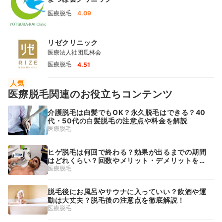
医療脱毛
4.09
リゼクリニック
医療法人社団風林会
医療脱毛
4.51
人気
医療脱毛関連のお役立ちコンテンツ
介護脱毛は白髪でもOK？永久脱毛はできる？40
代・50代の白髪脱毛の注意点や料金を解説
医療脱毛
ヒゲ脱毛は何回で終わる？効果が出るまでの期間
はどれくらい？回数やメリット・デメリットを徹
底解説
医療脱毛
脱毛後にお風呂やサウナに入っていい？飲酒や運
動は大丈夫？脱毛後の注意点を徹底解説！
医療脱毛