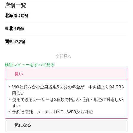
店舗一覧
北海道
2店舗
東北
6店舗
関東
17店舗
中部
11店舗
全部見る
検証レビューをすべて見る
関西
9店舗
良い
中国・四国
7店舗
VIOと顔を含む全身脱毛5回分の料金が、中央値より94,983
円安い
九州・沖縄
11店舗
使用できるレーザーは3種類で幅広い毛質・肌色に対応しや
すい
予約は電話・メール・LINE・WEBから可能
気になる