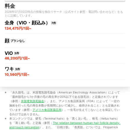
料金
2026年07月02日時点の情報を独自リサーチ（公式サイト参照・電話問い合わせなど）をも
とに記載しています。
全身（VIO・顔込み）
7件
134,475円/1回~
顔
プランなし
VIO
3件
46,200円/1回~
ワキ
3件
10,560円/1回~
「永久脱毛」は、米国電気脱毛協会（American Electrology Association）によって
「最終脱毛から1か月後の毛の再生率が20%以下である脱毛法」と定義されています
（参照：
米国電気脱毛協会
）。また、アメリカ食品医薬局（FDA）によって「一定の
施術を行った毛の再生本数が長期間において減少し、維持されること」とも定義され
ています（参照：
アメリカ食品医薬品局
）。一生毛が生えてこないことを保証してい
るわけではありません。
本コンテンツでは、硬毛（Terminal hairs）を「黒く太い毛」、軟毛（Vellus hairs）
を「薄く細い毛」と定義（参照：
The relation between human hair follicle density 
and touch perception
）。また、「日焼け肌」「色黒肌」については、Fitzpatrick 