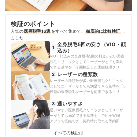
検証のポイント
人気の
医療脱毛16選
をすべて集めて、
徹底的に比較検証
し
ました
全身脱毛5回の安さ（VIO・顔
1
込み）
VIO・顔込みの全身脱毛5回の料金が安い医療
脱毛クリニックとしてユーザーがとても満足
できる基準を「今回検証した医療脱毛クリニ
ックのなかで最も料金が安い5回プラン」と
レーザーの種類数
2
し、以下の方法で各クリニックの検証を行い
レーザーの種類数が多い医療脱毛クリニック
ました。2026年7月2日時点の情報をもとに検
としてユーザーがとても満足できる基準を「3
証を行なっています。
種類の医療脱毛レーザーを使用できるクリニ
ック」とし、以下の方法で各クリニックの検
証を行いました。
通いやすさ
3
通いやすい医療脱毛クリニックとしてユーザ
ーがとても満足できる基準を「予約をWEB・
アプリで完結でき、契約時に取れる予約回数
が多い店舗間移動ができる医療脱毛クリニッ
ク」とし、以下の方法で各クリニックの検証
すべての検証は