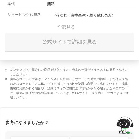
薬代
無料
シェービング代無料
（うなじ・背中全体・剃り残しのみ）
全部見る
公式サイトで詳細を見る
コンテンツ内で紹介した商品を購入すると、売上の一部がマイベストに還元されるこ
とがあります。
掲載されている情報は、マイベストが独自にリサーチした時点の情報、または各商品
のJANコードをもとにECサイトが提供するAPIを使用し自動で生成しています。掲載
価格に変動がある場合や、登録ミス等の理由により情報が異なる場合がありますの
で、最新の価格や商品の詳細等については、各ECサイト・販売店・メーカーよりご確
認ください。
参考になりましたか？