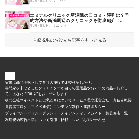
【2026年】
地域別脱毛クリニック
エミナルクリニック新潟院の口コミ・評判は？予
約方法や新潟周辺のクリニックを徹底紹介！
【2026年】
地域別脱毛クリニック
医療脱毛のお役立ち記事をもっと見る
実際に商品を購入して自社の施設で比較検証したり、
専門家を中心としたクリエイターが自らの愛用品やおすすめ商品を紹介し
て、あなたの“選ぶ”をお手伝いします
株式会社マイベストとは
私たちについて
サービス理念
運営会社・責任者概要
運営者ブログ（マイベ通信）
コンテンツ制作・運営ポリシー
プライバシーポリシー
ブランド・アイデンティティ
ガイド一覧
監修者一覧
利用規約
広告出稿について
引用・転載について
お問い合わせ