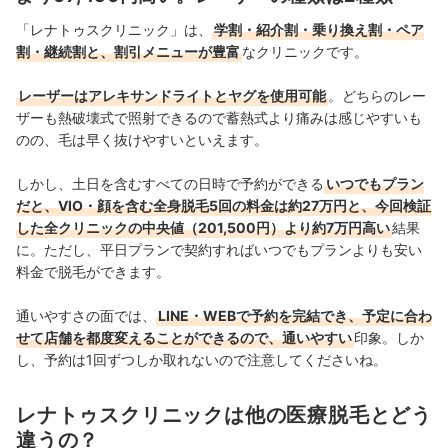
真田桃花のプロフィール
「レナトゥスクリニック」は、
学割・紹介割・乗り換え割・ペア
割・継続割と、割引メニューが豊富
なクリニックです。
レーザーはアレキサンドライトとヤグを使用可能
。どちらのレー
ザーも熱破壊式で照射できるので蓄熱式より痛みは感じやすいも
のの、毛は早く抜けやすいといえます。
しかし、土日を含むすべての日時で予約ができる
いつでもプラン
だと、VIO・顔を含む全身脱毛5回の料金は約27万円と、今回検証
した全クリニックの中央値（201,500円）より約7万円高い
結果
に
。ただし、
平日プランで契約すればいつでもプランよりも安い
料金で脱毛ができます。
通いやすさの面では、
LINE・WEBで予約を完結でき、予定に合わ
せて店舗を都度変えることができるので、通いやすい
印象。しか
し、予約は1回ずつしか取れないので注意してくださいね。
レナトゥスクリニックは他の医療脱毛とどう
違うの？