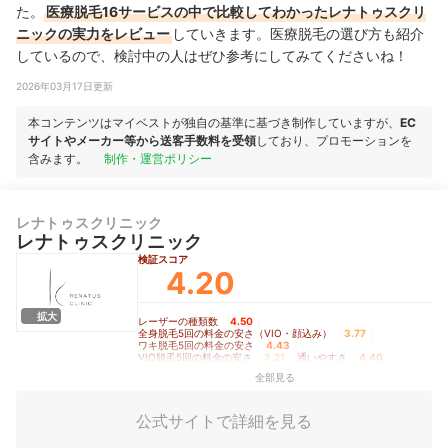
た。
医療脱毛16サービスの中で比較してわかったレナトゥスクリ
ニックの実力をレビュー
していきます。医療脱毛の選び方も紹介
しているので、検討中の人はぜひ参考にしてみてくださいね！
2026年03月17日更新
本コンテンツはマイベストが独自の基準に基づき制作していますが、
EC
サイトやメーカー等から送客手数料を受領
しており、プロモーションを
含みます。
制作・運営ポリシー
レナトゥスクリニック
レナトゥスクリニック
検証スコア
4.20
拡大
レーザーの種類数
4.50
｜
全身脱毛5回の料金の安さ（VIO・顔込み）
3.77
｜
ワキ脱毛5回の料金の安さ
4.43
｜
VIO脱毛5回の料金の安さ
3.21
｜
通いやすさ
4.40
全部見る
公式サイトで詳細を見る