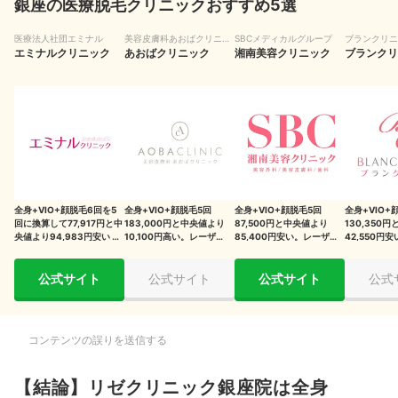
銀座の医療脱毛クリニックおすすめ5選
エミナルクリニックは全身+VIO+顔脱毛6回を5回換算すると81,583
円でリゼクリニックよりも費用を抑えやすい！
医療法人社団エミナル
美容皮膚科あおばクリニッ
SBCメディカルグループ
ブランクリニ
エミナルクリニック
ク
あおばクリニック
湘南美容クリニック
ブランクリ
湘南美容クリニックは銀座エリアに5店舗あり、予約状況にあわせて
自由に通える
施術に関する主なリスク・副作用
検証時の評価方法について
検証①全身脱毛の安さ（VIO・顔込み）
全身+VIO+顔脱毛6回を5
全身+VIO+顔脱毛5回
全身+VIO+顔脱毛5回
全身+VIO+
検証②レーザーの種類数
回に換算して77,917円と中
183,000円と中央値より
87,500円と中央値より
130,350
央値より94,983円安い 。
10,100円高い。レーザーの
85,400円安い。レーザー
42,550円
検証③通いやすさ
レーザーの種類は3種類
種類は3種類
の種類は2種類
の種類は2種
公式サイト
公式サイト
公式サイト
公式
コンテンツの誤りを送信する
【結論】リゼクリニック銀座院は全身