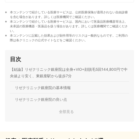
活アドバイザーなど多種多様な専門家への取材を通じて
サービスを比較検証してきた。「選ぶのが難しい領域だ
本コンテンツで紹介している医療サービスは、公的医療保険が適用されない自由診療
からこそ、徹底検証を通じて全ユーザーが選びやすい情
を含む場合があります。詳しくは医療機関でご確認ください。
報を届ける」ことをモットーに活動している。
本コンテンツで紹介している医療サービスは、国内において医薬品医療機器等法上、
真田桃花のプロフィール
未承認の医療機器・医薬品を扱う場合があります。詳しくは医療機関でご確認くださ
い。
本コンテンツに記載した効果および副作用等のリスクは一般的なものです。ご利用の
際は各クリニックの公式サイトなどをご確認ください。
目次
【結論】リゼクリニック銀座院は全身+VIO+顔脱毛5回144,800円で中
央値より安く、東銀座駅から徒歩7分
リゼクリニック銀座院の基本情報
リゼクリニック銀座院の良い点
リゼクリニック銀座院の気になる点
全部見る
リゼクリニック銀座院のほかに銀座周辺でおすすめの医療脱毛クリニッ
クを紹介！