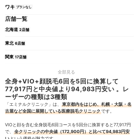
ワキ
プランなし
店舗一覧
北海道
2店舗
東北
6店舗
関東
17店舗
中部
11店舗
全部見る
全身+VIO+顔脱毛6回を5回に換算して
関西
9店舗
77,917円と中央値より94,983円安い 。レ
ーザーの種類は3種類
中国・四国
7店舗
「エミナルクリニック」は、
東京都内をはじめ、札幌・大阪・名
古屋など全国に展開している医療脱毛クリニック
です。
九州・沖縄
11店舗
VIOと顔を含む全身脱毛6回コースを5回分に換算すると77,917円
で、
全クリニックの中央値（172,900円）と比べて94,983円安
い
という価格が魅力です。