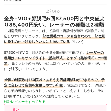
中部
21店舗
全部見る
全身+VIO+顔脱毛5回87,500円と中央値よ
関西
24店舗
り85,400円安い。レーザーの種類は2種類
「湘南美容クリニック」は、初診料・再診料が無料で副作用に対
中国・四国
10店舗
応しやすいクリニック。
部位脱毛のコースも豊富なので、部位別
に脱毛の仕上げをしたい人にも向いている
でしょう。
九州・沖縄
14店舗
87,500円
でVIO・顔込みの全身を5回施術可能です。
レーザーの
種類はアレキサンドライト（熱破壊式）とヤグ（熱破壊式）の2種
類
。黒く太い毛や根深い毛には対応しやすいものの、細く薄い毛
には対応しにくいでしょう。
全国の総院数は150院以上あるうえ店舗間移動ができるので、予
定に合わせて店舗を変更しやすい印象
。
電話だけでなく、WEBか
らも予約可能なのもうれしいポイントといえます。しかし、予約
は1回ずつしか取れないので注意してくださいね。
検証レビューをすべて見る
良い