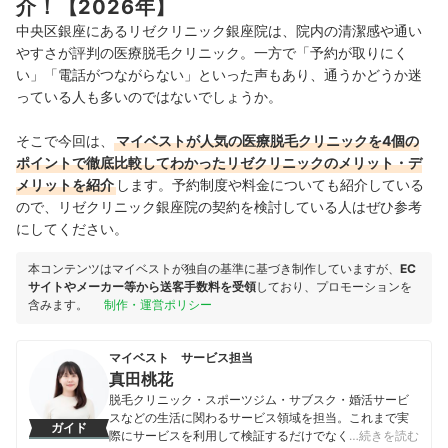
介！【2026年】
中央区銀座にあるリゼクリニック銀座院は、院内の清潔感や通い
やすさが評判の医療脱毛クリニック。一方で「予約が取りにく
い」「電話がつながらない」といった声もあり、通うかどうか迷
っている人も多いのではないでしょうか。
そこで今回は、
マイベストが人気の医療脱毛クリニックを4個の
ポイントで徹底比較してわかったリゼクリニックのメリット・デ
メリットを紹介
します。予約制度や料金についても紹介している
ので、リゼクリニック銀座院の契約を検討している人はぜひ参考
にしてください。
本コンテンツはマイベストが独自の基準に基づき制作していますが、
EC
サイトやメーカー等から送客手数料を受領
しており、プロモーションを
含みます。
制作・運営ポリシー
マイベスト サービス担当
真田桃花
脱毛クリニック・スポーツジム・サブスク・婚活サービ
スなどの生活に関わるサービス領域を担当。これまで実
ガイド
際にサービスを利用して検証するだけでなく、医師や婚
…続きを読む