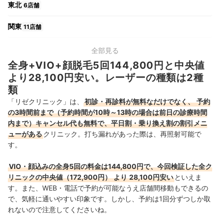
東北
6店舗
関東
11店舗
中部
4店舗
全部見る
全身+VIO+顔脱毛5回144,800円と中央値
関西
4店舗
より28,100円安い。レーザーの種類は2種
類
中国・四国
1店舗
「リゼクリニック」は、
初診・再診料が無料なだけでなく、
予約
の3時間前まで（予約時間が10時～13時の場合は前日の診療時間
九州・沖縄
2店舗
内まで）キャンセル代も無料で、平日割・乗り換え割の割引メニ
ューがある
クリニック。打ち漏れがあった際は、再照射可能で
す。
VIO・顔込みの全身5回の料金は144,800円で、今回検証した全ク
リニックの中央値（172,900
円）
より
28,100円安い
といえま
す。
また、WEB・電話
で予約が可能なうえ店舗間移動もできるの
で、気軽に通いやすい印象です。しかし、予約は1回分ずつしか取
れないので注意してくださいね。