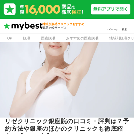
地域別脱毛クリニックおすすめ
商品比較サービス
マイページ
検索
TOP
脱毛
医療脱毛
おすすめの医療脱毛
地域別脱毛ク
リゼクリニック銀座院の口コミ・評判は？予
約方法や銀座のほかのクリニックも徹底紹