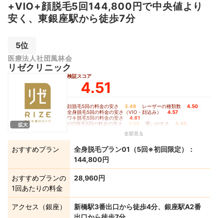
+VIO+顔脱毛5回144,800円で中央値より
安く、東銀座駅から徒歩7分
5位
医療法人社団風林会
リゼクリニック
検証スコア
4.51
顔脱毛5回の料金の安さ
3.49
｜
レーザーの種類数
4.50
｜
全身脱毛5回の料金の安さ（VIO・顔込み）
4.57
｜
ワキ脱毛5回の料金の安さ
4.61
｜
VIO脱毛5回の料金の安さ
3.55
｜
通いやすさ
4.40
拡大
全部見る
おすすめプラン
全身脱毛プラン01（5回※初回限定）：
144,800円
おすすめプランの
28,960円
1回あたりの料金
アクセス（銀座）
新橋駅3番出口から徒歩4分、銀座駅A2番
出口から徒歩7分