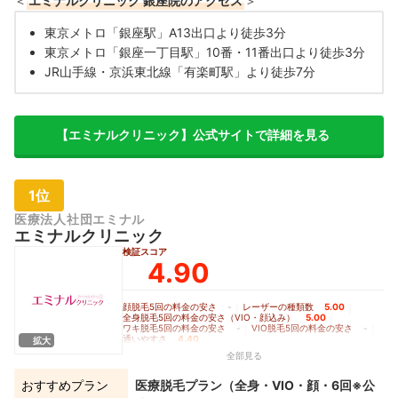
＜
エミナルクリニック 銀座院のアクセス
＞
東京メトロ「銀座駅」A13出口より徒歩3分
東京メトロ「銀座一丁目駅」10番・11番出口より徒歩3分
JR山手線・京浜東北線「有楽町駅」より徒歩7分
【エミナルクリニック】公式サイトで詳細を見る
1位
医療法人社団エミナル
エミナルクリニック
検証スコア
4.90
顔脱毛5回の料金の安さ
-
｜
レーザーの種類数
5.00
｜
全身脱毛5回の料金の安さ（VIO・顔込み）
5.00
｜
ワキ脱毛5回の料金の安さ
-
｜
VIO脱毛5回の料金の安さ
-
｜
通いやすさ
4.40
拡大
全部見る
おすすめプラン
医療脱毛プラン（全身・VIO・顔・6回※公