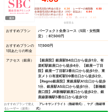
顔脱毛5回の料金の安さ
4.36
｜
レーザーの種類数
4.50
｜
全身脱毛5回の料金の安さ（VIO・顔込み）
4.94
｜
ワキ脱毛5回の料金の安さ
5.00
｜
VIO脱毛5回の料金の安さ
4.70
｜
通いやすさ
4.40
拡大
全部見る
おすすめプラン
パーフェクト全身コース（5回・女性限
定）：87,500円
おすすめプランの
17,500円
1回あたりの料金
アクセス（銀座）
【銀座院】銀座駅B4出口から徒歩1分、有
楽町駅銀座口から徒歩4分、【銀座一丁目
院】銀座一丁目駅3番出口から徒歩1分、東
京メトロ有楽町駅D9番出口から徒歩2分、
【Regno銀座院】東銀座駅A1出口から徒歩
1分、銀座駅A5出口から徒歩1分、【新橋銀
座口院】JR新橋駅銀座口から徒歩2分、銀
座線新橋駅5番出口から徒歩1分
おすすめプランで使え
アレキサンドライト（熱破壊式）、ヤグ（熱破壊
るレーザー（波長）
式）