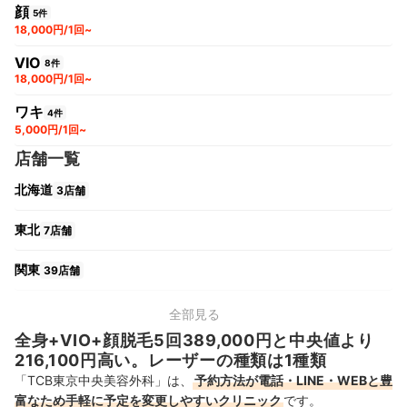
顔
5件
18,000円/1回~
VIO
8件
18,000円/1回~
ワキ
4件
5,000円/1回~
店舗一覧
北海道
3店舗
東北
7店舗
関東
39店舗
中部
17店舗
全部見る
全身+VIO+顔脱毛5回389,000円と中央値より
関西
14店舗
216,100円高い。レーザーの種類は1種類
「TCB東京中央美容外科」は、
予約方法が電話・LINE・WEBと豊
中国・四国
10店舗
富なため手軽に予定を変更しやすいクリニック
です。