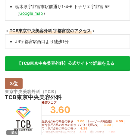
栃木県宇都宮市駅前通り1-4-6 トナリエ宇都宮 5F
（
Google map
）
＜
TCB東京中央美容外科 宇都宮院のアクセス
＞
JR宇都宮駅西口より徒歩1分
【TCB東京中央美容外科】公式サイトで詳細を見る
3位
東京中央美容外科（TCB）
TCB東京中央美容外科
検証スコア
3.60
顔脱毛5回の料金の安さ
3.00
｜
レーザーの種類数
4.00
｜
全身脱毛5回の料金の安さ（VIO・顔込み）
3.00
｜
ワキ脱毛5回の料金の安さ
4.39
｜
VIO脱毛5回の料金の安さ
4.61
｜
通いやすさ
5.00
拡大