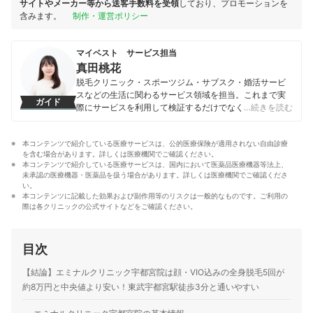
サイトやメーカー等から送客手数料を受領
しており、プロモーションを
含みます。
制作・運営ポリシー
マイベスト サービス担当
真田桃花
脱毛クリニック・スポーツジム・サブスク・婚活サービ
スなどの生活に関わるサービス領域を担当。これまで実
ガイド
際にサービスを利用して検証するだけでなく、医師や婚
…続きを読む
活アドバイザーなど多種多様な専門家への取材を通じて
サービスを比較検証してきた。「選ぶのが難しい領域だ
本コンテンツで紹介している医療サービスは、公的医療保険が適用されない自由診療
からこそ、徹底検証を通じて全ユーザーが選びやすい情
を含む場合があります。詳しくは医療機関でご確認ください。
報を届ける」ことをモットーに活動している。
本コンテンツで紹介している医療サービスは、国内において医薬品医療機器等法上、
真田桃花のプロフィール
未承認の医療機器・医薬品を扱う場合があります。詳しくは医療機関でご確認くださ
い。
本コンテンツに記載した効果および副作用等のリスクは一般的なものです。ご利用の
際は各クリニックの公式サイトなどをご確認ください。
目次
【結論】エミナルクリニック宇都宮院は顔・VIO込みの全身脱毛5回が
約8万円と中央値より安い！東武宇都宮駅徒歩3分と通いやすい