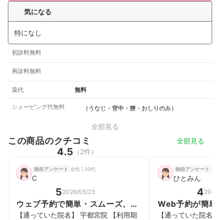
気になる
特になし
初診料無料
再診料無料
薬代
無料
シェービング代無料
（うなじ・背中・腰・おしりのみ）
全部見る
この商品のクチコミ
全部見る
4.5
（2件）
女性 | 20代
女性
独自アンケート
独自アンケート
C
ひとみん
5
4
2026/05/23
2026
ウェブ予約で簡単・スムーズ、通
Web予約が簡単
いやすい
でにササっと脱
【通っていた院名】 宇都宮院 【利用期
【通っていた院名】