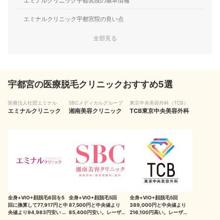
エミナルクリニック宇都宮院の基本情報
エミナルクリニック宇都宮院の良い点
エミナルクリニック宇都宮院の気になる点
全部見る
エミナルクリニック宇都宮院のほかに宇都宮周辺でおすすめの医療脱毛
クリニックを紹介！
宇都宮の医療脱毛クリニックおすすめ5選
湘南美容クリニックは宇都宮に1店舗・関東圏に70店舗以上あり、
予約状況にあわせて自由に通える
医療法人社団エミナル
SBCメディカルグループ
東京中央美容外科（TCB）
エミナルクリニック
湘南美容クリニック
TCB東京中央美容外科
TCB東京中央美容外科は契約時に5回分まとめて予約をとれる
施術に関する主なリスク・副作用
検証時の評価方法について
検証①全身脱毛の安さ（VIO・顔込み）
検証②レーザーの種類数
全身+VIO+顔脱毛6回を5
全身+VIO+顔脱毛5回
全身+VIO+顔脱毛5回
回に換算して77,917円と中
87,500円と中央値より
389,000円と中央値より
検証③通いやすさ
央値より94,983円安い 。
85,400円安い。レーザー
216,100円高い。レーザー
レーザーの種類は3種類
の種類は2種類
の種類は1種類