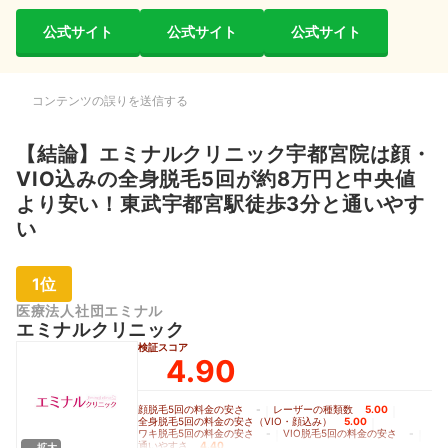
公式サイト
公式サイト
公式サイト
コンテンツの誤りを送信する
【結論】エミナルクリニック宇都宮院は顔・
VIO込みの全身脱毛5回が約8万円と中央値
より安い！東武宇都宮駅徒歩3分と通いやす
い
1位
医療法人社団エミナル
エミナルクリニック
検証スコア
4.90
顔脱毛5回の料金の安さ
-
｜
レーザーの種類数
5.00
｜
全身脱毛5回の料金の安さ（VIO・顔込み）
5.00
｜
ワキ脱毛5回の料金の安さ
-
｜
VIO脱毛5回の料金の安さ
-
｜
通いやすさ
4.40
拡大