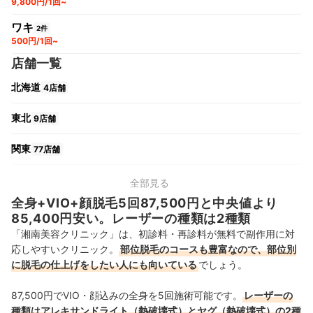
9,800円/1回~
ワキ
2件
500円/1回~
店舗一覧
北海道
4店舗
東北
9店舗
関東
77店舗
中部
21店舗
全部見る
全身+VIO+顔脱毛5回87,500円と中央値より
関西
24店舗
85,400円安い。レーザーの種類は2種類
「湘南美容クリニック」は、初診料・再診料が無料で副作用に対
中国・四国
10店舗
応しやすいクリニック。
部位脱毛のコースも豊富なので、部位別
に脱毛の仕上げをしたい人にも向いている
でしょう。
九州・沖縄
14店舗
87,500円
でVIO・顔込みの全身を5回施術可能です。
レーザーの
種類はアレキサンドライト（熱破壊式）とヤグ（熱破壊式）の2種