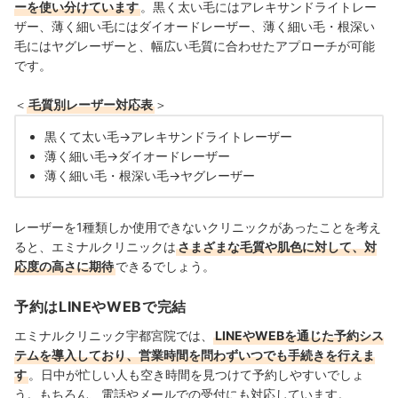
ーを使い分けています
。黒く太い毛にはアレキサンドライトレー
ザー、薄く細い毛にはダイオードレーザー、薄く細い毛・根深い
毛にはヤグレーザーと、幅広い毛質に合わせたアプローチが可能
です。
＜
毛質別レーザー対応表
＞
黒くて太い毛→アレキサンドライトレーザー
薄く細い毛→ダイオードレーザー
薄く細い毛・根深い毛→ヤグレーザー
レーザーを1種類しか使用できないクリニックがあったことを考え
ると、エミナルクリニックは
さまざまな毛質や肌色に対して、対
応度の高さに期待
できるでしょう。
予約はLINEやWEBで完結
エミナルクリニック宇都宮院では、
LINEやWEBを通じた予約シス
テムを導入しており、営業時間を問わずいつでも手続きを行えま
す
。日中が忙しい人も空き時間を見つけて予約しやすいでしょ
う。もちろん、電話やメールでの受付にも対応しています。