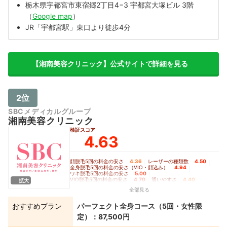
栃木県宇都宮市東宿郷2丁目4−3 宇都宮大塚ビル 3階
（
Google map
）
JR「宇都宮駅」東口より徒歩4分
【湘南美容クリニック】公式サイトで詳細を見る
2位
SBCメディカルグループ
湘南美容クリニック
検証スコア
4.63
顔脱毛5回の料金の安さ
4.36
｜
レーザーの種類数
4.50
｜
全身脱毛5回の料金の安さ（VIO・顔込み）
4.94
｜
ワキ脱毛5回の料金の安さ
5.00
｜
VIO脱毛5回の料金の安さ
4.70
｜
通いやすさ
4.40
拡大
全部見る
おすすめプラン
パーフェクト全身コース（5回・女性限
定）：87,500円