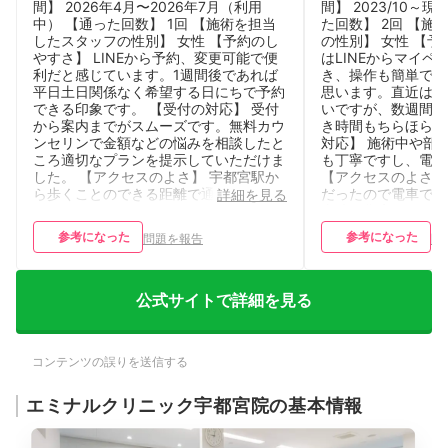
間】 2026年4月〜2026年7月（利用
間】 2023/10～
中） 【通った回数】 1回 【施術を担当
た回数】 2回 【施
したスタッフの性別】 女性 【予約のし
の性別】 女性 【予
やすさ】 LINEから予約、変更可能で便
はLINEからマイペ
利だと感じています。1週間後であれば
き、操作も簡単で、
平日土日関係なく希望する日にちで予約
思います。直近は埋
できる印象です。 【受付の対応】 受付
いですが、数週間ず
から案内までがスムーズです。無料カウ
き時間もちらほらあ
ンセリンで金額などの悩みを相談したと
対応】 施術中や部
ころ適切なプランを提示していただけま
も丁寧ですし、電話
した。 【アクセスのよさ】 宇都宮駅か
【アクセスのよさ】
ら歩くことのできる距離で通いやすいで
だったので電車で行
詳細を見る
す。
東武百貨店があるの
て行けたので良かっ
参考になった
参考になった
問題を報告
問
公式サイトで詳細を見る
コンテンツの誤りを送信する
エミナルクリニック宇都宮院の基本情報