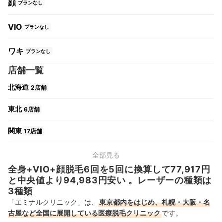
顔
プランなし
VIO
プランなし
ワキ
プランなし
店舗一覧
北海道
2店舗
東北
6店舗
関東
17店舗
中部
11店舗
全部見る
全身+VIO+顔脱毛6回を5回に換算して77,917円
関西
9店舗
と中央値より94,983円安い 。レーザーの種類は
3種類
中国・四国
7店舗
「エミナルクリニック」は、
東京都内をはじめ、札幌・大阪・名
古屋など全国に展開している医療脱毛クリニック
です。
九州・沖縄
11店舗