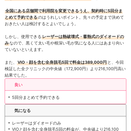
九州・沖縄
12店舗
全国にある店舗間で利用院を変更できるうえ、契約時に5回分ま
とめて予約できる
のはうれしいポイント。先々の予定まで決めて
おきたい人は検討するとよいでしょう。
しかし、使用できる
レーザーは熱破壊式・蓄熱式のダイオードの
み
なので、黒くて太い毛や根深い毛が気になる人にはあまり向い
ていないといえます。
また、
VIO・顔を含む全身脱毛5回で料金は389,000円
と、今回
検証した全クリニックの中央値（172,900円）より216,100円高い
結果でした。
良い
5回分まとめて予約できる
気になる
レーザーはダイオードのみ
VIOと顔を含む全身脱毛5回の料金が、中央値より216,100