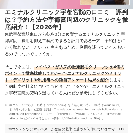
エミナルクリニック宇都宮院の口コミ・評判
は？予約方法や宇都宮周辺のクリニックを徹
底紹介！【2026年】
東武宇都宮駅東口から徒歩3分に位置するエミナルクリニック 宇
都宮院。費用を抑えて契約できると評判である一方「予約はとに
かく取れない」といった声もあるため、利用を迷っている人もい
るのではないでしょうか。
そこで今回は、
マイベストが人気の医療脱毛クリニックを4個の
ポイントで徹底比較してわかったエミナルクリニックのメリッ
ト・デメリットや利用者への独自アンケート結果を紹介
します。
予約制度や料金についても紹介しているので、エミナルクリニッ
ク宇都宮院の契約を迷っている人はぜひ参考にしてください。
本コンテンツでは、硬毛（Terminal hairs）を「黒く太い毛」、軟毛（Vellus hairs）
を「薄く細い毛」と定義（参照：The relation between human hair follicle density 
and touch perception）。また、「日焼け肌」「色黒肌」については、Fitzpatrick 
skin typingのV〜VIを指します（参照：UV Radiation and the Skin）。
本コンテンツはマイベストが独自の基準に基づき制作していますが、
EC