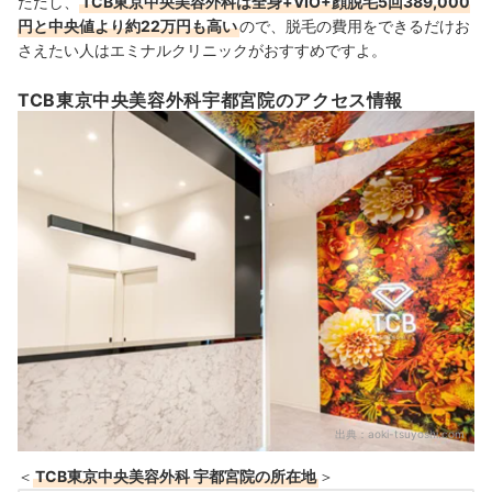
ただし、
TCB東京中央美容外科は全身+VIO+顔脱毛5回389,000
円と中央値より約22万円も高い
ので、脱毛の費用をできるだけお
さえたい人はエミナルクリニックがおすすめですよ。
TCB東京中央美容外科宇都宮院のアクセス情報
出典：
aoki-tsuyoshi.com
＜
TCB東京中央美容外科 宇都宮院の所在地
＞