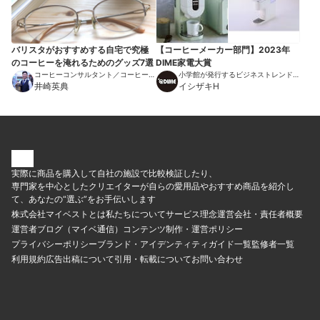
バリスタがおすすめする自宅で究極
【コーヒーメーカー部門】2023年
のコーヒーを淹れるためのグッズ7選
DIME家電大賞
コーヒーコンサルタント／コーヒーエ
小学館が発行するビジネストレンドマ
ヴァンジェリスト
井崎英典
ガジン
イシザキH
実際に商品を購入して自社の施設で比較検証したり、
専門家を中心としたクリエイターが自らの愛用品やおすすめ商品を紹介し
て、あなたの“選ぶ”をお手伝いします
株式会社マイベストとは
私たちについて
サービス理念
運営会社・責任者概要
運営者ブログ（マイベ通信）
コンテンツ制作・運営ポリシー
プライバシーポリシー
ブランド・アイデンティティ
ガイド一覧
監修者一覧
利用規約
広告出稿について
引用・転載について
お問い合わせ