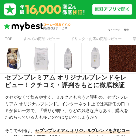
コーヒー粉おすすめ
商品比較サービス
マイページ
検索
TOP
すべての商品レビュー
ドリンク・お酒の商品レビュー
セブンプレミアム オリジナルブレンドをレ
ビュー！クチコミ・評判をもとに徹底検証
クセがなくて飲みやすく、ミルクとも合うと評判の、セブンプレ
ミアム オリジナルブレンド。インターネット上では高評価の口コ
ミが多い一方で、「香りが弱い」などの残念な声もあり、購入を
ためらっている人も多いのではないでしょうか？
そこで今回は、
セブンプレミアム オリジナルブレンドを含むコー