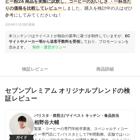
ヒー粉24
商品を実際に試飲し、コーヒーのおいしさ
・一杯当た
りの価格を比較してレビュー
しました。購入を検討中の人はぜひ
参考にしてみてくださいね！
2024年11月29日更新
本コンテンツはマイベストが独自の基準に基づき制作していますが、
EC
サイトやメーカー等から送客手数料を受領
しており、プロモーションを
含みます。
制作・運営ポリシー
検証レビュー
商品詳細
セブンプレミアム オリジナルブレンドの検
証レビュー
バリスタ・焙煎士/マイベスト キッチン・食品担当
相野谷大輔
製菓・コーヒーの専門学校卒業後、スペシャルティコー
ヒー専門店にてバリスタとして7年間勤務。店舗ではハン
ガイド
ドドリップやラテアートの講師も務め、味や香りへの繊
…続きを読む