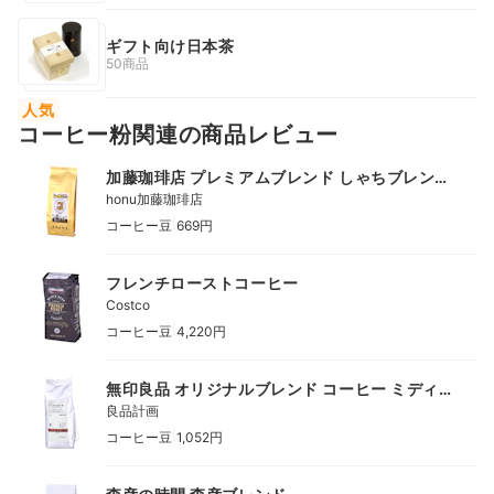
ギフト向け日本茶
50商品
人気
コーヒー粉関連の商品レビュー
加藤珈琲店 プレミアムブレンド しゃちブレン
ド
honu加藤珈琲店
|
コーヒー豆
669円
フレンチローストコーヒー
Costco
|
コーヒー豆
4,220円
無印良品 オリジナルブレンド コーヒー ミディ
アムテイスト 豆
良品計画
|
コーヒー豆
1,052円