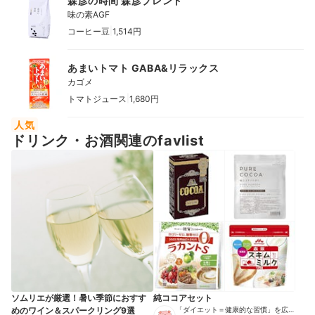
森彦の時間 森彦ブレンド
味の素AGF
|
コーヒー豆
1,514円
あまいトマト GABA&リラックス
カゴメ
|
トマトジュース
1,680円
人気
ドリンク・お酒関連のfavlist
ソムリエが厳選！暑い季節におすす
純ココアセット
めのワイン＆スパークリング9選
「ダイエット＝健康的な習慣」を広め