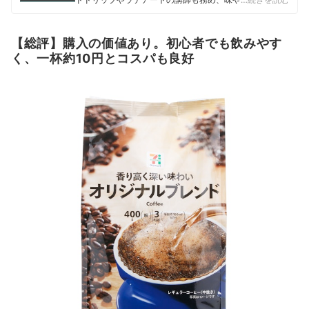
細な感覚を磨く。マイベスト入社後はカフェで勤務して
いたこれまでの経験を活かし、コーヒー器具をはじめ、
調理器具やキッチン雑貨、食品・ドリンク、ギフトアイ
【総評】購入の価値あり。初心者でも飲みやす
テムなど、食まわり全般の商材の比較検証を担当。「ユ
く、一杯約10円とコスパも良好
ーザーの立場に立って考える」をモットーに、日々の業
務に取り組んでいる。また、焙煎士・バリスタとして現
在も現場に立ち、実体験に基づいたリアルなレビューを
届けている。
相野谷大輔のプロフィール