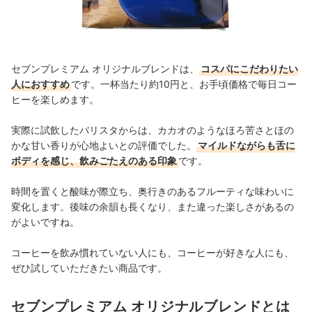
セブンプレミアム オリジナルブレンドは、
コスパにこだわりたい
人におすすめ
です
。一杯当たり約10円と、お手頃価格で毎日コー
ヒーを楽しめます。
実際に試飲したバリスタからは、カカオのようなほろ苦さとほの
かな甘い香りが心地よいとの評価でした。
マイルドながらも舌に
ボディを感じ、飲みごたえのある印象
です。
時間を置くと酸味が際立ち、奥行きのあるフルーティな味わいに
変化します。後味の余韻も長くなり、また違った楽しさがあるの
がよいですね。
コーヒーを飲み慣れていない人にも、コーヒーが好きな人にも、
ぜひ試していただきたい商品です。
セブンプレミアム オリジナルブレンドとは