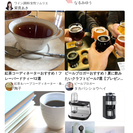
る伝道師
なるみゆう
ワイン講師/女性ソムリエ
紫貴あき
紅茶コーディネーターおすすめ！フ
ビールブロガーおすすめ！夏に飲み
レーバードティー12選
たいクラフトビール7選【プレゼント
紅茶＆ハーブコーディネーター・食品
にも】
ビールブロガー
衛生責任者
陶子
タカバシショウヘイ