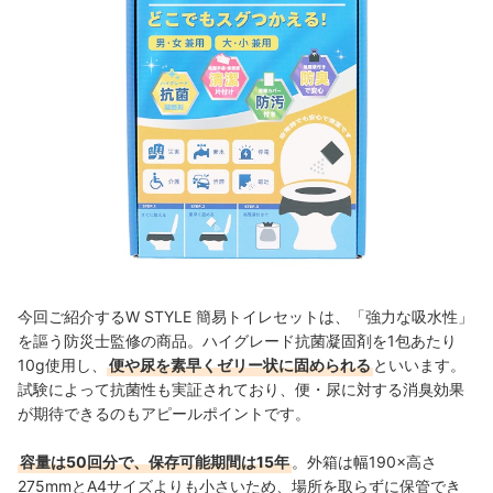
今回ご紹介するW STYLE 簡易トイレセットは、「強力な吸水性」
を謳う防災士監修の商品。ハイグレード抗菌凝固剤を1包あたり
10g使用し、
便や尿を素早くゼリー状に固められる
といいます。
試験によって抗菌性も実証されており、便・尿に対する消臭効果
が期待できるのもアピールポイントです。
容量は50回分で、保存可能期間は15年
。外箱は幅190×高さ
275mmとA4サイズよりも小さいため、場所を取らずに保管でき