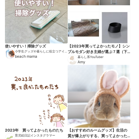
使いやすい！掃除グッズ
【2023年買ってよかったモノ】シン
小学生グッズや暮らしに役立つアイテ
プルモダン好き主婦が選ぶ７選（下
ムを紹介
beach mama
半期）
暮らし系YouTuber
Amy
2023年 買ってよかったものたち
【おすすめのルームグッズ】生活の
育児絵日記インスタグラマー
質が爆上がりする、買ってよかった