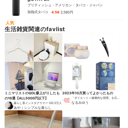
ブリティッシュ・アメリカン・タバコ・ジャパン
|
加熱式タバコ
4.56
2,580円
人気
生活雑貨関連のfavlist
ミニマリストのQOL爆上がりしたも
2023年10月買ってよかったもの
の16選【ALL5000円以下】
「ダイエット＝健康的な習慣」を広め
る伝道師
なるみゆう
暮らし系インスタグラマー IG5.5万人
あや｜シンプルな暮らし