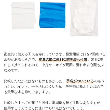
衛生的に使える工夫も備わっています。排泄用袋は口を2回結べる
余裕がある大きさで、
廃棄の際に便利な防臭袋も付属
。袋を2重
にして捨てられるので、中身やニオイが周囲に漏れ出す心配も少
なめです。
比較したなかにはないものも多かった、
手袋がついている
のもう
れしいポイント。手を汚しにくいため、災害時に断水した場合で
も貴重な水を節約できますよ。
比較したすべての商品と同様に凝固剤を破く手間はありますが、
使用するうえでとくに使いづらい点はないでしょう。