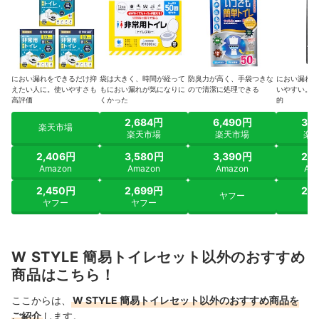
におい漏れをできるだけ抑
袋は大きく、時間が経って
防臭力が高く、手袋つきな
におい漏れも
えたい人に。使いやすさも
もにおい漏れが気になりに
ので清潔に処理できる
いやすい。手
高評価
くかった
的
2,684円
6,490円
3,
楽天市場
楽天市場
楽天市場
楽
2,406円
3,580円
3,390円
2,
Amazon
Amazon
Amazon
Am
2,450円
2,699円
2,
ヤフー
ヤフー
ヤフー
ヤ
W STYLE 簡易トイレセット以外のおすすめ
商品はこちら！
ここからは、
W STYLE 簡易トイレセット以外のおすすめ商品を
ご紹介
します。