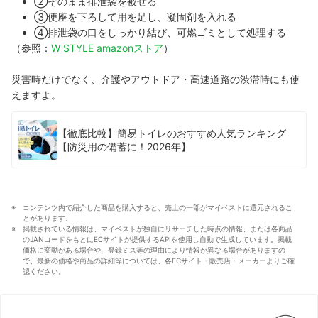
②そのまま排泄袋を被せる
③便座を下ろして用を足し、凝固剤を入れる
④排泄袋の口をしっかり結び、可燃ゴミとして処理する
（参照：
W STYLE amazonストア
）
災害時だけでなく、介護やアウトドア・高速道路の渋滞時にも使
えますよ。
【徹底比較】簡易トイレのおすすめ人気ランキング
【防災用の備蓄に！2026年】
コンテンツ内で紹介した商品を購入すると、売上の一部がマイベストに還元されるこ
とがあります。
掲載されている情報は、マイベストが独自にリサーチした時点の情報、または各商品
のJANコードをもとにECサイトが提供するAPIを使用し自動で生成しています。掲載
価格に変動がある場合や、登録ミス等の理由により情報が異なる場合がありますの
で、最新の価格や商品の詳細等については、各ECサイト・販売店・メーカーよりご確
認ください。