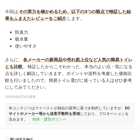
今回は
その実力を確かめるため、以下の3つの観点で検証した結
果をふまえたレビューをご紹介
します。
防臭力
吸水量
使いやすさ
さらに、
各メーカーの新商品や売れ筋上位など人気の簡易トイレ
とも比較
。検証したからこそわかった、本当のよい点・気になる
点を詳しく解説していきます。ポイントや送料を考慮した価格比
較も行いましたので、簡易トイレ選びに迷っている人はぜひ参考
にしてみてください。
2025年06月26日更新
本コンテンツはマイベストが独自の基準に基づき制作していますが、
EC
サイトやメーカー等から送客手数料を受領
しており、プロモーションを
含みます。
制作・運営ポリシー
使いやすさ No.1