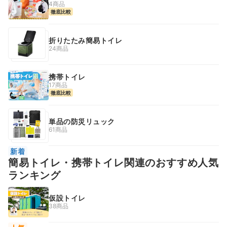
4商品
徹底比較
折りたたみ簡易トイレ
24商品
携帯トイレ
17商品
徹底比較
単品の防災リュック
61商品
新着
簡易トイレ・携帯トイレ関連のおすすめ人気
ランキング
仮設トイレ
38商品