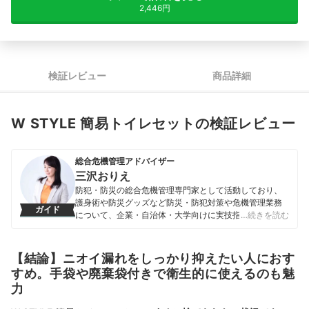
2,446円
検証レビュー
商品詳細
W STYLE 簡易トイレセットの検証レビュー
総合危機管理アドバイザー
三沢おりえ
防犯・防災の総合危機管理専門家として活動しており、
護身術や防災グッズなど防災・防犯対策や危機管理業務
ガイド
について、企業・自治体・大学向けに実技指導・講演
…続きを読む
会・セミナー・監修を行うほか、TVや雑誌などメディア
にも出演。43歳で硬式空手のチャンピオンとなってお
り、引退後に危機管理のアドバイス活動を開始。防犯・
【結論】ニオイ漏れをしっかり抑えたい人におす
防災対策を実技と知識両方で広めるべく、活動してい
すめ。手袋や廃棄袋付きで衛生的に使えるのも魅
る。
力
三沢おりえのプロフィール