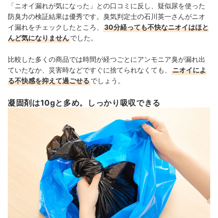
「ニオイ漏れが気になった」との口コミに反し、疑似尿を使った
防臭力の検証結果は優秀です。臭気判定士の石川英一さんがニオ
イ漏れをチェックしたところ、
30分経っても不快なニオイはほと
んど気になりません
でした。
比較した多くの商品では時間が経つごとにアンモニア臭が漏れ出
ていたなか、災害時などですぐに捨てられなくても、
ニオイによ
る不快感を抑えて過ごせる
でしょう。
凝固剤は10gと多め。しっかり吸収できる