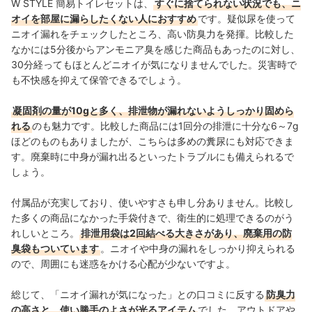
W STYLE 簡易トイレセットは、
すぐに捨てられない状況でも、ニ
オイを部屋に漏らしたくない人におすすめ
です。
疑似尿を使って
ニオイ漏れをチェックしたところ、高い防臭力を発揮。
比較した
なかには5分後からアンモニア臭を感じた商品もあったのに対し、
30分経ってもほとんどニオイが気になりませんでした。
災害時で
も不快感を抑えて保管できるでしょう。
凝固剤の量が10gと多く、排泄物が漏れないようしっかり固めら
れる
のも魅力です。比較した商品には1回分の排泄に十分な6～7g
ほどのものもありましたが、こちらは多めの糞尿にも対応できま
す。廃棄時に中身が漏れ出るといったトラブルにも備えられるで
しょう。
付属品が充実しており、使いやすさも申し分ありません。比較し
た多くの商品になかった手袋付きで、衛生的に処理できるのがう
れしいところ。
排泄用袋は2回結べる大きさがあり、廃棄用の防
臭袋もついています
。ニオイや中身の漏れをしっかり抑えられる
ので、周囲にも迷惑をかける心配が少ないですよ。
総じて、「ニオイ漏れが気になった」との口コミに反する
防臭力
の高さと、使い勝手のよさが光るアイテム
でした。アウトドアや