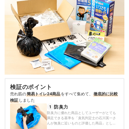
検証のポイント
売れ筋の
簡易トイレ24商品
をすべて集めて、
徹底的に比較
検証
しました
防臭力
1
防臭力に優れた商品としてユーザーがとても
満足できる基準を「臭気判定士の石川英一さ
んが無臭に近いものと評価した商品」とし、
以下の方法で各商品の検証を行いました。