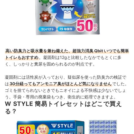
高い防臭力と吸水量を兼ね備えた、超強力消臭 Qbit いつでも簡単
トイレもおすすめ
。凝固剤は12gと比較したなかでもとくに多
く、しっかりと糞尿を固められるのが利点です。
凝固剤には活性炭が入っており、疑似尿を使った防臭力の検証で
は
30分経ってもアンモニア臭がほとんど気になりません
でした。
ゴミを捨てられないときでもニオイによる不快感は少ないでしょ
う。手袋・専用の廃棄袋もつき、衛生的に処理できますよ。
W STYLE 簡易トイレセットはどこで買え
る？