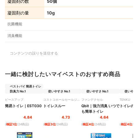
凝固剤の数
50個
凝固剤の量
10g
抗菌機能
消臭機能
コンテンツの誤りを送信する
一緒に検討したいマイベストのおすすめ商品
ベストバイ 簡易トイレ
防臭力 No.1
使いやすさ No.1
使いやすさ No.1
使いやすさ 
ピースアップ
コストコホールセールジャ
ファンデクセル
TENKU
パン
簡易トイレ
｜
EST030
トイレスルー
Qbit
｜
強力消臭 いつで
トイレのプ
も簡単トイレ
4.84
4.73
4.64
(
検証1位
/24商品
)
(
検証3位
/24商品
)
(
検証4位
/24商品
)
(
検証4位
/2