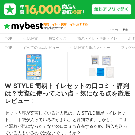
簡易トイレ・携帯トイレおすすめ
商品比較サービス
マイページ
検索
TOP
生活雑貨
防災グッズ
簡易トイレ・携帯トイレ
お
TOP
すべての商品レビュー
生活雑貨の商品レビュー
防災グ
W STYLE 簡易トイレセットの口コミ・評判
は？実際に使ってよい点・気になる点を徹底
レビュー！
セット内容が充実していると人気の、W STYLE 簡易トイレセッ
ト。
「
手袋が入っているのがよい
」と評判です。しかし、「
ニオ
イ漏れが気になった
」などの口コミも存在するため、購入を迷っ
ている人もいるのではないでしょうか？