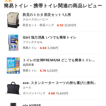
人気
簡易トイレ・携帯トイレ関連の商品レビュー
防災のミカタ 防災セット 1人用
クルーズカンパニー
|
防災セット・防災バッグ
4.52
22,610円
Qbit 強力消臭 いつでも簡単トイレ
ファンデクセル
|
簡易トイレ
4.64
3,390円
トイレの女神PREMIUM どこでも簡単トイレ
100回分
福岡商事
|
簡易トイレ
4.76
5,235円
ace. スタンスーター スーツの持ち運びに便利な
ガーメントケース
エース
|
ガーメントバッグ
4.68
15,400円
glo HYPER