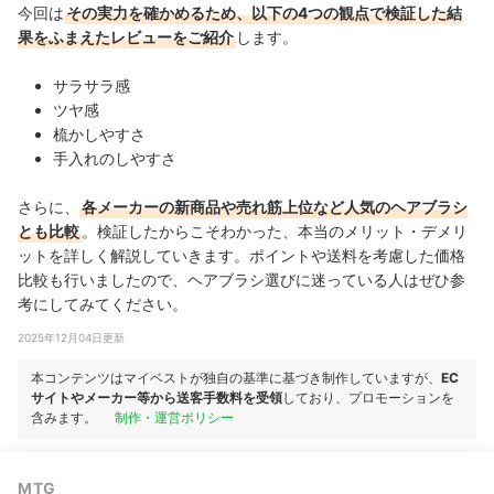
今回は
その実力を確かめるため、以下の4つの観点で検証した結
果をふまえたレビューをご紹介
します。
サラサラ感
ツヤ感
梳かしやすさ
手入れのしやすさ
さらに、
各メーカーの新商品や売れ筋上位など人気のヘアブラシ
とも比較
。検証したからこそわかった、本当のメリット・デメリ
ットを詳しく解説していきます。ポイントや送料を考慮した価格
比較も行いましたので、ヘアブラシ選びに迷っている人はぜひ参
考にしてみてください。
2025年12月04日更新
本コンテンツはマイベストが独自の基準に基づき制作していますが、
EC
サイトやメーカー等から送客手数料を受領
しており、プロモーションを
含みます。
制作・運営ポリシー
MTG