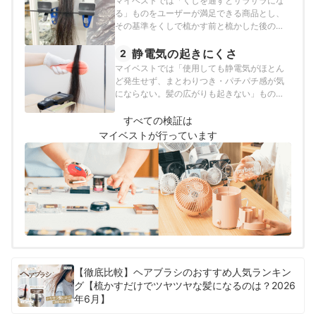
マイベストでは「くしを通すとサラサラにな
る」ものをユーザーが満足できる商品とし、
その基準をくしで梳かす前と梳かした後のく
し通りの変化率が-50%以下と定めて以下の方
法で検証を行いました。
静電気の起きにくさ
2
マイベストでは「使用しても静電気がほとん
ど発生せず、まとわりつき・パチパチ感が気
にならない。髪の広がりも起きない」ものを
ユーザーが満足できる商品とし、その基準を
静電気の発生が0V以下と定めて以下の方法で
すべての検証は
検証を行いました。
マイベストが行っています
【徹底比較】ヘアブラシのおすすめ人気ランキン
グ【梳かすだけでツヤツヤな髪になるのは？2026
年6月】