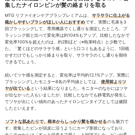
拠のある情報があればユーザーはもっと自分に合った商
集したナイロンピンが髪の絡まりを取る
品を選べる」という考えでマイベストへ入社し、ヘアケ
ア・ボディケアを中心にコスメ商材を担当。現在は年間
MTG リファイオンケアブラシプレミアムは、
サラサラに仕上がる
約1000点の商品を対象に成分分析や定量検証を行うこと
梳かしやすいブラシがほしい人におすすめ
です。実際に毛束を3
で、ユーザーが髪質や肌悩みに合った商品を選べる情報
回ブラッシングして、専用機器でくし通りを測定したところ、ブ
発信を行っている。
髙野乃真子（Nomako Takano）のプロフィール
ラッシング前と比べて変化率は約104%もアップ。比較したなかで
変化率100%を超えたのは、約2割ほど（※執筆時点）と少数でし
た。「驚くほどのサラサラ感」という口コミもあるように、1回梳
かすだけでもしっかり絡まりを取り、サラサラのくし通りを期待
できるでしょう。
続いてツヤ感を測定すると、変化率は平均約12.1%アップ。実際に
ブラッシングしたモニター8名の平均値としては、
使用前よりツ
ヤが出ている
という結果になりました。モニターのなかにはツヤ
が出なかった人もいましたが、比較したなかでも静電気が発生し
てツヤが出にくい傾向のあったナイロンピンタイプとしては健闘
したといえます。
ソフトな肌あたりで、根本からしっかり髪を梳かせる
のも魅力で
す。密集したピンが頭皮に沿うようにカーブ形状になっており、
モニターからは「すっと頭皮まで届く」
と好評でした。ピンが柔