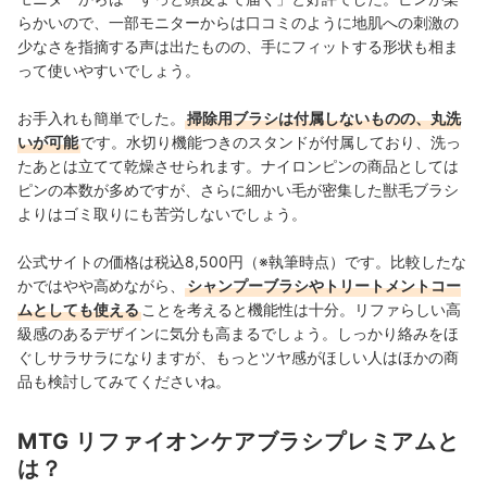
らかいので、一部モニターからは口コミのように地肌への刺激の
少なさを指摘する声は出たものの、手にフィットする形状も相ま
って使いやすいでしょう。
お手入れも簡単でした。
掃除用ブラシは付属しないものの、丸洗
いが可能
です。
水切り機能つきのスタンドが付属しており、洗っ
たあとは立てて乾燥させられます。ナイロンピンの商品としては
ピンの本数が多めですが、さらに細かい毛が密集した獣毛ブラシ
よりはゴミ取りにも苦労しないでしょう。
公式サイトの価格は税込8,500円（※執筆時点）です。比較したな
かではやや高めながら
、
シャンプーブラシやトリートメントコー
ムとしても使える
ことを考えると機能性は十分。リファらしい高
級感のあるデザインに気分も高まるでしょう。しっかり絡みをほ
ぐしサラサラになりますが、もっとツヤ感がほしい人はほかの商
品も検討してみてくださいね。
MTG リファイオンケアブラシプレミアムと
は？