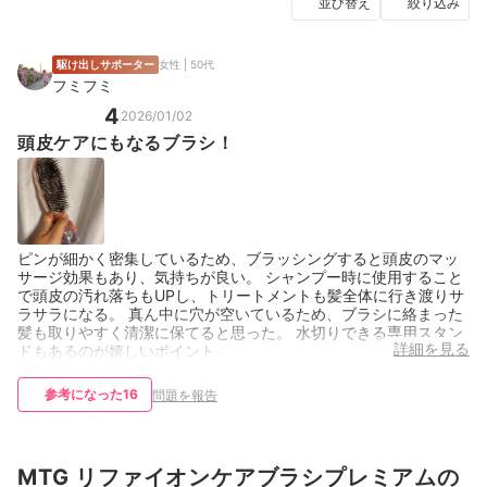
並び替え
絞り込み
駆け出しサポーター
女性 | 50代
フミフミ
4
2026/01/02
頭皮ケアにもなるブラシ！
ピンが細かく密集しているため、ブラッシングすると頭皮のマッ
サージ効果もあり、気持ちが良い。 シャンプー時に使用すること
で頭皮の汚れ落ちもUPし、トリートメントも髪全体に行き渡りサ
ラサラになる。 真ん中に穴が空いているため、ブラシに絡まった
髪も取りやすく清潔に保てると思った。 水切りできる専用スタン
詳細を見る
ドもあるのが嬉しいポイント。
参考になった
16
問題を報告
MTG リファイオンケアブラシプレミアムの