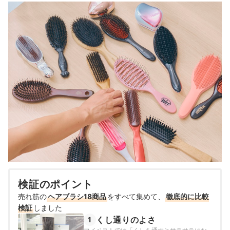
検証のポイント
売れ筋の
ヘアブラシ18商品
をすべて集めて、
徹底的に比較
検証
しました
くし通りのよさ
1