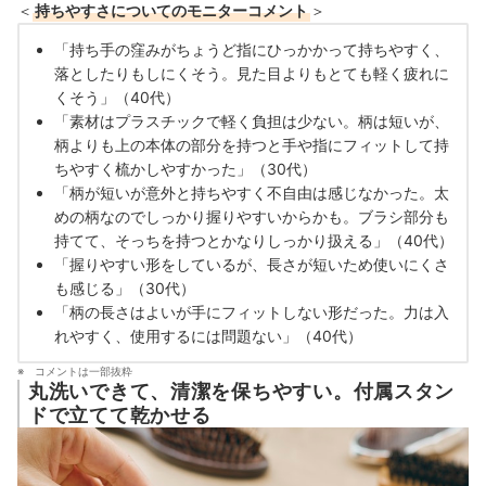
＜
持ちやすさについてのモニターコメント
＞
「持ち手の窪みがちょうど指にひっかかって持ちやすく、
落としたりもしにくそう。見た目よりもとても軽く疲れに
くそう」（40代）
「素材はプラスチックで軽く負担は少ない。柄は短いが、
柄よりも上の本体の部分を持つと手や指にフィットして持
ちやすく梳かしやすかった」（30代）
「柄が短いが意外と持ちやすく不自由は感じなかった。太
めの柄なのでしっかり握りやすいからかも。ブラシ部分も
持てて、そっちを持つとかなりしっかり扱える」（40代）
「握りやすい形をしているが、長さが短いため使いにくさ
も感じる」（30代）
「柄の長さはよいが手にフィットしない形だった。力は入
れやすく、使用するには問題ない」（40代）
コメントは一部抜粋
丸洗いできて、清潔を保ちやすい。付属スタン
ドで立てて乾かせる