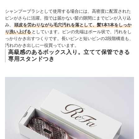
シャンプーブラシとして使用する場合には、高密度に配置された
ピンがさらに活躍。指では届かない髪の隙間にまでピンが入り込
み、
頭皮を労わりながら毛穴汚れを落として、髪1本1本をしっか
り洗い上げる
としています。ピンの先端はボール状で、汚れをし
っかりかき出すつくりです。長いピンと短いピンの2段階構造も、
汚れのかき出しに一役買っています。
高級感のあるボックス入り。立てて保管できる
専用スタンドつき