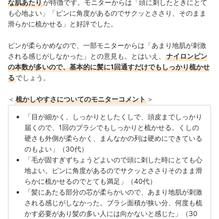
な肌あたり
が特徴です。モニターからは「頭に刺したときにとて
も心地よい」「ピンに角度があるのでサクッとささり、そのまま
滑らかに梳かせる」と好評でした。
ピンが柔らかめなので、一部モニターからは「あまり地肌が刺激
される感じがしなかった」との意見も。
とはいえ、
ナイロンピン
の本数が多いので、基本的に髪に1回通すだけでもしっかり梳かせ
る
でしょう。
＜
梳かしやすさについてのモニターコメント
＞
「目が細かく、しっかりとしたくしで、頭皮までしっかり
届くので、1回のブラシでもしっかりと梳かせる。くしの
硬さも外側が柔らかく、まんなかの列は硬めにできている
のもよい」（30代）
「毛が固すぎずちょうどよいので頭に刺した時にとても心
地よい。ピンに角度があるのでサクッとささりそのまま滑
らかに梳かせるのでとても満足」（40代）
「
髪にあたる部分の芯が柔らかいので、あまり地肌が刺激
される感じがしなかった。
ブラシ面積が狭い分、何度も梳
かす必要があり髪の多い人には向かないと感じた」（30