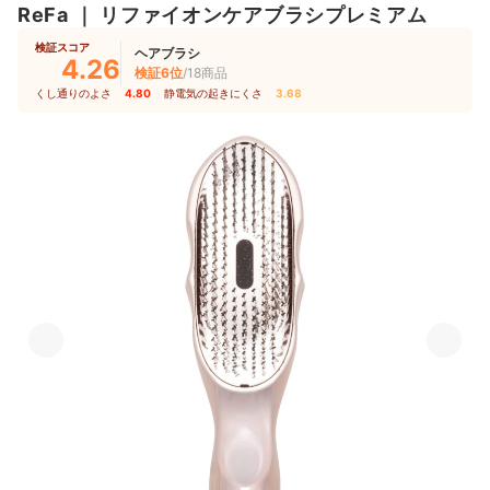
ReFa
｜
リファイオンケアブラシプレミアム
検証スコア
ヘアブラシ
4.26
検証6位
/18商品
くし通りのよさ
4.80
｜
静電気の起きにくさ
3.68