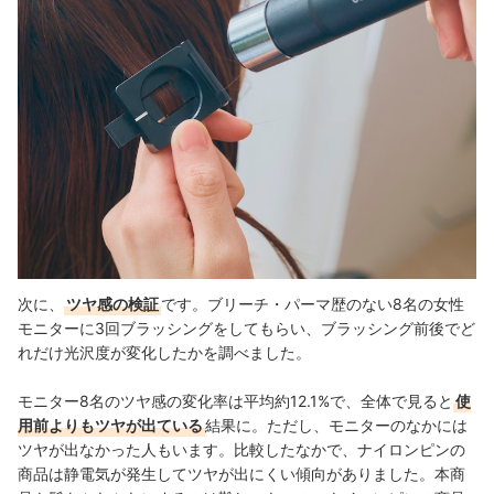
次に、
ツヤ感の検証
です。ブリーチ・パーマ歴のない8名の女性
モニターに3回ブラッシングをしてもらい、ブラッシング前後でど
れだけ光沢度が変化したかを調べました。
モニター8名のツヤ感の変化率は平均約12.1%で、全体で見ると
使
用前よりもツヤが出ている
結果に。ただし、モニターのなかには
ツヤが出なかった人もいます。
比較したなかで、ナイロンピンの
商品は静電気が発生してツヤが出にくい傾向がありました。本商