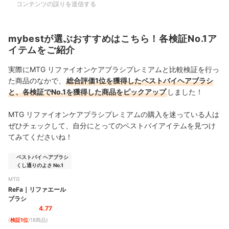
コンテンツの誤りを送信する
mybestが選ぶおすすめはこちら！各検証No.1ア
イテムをご紹介
実際にMTG リファイオンケアブラシプレミアムと比較検証を行っ
た商品のなかで、
総合評価1位を獲得したベストバイヘアブラシ
と、各検証でNo.1を獲得した商品をピックアップ
しました！
MTG リファイオンケアブラシプレミアムの購入を迷っている人は
ぜひチェックして、自分にとってのベストバイアイテムを見つけ
てみてくださいね！
ベストバイ ヘアブラシ
くし通りのよさ No.1
MTG
ReFa
｜
リファエール
ブラシ
4.77
(
検証1位
/18商品
)