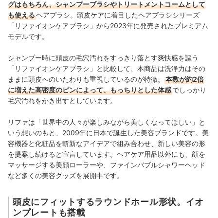
グはもちろん、シャンプーブラシやトリートメントコームとして
も使える
ヘアブラシ。頭皮ケアに着目したヘアブラシシリーズ
「リファイオンケアブラシ」から2023年に発売されたプレミアム
モデルです。
シャンプー時に頭皮の毛穴汚れをすっきり落とす爽快感を謳う
「リファイオンケアブラシ」と比較して、本商品は洗浄力はその
ままに頭皮へのいたわりも重視しているのが特徴。
本数が約2倍
に増えた高密度のピンによって、もっちりとした体感
でしっかり
毛穴汚れをかき出すとしています。
リファは「世界中の人々が楽しみながら美しくなってほしい」と
いう想いのもと、2009年に日本で誕生した美容ブランドです。美
容機器と化粧品を斬新なアイデアで組み合わせ、新しい美容の形
を提案し続けると宣言しています。ヘアケア用品以外にも、顔を
マッサージする美顔ローラーや、ファインバブルシャワーヘッド
など多くの美容グッズを展開中です。
頭皮にフィットするラウンドホール形状。イオ
ンプレートも搭載