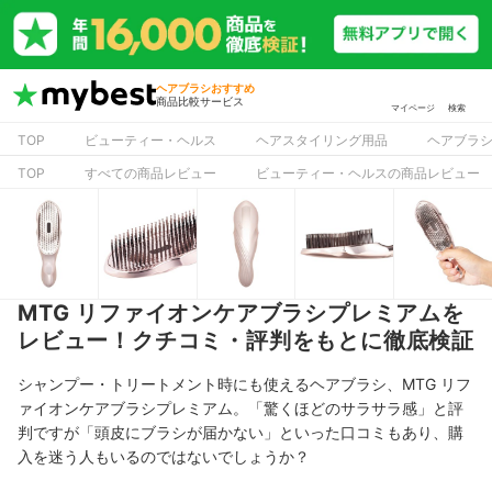
ヘアブラシおすすめ
商品比較サービス
マイページ
検索
TOP
ビューティー・ヘルス
ヘアスタイリング用品
ヘアブラ
TOP
すべての商品レビュー
ビューティー・ヘルスの商品レビュー
MTG リファイオンケアブラシプレミアムを
レビュー！クチコミ・評判をもとに徹底検証
シャンプー・トリートメント時にも使えるヘアブラシ、MTG リフ
ァイオンケアブラシプレミアム。
「驚くほどのサラサラ感」と評
判ですが
「頭皮にブラシが届かない」といった
口コミもあり、購
入を迷う人もいるのではないでしょうか？