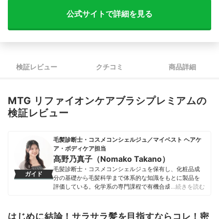
公式サイトで詳細を見る
検証レビュー
クチコミ
商品詳細
MTG リファイオンケアブラシプレミアムの
検証レビュー
毛髪診断士・コスメコンシェルジュ／マイベスト ヘアケ
ア・ボディケア担当
髙野乃真子（Nomako Takano）
毛髪診断士・コスメコンシェルジュを保有し、化粧品成
ガイド
分の基礎から毛髪科学まで体系的な知識をもとに製品を
評価している。化学系の専門課程で有機合成の解析を学
…続きを読む
び、学生時代からコスメ購入の際には成分表示や有識者
の知見をリサーチするなど、定量的な情報で自分に合っ
た商品を選ぶことにこだわってきた。その経験から「根
はじめに結論！サラサラ髪を目指すならコレ！密