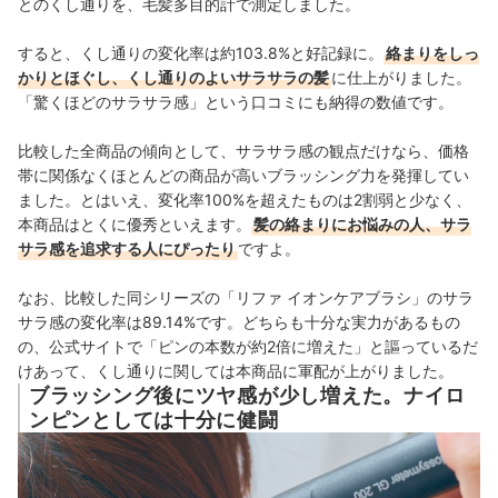
とのくし通りを、毛髪多目的計で測定しました。
すると、くし通りの変化率は約103.8%と好記録に。
絡まりをしっ
かりとほぐし、くし通りのよいサラサラの髪
に仕上がりました。
「驚くほどのサラサラ感」という口コミにも納得の数値です。
比較した全商品の傾向として、サラサラ感の観点だけなら、価格
帯に関係なくほとんどの商品が高いブラッシング力を発揮してい
ました。とはいえ、
変化率100%を超えたものは2割弱と少なく、
本商品はとくに優秀といえます。
髪の絡まりにお悩みの人、サラ
サラ感を追求する人にぴったり
ですよ。
なお、
比較した同シリーズの「
リファ イオンケアブラシ」の
サラ
サラ感の変化率は89.14%です。どちらも十分な実力があるもの
の、公式サイトで「ピンの本数が約2倍に増えた」と謳っているだ
けあって、くし通りに関しては本商品に軍配が上がりました。
ブラッシング後にツヤ感が少し増えた。ナイロ
ンピンとしては十分に健闘