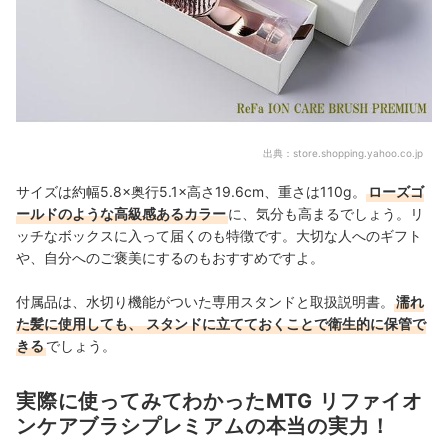
出典：
store.shopping.yahoo.co.jp
サイズは約幅5.8×奥行5.1×高さ19.6cm、重さは110g。
ローズゴ
ールドのような高級感あるカラー
に、気分も高まるでしょう。
リ
ッチなボックスに入って届く
のも特徴です。大切な人へのギフト
や、自分へのご褒美にするのもおすすめですよ。
付属品は、水切り機能がついた専用スタンドと取扱説明書。
濡れ
た髪に使用しても、
スタンドに立てておくことで衛生的に保管で
きる
でしょう。
実際に使ってみてわかったMTG リファイオ
ンケアブラシプレミアムの本当の実力！