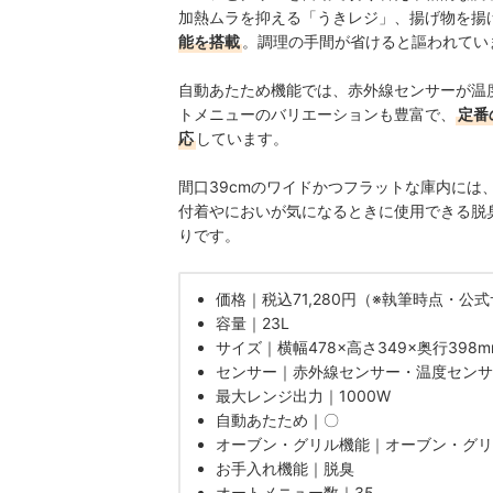
加熱ムラを抑える「うきレジ」、揚げ物を揚
能を搭載
。調理の手間が省けると謳われてい
自動あたため機能では、赤外線センサーが温度
トメニューのバリエーションも豊富で、
定番
応
しています。
間口39cmのワイドかつフラットな庫内には
付着やにおいが気になるときに使用できる脱
りです。
価格｜税込71,280円（※執筆時点・公
容量｜23L
サイズ｜横幅478×高さ349×奥行398m
センサー｜赤外線センサー・温度センサ
最大レンジ出力｜1000W
自動あたため｜〇
オーブン・グリル機能｜オーブン・グリ
お手入れ機能｜脱臭
オートメニュー数｜35