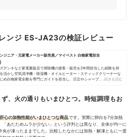
ンレンジ ES-JA23の検証レビュー
ンジニア・元家電メーカー販売員／マイベスト 白物家電担当
u）
ズデンキなど家電量販店で掃除機の接客・販売を2年間担当した経験を持
を活かし空気清浄機・除湿機・オイルヒーター・スティッククリーナーな
じめ白物家電全般を専門にガイドを担当し、日立やシャープ、パナソニッ
…続きを読む
ニチ工業・Sharkなどの専門メーカーまで、150以上の家電製品を比較検
らこそ、本当によい商品を誰もが簡単に選べるように、性能はもちろん省
ひとつひとつ丁寧に確認しながらコンテンツ制作を行う。
きず、火の通りもいまひとつ。時短調理もお
のプロフィール
肝心の加熱性能がいまひとつな商品
です。
実際に卵白を7分加熱
。「あたためムラが少ない」という評判とは異なり、全体が均一に
中央が凍ったままでした。比較したなかには加熱・解凍ともに一度