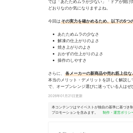
では「あたためムラが少ない」「ドアが開け
どおりなのか気になりますよね。
今回は
その実力を確かめるため、以下の5つ
あたためムラの少なさ
解凍の仕上がりのよさ
焼き上がりのよさ
おかずの仕上がりのよさ
操作のしやすさ
さらに、
各メーカーの新商品や売れ筋上位な
本当のメリット・デメリットを詳しく解説し
で、オーブンレンジ選びに迷っている人はぜ
2026年01月21日更新
本コンテンツはマイベストが独自の基準に基づき
プロモーションを含みます。
制作・運営ポリシ