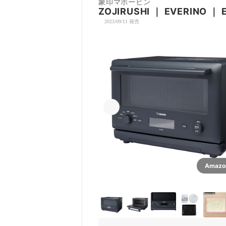
象印マホービン
ZOJIRUSHI
｜
EVERINO
｜
2023/09/11 発売
Amaz