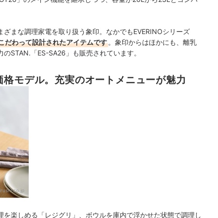
まざまな調理家電を取り扱う象印。なかでも
EVERINOシリーズ
こだわって設計されたアイテムです
。象印からはほかにも、離乳
力の
STAN.「
ES-SA26」
も販売されています。
価格モデル。充実のオートメニューが魅力
irushi.co.jp
理を楽しめる「レジグリ」、ボウルを庫内で浮かせた状態で調理し