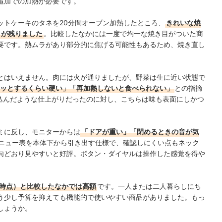
追加での加熱が必要です。
ットケーキのタネを20分間オーブン加熱したところ、
きれいな焼
さが残りました
。比較したなかには一度で均一な焼き目がついた商
要です。熱ムラがあり部分的に焦げる可能性もあるため、焼き直し
。
とはいえません。肉には火が通りましたが、野菜は生に近い状態で
ッとするくらい硬い」「
再加熱しないと食べられない」
との指摘
で煮込んだような仕上がりだったのに対し、こちらは味も表面にしかつ
ミに反し、モニターからは
「ドアが重い」「閉めるときの音が気
ニュー表を本体下から引き出す仕様で、確認しにくい点もネック
句どおり見やすいと好評。ボタン・ダイヤルは
操作した感覚を得や
執筆時点）と比較したなかでは高額
です。一人または二人暮らしにち
う少し予算を抑えても機能的で使いやすい商品がありました。もっ
しょうか。