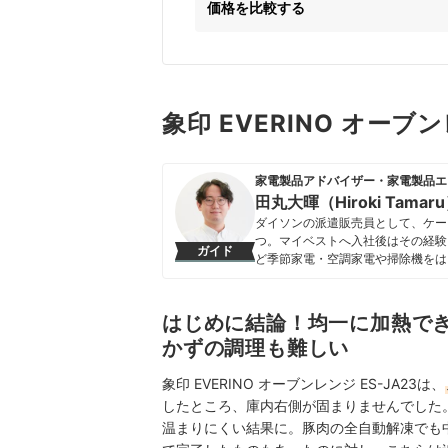
価格を比較する
象印 EVERINO オーブ
家電製品アドバイザー・家電製品エ
田丸大暉（Hiroki Tamar
ダイソンの派遣販売員として、ケー
つ。マイベストへ入社後はその経験
ガイド
ど季節家電・空調家電や掃除機をは
クなどの総合家電メーカーから、ダイ
証してきた。毎日使う家電製品だか
エネ性能やお手入れのしやすさまで
はじめに結論！均一に加熱で
田丸大暉（Hiroki Tamaru）
かずの調理も難しい
象印 EVERINO オーブンレンジ ES-JA23は、
したところ、庫内右側が固まりませんでした
温まりにくい結果に。豚肉の全自動解凍でも