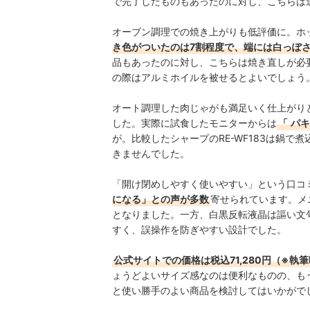
で完了したものもあったのに対し、こちらは
オーブン調理での焼き上がりも低評価に。
ホ
き色がついたのは7割程度で、端には白っぽ
品もあったのに対し、こちらは焼き直しが必
の際はアルミホイルを被せるとよいでしょう
オート調理した肉じゃがも満足いく仕上がり
した。実際に試食したモニターからは
「
パキ
が。比較したシャープのRE-WF183は鍋
きませんでした。
「開け閉めしやすく使いやすい」という口コ
になる」との声が多数
寄せられています。メ
となりました。一方、
白黒反転液晶は謳い文
すく、
誤操作を防ぎやすい設計でした。
公式サイトでの価格は税込71,280円（※
ょうどよいサイズ感なのは便利なものの、も
と使い勝手のよい商品を検討してはいかがで