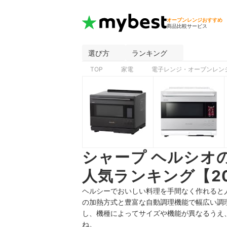
オーブンレンジおすすめ
商品比較サービス
選び方
ランキング
TOP
家電
電子レンジ・オーブンレン
シャープ ヘルシオ
人気ランキング【20
ヘルシーでおいしい料理を手間なく作れると
の加熱方式と豊富な自動調理機能で幅広い調
し、機種によってサイズや機能が異なるうえ
ね。