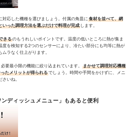
azon.co.jp
に対応した機種を選びましょう。付属の角皿に
食材を並べて、網
といった調理方法を選ぶだけで料理が完成
します。
できる
のもうれしいポイントです。温度の低いところに熱が集ま
温度を検知する2つのセンサーにより、冷たい部分にも均等に熱が
もムラなく仕上がります。
、必要最小限の機能に絞り込まれています。
まかせて調理対応機種
合ったメリットが得られる
でしょう。時間や手間をかけずに、メニ
ださいね。
ワンディッシュメニュー」もあると便利