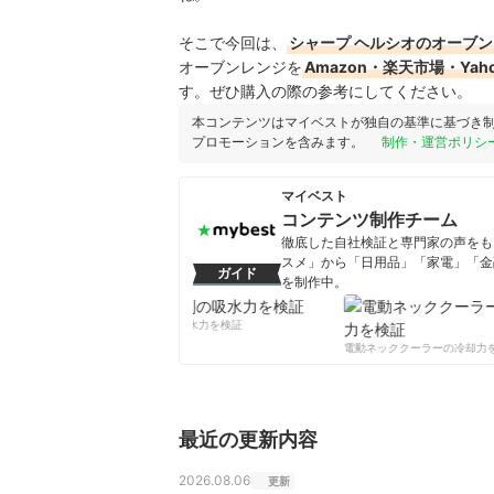
そこで今回は、
シャープ ヘルシオのオーブ
オーブンレンジを
Amazon・楽天市場・Y
す。ぜひ購入の際の参考にしてください。
本コンテンツはマイベストが独自の基準に基づき
プロモーションを含みます。
制作・運営ポリシ
マイベスト
コンテンツ制作チーム
徹底した自社検証と専門家の声をもと
スメ」から「日用品」「家電」「金
ガイド
を制作中。
コンテンツ制作チームのプロフ
柔軟剤の吸水力を検証
電動ネッククーラーの冷却力を
最近の更新内容
2026.08.06
更新