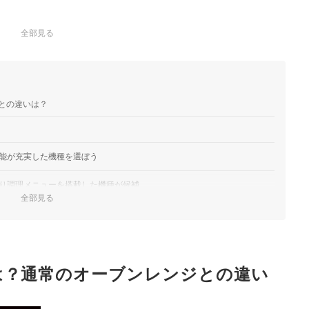
全部見る
との違いは？
能が充実した機種を選ぼう
り調理メニューを搭載した機種が候補
全部見る
ため機能にもこだわって
決めよう
は？通常のオーブンレンジとの違い
すすめ人気ランキング