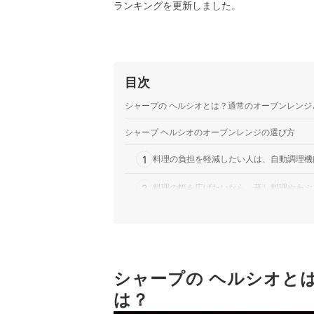
ランキングを更新しました。
目次
シャープの ヘルシオとは？通常のオーブンレンジ
シャープ ヘルシオのオーブンレンジの選び方
1
料理の負担を軽減したい人は、自動調理機
2
料理の幅を広げたいなら、蒸し料理やあぶ
3
お惣菜や冷凍食材の出番が多い人は、あた
4
サイズは2種類。一度に作る量を考慮して
5
シャープの ヘルシオと
利便性を高める付加機能にも注目
は？
シャープ ヘルシオのオーブンレンジ全14商品お