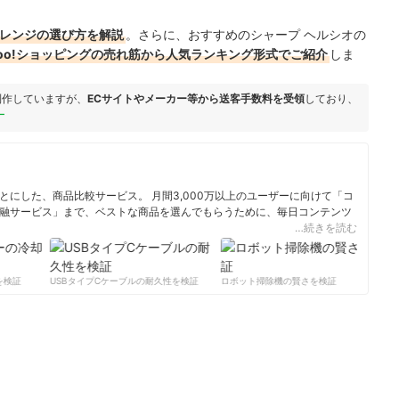
ンレンジの選び方を解説
。さらに、おすすめのシャープ ヘルシオの
ahoo!ショッピングの売れ筋から人気ランキング形式でご紹介
しま
制作していますが、
ECサイトやメーカー等から送客手数料を受領
しており、
ー
にした、商品比較サービス。 月間3,000万以上のユーザーに向けて「コ
融サービス」まで、ベストな商品を選んでもらうために、毎日コンテンツ
…続きを読む
ィール
検証
USBタイプCケーブルの耐久性を検証
ロボット掃除機の賢さを検証
サ