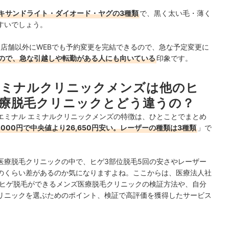
キサンドライト・ダイオード・ヤグの3種類
で、黒く太い毛・薄く
すいでしょう。
・店舗以外に
WEBでも予約変更を完結できるので、急な予定変更に
ので、急な引越しや転勤がある人にも向いている
印象です。
エミナルクリニックメンズは他のヒ
療脱毛クリニックとどう違うの？
エミナル エミナルクリニックメンズの特徴は、ひとことでまとめ
,000円で中央値より26,650円安い。レーザーの種類は3種類
」で
医療脱毛クリニックの中で、ヒゲ3部位脱毛5回の安さやレーザー
のくらい差があるのか気になりますよね。ここからは、医療法人社
むヒゲ脱毛ができるメンズ医療脱毛クリニックの検証方法や、自分
リニックを選ぶためのポイント、検証で高評価を獲得したサービス