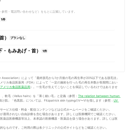
サイト参照・電話問い合わせなど）をもとに記載しています。
1件
首）
プランなし
下・もみあげ・首）
1件
ogy Association）によって「最終脱毛から1か月後の毛の再生率が20%以下である脱毛法」
メリカ食品医薬局（FDA）によって「一定の施術を行った毛の再生本数が長期間におい
アメリカ食品医薬品局
）。一生毛が生えてこないことを保証しているわけではありませ
」、軟毛（Vellus hairs）を「薄く細い毛」と定義（参照：
The relation between human 
肌」「色黒肌」については、Fitzpatrick skin typingのV〜VIを指します（参照：
UV 
新のサービス仕様・料金・配信コンテンツなどは公式ホームページをご確認ください。
が適用されない自由診療を含む場合があります。詳しくは医療機関でご確認ください。
医薬品医療機器等法上、未承認の医療機器・医薬品を扱う場合があります。詳しくは医
的なものです。ご利用の際は各クリニックの公式サイトなどをご確認ください。