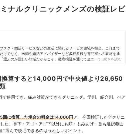
エミナルクリニックメンズの検証レビ
ブスク・婚活サービスなどの生活に関わるサービス領域を担当。これまで
だけでなく、医師や婚活アドバイザーなど多種多様な専門家への取材を通
「選ぶのが難しい領域だからこそ、徹底検証を通じて全ユーザーが選びや
…続きを読む
に活動している。
算すると14,000円で中央値より26,650
類
料で使用でき、痛み対策ができるクリニック。学割、紹介割、ペア
。
回に換算した場合の料金は14,000円
と、今回検証した全クリニ
果でした。鼻下・アゴ・アゴ下以外にも頬・もみあげ・首も選択範囲
由に選んで脱毛できるのはうれしいポイント。