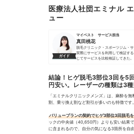
医療法人社団エミナル 
ュー
マイベスト サービス担当
真田桃花
脱毛クリニック・スポーツジム・サ
実際にサービスを利用して検証する
ガイド
じてサービスを比較検証してきた。
すい情報を届ける」ことをモットー
真田桃花のプロフィール
結論！ヒゲ脱毛3部位3回を5回換
円安い。レーザーの種類は3種
「エミナルクリニックメンズ」は、麻酔を無
割、乗り換え割など割引が多いのも特徴です
バリュープランの契約でヒゲ3部位3回脱毛を5
ックの中央値（40,650円）よりも安い結
に含まれるので、自分の気になる3箇所を自