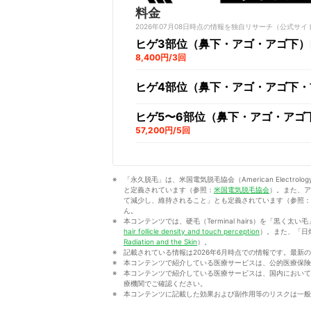
料金
2026年07月08日時点の情報を独自リサーチ（公式
ヒゲ3部位（鼻下・アゴ・アゴ下）
8,400円/3回
ヒゲ4部位（鼻下・アゴ・アゴ下・
ヒゲ5〜6部位（鼻下・アゴ・アゴ
57,200円/5回
「永久脱毛」は、米国電気脱毛協会（American Electrol
と定義されています（参照：
米国電気脱毛協会
）。また、ア
て減少し、維持されること」とも定義されています（参照：
ん。
本コンテンツでは、硬毛（Terminal hairs）を「黒く太い毛
hair follicle density and touch perception
）。また、「日焼け
Radiation and the Skin
）。
記載されている情報は2026年6月時点での情報です。最
本コンテンツで紹介している医療サービスは、公的医療保険
本コンテンツで紹介している医療サービスは、国内において
療機関でご確認ください。
本コンテンツに記載した効果および副作用等のリスクは一般