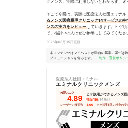
クメンズ。実際に利用しないとわからず、迷
そこで今回は、実際に医療法人社団エミナル
るメンズ医療脱毛クリニック14サービスの中
ンズの実力をレビュー
していきます。ヒゲ脱
で、検討中の人はぜひ参考にしてみてくださ
2026年08月05日更新
本コンテンツはマイベストが独自の基準に基づき
プロモーションを含みます。
制作・運営ポリシ
医療法人社団エミナル
エミナルクリニックメンズ
検証スコア
ヒゲ脱毛ができるメンズ医
4.89
検証1位
/14商品
レーザーの種類数
5.00
｜
ヒゲ脱毛5回の料金の安