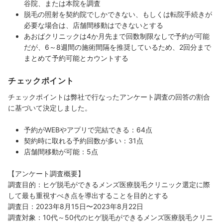
谷院、または本院を調査
脱毛の照射を契約院でしかできない、もしくは転院手続きが
必要な場合は、店舗間移動はできないとする
あおばクリニックは4か月先まで回数制限なしで予約が可能
だが、6～8週間の施術間隔を推奨しているため、2回分まで
まとめて予約可能とカウントする
チェックポイント
チェックポイントは弊社で行なったアンケート調査の回答の割合
に基づいて決定しました。
予約がWEBやアプリで完結できる：64点
契約時に取れる予約回数が多い：31点
店舗間移動が可能：5点
【アンケート調査概要】
調査目的：ヒゲ脱毛ができるメンズ医療脱毛クリニック選定に際
して最も重視すべき点を導出することを目的とする
調査日：2023年8月15日〜2023年8月22日
調査対象：10代～50代のヒゲ脱毛ができるメンズ医療脱毛クリニ