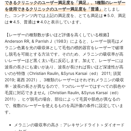
できるクリニックのユーザー満足度を「満足」、1種類のレーザー
を使用できるクリニックのユーザー満足度を「普通」
としまし
た。コンテンツ内では上記の満足度を、とても満足は★5.0、満足
は★4.5、普通は★4.0と表示しています。
【レーザーの種類数が多いほど評価を高くしている根拠】
Anderson RR, & Parrish J（1983）によると、レーザー脱毛はメ
ラニン色素を光の吸収体として毛包の標的器官をレーザーで破壊
し脱毛を可能とする方法です。そのため、メラニンの吸収率が高
いレーザーほど黒く太い毛に反応します。加えて、レーザーには
波長の長さにも違いがあり、波長が長ければ長いほど深達性が高
いのが特徴（Christian Raulin, &Syrus Karsai（ed） 2011; 須賀
2019; 葛西 2021）。3種類のレーザーはそれぞれメラニンの吸収
率・波長の長さが異なるので、1つのレーザーではすべての肌色や
毛質に対応できません（Christian Raulin, &Syrus Karsai（ed）
2011）。ヒゲ脱毛の場合、部位によって毛質や肌色が異なるの
で、複数のレーザーを使えるものを高評価の条件に設定していま
す。
メラニンの吸収率の高さ：アレキサンドライト＞ダイオード