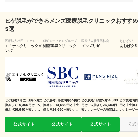
ヒゲはほかの部位より痛みを感じやすい。痛みに弱い人は麻酔が使
える医療クリニックも検討
ヒゲ脱毛ができるメンズ医療脱毛クリニックおすすめ
ヒゲ脱毛は脱毛範囲によってパーツ数が変わる。デザインを決めて
5選
から脱毛しよう
医療法人社団エミナル
SBCメディカルグループ
医療法人社団風林会
あおばクリニ
日焼けに注意！日焼け具合ではヒゲ脱毛できない場合も
エミナルクリニックメ
湘南美容クリニック
メンズリゼ
あおばクリ
ンズ
施術直後は毛が残って見えるが1〜2週間で自然に抜け落ちる
おすすめの医療脱毛クリニック・脱毛サロンはどこ？
自分に合ったメンズ医療脱毛クリニックを見つけよう！
自分に合ったメンズ脱毛サロンを見つけよう！
ヒゲ脱毛3部位3回を5回に
ヒゲ脱毛3部位6回を5回に
ヒゲ脱毛3部位5回14,000
ヒゲ脱毛3部位
家でムダ毛ケアできるメンズ脱毛器も検討しよう！
換算して14,000円と中央
換算して14,000円と中央
円と中央値より26,650円
円と中央値より
値より26,650円安い。レ
値より26,650円安い。レ
安い。レーザーの種類は1
い。レーザー
ーザーの種類は3種類
ーザーの種類は2種類
種類
類
施術に関する主なリスク・副作用
公式サイト
公式サイト
公式サイト
公式
検証時の評価方法について