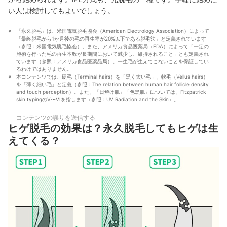
い人は検討してもよいでしょう。
「永久脱毛」は、米国電気脱毛協会（American Electrology Association）によって
「最終脱毛から1か月後の毛の再生率が20%以下である脱毛法」と定義されています
（参照：米国電気脱毛協会）。また、アメリカ食品医薬局（FDA）によって「一定の
施術を行った毛の再生本数が長期間において減少し、維持されること」とも定義され
ています（参照：アメリカ食品医薬品局）。一生毛が生えてこないことを保証してい
るわけではありません。
本コンテンツでは、硬毛（Terminal hairs）を「黒く太い毛」、軟毛（Vellus hairs）
を「薄く細い毛」と定義（参照：The relation between human hair follicle density 
and touch perception）。また、「日焼け肌」「色黒肌」については、Fitzpatrick 
skin typingのV〜VIを指します（参照：UV Radiation and the Skin）。
コンテンツの誤りを送信する
ヒゲ脱毛の効果は？永久脱毛してもヒゲは生
えてくる？