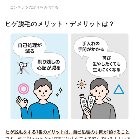
①ヒゲ脱毛5回の料金の安さ
コンテンツの誤りを送信する
②レーザーの種類数
ヒゲ脱毛のメリット・デメリットは？
③通いやすさ
ヒゲ脱毛をする1番のメリットは、自己処理の手間が省けること
です。朝に剃ったヒゲが夕方には生えてきて悩んでいる人もいる