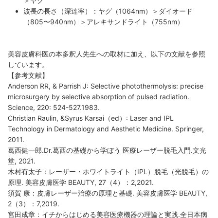
＞ヤグ
波長の長さ（深達率）：ヤグ（1064nm）＞ダイオード
（805〜940nm）＞アレキサンドライト（755nm）
美容皮膚科医の本多釈人先生への取材に加え、以下の文献を参照
しています。
【参考文献】
Anderson RR, & Parrish J: Selective photothermolysis: precise
microsurgery by selective absorption of pulsed radiation.
Science, 220: 524-527.1983.
Christian Raulin, &Syrus Karsai（ed）: Laser and IPL
Technology in Dermatology and Aesthetic Medicine. Springer,
2011.
葛西健一郎.Dr.葛西の基礎から学ぼう 医療レーザー脱毛入門.文光
堂, 2021.
木村有太子：レーザー・ホワイトライト（IPL）脱毛（光脱毛）の
原理. 美容皮膚医学 BEAUTY, 27（4）：2,2021.
須賀 康：皮膚レーザー治療の原理と基礎. 美容皮膚医学 BEAUTY,
2（3）：7,2019.
宮田成章：イチからはじめる美容医療機器の理論と実践.全日本病