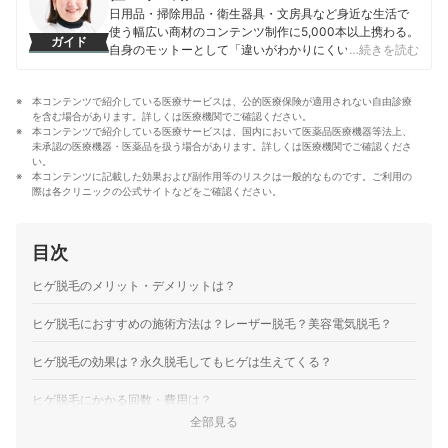
日用品・掃除用品・衛生器具・文房具など身近な生活で
使う幅広い商材のコンテンツ制作に5,000本以上携わる。
ガイド
自身のモットーとして「違いがわかりにくい商材だから
…続きを読む
こそ、実際に検証しなければわからない情報を届けるこ
と」を心掛け、情報発信を行っている。
本コンテンツで紹介している医療サービスは、公的医療保険が適用されない自由診療
佐々木里緒のプロフィール
を含む場合があります。詳しくは医療機関でご確認ください。
本コンテンツで紹介している医療サービスは、国内において医薬品医療機器等法上、
未承認の医療機器・医薬品を扱う場合があります。詳しくは医療機関でご確認くださ
い。
本コンテンツに記載した効果および副作用等のリスクは一般的なものです。ご利用の
際は各クリニックの公式サイトなどをご確認ください。
目次
ヒゲ脱毛のメリット・デメリットは？
ヒゲ脱毛におすすめの施術方法は？レーザー脱毛？美容電気脱毛？
ヒゲ脱毛の効果は？永久脱毛してもヒゲは生えてくる？
ヒゲ脱毛にかかる回数・費用は？
全部見る
ヒゲ脱毛で後悔しないために注意すべきことは？