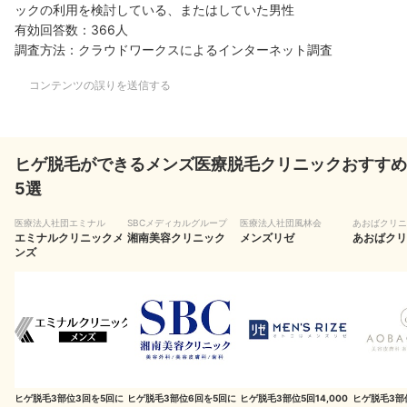
ックの利用を検討している、またはしていた男性
有効回答数：366人
調査方法：クラウドワークスによるインターネット調査
コンテンツの誤りを送信する
ヒゲ脱毛ができるメンズ医療脱毛クリニックおすすめ
5選
医療法人社団エミナル
SBCメディカルグループ
医療法人社団風林会
あおばクリニ
エミナルクリニックメ
湘南美容クリニック
メンズリゼ
あおばクリ
ンズ
ヒゲ脱毛3部位3回を5回に
ヒゲ脱毛3部位6回を5回に
ヒゲ脱毛3部位5回14,000
ヒゲ脱毛3部位