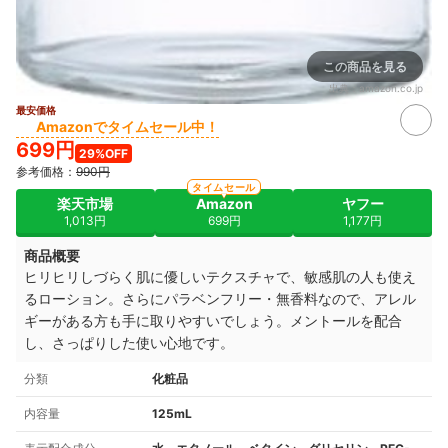
この商品を見る
出典：
amazon.co.jp
最安価格
Amazonでタイムセール中！
699円
29%OFF
参考価格：
990円
タイムセール
楽天市場
Amazon
ヤフー
1,013円
699円
1,177円
商品概要
ヒリヒリしづらく肌に優しいテクスチャで、敏感肌の人も使え
るローション。さらにパラベンフリー・無香料なので、アレル
ギーがある方も手に取りやすいでしょう。メントールを配合
し、さっぱりした使い心地です。
分類
化粧品
内容量
125mL