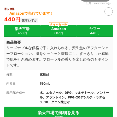
出典：
amazon.co.jp
最安価格
Amazonで売れています！
440円
在庫わずか
タイムセール
楽天市場
Amazon
ヤフー
450円
687円
440円
商品概要
リーズナブルな価格で手に入れられる、資生堂のアフターシェ
ーブローション。肌をシャキッと爽快にし、すっきりした感触
で肌を引き締めます。フローラルの香りを楽しめるのもポイン
トです。
分類
化粧品
内容量
150mL
表示配合成分
水、エタノール、DPG、マルチトール、メントー
ル、アラントイン、PPG-20デシルテトラデセ
ス-10、クエン酸ほか
楽天市場で詳細を見る