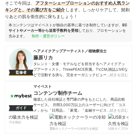
そこで今回は、
アフターシェーブローション
のおすすめ人気ラン
キングと、その選び方をご紹介
します。しっかりケアして、髭剃
りあとの肌を衛生的に保ちましょう！
本コンテンツはマイベストが独自の基準に基づき制作していますが、
EC
サイトやメーカー等から送客手数料を受領
しており、プロモーションを
含みます。
制作・運営ポリシー
ヘアメイクアップアーティスト／植物療法士
藤原リカ
タレント・女優・モデルなどを担当するヘアメイクアッ
プアーティスト。ThreePEACE所属。TV,CM,雑誌,LIVEな
監修者
どで活動する傍ら、完全オーガニックビューティーサロ
…続きを読む
ン「LA TOUCHE」主宰。植物療法士（フランス植物療法
医学普及協会認定）、セラピストとしても活躍してい
マイベスト
る。また、パーソナルヘルスケアコーチング「L’aube 」
コンテンツ制作チーム
も主宰。体質改善を目指した健康と美容にフォーカスし
徹底した自社検証と専門家の声をもとにした、商品比較
た栄養コーチングをしている。さらに、化粧品や美容記
サービス。 月間3,000万以上のユーザーに向けて「コス
ガイド
事の監修にも従事。自身の生まれたときからの酷いアト
メ」から「日用品」「家電」「金融サービス」まで、ベ
…続きを読む
ピー性皮膚炎を克服したこともあり、美容と健康をホリ
ストな商品を選んでもらうために、毎日コンテンツを制
スティックビューティーで提案している。
作中。
の吸水力を検証
藤原リカのプロフィール
コンテンツ制作チームのプロフィール
電動ネッククーラーの冷却力を検証
USBタイプCケーブル