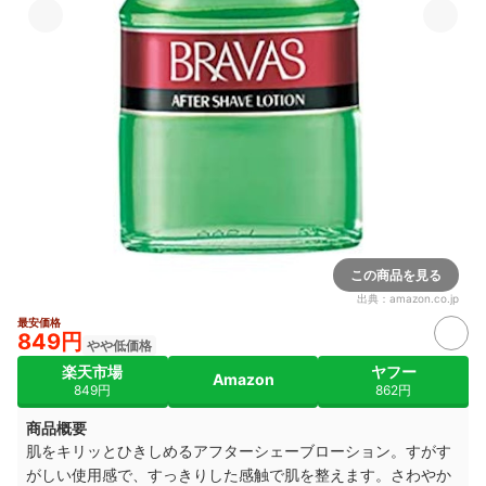
この商品を見る
出典：
amazon.co.jp
最安価格
849円
やや低価格
楽天市場
ヤフー
Amazon
849円
862円
商品概要
肌をキリッとひきしめるアフターシェーブローション。すがす
がしい使用感で、すっきりした感触で肌を整えます。さわやか