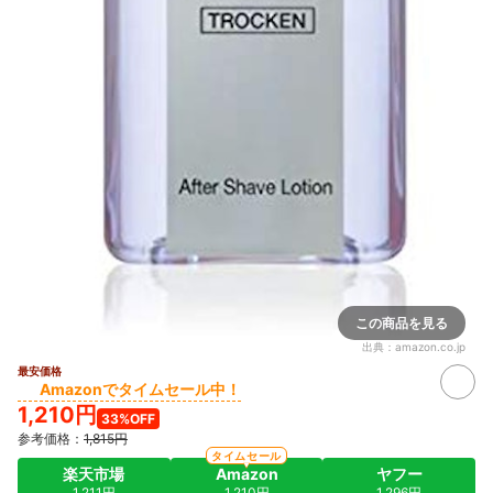
この商品を見る
出典：
amazon.co.jp
最安価格
Amazonでタイムセール中！
1,210円
33%OFF
参考価格：
1,815円
タイムセール
楽天市場
Amazon
ヤフー
1,211円
1,210円
1,296円