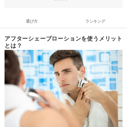
3
使用感にも注目しておこう
アフターシェーブローション全30商品おすすめ人気ランキング
選び方
ランキング
シェービング用品にもこだわれば、もっと快適に！
アフターシェーブローションを使うメリット
スキンケアに力を入れるならメンズ化粧水にも注目
とは？
アフターシェーブローションの売れ筋ランキングもチェック！