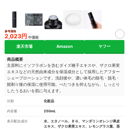
参考価格
2,023円
中価格
楽天市場
Amazon
ヤフー
商品概要
主原料にイソフラボンを含むダイズ種子エキスや、ザクロ果実
エキスなどの天然由来成分を
保湿成分として
採用したアフター
シェーブローションです。
洗顔後や、濃い体毛の除毛・脱毛・
髭剃り後の保湿に使用可能。
べた
つきを抑えながら、しっとり
したうるおいを肌に与えます
。
分類
化粧品
内容量
250mL
表示配合成分
水、エタノール、ＢＧ、マンダリンオレンジ果皮
エキス、ザクロ果実エキス、レモングラス葉、茎