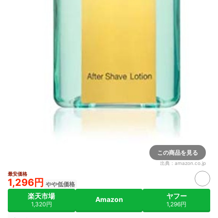
この商品を見る
出典：
amazon.co.jp
最安価格
1,296円
やや低価格
楽天市場
ヤフー
Amazon
1,320円
1,296円