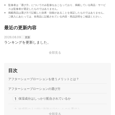
監修者は「選び方」についてのみ監修をおこなっており、掲載している商品・サービ
スは監修者が選定したものではありません。
掲載商品は選び方で記載した効果・効能があることを保証したものではありません。
ご購入にあたっては、各商品に記載されている内容・商品説明をご確認ください。
最近の更新内容
2026.08.09
更新
ランキングを更新しました。
全部見る
目次
アフターシェーブローションを使うメリットとは？
アフターシェーブローションの選び方
1
保湿成分はしっかり配合されているか
2
敏感肌の人は特に刺激が少ないものを選ぼう
全部見る