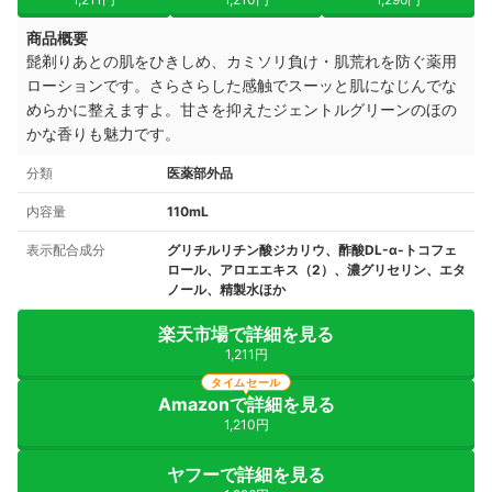
商品概要
髭剃りあとの肌をひきしめ、カミソリ負け・肌荒れを防ぐ薬用
ローションです。さらさらした感触でスーッと肌になじんでな
めらかに整えますよ。甘さを抑えたジェントルグリーンのほの
かな香りも魅力です。
分類
医薬部外品
内容量
110mL
表示配合成分
グリチルリチン酸ジカリウ、酢酸DL-α-トコフェ
ロール、アロエエキス（2）、濃グリセリン、エタ
ノール、精製水ほか
楽天市場で詳細を見る
1,211円
タイムセール
Amazonで詳細を見る
1,210円
ヤフーで詳細を見る