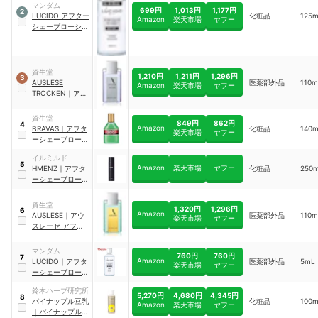
マンダム
699円
1,013円
1,177円
2
LUCIDO アフター
化粧品
125
Amazon
楽天市場
ヤフー
シェーブローショ
ン
資生堂
1,210円
1,211円
1,296円
3
AUSLESE
医薬部外品
110m
Amazon
楽天市場
ヤフー
TROCKEN
｜
アウ
スレーゼ トロッケ
ン アフターシェー
資生堂
849円
862円
4
ブローション
Amazon
BRAVAS
｜
アフタ
化粧品
140
楽天市場
ヤフー
ーシェーブローシ
ョン
イルミルド
5
Amazon
楽天市場
ヤフー
HMENZ
｜
アフタ
化粧品
250
ーシェーブローシ
ョン
資生堂
1,320円
1,296円
6
Amazon
AUSLESE
｜
アウ
医薬部外品
110m
楽天市場
ヤフー
スレーゼ アフター
シェーブローショ
ンNA
マンダム
760円
760円
7
Amazon
LUCIDO
｜
アフタ
医薬部外品
5mL
楽天市場
ヤフー
ーシェーブローシ
ョン
鈴木ハーブ研究所
5,270円
4,680円
4,345円
8
パイナップル豆乳
化粧品
100
Amazon
楽天市場
ヤフー
｜
パイナップル豆