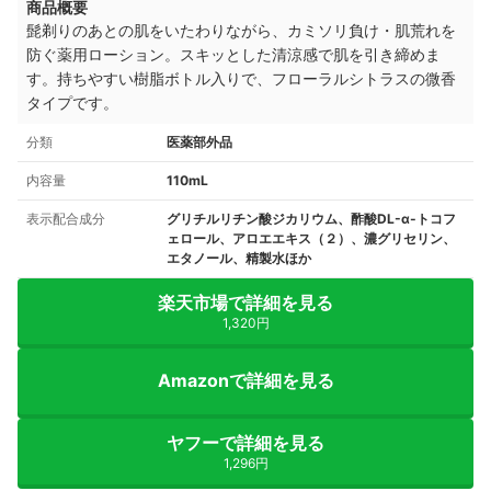
商品概要
髭剃りのあとの肌をいたわりながら、カミソリ負け・肌荒れを
防ぐ薬用ローション。スキッとした清涼感で肌を引き締めま
す。持ちやすい樹脂ボトル入りで、フローラルシトラスの微香
タイプです。
分類
医薬部外品
内容量
110mL
表示配合成分
グリチルリチン酸ジカリウム、酢酸DL-α-トコフ
ェロール、アロエエキス（２）、濃グリセリン、
エタノール、精製水ほか
楽天市場で詳細を見る
1,320円
Amazonで詳細を見る
ヤフーで詳細を見る
1,296円