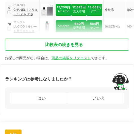
乳ローションプレ
CHANEL
ミアム
15,200円
12,623円
13,662円
9
CHANEL
｜
アリュ
化粧品
100
Amazon
楽天市場
ヤフー
ール オム スポー
ツ
マンダム
640円
584円
10
Amazon
LUCIDO
｜
ルシー
医薬部外品
140
楽天市場
ヤフー
ド薬用スキンロー
ションN
比較表の続きを見る
お探しの商品がない場合は、
商品の掲載をリクエスト
できます。
ランキングは参考になりましたか？
はい
いいえ