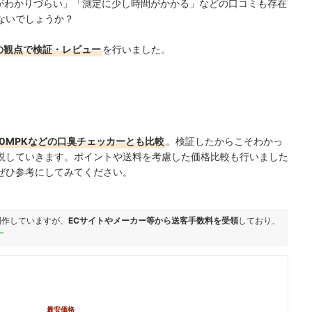
がわかりづらい
」「
測定に少し時間がかかる
」などの口コミも存在
ないでしょうか？
の観点で検証・レビュー
を行いました。
50MPKなどの口臭チェッカーとも比較
。検証したからこそわかっ
説していきます。ポイントや送料を考慮した価格比較も行いました
ぜひ参考にしてみてください。
制作していますが、
ECサイトやメーカー等から送客手数料を受領
しており、
ー
最安価格