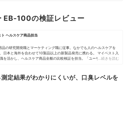
EB-100の検証レビュー
スト ヘルスケア商品担当
用品の研究開発職とマーケティング職に従事。なかでも人のヘルスケアを
、日本と海外を合わせて10製品以上の新製品発売に携わる。 マイベスト入
識を活かし、ヘルスケア商品全般の比較検証を担当。「ユーザーが知りた
…続きを読む
やすく提供する」をモットーに、日々の業務に取り組んでいる。
る測定結果がわかりにくいが、口臭レベルを