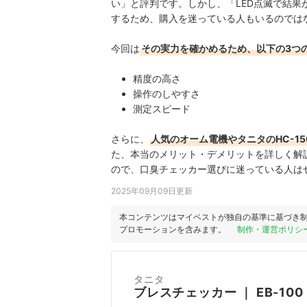
い
」と評判です。しかし、「
LED点滅で結果
するため、購入を迷っている人もいるのでは
今回は
その実力を確かめるため、以下の3つ
精度の高さ
操作のしやすさ
測定スピード
さらに、
人気のオーム電機やタニタのHC-1
た、本当のメリット・デメリットを詳しく解
ので、口臭チェッカー選びに迷っている人は
2025年09月09日更新
本コンテンツはマイベストが独自の基準に基づき
プロモーションを含みます。
制作・運営ポリシ
タニタ
ブレスチェッカー
｜
EB-100