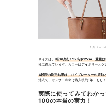
出典：
item.ra
サイズは、
幅3×奥行1.9×高さ12cm、重量
性に優れています。カラーはアイボリーとグ
6段階の測定結果は、バイブレーターの振動と
池式で、センサー寿命は購入後約1年、もしく
実際に使ってみてわかった
100の本当の実力！