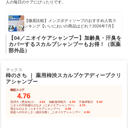
人の毎日のケアにぴったりです。
【徹底比較】メンズボディソープのおすすめ人気ラ
ンキング【いいにおいの商品はどれ？2026年7月】
【04／ニオイケアシャンプー】加齢臭・汗臭を
カバーするスカルプシャンプーもお得！（医薬
部外品）
マックス
柿のさち
｜
薬用柿渋スカルプケアディープクリ
アシャンプー
検証スコア
4.76
洗浄力（男女向け）
4.81
｜
加齢臭抑制力
4.50
｜
汗臭抑制力
5.00
｜
ニオイの不快感の少なさ（ニオイケアシャンプー）
4.70
｜
泡立ちのよさ（ニオイケアシャンプー）
4.68
｜
頭皮へのやさしさ（成分分析）_ニオイケアシャンプー
4.50