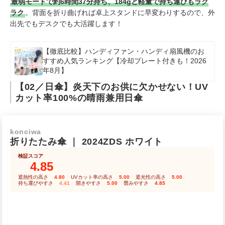
最弱モードで約6時間37分持ち、184gと軽量で持ち運びもラク
ラク
。背面を折り曲げれば卓上スタンドに早変わりするので、外
出先でもデスクでも大活躍します！
【徹底比較】ハンディファン・ハンディ扇風機のお
すすめ人気ランキング【冷却プレート付きも！2026
年8月】
【02／日傘】炎天下のお供に欠かせない！UV
カット率100%の晴雨兼用日傘
konciwa
折りたたみ傘
｜
2024ZDS ホワイト
検証スコア
4.85
遮熱性の高さ
4.80
｜
UVカット率の高さ
5.00
｜
遮光性の高さ
5.00
｜
持ち運びやすさ
4.41
｜
開きやすさ
5.00
｜
畳みやすさ
4.85