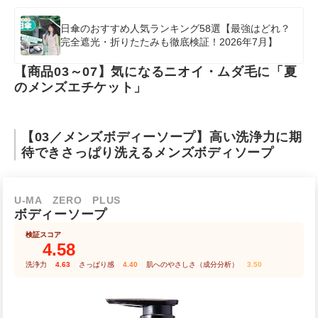
日傘のおすすめ人気ランキング58選【最強はどれ？
完全遮光・折りたたみも徹底検証！2026年7月】
【商品03～07】気になるニオイ・ムダ毛に「夏
のメンズエチケット」
【03／メンズボディーソープ】高い洗浄力に期
待できさっぱり洗えるメンズボディソープ
U-MA ZERO PLUS
ボディーソープ
検証スコア
4.58
洗浄力
4.63
｜
さっぱり感
4.40
｜
肌へのやさしさ（成分分析）
3.50