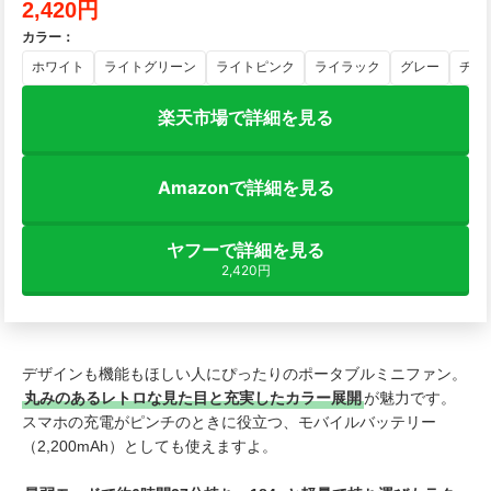
2,420円
カラー
：
ホワイト
ライトグリーン
ライトピンク
ライラック
グレー
チャ
楽天市場で詳細を見る
Amazonで詳細を見る
ヤフーで詳細を見る
2,420円
デザインも機能もほしい人にぴったりのポータブルミニファン。
丸みのあるレトロな見た目と充実したカラー展開
が魅力です。
スマホの充電がピンチのときに役立つ、モバイルバッテリー
（2,200mAh）としても使えますよ。