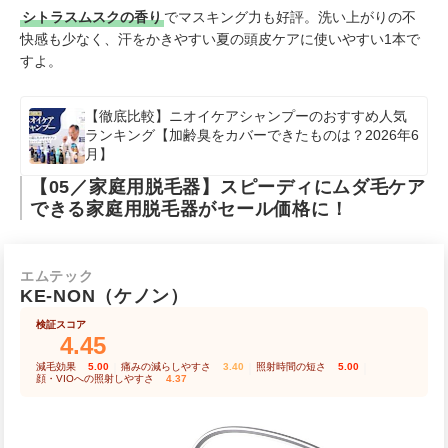
シトラスムスクの香り
でマスキング力も好評。洗い上がりの不
快感も少なく、汗をかきやすい夏の頭皮ケアに使いやすい1本で
すよ。
【徹底比較】ニオイケアシャンプーのおすすめ人気
ランキング【加齢臭をカバーできたものは？2026年6
月】
【05／家庭用脱毛器】スピーディにムダ毛ケア
できる家庭用脱毛器がセール価格に！
エムテック
KE-NON（ケノン）
検証スコア
4.45
減毛効果
5.00
｜
痛みの減らしやすさ
3.40
｜
照射時間の短さ
5.00
｜
顔・VIOへの照射しやすさ
4.37