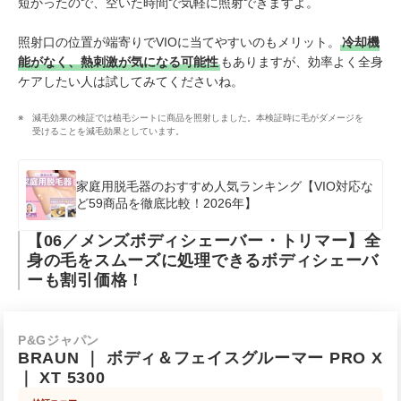
短かったので、空いた時間で気軽に照射できますよ。
照射口の位置が端寄りでVIOに当てやすいのもメリット。
冷却機
能がなく、熱刺激が気になる可能性
もありますが、効率よく全身
ケアしたい人は試してみてくださいね。
減毛効果の検証では植⽑シートに商品を照射しました。本検証時に毛がダメージを
受けることを減毛効果としています。
家庭用脱毛器のおすすめ人気ランキング【VIO対応な
ど59商品を徹底比較！2026年】
【06／メンズボディシェーバー・トリマー】全
身の毛をスムーズに処理できるボディシェーバ
ーも割引価格！
P&Gジャパン
BRAUN
｜
ボディ＆フェイスグルーマー PRO X
｜
XT 5300