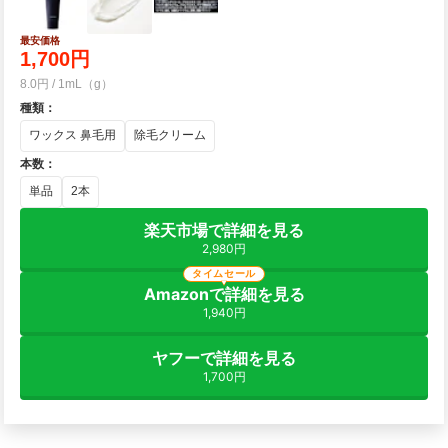
最安価格
1,700円
8.0円 / 1mL（g）
種類
：
ワックス 鼻毛用
除毛クリーム
本数
：
単品
2本
楽天市場で詳細を見る
2,980円
タイムセール
Amazonで詳細を見る
1,940円
ヤフーで詳細を見る
1,700円