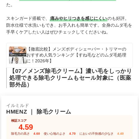
た。
スキンガード搭載で、
痛みやヒリつきを感じにくい
のも好評。
防水仕様で水洗いもでき、お手入れも簡単です。全身のムダ毛を
手早くケアしたい人はぜひチェックしてくださいね。
【徹底比較】メンズボディシェーバー・トリマーの
おすすめ人気ランキング【すね毛などのムダ毛処理
に！2026年】
【07／メンズ除毛クリーム】濃い毛をしっかり
処理できる除毛クリームもセール対象に（医薬
部外品）
イルミルド
HMENZ
｜
除毛クリーム
検証スコア
4.59
除毛力の高さ
4.60
｜
使い心地のよさ
4.70
｜
においの不快感の少なさ
4.40