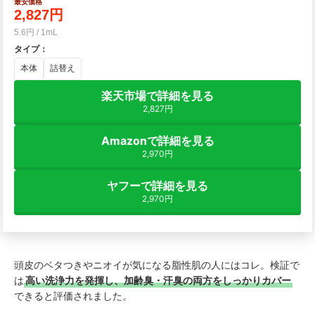
最安価格
2,827円
5.6円 / 1mL
タイプ
：
本体
詰替え
楽天市場で詳細を見る
2,827円
Amazonで詳細を見る
2,970円
ヤフーで詳細を見る
2,970円
頭皮のベタつきやニオイが気になる脂性肌の人にはコレ。検証で
は
高い洗浄力を発揮し、加齢臭・汗臭の両方をしっかりカバー
できると評価されました。