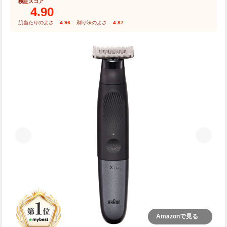
検証スコア
4.90
肌当たりのよさ
4.96
｜
剃り味のよさ
4.87
Amazonで見る