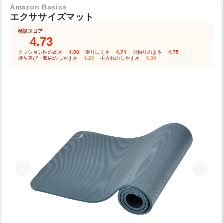
Amazon Basics
エクササイズマット
検証スコア
4.73
クッション性の高さ
4.98
｜
滑りにくさ
4.74
｜
肌触りのよさ
4.75
｜
持ち運び・収納のしやすさ
4.20
｜
手入れのしやすさ
4.30