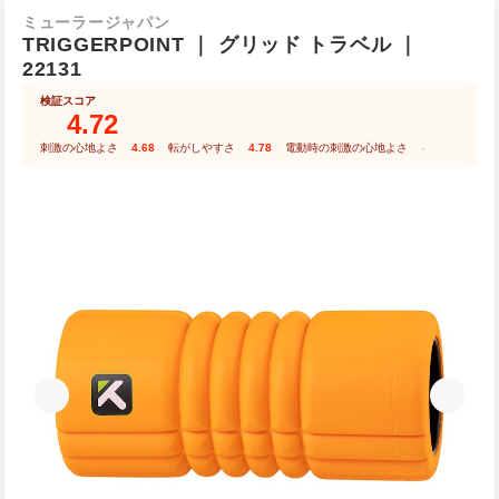
ミューラージャパン
TRIGGERPOINT
｜
グリッド トラベル
｜
22131
検証スコア
4.72
刺激の心地よさ
4.68
｜
転がしやすさ
4.78
｜
電動時の刺激の心地よさ
-