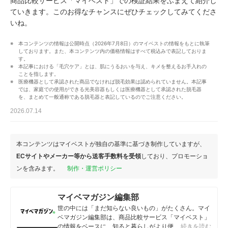
商品比較サービス「マイベスト」での検証結果をふまえて紹介し
ていきます。このお得なチャンスにぜひチェックしてみてくださ
いね。
本コンテンツの情報は公開時点（2026年7月8日）のマイベストの情報をもとに執筆
しております。また、本コンテンツ内の価格情報はすべて税込みで表記しておりま
す。
本記事における「毛穴ケア」とは、肌にうるおいを与え、キメを整えるお手入れの
ことを指します。
医療機器として承認された商品でなければ脱毛効果は認められていません。本記事
では、家庭での使用ができる光美容器もしくは医療機器として承認された脱毛器
を、まとめて一般通称である脱毛器と表記しているのでご注意ください。
2026.07.14
本コンテンツはマイベストが独自の基準に基づき制作していますが、
ECサイトやメーカー等から送客手数料を受領
しており、プロモーショ
ンを含みます。
制作・運営ポリシー
マイベマガジン編集部
世の中には「まだ知らない良いもの」がたくさん。マイ
ベマガジン編集部は、商品比較サービス「マイベスト」
の情報をベースに、知ると暮らしがより便利になるアイ
…続きを読む