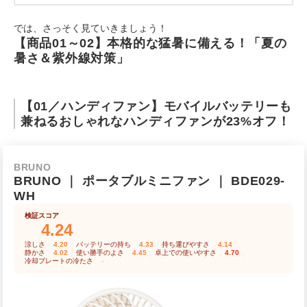
では、さっそく見ていきましょう！
【商品01～02】本格的な猛暑に備える！「夏の
暑さ＆紫外線対策」
【01／ハンディファン】モバイルバッテリーも
兼ねるおしゃれなハンディファンが23%オフ！
BRUNO
BRUNO
｜
ポータブルミニファン
｜
BDE029-
WH
検証スコア
4.24
涼しさ
4.20
｜
バッテリーの持ち
4.33
｜
持ち運びやすさ
4.14
｜
静かさ
4.02
｜
使い勝手のよさ
4.45
｜
卓上での使いやすさ
4.70
｜
冷却プレートの冷たさ
-