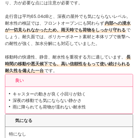
り、力が必要な点には注意が必要です。
走行音は平均65.04dBと、深夜の屋外でも気にならないレベル。
耐水性の検証では、フロントオープンにも関わらず
内部への浸水
が一切見られなかったため、雨天時でも荷物をしっかり守れる
で
しょう。耐久面では、ポリカーボネート素材と本体リブで衝撃へ
の耐性が強く、加水分解にも対応していました。
移動時の快適性、静音、耐水性を重視する方に適しています。
長
時間の移動や悪天候下でも、高い信頼性をもって使い続けられる
耐久性を備えた一台
です。
良い
キャスターの動きが良く小回りが効く
深夜の移動でも気にならない静かさ
雨に降られても荷物が濡れない耐水性
気になる
特になし