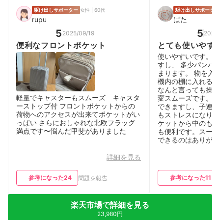
駆け出しサポーター
女性 | 60代
駆け出しサポーター
rupu
ばた
5
5
2025/09/19
2025
便利なフロントポケット
とても使いやす
使いやすいです。 
すし、 多少パンパ
まります。 物を入
機内の棚に入れるの
なんと言っても操作
軽量でキャスターもスムーズ キャスタ
変スムーズです。 
ーストップ付 フロントポケットからの
できますし、子連れ
荷物へのアクセスが出来てポケットがい
もストレスになりま
っぱい さらにおしゃれな北欧フラッグ
ケットから中のもの
満点です〜悩んだ甲斐がありました
も便利です。スーツ
できるのはありがた
詳細を見る
参考になった
24
参考になった
11
問題を報告
楽天市場で詳細を見る
23,980円