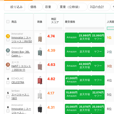
絞り込み
価格
容量
重量（公称値）
3辺の合計
検証
商品
画像
最安価格
人気
スコア
innovator
4.74
23,980円
23,980円
1
Amazon
1位
Innovator
｜
スー
楽天市場
ヤフー
ツケース
｜
INV50
innovator
4.39
2
Amazon
楽天市場
ヤフー
2位
Green Bay 36L
Cabin
｜
INV1811STP
エース
4.63
42,900円
3
Amazon
ヤフー
3位
HaNT
｜
ココント
楽天市場
｜
05514-11
4.82
41,000円
ECHOLAC
4
楽天市場
ヤフー
4位
Amazon
CELESTRA
lanbao
4.17
15,800円
22,074円
5
楽天市場
5位
スーツケース
｜
Amazon
ヤフー
1801
innovator
4.31
25,080円
25,078円
25,080円
6
6位
Innovator
｜
スー
Amazon
楽天市場
ヤフー
ツケース
｜