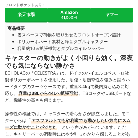
フロントポケットあり
Amazon
楽天市場
ヤフー
41,000円
商品概要
省スペースで荷物を取り出せるフロントオープン設計
ポリカーボネート素材と静音ダブルキャスター
容量約10％拡張機能とダブルコイルジッパー
キャスターの動きがよく小回りも効く。深夜
でも気にならない静かさ
ECHOLACの「CELESTRA」
は、ドイツのバイエルコベストロ社
製ポリカーボネートを使用した、耐傷・耐衝撃性を強みと謳うハ
ードタイプのスーツケースです。重量3.4kgで機内持ち込みに対
応し、
容量は38Lから44Lへ拡張可能
。TSロックやUSBポートな
ど、機能性の高さも伺えます。
操作性の検証では、キャスターの滑らかさが際立ちました。モニ
ターからは「
アスファルトでも砂利道でも動かしたい方向にスム
ーズに動かすことができた
」という声があがっています。ただ
し、キャリーバーの調整時にはやや引っかかりを感じることがあ