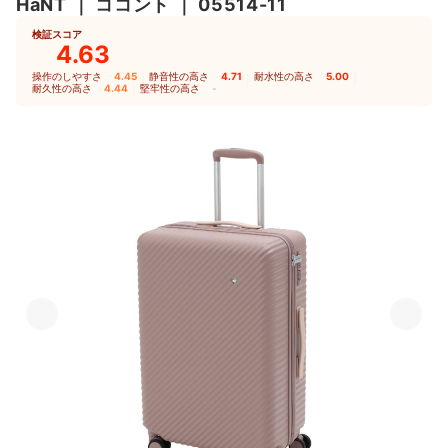
HaNT
｜
ココント
｜
05514-11
検証スコア
4.63
操作のしやすさ
4.45
｜
静音性の高さ
4.71
｜
耐水性の高さ
5.00
｜
耐久性の高さ
4.44
｜
堅牢性の高さ
-