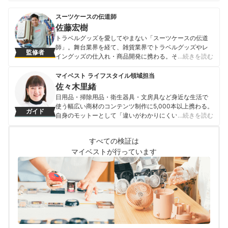
スーツケースの伝道師
佐藤宏樹
トラベルグッズを愛してやまない「スーツケースの伝道
師」。舞台業界を経て、雑貨業界でトラベルグッズやレ
監修者
イングッズの仕入れ・商品開発に携わる。その経験を活
…続きを読む
かし、現在は個人で「スーツケースの伝道師」を名乗り
活動。趣味で始めたスーツケースや旅行用品への愛を
マイベスト ライフスタイル領域担当
SNSで発信し、テレビや雑誌を通じて旅の楽しさを伝え
佐々木里緒
ている。業界を盛り上げるため、「旅道具大賞」「アン
日用品・掃除用品・衛生器具・文房具など身近な生活で
ブレラアワード」を主催。自宅には32台のスーツケース
使う幅広い商材のコンテンツ制作に5,000本以上携わる。
ガイド
を所有し、アンブレラマスターの資格を持つ。
自身のモットーとして「違いがわかりにくい商材だから
…続きを読む
佐藤宏樹のプロフィール
こそ、実際に検証しなければわからない情報を届けるこ
と」を心掛け、情報発信を行っている。
すべての検証は
佐々木里緒のプロフィール
マイベストが行っています