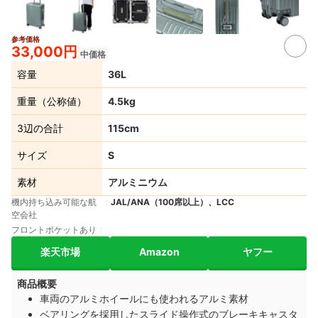
参考価格
33,000円
中価格
容量
36L
重量（公称値）
4.5kg
3辺の合計
115cm
サイズ
S
素材
アルミニウム
機内持ち込み可能な航
JAL/ANA（100席以上）、LCC
空会社
フロントポケットあり
楽天市場
Amazon
ヤフー
商品概要
車両のアルミホイールにも使われるアルミ素材
ベアリングを採用したスライド操作式のブレーキキャスタ