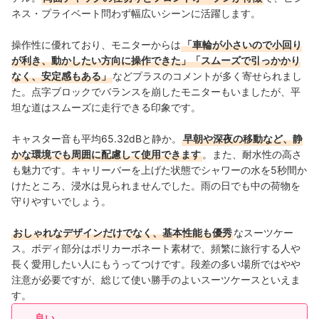
ネス・プライベート問わず幅広いシーンに活躍します。
操作性に優れており、モニターからは
「車輪が小さいので小回り
が利き、動かしたい方向に操作できた」「スムーズで引っかかり
なく、安定感もある」
などプラスのコメントが多く寄せられまし
た。点字ブロックでバランスを崩したモニターもいましたが、平
坦な道はスムーズに走行できる印象です。
キャスター音も平均65.32dBと静か。
早朝や深夜の移動など、静
かな環境でも周囲に配慮して使用できます
。また、耐水性の高さ
も魅力です。キャリーバーを上げた状態でシャワーの水を5秒間か
けたところ、浸水は見られませんでした。雨の日でも中の荷物を
守りやすいでしょう。
おしゃれなデザインだけでなく、基本性能も優秀
なスーツケー
ス。ボディ部分はポリカーボネート素材で、頻繁に旅行する人や
長く愛用したい人にもうってつけです。段差の多い場所ではやや
注意が必要ですが、総じて使い勝手のよいスーツケースといえま
す。
良い