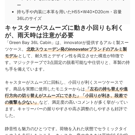
ー
持ち手や内装に本革を用いたH55×W40×D20cm・容量
36Lのサイズ
キャスターがスムーズに動き小回りも利く
が、雨天時は注意が必要
「Green Bay 36L Cabin」は、innovatorが提供するアルミ製スー
ツケース。
北欧スウェーデン発のinnovatorブランドのアルミ製
モデル
として、耐久性とデザイン性を両立させた構造が特徴で
す。マジックテープで3点固定の脱着可能な中仕切りと、革製の持
ち手を備えています。
キャスターがスムーズに回転し、小回りが利くスーツケースで
す。商品を実際に使用したモニターからは
「左右の持ち替えや進
行方向の切り替えがスムーズにできた」「小回りが利き、段差で
の衝撃も少ない」
など、満足度の高いコメントが多く挙がってい
ます。キャリーバーの握りやすさや高さ調整のしやすさも好評で
した。
静音性も魅力のひとつです。荷物を入れた状態でセラミックタイ