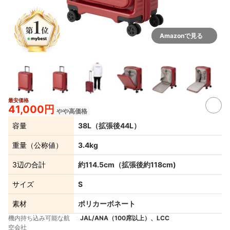
Amazonで見る
最安価格
5+
41,000円
やや高価格
容量
38L（拡張後44L）
重量（公称値）
3.4kg
3辺の合計
約114.5cm（拡張後約118cm)
サイズ
S
素材
ポリカーボネート
機内持ち込み可能な航
JAL/ANA（100席以上）、LCC
空会社