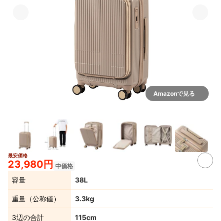
Amazonで見る
最安価格
3+
23,980円
中価格
容量
38L
重量（公称値）
3.3kg
3辺の合計
115cm