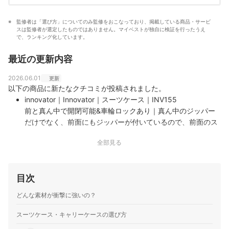
監修者は「選び方」についてのみ監修をおこなっており、掲載している商品・サービ
スは監修者が選定したものではありません。マイベストが独自に検証を行ったうえ
で、ランキング化しています。
最近の更新内容
2026.06.01
更新
以下の商品に新たなクチコミが投稿されました。
innovator｜Innovator｜スーツケース｜INV155
前と真ん中で開閉可能&車輪ロックあり｜真ん中のジッパー
だけでなく、前面にもジッパーが付いているので、前面のス
ペースに入れた物はスーツケースを横にしなくても簡単に取
全部見る
り出せます。車輪ロックも付いているので、電車移動にも便
利。故障などのトラブルなく使えています。
目次
どんな素材が衝撃に強いの？
スーツケース・キャリーケースの選び方