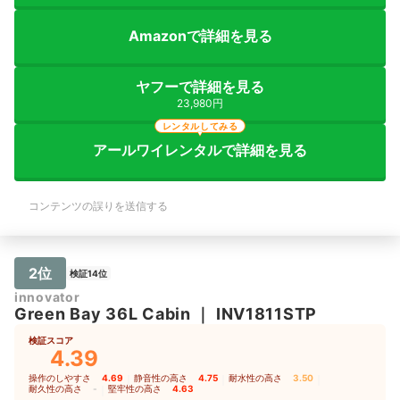
Amazonで詳細を見る
ヤフーで詳細を見る
23,980円
レンタルしてみる
アールワイレンタルで詳細を見る
コンテンツの誤りを送信する
2位
検証14位
innovator
Green Bay 36L Cabin
｜
INV1811STP
検証スコア
4.39
操作のしやすさ
4.69
｜
静音性の高さ
4.75
｜
耐水性の高さ
3.50
｜
耐久性の高さ
-
｜
堅牢性の高さ
4.63