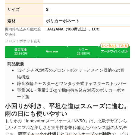
サイズ
S
素材
ポリカーボネート
機内持ち込み可能な航
JAL/ANA（100席以上）、LCC
空会社
フロントポケットあり
レンタルしてみる
楽天市場
ヤフー
Amazon
アールワイレンタル
23,980円
23,980円
商品概要
13インチPC対応のフロントポケットとメイン収納への直
結構造
静音双輪キャスターとワンタッチ式キャスターストッパー
容量38L・重量3.3kgで機内持ち込み対応のポリカーボネ
ート製
小回りが利き、平坦な道はスムーズに進む。
雨の日にも使いやすい
トリオの「Innovator スーツケース INV50」は、北欧デザインら
しいミニマルな美しさと実用性を兼ね備えたバランス型の人気モ
デル。
両面チャックの仕切りとフロントオープンが特徴
で、ビジ