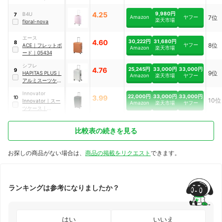
INV155
4.25
9,980円
B4U
7
Amazon
ヤフー
7位
楽天市場
floral-nova
エース
4.60
30,222円
31,680円
8
ヤフー
8位
ACE
｜
フレットボ
Amazon
楽天市場
ード
｜
05434
シフレ
4.76
25,245円
33,000円
33,000円
9
9位
HAPITAS PLUS
｜
Amazon
楽天市場
ヤフー
アルミスーツケー
ス
｜
HPL1158-S
Innovator
22,000円
33,000円
33,000円
3.99
10
10位
Innovator
｜
スー
Amazon
楽天市場
ヤフー
ツケース
｜
INV750DOR-
MKH
比較表の続きを見る
お探しの商品がない場合は、
商品の掲載をリクエスト
できます。
ランキングは参考になりましたか？
はい
いいえ