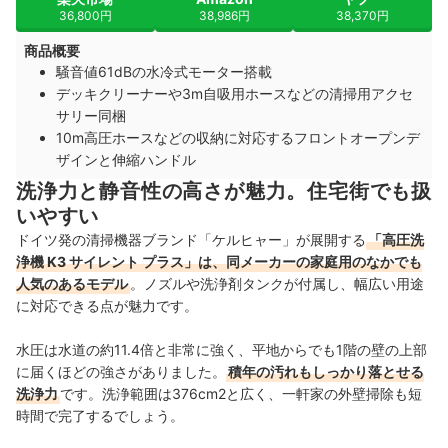
36,800円
38,986円
38,370円
商品概要
騒音値61dBの水冷式モーター搭載
デッキクリーナーや3m自吸用ホースなどの清掃用アクセ
サリー同梱
10m高圧ホースなどの収納に対応するフロントオープンデ
ザインと伸縮ハンドル
洗浄力と静音性の高さが魅力。住宅街でも扱
いやすい
ドイツ発の清掃機器ブランド「ケルヒャー」が展開する
「高圧洗
浄機 K3 サイレント プラス」は、同メーカーの家庭用のなかでも
人気のあるモデル
。ノズルや洗浄剤タンクが付属し、幅広い用途
に対応できる点が魅力です。
水圧は水道の約11.4倍と非常に強く、平地からでも1階の壁の上部
に届くほどの強さがありました。
積年の汚れもしっかり落とせる
洗浄力
です。洗浄範囲は376cm2と広く、一軒家の外壁掃除も短
時間で完了するでしょう。