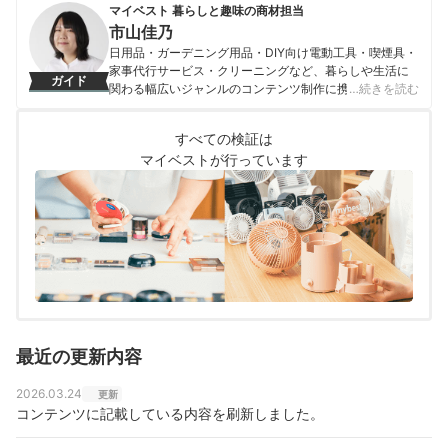
マイベスト 暮らしと趣味の商材担当
市山佳乃
日用品・ガーデニング用品・DIY向け電動工具・喫煙具・
家事代行サービス・クリーニングなど、暮らしや生活に
ガイド
関わる幅広いジャンルのコンテンツ制作に携わる。「一
…続きを読む
人ひとりが選んでよかったと感じる選択肢を提供するこ
と」をモットーに、コンテンツ制作を行なっている。
すべての検証は
市山佳乃のプロフィール
マイベストが行っています
最近の更新内容
2026.03.24
更新
コンテンツに記載している内容を刷新しました。