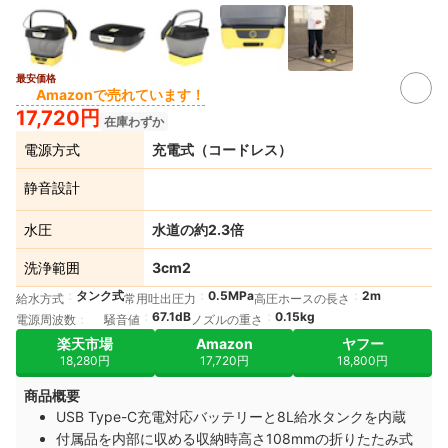
最安価格
Amazonで売れています！
17,720円
在庫わずか
電源方式
充電式（コードレス）
静音設計
水圧
水道の約2.3倍
洗浄範囲
3cm2
タンク式
0.5MPa
2m
給水方式
常用吐出圧力
高圧ホースの長さ
67.1dB
0.15kg
電源周波数
騒音値
ノズルの重さ
楽天市場
Amazon
ヤフー
18,280円
17,720円
18,800円
商品概要
USB Type-C充電対応バッテリーと8L給水タンクを内蔵
付属品を内部に収める収納時高さ108mmの折りたたみ式