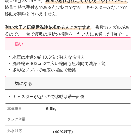
騒音値は78.2dBで、
昼間であれば住宅街でも使いやすいレベル
。
軽量で持ち手付きである点は魅力ですが、キャスターがないので
移動が簡単とはいえません。
強い水圧と広範囲洗浄を求める人におすすめ
。複数のノズルがあ
るので、一台で複数の場所の掃除をしたい人にも適した1台です。
良い
水圧は水道の約10.8倍で強力な洗浄力
洗浄範囲463cm2で広い範囲も短時間で洗浄可能
多彩なノズルで幅広い場面で活躍
気になる
キャスターがないので移動は若干面倒
本体重量
6.8kg
タンク容量
温水対応
（40℃以下）