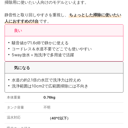
掃除用に使いたい人向けのモデルといえます。
静音性と取り回しやすさを重視し、
ちょっとした掃除に使いたい
人におすすめの1台
です。
良い
騒音値が71.6dBで静かに使える
コードレス＆水道不要でどこでも使いやすい
5way放水＋泡洗浄で多用途で活躍
気になる
水道の約2.1倍の水圧で洗浄力は控えめ
洗浄範囲は10cm2で広範囲掃除には不向き
本体重量
0.76kg
タンク容量
不明
温水対応
（40℃以下）