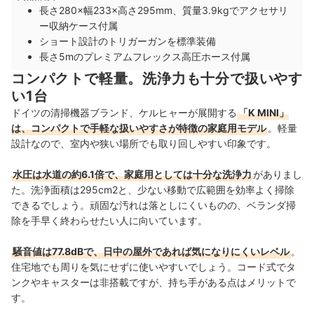
長さ280×幅233×高さ295mm、質量3.9kgでアクセサリ
ー収納ケース付属
ショート設計のトリガーガンを標準装備
長さ5mのプレミアムフレックス高圧ホース付属
コンパクトで軽量。洗浄力も十分で扱いやす
い1台
ドイツの清掃機器ブランド、ケルヒャーが展開する
「K MINI」
は、コンパクトで手軽な扱いやすさが特徴の家庭用モデル
。軽量
設計なので、室内や狭い場所でも取り回しやすい印象です。
水圧は水道の約6.1倍で、家庭用としては十分な洗浄力
がありまし
た。洗浄面積は295cm2と、少ない移動で広範囲を効率よく掃除
できるでしょう。頑固な汚れは落としにくいものの、ベランダ掃
除を手早く終わらせたい人に向いています。
騒音値は77.8dBで、日中の屋外であれば気になりにくいレベル
。
住宅地でも周りを気にせずに使いやすいでしょう。コード式でタ
ンクやキャスターは非搭載ですが、持ち手がある点はメリットで
す。