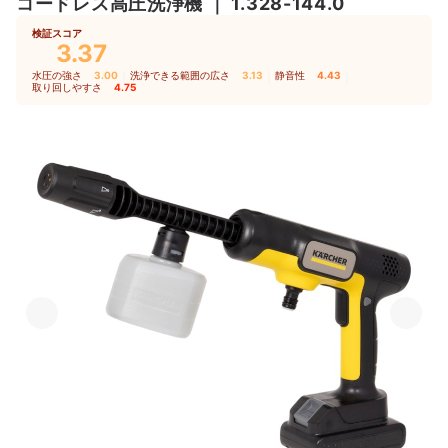
コードレス高圧洗浄機
｜
1.328-144.0
検証スコア
3.37
水圧の強さ
3.00
｜
洗浄できる範囲の広さ
3.13
｜
静音性
4.43
｜
取り回しやすさ
4.75