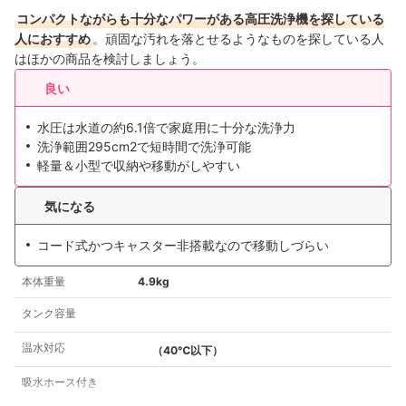
コンパクトながらも十分なパワーがある高圧洗浄機を探している
人におすすめ
。頑固な汚れを落とせるようなものを探している人
はほかの商品を検討しましょう。
良い
水圧は水道の約6.1倍で家庭用に十分な洗浄力
洗浄範囲295cm2で短時間で洗浄可能
軽量＆小型で収納や移動がしやすい
気になる
コード式かつキャスター非搭載なので移動しづらい
本体重量
4.9kg
タンク容量
温水対応
（40℃以下）
吸水ホース付き