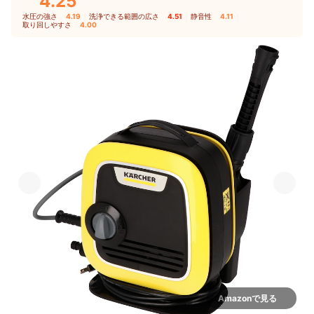
4.25
水圧の強さ
4.19
｜
洗浄できる範囲の広さ
4.51
｜
静音性
4.11
｜
取り回しやすさ
4.00
Amazonで見る