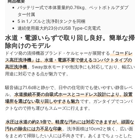
商品概要
バッテリー式で本体重量約0.76kg、ペットボトルアダプ
ター付属
5 in 1ノズルと洗浄剤タンクを同梱
連続使用最大約23分のUSB Type-C充電式
水道・電源いらずで取り回し良好。簡単な掃
除向けのモデル
ドイツ発の清掃機器ブランド・ケルヒャーが展開する
「コードレ
ス高圧洗浄機」は、水道・電源不要で使えるコンパクトタイプの
高圧洗浄機
。5way放水モードや泡洗浄にも対応しており、幅広い
用途に対応できる点が魅力です。
騒音値は71.6dBと静かで、日中の住宅街でも使いやすい静音レベ
ル。
水道接続不要の自吸式ホースとコードレス設計により、設置
場所を選ばない取り回しやすさも魅力
です。ガンタイプでコンパ
クトなので持ち運びもスムーズに行えます。
水圧は水道の約2.1倍で、軽度な汚れには対応できますが、頑固な
汚れの除去には力不足な印象
。洗浄面積は10cm2と狭く、広い面
をまとめて掃除したい人には不向きです。あくまでちょっとした