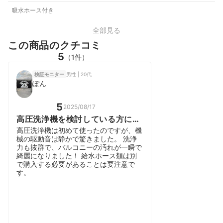
吸水ホース付き
全部見る
この商品のクチコミ
5
（1件）
男性 | 20代
検証モニター
ぽん
5
2025/08/17
高圧洗浄機を検討している方にお
すすめ
高圧洗浄機は初めて使ったのですが、機
械の駆動音は静かで驚きました。 洗浄
力も抜群で、バルコニーの汚れが一瞬で
綺麗になりました！ 給水ホース類は別
で購入する必要があることは要注意で
す。