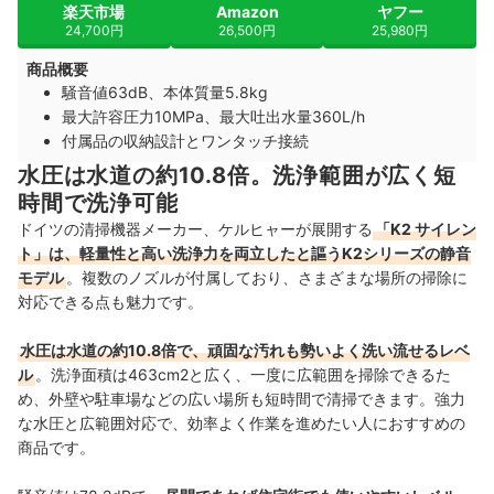
楽天市場
Amazon
ヤフー
24,700円
26,500円
25,980円
商品概要
騒音値63dB、本体質量5.8kg
最大許容圧力10MPa、最大吐出水量360L/h
付属品の収納設計とワンタッチ接続
水圧は水道の約10.8倍。洗浄範囲が広く短
時間で洗浄可能
ドイツの清掃機器メーカー、ケルヒャーが展開する
「K2 サイレン
ト」は、軽量性と高い洗浄力を両立したと謳うK2シリーズの静音
モデル
。複数のノズルが付属しており、さまざまな場所の掃除に
対応できる点も魅力です。
水圧は水道の約10.8倍で、頑固な汚れも勢いよく洗い流せるレベ
ル
。洗浄面積は463cm2と広く、一度に広範囲を掃除できるた
め、外壁や駐車場などの広い場所も短時間で清掃できます。強力
な水圧と広範囲対応で、効率よく作業を進めたい人におすすめの
商品です。