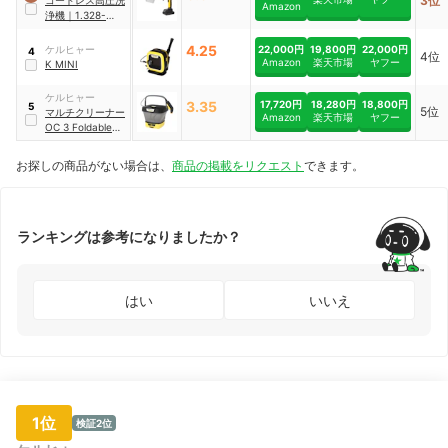
3位
コードレス高圧洗
Amazon
浄機
｜
1.328-
144.0
4.25
22,000円
19,800円
22,000円
ケルヒャー
4
4位
Amazon
楽天市場
ヤフー
K MINI
ケルヒャー
17,720円
18,280円
18,800円
3.35
5
5位
マルチクリーナー
Amazon
楽天市場
ヤフー
OC 3 Foldable
｜
15993020
お探しの商品がない場合は、
商品の掲載をリクエスト
できます。
ランキングは参考になりましたか？
はい
いいえ
1位
検証2位