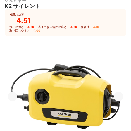
ケルヒャー
K2 サイレント
検証スコア
4.51
水圧の強さ
4.79
｜
洗浄できる範囲の広さ
4.79
｜
静音性
4.10
｜
取り回しやすさ
4.00