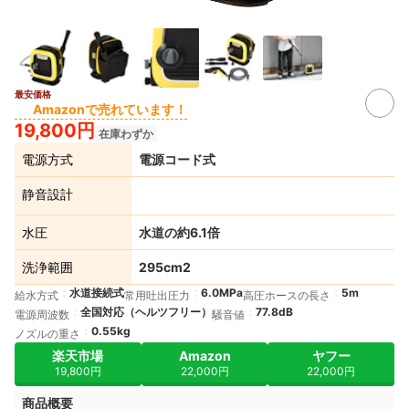
最安価格
Amazonで売れています！
19,800円
在庫わずか
電源方式
電源コード式
静音設計
水圧
水道の約6.1倍
洗浄範囲
295cm2
水道接続式
6.0MPa
5m
給水方式
常用吐出圧力
高圧ホースの長さ
全国対応（ヘルツフリー）
77.8dB
電源周波数
騒音値
0.55kg
ノズルの重さ
楽天市場
Amazon
ヤフー
19,800円
22,000円
22,000円
商品概要