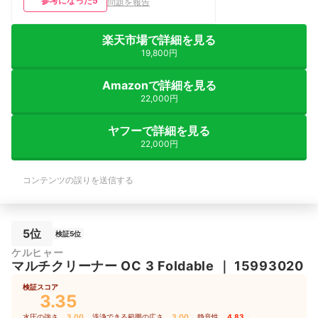
参考になった
5
問題を報告
楽天市場で詳細を見る
19,800円
Amazonで詳細を見る
22,000円
ヤフーで詳細を見る
22,000円
コンテンツの誤りを送信する
5位
検証5位
ケルヒャー
マルチクリーナー OC 3 Foldable
｜
15993020
検証スコア
3.35
水圧の強さ
3.00
｜
洗浄できる範囲の広さ
3.00
｜
静音性
4.83
｜