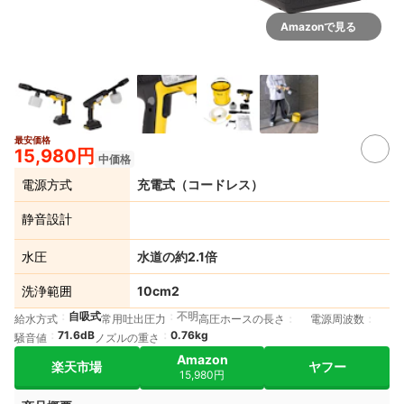
Amazonで見る
最安価格
15,980円
中価格
電源方式
充電式（コードレス）
静音設計
水圧
水道の約2.1倍
洗浄範囲
10cm2
自吸式
不明
給水方式
常用吐出圧力
高圧ホースの長さ
電源周波数
71.6dB
0.76kg
騒音値
ノズルの重さ
Amazon
楽天市場
ヤフー
15,980円