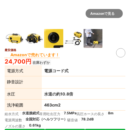
Amazonで見る
最安価格
Amazonで売れています！
24,700円
在庫わずか
電源方式
電源コード式
静音設計
水圧
水道の約10.8倍
洗浄範囲
463cm2
水道接続式
7.5MPa
8m
給水方式
常用吐出圧力
高圧ホースの長さ
全国対応（ヘルツフリー）
78.2dB
電源周波数
騒音値
0.61kg
ノズルの重さ