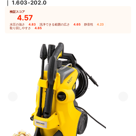
｜
1.603-202.0
検証スコア
4.57
水圧の強さ
4.83
｜
洗浄できる範囲の広さ
4.65
｜
静音性
4.23
｜
取り回しやすさ
4.65