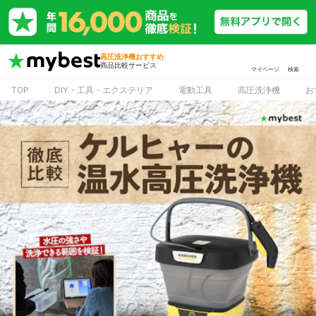
高圧洗浄機おすすめ
商品比較サービス
マイページ
検索
TOP
DIY・工具・エクステリア
電動工具
高圧洗浄機
お