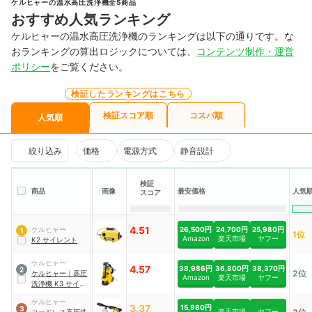
ケルヒャーの温水高圧洗浄機全5商品
おすすめ人気ランキング
ケルヒャーの温水高圧洗浄機のランキングは以下の通りです。な
おランキングの算出ロジックについては、
コンテンツ制作・運営
ポリシー
をご覧ください。
検証したランキングはこちら
検証スコア順
コスパ順
人気順
絞り込み
価格
電源方式
静音設計
検証
商品
画像
最安価格
人気
スコア
4.51
26,500円
24,700円
25,980円
ケルヒャー
1
1位
Amazon
楽天市場
ヤフー
K2 サイレント
ケルヒャー
4.57
38,986円
36,800円
38,370円
2
2位
ケルヒャー
｜
高圧
Amazon
楽天市場
ヤフー
洗浄機 K3 サイレ
ント プラス
｜
ケルヒャー
1.603-202.0
3.37
15,980円
3
楽天市場
ヤフー