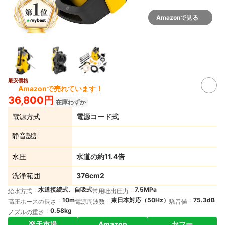
Amazonで見る
最安価格
Amazonで売れています！
36,800円
在庫わずか
電源方式
電源コード式
静音設計
水圧
水道の約11.4倍
洗浄範囲
376cm2
水道接続式、自吸式
7.5MPa
給水方式
常用吐出圧力
10m
東日本対応（50Hz）
75.3dB
高圧ホースの長さ
電源周波数
騒音値
0.58kg
ノズルの重さ
楽天市場
Amazon
ヤフー