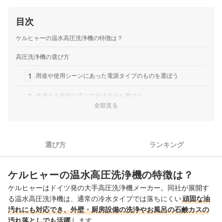
目次
ケルヒャーの温水高圧洗浄機の特徴は？
高圧洗浄機の選び方
1
用途や使用シーンにあった電源タイプのものを選ぼう
2
洗浄する場所に応じて給水方法を選ぼう
全部見る
3
常用吐出圧力をチェックしよう
多用途に使いたいなら、バリアブルノズルやターボノズル搭載
4
選び方
ランキング
モデルを選ぼう
5
静かな環境で使いたいなら、静音モデルを要チェック
ケルヒャーの温水高圧洗浄機の特徴は？
後片づけをラクにしたい人は、巻き取りリールや本体内収納方
6
ケルヒャーはドイツ発の大手高圧洗浄機メーカー。同社が展開す
式を選択しよう
る温水高圧洗浄機は、通常の冷水タイプでは落ちにくい
頑固な油
汚れにも対応でき、外壁・厨房設備の洗浄やお風呂の石鹸カスの
ケルヒャーの温水高圧洗浄機全5商品おすすめ人気ランキング
汚れ落としでも活躍
します。