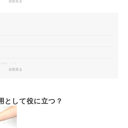
全部見る
比較しよう
全部見る
端子を確認
よう
用として役に立つ？