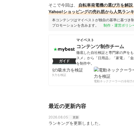
そこで今回は、
自転車発電機の選び方を解説
Yahoo!ショッピングの売れ筋から人気ラン
本コンテンツはマイベストが独自の基準に基づき
プロモーションを含みます。
制作・運営ポリシ
マイベスト
コンテンツ制作チーム
徹底した自社検証と専門家の声をもと
スメ」から「日用品」「家電」「金
ガイド
を制作中。
コンテンツ制作チームのプロフ
柔軟剤の吸水力を検証
電動ネッククーラーの冷却力を
最近の更新内容
2026.08.05
更新
ランキングを更新しました。