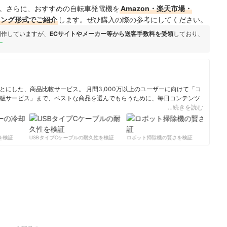
。さらに、おすすめの自転車発電機を
Amazon・楽天市場・
キング形式でご紹介
します。ぜひ購入の際の参考にしてください。
制作していますが、
ECサイトやメーカー等から送客手数料を受領
しており、
ー
にした、商品比較サービス。 月間3,000万以上のユーザーに向けて「コ
融サービス」まで、ベストな商品を選んでもらうために、毎日コンテンツ
…続きを読む
ィール
検証
USBタイプCケーブルの耐久性を検証
ロボット掃除機の賢さを検証
サ