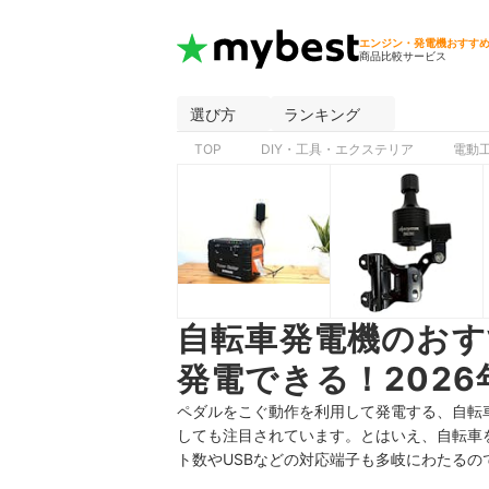
エンジン・発電機おすす
商品比較サービス
選び方
ランキング
TOP
DIY・工具・エクステリア
電動
自転車発電機のおす
発電できる！2026
ペダルをこぐ動作を利用して発電する、自転
しても注目されています。とはいえ、自転車
ト数やUSBなどの対応端子も多岐にわたる