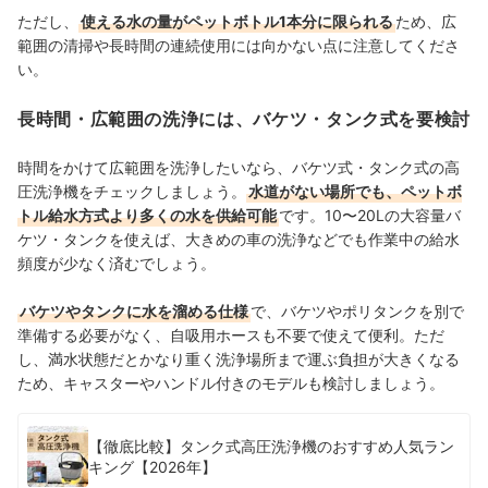
ただし、
使える水の量がペットボトル1本分に限られる
ため、広
範囲の清掃や長時間の連続使用には向かない点に注意してくださ
い。
長時間・広範囲の洗浄には、バケツ・タンク式を要検討
時間をかけて広範囲を洗浄したいなら、バケツ式・タンク式の高
圧洗浄機をチェックしましょう。
水道がない場所でも、ペットボ
トル給水方式より多くの水を供給可能
です。10〜20Lの大容量バ
ケツ・タンクを使えば、大きめの車の洗浄などでも作業中の給水
頻度が少なく済むでしょう。
バケツやタンクに水を溜める仕様
で、バケツやポリタンクを別で
準備する必要がなく、自吸用ホースも不要で使えて便利。ただ
し、満水状態だとかなり重く洗浄場所まで運ぶ負担が大きくなる
ため、キャスターやハンドル付きのモデルも検討しましょう。
【徹底比較】タンク式高圧洗浄機のおすすめ人気ラン
キング【2026年】