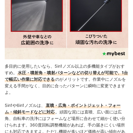
多目的に使用したいなら、5in1ノズル以上の多機能タイプがおす
すめ。
水圧・噴射角・噴射パターンなどの切り替えが可能で、1台
で幅広い作業に対応できる
のがメリットです。作業中にノズルを
変える手間がなく、目的に合ったパターンに瞬時に変更できます
よ。
5in1や6in1ノズルは、
直噴・広角・ポイントジェット・フォー
ム・傾斜モードなどに対応
。頑固な泥には直噴、広い面には広
角、自転車の洗浄にはフォームなど場所に合わせて細かく使い分
けられます。360度回転調整機能があれば、手の届きにくい場所
にも対応できますよ。ただし機能が多いほど価格が高い傾向があ