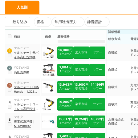
人気順
絞り込み
価格
常用吐出圧力
静音設計
詳細情報
商品
画像
最安価格
給水方式
電源
ケルヒャー
14,980円
充電
1
楽天市場
ヤフー
ケルヒャー
｜
モバ
自吸式
Amazon
ドレ
イル高圧洗浄機
7,884円
YOEYANG
充電
2
楽天市場
ヤフー
自吸式
Amazon
ドレ
高圧洗浄機
ケルヒャー
13,943円
13,980円
14,199円
充電
3
ケルヒャー
｜
OC5
自吸式
Amazon
楽天市場
ヤフー
ドレ
Handy
｜
1.328-
142.0
ケルヒャー
14,980円
充電
4
楽天市場
ヤフー
ケルヒャー
｜
コー
自吸式
Amazon
ドレ
ドレス高圧洗浄機
OC Handy
マキタ
Compact CB
19,817円
19,250円
18,722円
水道接続式、
充電
5
充電式洗浄機
｜
Amazon
楽天市場
ヤフー
自吸式
ドレ
MHW180DZ
7,409円
YOEYANG
充電
6