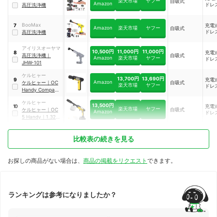
楽天市場
ヤフー
自吸式
Amazon
ドレ
高圧洗浄機
BooMax
充電
7
Amazon
楽天市場
ヤフー
自吸式
ドレ
高圧洗浄機
アイリスオーヤマ
10,500円
11,000円
11,000円
充電
8
高圧洗浄機
｜
自吸式
Amazon
楽天市場
ヤフー
ドレ
JHW-101
ケルヒャー
13,700円
13,690円
充電
9
Amazon
ケルヒャー
｜
OC
自吸式
楽天市場
ヤフー
ドレ
Handy Compact
｜
1.328-123.0
ケルヒャー
13,500円
充電
10
楽天市場
ヤフー
ケルヒャー
｜
OC
自吸式
Amazon
ドレ
5 Handy
｜
1.328-
143.0
比較表の続きを見る
お探しの商品がない場合は、
商品の掲載をリクエスト
できます。
ランキングは参考になりましたか？