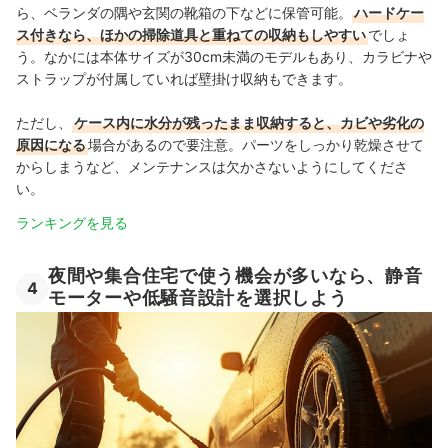
ら、ベランダの隅や玄関の靴箱の下などに保管可能。
ハードケー
ス付きなら、ほかの掃除道具と重ねての収納もしやすい
でしょ
う。なかには本体サイズが30cm未満のモデルもあり、カラビナや
ストラップが付属していれば壁掛け収納もできます。
ただし、
ケース内に水分が残ったまま収納すると、カビや劣化の
原因になる
場合があるので要注意。パーツをしっかり乾燥させて
からしまうなど、メンテナンスは欠かさないようにしてくださ
い。
ランキングを見る
夜間や集合住宅で使う機会が多いなら、静音
4
モーターや低騒音設計を選択しよう