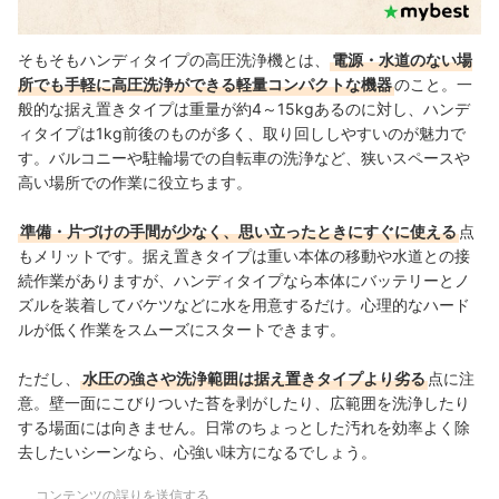
そもそもハンディタイプの高圧洗浄機とは、
電源・水道のない場
所でも手軽に高圧洗浄ができる軽量コンパクトな機器
のこと。一
般的な据え置きタイプは重量が約4～15kgあるのに対し、ハンデ
ィタイプは1kg前後のものが多く、取り回ししやすいのが魅力で
す。バルコニーや駐輪場での自転車の洗浄など、狭いスペースや
高い場所での作業に役立ちます。
準備・片づけの手間が少なく、思い立ったときにすぐに使える
点
もメリットです。据え置きタイプは重い本体の移動や水道との接
続作業がありますが、ハンディタイプなら本体にバッテリーとノ
ズルを装着してバケツなどに水を用意するだけ。心理的なハード
ルが低く作業をスムーズにスタートできます。
ただし、
水圧の強さや洗浄範囲は据え置きタイプより劣る
点に注
意。壁一面にこびりついた苔を剥がしたり、広範囲を洗浄したり
する場面には向きません。日常のちょっとした汚れを効率よく除
去したいシーンなら、心強い味方になるでしょう。
コンテンツの誤りを送信する