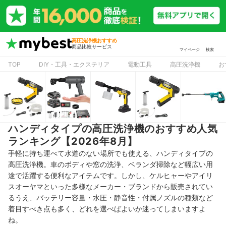
高圧洗浄機おすすめ
商品比較サービス
マイページ
検索
TOP
DIY・工具・エクステリア
電動工具
高圧洗浄機
お
ハンディタイプの高圧洗浄機のおすすめ人気
ランキング【2026年8月】
手軽に持ち運べて水道のない場所でも使える、ハンディタイプの
高圧洗浄機。車のボディや窓の洗浄、ベランダ掃除など幅広い用
途で活躍する便利なアイテムです。しかし、ケルヒャーやアイリ
スオーヤマといった多様なメーカー・ブランドから販売されてい
るうえ、バッテリー容量・水圧・静音性・付属ノズルの種類など
着目すべき点も多く、どれを選べばよいか迷ってしまいますよ
ね。