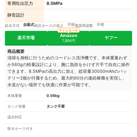
常用吐出圧力
8.5MPa
静音設計
自吸式
不明
不明
給水方式
高圧ホースの長さ
電源周波数
タイムセール
Amazon
楽天市場
ヤフー
7,884円
商品概要
清掃を身軽に行うためのコードレス洗浄機です。本体重量わず
か560gの軽量設計により、腕に負担をかけず片手で自在に操作
できます。8.5MPaの高出力に加え、総容量30000mAhのバッ
テリー2個が付属するため、最大約60分の連続稼働を実現し、
水道がない場所でも快適に作業が可能です。
本体重量
0.56kg
タンク容量
タンク不要
温水対応
吸水ホース付き