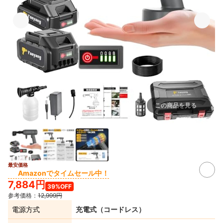
この商品を見る
出典：
amazon.co.jp
最安価格
Amazonでタイムセール中！
7,884円
39%OFF
参考価格：
12,999円
電源方式
充電式（コードレス）