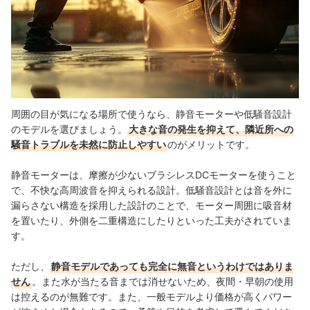
周囲の目が気になる場所で使うなら、静音モーターや低騒音設計
のモデルを選びましょう。
大きな音の発生を抑えて、隣近所への
騒音トラブルを未然に防止しやすい
のがメリットです。
静音モーターは、摩擦が少ないブラシレスDCモーターを使うこと
で、不快な高周波音を抑えられる設計。低騒音設計とは音を外に
漏らさない構造を採用した設計のことで、モーター周囲に吸音材
を置いたり、外側を二重構造にしたりといった工夫がされていま
す。
ただし、
静音モデルであっても完全に無音というわけではありま
せん
。また水が当たる音までは消せないため、夜間・早朝の使用
は控えるのが無難です。また、一般モデルより価格が高くパワー