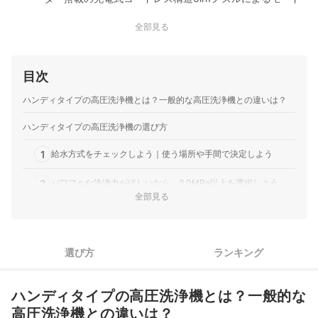
切替と自吸式給水
全部見る
BooMax｜BooMax｜コードレス高圧洗浄機
第5世代プランジャポンプと純銅ブラシレスモーター搭載
の、最大吐出圧力10MPaの仕様トリガーを保持せずに連続出
目次
水する自動機能と、3段階の水圧調節、6in1ノズル
20000mAhのバッテリーが付属し、18Vバッテリーにも対応
ハンディタイプの高圧洗浄機とは？一般的な高圧洗浄機との違いは？
する構造
SWTHM｜コードレス高圧洗浄機
ハンディタイプの高圧洗浄機の選び方
最大吐出圧力4MPaと300Wブラシレスモーター搭載の構造
1
自吸、水道直結、ペットボトル給水に対応する3WAY給水方
給水方式をチェックしよう｜使う場所や手間で決定しよう
式マキタ18Vバッテリーと互換性のあるコードレス仕様
2
パワフルな洗浄力がほしいなら、2.0MPa以上を選択しよう
LEZZYRUCK｜コードレス高圧洗浄機
全部見る
18Vバッテリーに対応する自吸式コードレス仕様直射や扇形
収納スペースが狭い住まいなら、折りたたみ機能付きやケース
3
など6種類の噴射モードを選択する多機能ノズル300Wブラ
付きモデルに注目しよう
シレスモーター搭載、最大水圧4MPa、吐出量8L/分
ヒロ・コーポレーション｜モバイル高圧洗浄機
夜間や集合住宅で使う機会が多いなら、静音モーターや低騒音
選び方
ランキング
4
設計を選択しよう
本体質量約780gで収納時の高さは約120mmの設計
4000mAhのバッテリーを搭載した自給式とペットボトル給
様々な場所で使いたいなら、5in1ノズル以上の多機能タイプを
5
ハンディタイプの高圧洗浄機とは？一般的な
水方式最大1.5MPaの3段階の水圧設定と5モード切替ノズル
選ぼう
他 8 商品
高圧洗浄機との違いは？