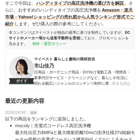
そこで今回は、
ハンディタイプの高圧洗浄機の選び方を解説
。さ
らに、おすすめのハンディタイプの高圧洗浄機を
Amazon・楽天
市場・Yahoo!ショッピングの売れ筋から人気ランキング形式でご
紹介
します。ぜひ購入の際の参考にしてください。
本コンテンツはマイベストが独自の基準に基づき制作していますが、
EC
サイトやメーカー等から送客手数料を受領
しており、プロモーションを
含みます。
制作・運営ポリシー
マイベスト 暮らしと趣味の商材担当
市山佳乃
日用品・ガーデニング用品・DIY向け電動工具・喫煙具・
家事代行サービス・クリーニングなど、暮らしや生活に
ガイド
関わる幅広いジャンルのコンテンツ制作に携わる。「一
…続きを読む
人ひとりが選んでよかったと感じる選択肢を提供するこ
と」をモットーに、コンテンツ制作を行なっている。
最近の更新内容
市山佳乃のプロフィール
2026.08.06
追加
以下の商品をランキングに追加しました。
mocoly｜充電式コードレス高圧洗浄機
最大吐出圧力8MPaと最大噴射距離10mの洗浄仕様21V純銅モ
ーター搭載の充電式コードレス構造6in1ノズルによるモード