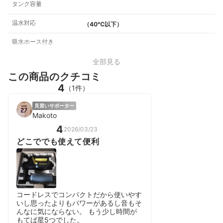
タンク容量
温水対応
（40℃以下）
吸水ホース付き
全部見る
この商品のクチコミ
4
（1件）
見習いサポーター
Makoto
4
2026/03/23
どこででも使えて便利
コードレスでコンパクトだから使いやす
いし思ったよりもパワーがあるし音もそ
んなに気にならない。 もう少し時間が
もてば星5つでした。