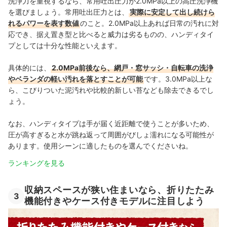
洗浄力を重視するなら、常用吐出圧力が2.0MPa以上の高圧洗浄機
を選びましょう。常用吐出圧力とは、
実際に安定して出し続けら
れるパワーを表す数値
のこと。2.0MPa以上あれば日常の汚れに対
応でき、据え置き型と比べると威力は劣るものの、ハンディタイ
プとしては十分な性能といえます。
具体的には、
2.0MPa前後なら、網戸・窓サッシ・自転車の洗浄
やベランダの軽い汚れを落とすことが可能
です。
3.0MPa以上な
ら、
こびりついた泥汚れや比較的新しい苔なども除去できるでし
ょう。
なお、ハンディタイプは手が届く近距離で使うことが多いため、
圧が高すぎると水が跳ね返って周囲がびしょ濡れになる可能性が
あります。使用シーンに適したものを選んでくださいね。
ランキングを見る
収納スペースが狭い住まいなら、折りたたみ
3
機能付きやケース付きモデルに注目しよう