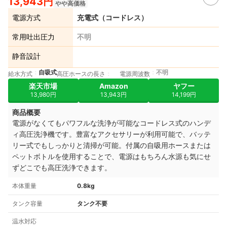
13,943円
やや高価格
電源方式
充電式（コードレス）
常用吐出圧力
不明
静音設計
自吸式
不明
給水方式
高圧ホースの長さ
電源周波数
楽天市場
Amazon
ヤフー
13,980円
13,943円
14,199円
商品概要
電源がなくてもパワフルな洗浄が可能なコードレス式のハンデ
ィ高圧洗浄機です。豊富なアクセサリーが利用可能で、バッテ
リー式でもしっかりと清掃が可能。付属の自吸用ホースまたは
ペットボトルを使用することで、電源はもちろん水源も気にせ
ずどこでも高圧洗浄できます。
本体重量
0.8kg
タンク容量
タンク不要
温水対応