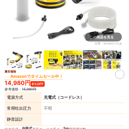
この商品を見る
出典：
amazon.co.jp
最安価格
2+
Amazonでタイムセール中！
14,980円
6%OFF
参考価格：
15,980円
電源方式
充電式（コードレス）
常用吐出圧力
不明
静音設計
自吸式
5m