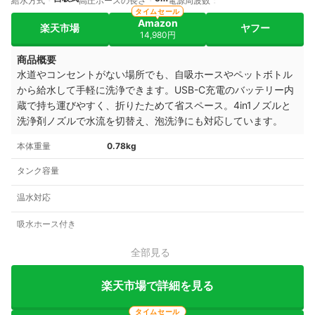
給水方式
高圧ホースの長さ
電源周波数
タイムセール
Amazon
楽天市場
ヤフー
14,980円
商品概要
水道やコンセントがない場所でも、自吸ホースやペットボトル
から給水して手軽に洗浄できます。USB-C充電のバッテリー内
蔵で持ち運びやすく、折りたためて省スペース。4in1ノズルと
洗浄剤ノズルで水流を切替え、泡洗浄にも対応しています。
本体重量
0.78kg
タンク容量
温水対応
吸水ホース付き
全部見る
楽天市場で詳細を見る
タイムセール