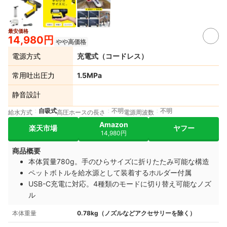
最安価格
14,980円
やや高価格
電源方式
充電式（コードレス）
常用吐出圧力
1.5MPa
静音設計
自吸式
不明
不明
給水方式
高圧ホースの長さ
電源周波数
Amazon
楽天市場
ヤフー
14,980円
商品概要
本体質量780g。手のひらサイズに折りたたみ可能な構造
ペットボトルを給水源として装着するホルダー付属
USB-C充電に対応。4種類のモードに切り替え可能なノズ
ル
本体重量
0.78kg（ノズルなどアクセサリーを除く）