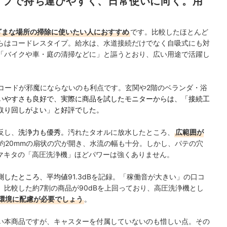
イプで持ち運びやすく、日常使いに向く。用
ざまな場所の掃除に使いたい人におすすめ
です。比較したほとんど
らはコードレスタイプ。給水は、水道接続だけでなく自吸式にも対
「バイクや車・庭の清掃などに」と謳うとおり、広い用途で活躍し
コードが邪魔にならない
のも利点です。玄関や2階のベランダ・浴
いやすさも良好で、実際に商品を試したモニターからは、「接続工
取り回しがよい」と好評でした。
反し、
洗浄力も優秀。
汚れたタオルに放水したところ、
広範囲が
約20mmの扇状の穴が開き、水流の幅も十分。しかし、パテの穴
たマキタの「高圧洗浄機」ほどパワーは強くありません。
測したところ、平均値
91.3dBを記録。「稼働音が大きい」の口コ
比較した約7割の商品が90dBを上回っており、高圧洗浄機とし
環境に配慮が必要でしょう
。
い本商品ですが、キャスターを付属していないのも惜しい点。その