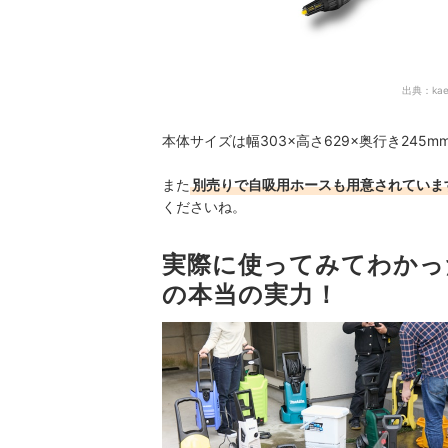
出典：
ka
本体サイズは幅303×高さ629×奥行き245m
また
別売りで自吸用ホースも用意されていま
くださいね。
実際に使ってみてわかっ
の本当の実力！