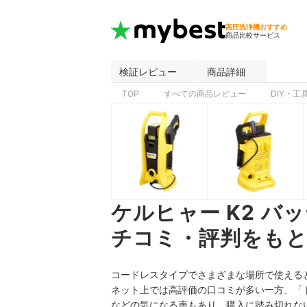
高圧洗浄機おすすめ
商品比較サービス
検証レビュー
商品詳細
TOP
すべての商品レビュー
DIY・
ケルヒャー K2 
チコミ・評判をもと
コードレスタイプでさまざまな場所で使えると
ネット上では高評価の口コミが多い一方、「
などの気になる声もあり、購入に踏み切れな