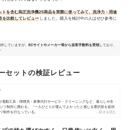
セットを含む高圧洗浄機25商品を実際に使ってみて、洗浄力・用途
性を比較してレビュー
しました。購入を検討中の人はぜひ参考に
制作していますが、
ECサイトやメーカー等から送客手数料を受領
しており、
ー
リーセットの検証レビュー
当
向け電動工具・喫煙具・家事代行サービス・クリーニングなど、暮らしや生
ンツ制作に携わる。「一人ひとりが選んでよかったと感じる選択肢を提供
ツ制作を行なっている。
…続きを読む