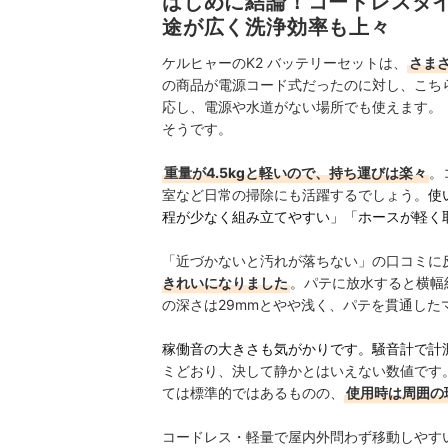
はじめに結論！コードレスタ
途が広く洗浄効率も上々
ケルヒャーのK2 バッテリーセットは、
さま
の商品が電源コード式だったのに対し、こち
応し、電源や水道がない場所でも使えます。
そうです。
重量が4.5kgと軽いので、持ち運びは楽々
。
室など日常の掃除にも活躍するでしょう。
使
程が少なく組み立てやすい」「ホースが軽く
「近づかないと汚れが落ちない」の口コミに
きれいになりました
。パテに放水すると横幅
の深さは29mmとやや浅く、パテを貫通し
稼働音の大きさも気がかりです。騒音計で計
ミどおり、決して静かとはいえない数値です。
ては標準的ではあるものの、
使用時は周囲の
コードレス・軽量で屋内外問わず移動しやす