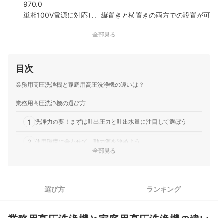
970.0
単相100V電源に対応し、縦置きと横置きの両方での設置が可
能真ちゅう製シリンダーヘッドやワイヤーメッシュ高圧ホー
全部見る
スを採用接続時間を短縮する接続規格と、トリガーの保持負
担を抑えるガンを装備
ケルヒャー｜高圧洗浄機｜HD 4/8 P
目次
100V電源対応の幅312mm、長さ351mmの筐体真ちゅう製シ
リンダーヘッドとワイヤーメッシュ高圧ホースEASY!Lock接
業務用高圧洗浄機と家庭用高圧洗浄機の違いは？
続システムおよびトリガーガンの搭載
ケルヒャー｜高圧洗浄機｜HD4/8C
業務用高圧洗浄機の選び方
常用吐出圧力8MPa、吐出水量400L/hの仕様トリガーガンの
1
EASY!Forceと接続システムのEASY!Lockを搭載幅360mm、
洗浄力の要！まずは吐出圧力と吐出水量に注目して選ぼう
奥行380mmの筐体と伸縮ハンドル
2
使用環境に合わせて、動力源を決めよう
全部見る
使いやすさに関わる構造の特徴もチェック。重視点に合わせて
3
選ぼう
4
より使いやすくなる機能にも注目
選び方
ランキング
業務用高圧洗浄機全144商品おすすめ人気ランキング