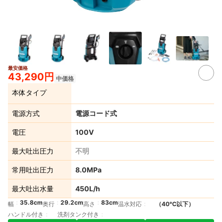
最安価格
43,290円
中価格
本体タイプ
電源方式
電源コード式
電圧
100V
最大吐出圧力
不明
常用吐出圧力
8.0MPa
最大吐出水量
450L/h
35.8cm
29.2cm
83cm
幅
奥行
高さ
温水対応
（40℃以下）
ハンドル付き
洗剤タンク付き