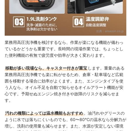
出典：
amazon.co.jp
業務用高圧洗浄機を検討するなら、作業が楽になる機能が備わっ
ているかどうかも重要です。長時間の現場作業では、ちょっとし
た便利機能の有無で疲労度や効率が大きく変わります。
移動が多い現場なら、キャスター付きが重宝
します。重量のある
業務用高圧洗浄機でも楽に転がせるため、倉庫・駐車場など広範
囲を移動する場合に効率がよくます。また、エンジンタイプを使
う人なら、オイル不足を自動で知らせるオイルアラート機能が安
心です。予期せぬエンジン焼き付きや故障のリスクを減らせま
す。
汚れの種類によっては温水機能もおすすめ
。油汚れやグリースの
ように水では落ちにくいものでも、60〜80℃の温水なら分解力が
増し、洗剤の使用量も減らせます。また、水源が安定しない環境