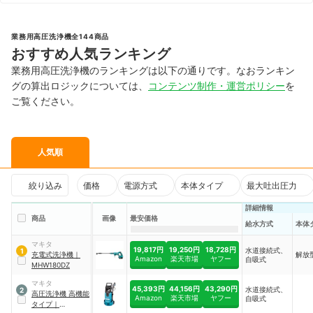
業務用高圧洗浄機全144商品
おすすめ人気ランキング
業務用高圧洗浄機のランキングは以下の通りです。なおランキン
グの算出ロジックについては、
コンテンツ制作・運営ポリシー
を
ご覧ください。
人気順
絞り込み
価格
電源方式
本体タイプ
最大吐出圧力
詳細情報
商品
画像
最安価格
給水方式
本体
マキタ
19,817円
19,250円
18,728円
水道接続式、
1
充電式洗浄機
｜
解放
Amazon
楽天市場
ヤフー
自吸式
MHW180DZ
マキタ
45,393円
44,156円
43,290円
水道接続式、
2
高圧洗浄機 高機能
Amazon
楽天市場
ヤフー
自吸式
タイプ
｜