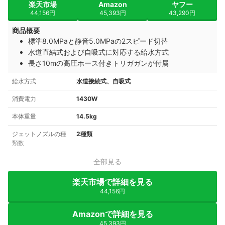
楽天市場
Amazon
ヤフー
44,156円
45,393円
43,290円
商品概要
標準8.0MPaと静音5.0MPaの2スピード切替
水道直結式および自吸式に対応する給水方式
長さ10mの高圧ホース付きトリガガンが付属
給水方式
水道接続式、自吸式
消費電力
1430W
本体重量
14.5kg
ジェットノズルの種
2種類
類数
全部見る
楽天市場で詳細を見る
44,156円
Amazonで詳細を見る
45,393円