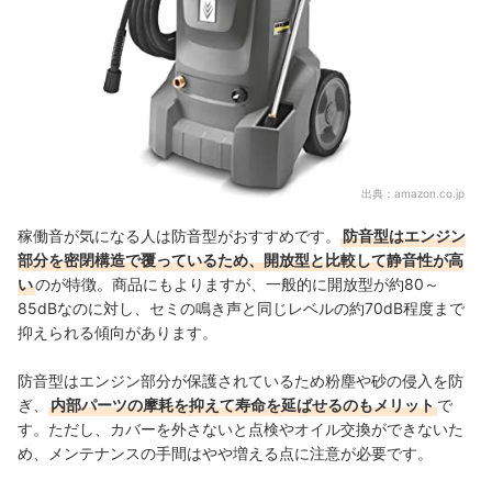
出典：
amazon.co.jp
稼働音が気になる人は防音型がおすすめです。
防音型はエンジン
部分を密閉構造で覆っているため、開放型と比較して静音性が高
い
のが特徴。商品にもよりますが、一般的に開放型が約80～
85dBなのに対し、セミの鳴き声と同じレベルの約70dB程度まで
抑えられる傾向があります。
防音型はエンジン部分が保護されているため粉塵や砂の侵入を防
ぎ、
内部パーツの摩耗を抑えて寿命を延ばせるのもメリット
で
す。ただし、カバーを外さないと点検やオイル交換ができないた
め、メンテナンスの手間はやや増える点に注意が必要です。