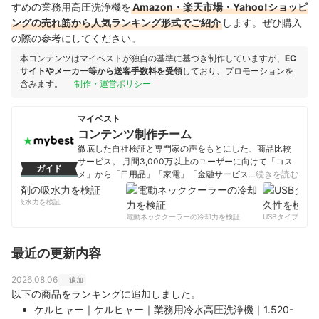
すめの業務用高圧洗浄機を
Amazon・楽天市場・Yahoo!ショッピ
ングの売れ筋から人気ランキング形式でご紹介
します。ぜひ購入
の際の参考にしてください。
本コンテンツはマイベストが独自の基準に基づき制作していますが、
EC
サイトやメーカー等から送客手数料を受領
しており、プロモーションを
含みます。
制作・運営ポリシー
マイベスト
コンテンツ制作チーム
徹底した自社検証と専門家の声をもとにした、商品比較
サービス。 月間3,000万以上のユーザーに向けて「コス
ガイド
メ」から「日用品」「家電」「金融サービス」まで、ベ
…続きを読む
ストな商品を選んでもらうために、毎日コンテンツを制
作中。
剤の吸水力を検証
コンテンツ制作チームのプロフィール
電動ネッククーラーの冷却力を検証
USBタイプCケー
最近の更新内容
2026.08.06
追加
以下の商品をランキングに追加しました。
ケルヒャー｜ケルヒャー｜業務用冷水高圧洗浄機｜1.520-