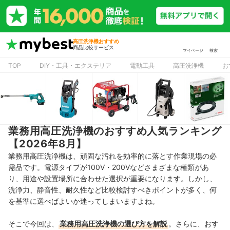
高圧洗浄機おすすめ
商品比較サービス
マイページ
検索
TOP
DIY・工具・エクステリア
電動工具
高圧洗浄機
お
業務用高圧洗浄機のおすすめ人気ランキング
【2026年8月】
業務用高圧洗浄機は、頑固な汚れを効率的に落とす作業現場の必
需品です。電源タイプが100V・
200Vなどさまざまな種類があ
り、用途や設置場所に合わせた選択が重要になります。しかし、
洗浄力、静音性、耐久性など比較検討すべきポイントが多く、何
を基準に選べばよいか迷ってしまいますよね。
そこで今回は、
業務用高圧洗浄機の選び方を解説
。さらに、おす