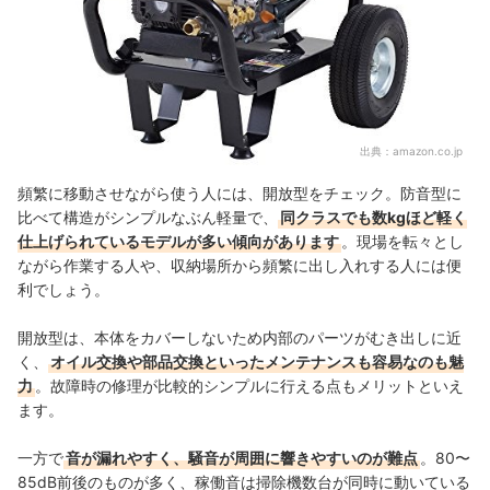
出典：
amazon.co.jp
頻繁に移動させながら使う人には、開放型をチェック。防音型に
比べて構造がシンプルなぶん軽量で、
同クラスでも数kgほど軽く
仕上げられているモデルが多い傾向があります
。現場を転々とし
ながら作業する人や、収納場所から頻繁に出し入れする人には便
利でしょう。
開放型は、本体をカバーしないため内部のパーツがむき出しに近
く、
オイル交換や部品交換といったメンテナンスも容易なのも魅
力
。故障時の修理が比較的シンプルに行える点もメリットといえ
ます。
一方で
音が漏れやすく、騒音が周囲に響きやすいのが難点
。80〜
85dB前後のものが多く、稼働音は掃除機数台が同時に動いている