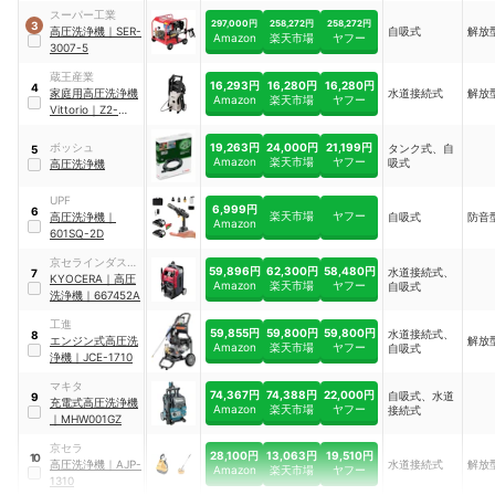
MHW0820
スーパー工業
297,000円
258,272円
258,272円
3
高圧洗浄機
｜
SER-
自吸式
解放
Amazon
楽天市場
ヤフー
3007-5
蔵王産業
16,293円
16,280円
16,280円
4
家庭用高圧洗浄機
水道接続式
解放
Amazon
楽天市場
ヤフー
Vittorio
｜
Z2-
655-10
19,263円
24,000円
21,199円
ボッシュ
タンク式、自
5
Amazon
楽天市場
ヤフー
吸式
高圧洗浄機
UPF
6,999円
6
楽天市場
ヤフー
高圧洗浄機
｜
自吸式
防音
Amazon
601SQ-2D
京セラインダスト
59,896円
62,300円
58,480円
水道接続式、
7
リアルツールズ
KYOCERA
｜
高圧
Amazon
楽天市場
ヤフー
自吸式
洗浄機
｜
667452A
工進
59,855円
59,800円
59,800円
水道接続式、
8
エンジン式高圧洗
解放
Amazon
楽天市場
ヤフー
自吸式
浄機
｜
JCE-1710
マキタ
74,367円
74,388円
22,000円
自吸式、水道
9
充電式高圧洗浄機
Amazon
楽天市場
ヤフー
接続式
｜
MHW001GZ
京セラ
28,100円
13,063円
19,510円
10
高圧洗浄機
｜
AJP-
水道接続式
解放
Amazon
楽天市場
ヤフー
1310