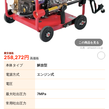
この商品を見る
出典：
amazon.co.jp
最安価格
258,272円
高価格
本体タイプ
解放型
電源方式
エンジン式
電圧
最大吐出圧力
7MPa
常用吐出圧力