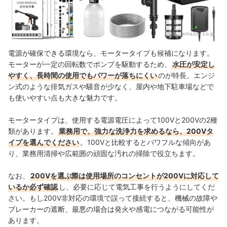
出典：
amazon.co.jp
電源が確保できる環境なら、モータータイプも候補になります。
モーターが一定の回転数でポンプを駆動するため、
水圧が安定し
やすく、長時間の使用でもパワーが落ちにくい
のが特長。エンジ
ン式のような排気ガスや騒音が少なく、屋内や地下駐車場などで
も使いやすい点も大きな魅力です。
モータータイプは、使用する電源電圧によって100Vと200Vの2種
類があります。
業務用で、強力な洗浄力を求めるなら、200Vタ
イプを選んでください
。100Vと比較するとパワフルな傾向があ
り、業務用清掃や広範囲の頑固な汚れの掃除で役立ちます。
なお、
200Vを選ぶ際は使用場所のコンセントが200Vに対応して
いるか必ず確認
し、必要に応じて電気工事を行うようにしてくだ
さい。もし200V非対応の環境で誤って接続すると、機械の故障や
ブレーカーの遮断、最悪の場合は発火や感電につながる可能性が
あります。