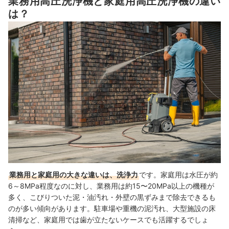
業務用高圧洗浄機と家庭用高圧洗浄機の違い
高圧洗浄機の使用時の注意点は？
は？
業務用高圧洗浄機を長く使い続ける方法は？最適なメンテナンス方法は
ある？
ブランドで選びたい人は以下のコンテンツもチェックしよう！
業務用高圧洗浄機の売れ筋ランキングもチェック！
業務用と家庭用の大きな違いは、洗浄力
です。家庭用は水圧が約
6～8MPa程度なのに対し、業務用は約15〜20MPa以上の機種が
多く、こびりついた泥・油汚れ・外壁の黒ずみまで除去できるも
のが多い傾向があります。駐車場や重機の泥汚れ、大型施設の床
清掃など、家庭用では歯が立たないケースでも活躍するでしょ