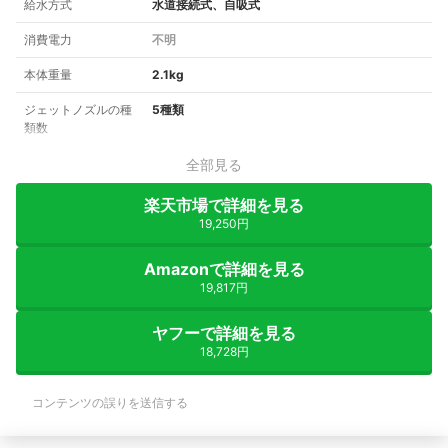
給水方式
水道接続式、自吸式
消費電力
不明
本体重量
2.1kg
ジェットノズルの種
5種類
類数
全部見る
楽天市場で詳細を見る
19,250円
Amazonで詳細を見る
19,817円
ヤフーで詳細を見る
18,728円
コンテンツの誤りを送信する