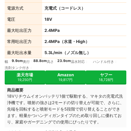
電源方式
充電式（コードレス）
電圧
18V
最大吐出圧力
2.4MPa
常用吐出圧力
2.4MPa（水道・High）
最大吐出水量
5.3L/min（ノズル無し）
9.9cm
88.8cm
23.9cm
幅
奥行
高さ
温水対応
ハンドル付き
洗剤タンク付き
楽天市場
Amazon
ヤフー
19,250円
19,817円
18,728円
商品概要
18Vリチウムイオンバッテリ1個で駆動する、マキタの充電式洗
浄機です。噴射の強さは2モードの切り替えが可能で、さらに、
先端を回転すると噴射モードを5段階で切り替えることができ
ます。
軽量かつハンディガンタイプのため取り回しに優れてお
り、
家庭やガーデニングでの使用にぴったりです。