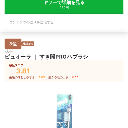
ヤフーで詳細を見る
259円
コンテンツの誤りを送信する
3位
検証3位
花王
ピュオーラ
｜
すき間PROハブラシ
検証スコア
3.81
歯垢の落としやすさ
3.65
｜
磨き心地のよさ
4.65