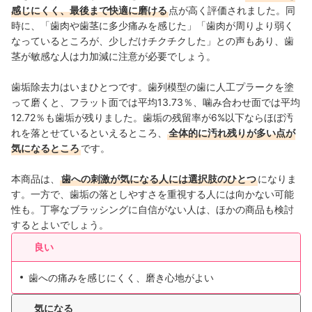
感じにくく、最後まで快適に磨ける
点が高く評価されました。同
時に、「歯肉や歯茎に多少痛みを感じた」「歯肉が周りより弱く
なっているところが、少しだけチクチクした」との声もあり、歯
茎が敏感な人は力加減に注意が必要でしょう。
歯垢除去力はいまひとつです。歯列模型の歯に人工プラークを塗
って磨くと、フラット面では平均13.73％、噛み合わせ面では平均
12.72％も歯垢が残りました。歯垢の残留率が6%以下ならほぼ汚
れを落とせているといえるところ、
全体的に汚れ残りが多い点が
気になるところ
です。
本商品は、
歯への刺激が気になる人には選択肢のひとつ
になりま
す。一方で、歯垢の落としやすさを重視する人には向かない可能
性も。丁寧なブラッシングに自信がない人は、ほかの商品も検討
するとよいでしょう。
良い
歯への痛みを感じにくく、磨き心地がよい
気になる