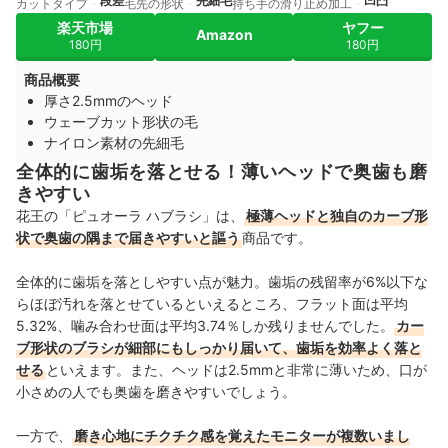
段差
先細毛
凹凸
カットタイプ
毛先の形状
持ち手の滑り止め加工
楽天市場
ヤフー
Amazon
180円
180円
商品概要
厚さ2.5mmのヘッド
ウェーブカット形状の毛
ナイロン素材の先細毛
全体的に歯垢を落とせる！薄いヘッドで奥歯も磨
きやすい
花王の「ピュオーラ ハブラシ」は、
極薄ヘッドと独自のカーブ形
状で奥歯の隅まで届きやすいと謳う
商品です。
全体的に歯垢を落としやすい点が魅力。歯垢の残留率が6%以下な
らほぼ汚れを落とせているといえるところ、フラット面は平均
5.32%、噛み合わせ面は平均3.74％しか残りませんでした。
カー
ブ形状のブラシが細部にもしっかり届いて、歯垢を効率よく落と
せる
といえます。また、ヘッドは2.5mmと非常に薄いため、口が
小さめの人でも奥歯を磨きやすいでしょう。
一方で、
磨き心地にチクチク感を覚えたモニターが複数いまし