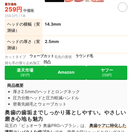
最安価格
4+
259円
中価格
259.0円 / 1本
ヘッドの横幅（実
14.3mm
測値）
ヘッドの厚さ（実
2.5mm
測値）
ウェーブカット
ラウンド毛
カットタイプ
毛先の形状
凹凸
持ち手の滑り止め加工
楽天市場
ヤフー
Amazon
281円
259円
商品概要
厚さ2.5mmのヘッドとロングネック
圧力分散ヘッドと圧力軽減ハンドル
密着先細毛とウェーブカット
奥歯の歯垢までしっかり落としやすい。やさしい
磨き心地も魅力
花王の「ピュオーラ 奥歯PROハブラシ」は、
奥歯ケアに特化した
薄型コンパクトな歯ブラシ
です。密着小回りヘッドとロングスリ