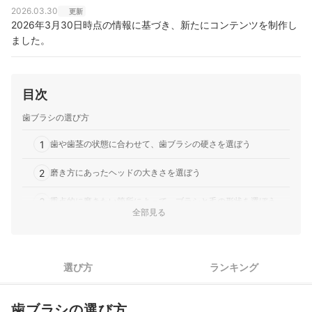
2026.03.30
更新
2026年3月30日時点の情報に基づき、新たにコンテンツを制作し
ました。
目次
歯ブラシの選び方
1
歯や歯茎の状態に合わせて、歯ブラシの硬さを選ぼう
2
磨き方にあったヘッドの大きさを選ぼう
3
重点的に磨きたい箇所によって、ブラシと毛の形状を選ぼう
全部見る
動かしやすい歯ブラシがほしいなら、持ち手の細さと滑り止め
4
加工に注目
選び方
ランキング
ピュオーラの歯ブラシ全3商品おすすめ人気ランキング
売れ筋の人気ピュオーラの歯ブラシ全3商品を徹底比較！
歯ブラシの選び方