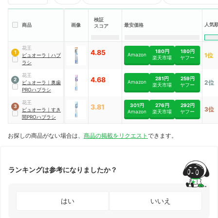
検証
人気
商品
画像
最安価格
スコア
花王
4.85
180円
180円
1
Amazon
1位
ピュオーラ
｜
ハブ
楽天市場
ヤフー
ラシ
花王
4.68
281円
259円
2
Amazon
2位
ピュオーラ
｜
奥歯
楽天市場
ヤフー
PROハブラシ
花王
301円
276円
292円
3.81
3
3位
ピュオーラ
｜
すき
Amazon
楽天市場
ヤフー
間PROハブラシ
お探しの商品がない場合は、
商品の掲載をリクエスト
できます。
ランキングは参考になりましたか？
はい
いいえ