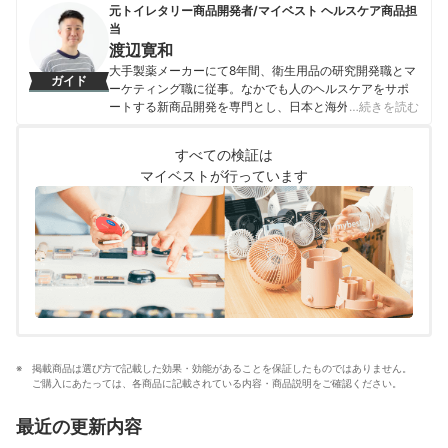
元トイレタリー商品開発者/マイベスト ヘルスケア商品担
当
渡辺寛和
大手製薬メーカーにて8年間、衛生用品の研究開発職とマ
ガイド
ーケティング職に従事。なかでも人のヘルスケアをサポ
ートする新商品開発を専門とし、日本と海外を合わせて
…続きを読む
10製品以上の新製品発売に携わる。 マイベスト入社後は
これまでの開発経験や商品知識を活かし、ヘルスケア商
すべての検証は
品全般の比較検証を担当。「ユーザーが知りたいことを
マイベストが行っています
適切な検証に基づきわかりやすく提供する」をモットー
に、日々の業務に取り組んでいる。
渡辺寛和のプロフィール
掲載商品は選び方で記載した効果・効能があることを保証したものではありません。
ご購入にあたっては、各商品に記載されている内容・商品説明をご確認ください。
最近の更新内容