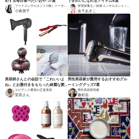
めする毎日食べたいおやつ7選
できれいになれるアイテム6選
フードコンサルタント/(株）トータル
管理栄養士／給食コンサルタント／節
フード代表/宮城大学客員教授/企業社
小倉朋子
約美容料理®研究家
金子あきこ
外取締役/日本箸文化協会代表
美容師さんとの会話で「これいいよ
男性美容家が愛用するおすすめグル
ね」とお墨付きをもらった綺麗な髪
ーミンググッズ7選
をキープする神ヘアアイテム
エビデンス重視の正直美容
男性美容研究家
室長さん
藤村岳