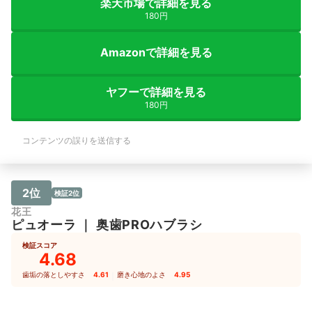
楽天市場で詳細を見る
180円
Amazonで詳細を見る
ヤフーで詳細を見る
180円
コンテンツの誤りを送信する
2位
検証2位
花王
ピュオーラ
｜
奥歯PROハブラシ
検証スコア
4.68
歯垢の落としやすさ
4.61
｜
磨き心地のよさ
4.95