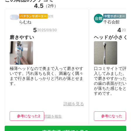
4.5
（2件）
ベテランサポーター
女性
中堅サポーター
男性
らむね
千石会館
5
4
2025/09/30
2025/
磨きやすい
ヘッドが小さく
る
極薄ヘッドなので奥まで入って磨きやす
口コミサイトで評価
いです。汚れ落ちも良く、満遍なく隅々
入してみました。ヘ
まで行き届きしっかりと汚れが落とせま
で磨きやすかったで
す。
の歯の表面がだいぶ
が落ちた感じをとて
すめです。
詳細を見る
参考になった
2
参考になった
問題を報告
問