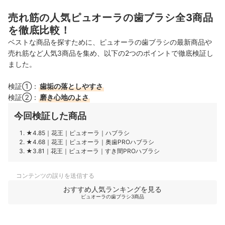
売れ筋の人気ピュオーラの歯ブラシ全3商品
を徹底比較！
ベストな商品を探すために、ピュオーラの歯ブラシの最新商品や
売れ筋など人気3商品を集め、以下の2つのポイントで徹底検証し
ました。
検証①：
歯垢の落としやすさ
検証②：
磨き心地のよさ
今回検証した商品
★4.85
｜
花王
｜
ピュオーラ
｜
ハブラシ
★4.68
｜
花王
｜
ピュオーラ
｜
奥歯PROハブラシ
★3.81
｜
花王
｜
ピュオーラ
｜
すき間PROハブラシ
コンテンツの誤りを送信する
おすすめ人気ランキングを見る
ピュオーラの歯ブラシ3商品