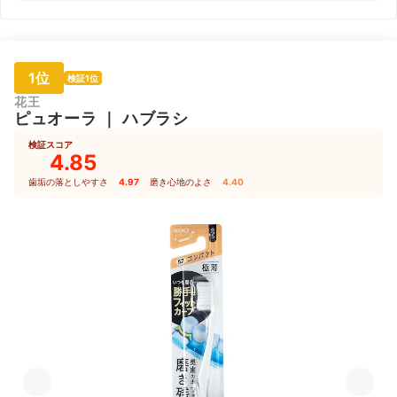
1位
検証1位
花王
ピュオーラ
｜
ハブラシ
検証スコア
4.85
歯垢の落としやすさ
4.97
｜
磨き心地のよさ
4.40