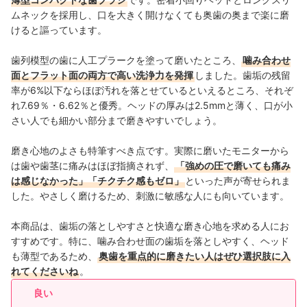
ムネックを採用し、口を大きく開けなくても奥歯の奥まで楽に磨
けると謳っています。
歯列模型の歯に人工プラークを塗って磨いたところ、
噛み合わせ
面とフラット面の両方で高い洗浄力を発揮
しました。歯垢の残留
率が6%以下ならほぼ汚れを落とせているといえるところ、それぞ
れ7.69％・6.62％と優秀。ヘッドの厚みは2.5mmと薄く、口が小
さい人でも細かい部分まで磨きやすいでしょう。
磨き心地のよさも特筆すべき点です。実際に磨いたモニターから
は歯や歯茎に痛みはほぼ指摘されず、
「強めの圧で磨いても痛み
は感じなかった」「チクチク感もゼロ」
といった声が寄せられま
した。やさしく磨けるため、刺激に敏感な人にも向いています。
本商品は、歯垢の落としやすさと快適な磨き心地を求める人にお
すすめです。特に、噛み合わせ面の歯垢を落としやすく、ヘッド
も薄型であるため、
奥歯を重点的に磨きたい人はぜひ選択肢に入
れてくださいね
。
良い