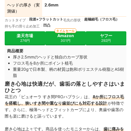
ヘッドの厚さ（実
2.6mm
測値）
段差+フラットカット
超極細毛（フロス毛）
カットタイプ
毛先の形状
凹凸
持ち手の滑り止め加工
タイムセール
楽天市場
Amazon
ヤフー
276円
301円
292円
商品概要
厚さ2.5mmのヘッドと独自のカーブ形状
フロス毛を8か所にポイント植毛
重量20gで日本製、柄の材質は飽和ポリエステル樹脂とAS樹
脂
磨き心地は快適だが、歯垢の落としやすさはいま
ひとつ
花王の「ピュオーラ すき間PROハブラシ」は、
8か所にフロス毛
を搭載し、狭いすき間や重なり歯並びにも対応する設計
が特徴で
す。さらに、極薄ヘッドとフィットカーブにより、奥歯や歯茎の
際も楽に磨けると謳っています。
磨き心地は上々です。商品を使ったモニターからは、
歯に痛みを