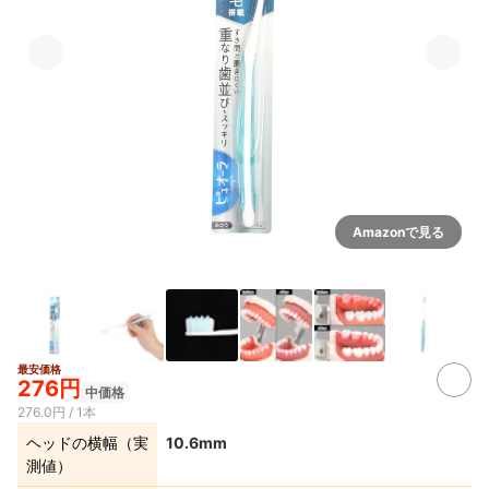
Amazonで見る
最安価格
4+
276円
中価格
276.0円 / 1本
ヘッドの横幅（実
10.6mm
測値）