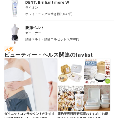
DENT. Brilliant more W
ライオン
|
ホワイトニング歯磨き粉
1,045円
腰痛ベルト
ガードナー
|
腰痛ベルト・腰痛コルセット
9,900円
人気
ビューティー・ヘルス関連のfavlist
ダイエットコンサルタントがおすす
節約美容料理研究家おすすめ！お得