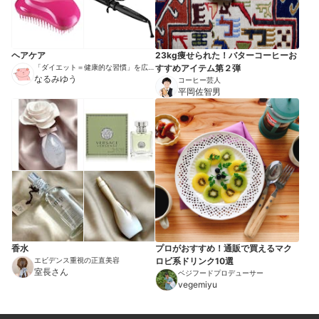
ヘアケア
23kg痩せられた！バターコーヒーお
「ダイエット＝健康的な習慣」を広め
すすめアイテム第２弾
る伝道師
なるみゆう
コーヒー芸人
平岡佐智男
香水
プロがおすすめ！通販で買えるマク
エビデンス重視の正直美容
ロビ系ドリンク10選
室長さん
ベジフードプロデューサー
vegemiyu