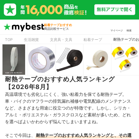
粘着テープおすすめ
商品比較サービス
マイページ
検索
耐熱テープのお
TOP
生活雑貨
文房具・文具
粘着テープ
耐熱テープのおすすめ人気ランキング
【2026年8月】
高温環境でも劣化しにくく、強い粘着力を保てる耐熱テープ。
車・バイクのマフラーの排気漏れ補修や電気配線のメンテナンス
など、さまざまな用途に役立つのが特徴です。しかし、シリカ・
アルミ・ポリエステル・ガラスクロスなど素材が多いため、どれ
を選べばよいかわからず悩んでしまいますよね。
そこで今回は、
耐熱テープのおすすめ人気ランキングと、その選