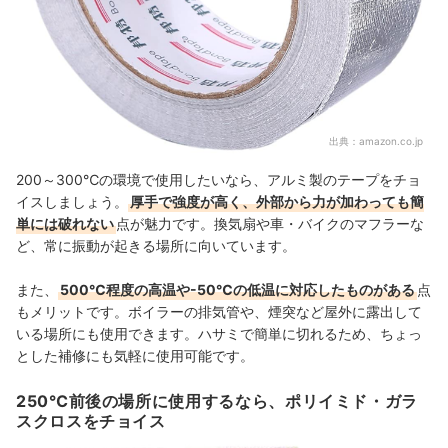
出典：
amazon.co.jp
200～300℃の環境で使用したいなら、アルミ製のテープをチョ
イスしましょう。
厚手で強度が高く、外部から力が加わっても簡
単には破れない
点が魅力です。換気扇や車・バイクのマフラーな
ど、常に振動が起きる場所に向いています。
また、
500℃程度の高温や-50℃の低温に対応したものがある
点
もメリットです。ボイラーの排気管や、煙突など屋外に露出して
いる場所にも使用できます。ハサミで簡単に切れるため、ちょっ
とした補修にも気軽に使用可能です。
250℃前後の場所に使用するなら、ポリイミド・ガラ
スクロスをチョイス