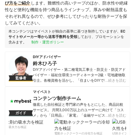
び方をご紹介
します。難燃性の高いテープのほか、防水性や絶縁
性など便利な機能を持つ商品もラインナップ。厚みや耐熱温度も
それぞれ異なるので、ぜひ参考にしてぴったりな耐熱テープを探
してみてください。
本コンテンツはマイベストが独自の基準に基づき制作していますが、
EC
サイトやメーカー等から送客手数料を受領
しており、プロモーションを
含みます。
制作・運営ポリシー
DIYアドバイザー
鈴木ひろ子
DIYアドバイザー・第二種電気工事士・防災士・防災アド
バイザー・福祉住環境コーディネーター2級・宅地建物取
監修者
引士。各種資格を活かし、「住まいをDIYで快適に」をモ
…続きを読む
ットーに活動中。NHK・民放・公民館・生涯学習・公共
施設・小学校・カルチャースクールなどのDIY講師や、
マイベスト
『木工ガールのはじめてのDIY』（美術出版社）『家事の
コンテンツ制作チーム
基本大辞典』（成美堂出版）などの監修、各種雑誌制作
徹底した自社検証と専門家の声をもとにした、商品比較
にも携わっている。
サービス。 月間3,000万以上のユーザーに向けて「コス
ガイド
鈴木ひろ子のプロフィール
メ」から「日用品」「家電」「金融サービス」まで、ベ
…続きを読む
ストな商品を選んでもらうために、毎日コンテンツを制
作中。
剤の吸水力を検証
コンテンツ制作チームのプロフィール
電動ネッククーラーの冷却力を検証
USBタイプCケー