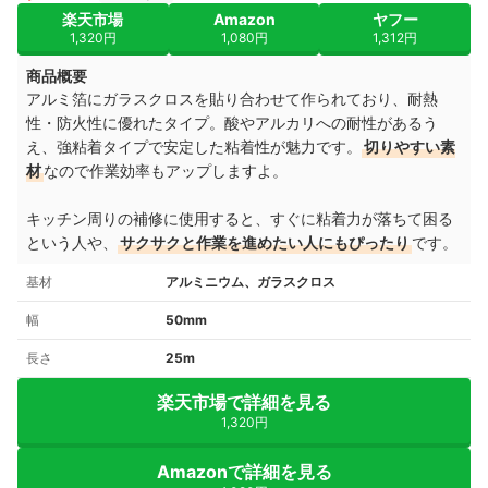
楽天市場
Amazon
ヤフー
1,320円
1,080円
1,312円
商品概要
アルミ箔にガラスクロスを貼り合わせて作られており、耐熱
性・防火性に優れたタイプ。酸やアルカリへの耐性があるう
え、強粘着タイプで安定した粘着性が魅力です。
切りやすい素
材
なので作業効率もアップしますよ。
キッチン周りの補修に使用すると、すぐに粘着力が落ちて困る
という人や、
サクサクと作業を進めたい人にもぴったり
です。
基材
アルミニウム、ガラスクロス
幅
50mm
長さ
25m
楽天市場で詳細を見る
1,320円
Amazonで詳細を見る