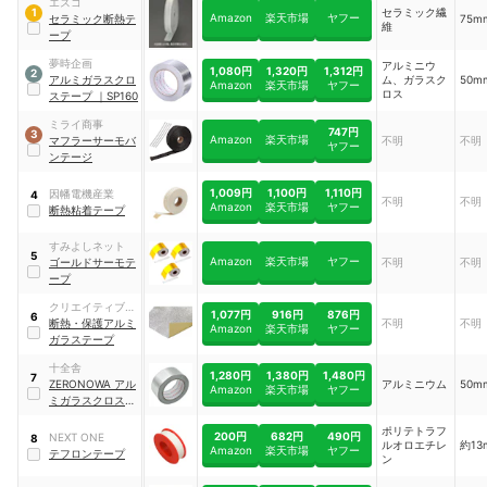
エスコ
セラミック繊
1
Amazon
楽天市場
ヤフー
セラミック断熱テ
75m
維
ープ
夢時企画
アルミニウ
1,080円
1,320円
1,312円
2
アルミガラスクロ
ム、ガラスク
50m
Amazon
楽天市場
ヤフー
ロス
ステープ
｜
SP160
ミライ商事
747円
3
Amazon
楽天市場
マフラーサーモバ
不明
不明
ヤフー
ンテージ
1,009円
1,100円
1,110円
因幡電機産業
4
不明
不明
Amazon
楽天市場
ヤフー
断熱粘着テープ
すみよしネット
5
Amazon
楽天市場
ヤフー
ゴールドサーモテ
不明
不明
ープ
クリエイティブフ
1,077円
916円
876円
6
ァクトリーポッシ
断熱・保護アルミ
不明
不明
Amazon
楽天市場
ヤフー
ュ
ガラステープ
十全舎
1,280円
1,380円
1,480円
7
ZERONOWA アル
アルミニウム
50m
Amazon
楽天市場
ヤフー
ミガラスクロステ
ープ
ポリテトラフ
200円
682円
490円
NEXT ONE
8
ルオロエチレ
約13
Amazon
楽天市場
ヤフー
テフロンテープ
ン