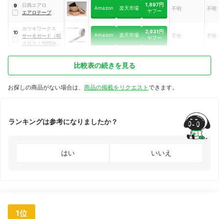
1,897円
日商エアロ
9
Amazon
楽天市場
不明
不明
ヤフー
エアロテープ
カツキワークス
2,931円
10
Amazon
楽天市場
サーモガード（R)
不明
不明
ヤフー
クロス
｜
1000AD-
30W
比較表の続きを見る
お探しの商品がない場合は、
商品の掲載をリクエスト
できます。
ランキングは参考になりましたか？
はい
いいえ
1位