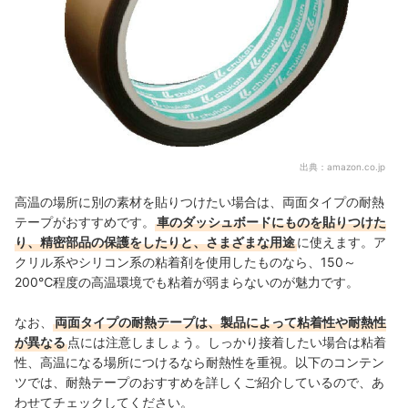
出典：
amazon.co.jp
高温の場所に別の素材を貼りつけたい場合は、両面タイプの耐熱
テープがおすすめです。
車のダッシュボードにものを貼りつけた
り、精密部品の保護をしたりと、さまざまな用途
に使えます。ア
クリル系やシリコン系の粘着剤を使用したものなら、150～
200℃程度の高温環境でも粘着が弱まらないのが魅力です。
なお、
両面タイプの耐熱テープは、製品によって粘着性や耐熱性
が異なる
点には注意しましょう。しっかり接着したい場合は粘着
性、高温になる場所につけるなら耐熱性を重視。以下のコンテン
ツでは、耐熱テープのおすすめを詳しくご紹介しているので、あ
わせてチェックしてください。