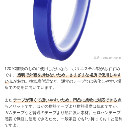
出典：
amazon.co.jp
120℃前後のものに使用したいなら、ポリエステル製がおすすめ
です。
透明で外観を損ねないため、さまざまな場所で使用しやす
い
点が魅力。換気扇付近など、通常のテープでは劣化しやすい場
所での使用に向いています。
また
テープが薄くて扱いやすいため、凹凸に柔軟に対応できる
点
もメリットです。ほかの耐熱テープより耐熱温度は低めですが、
ガムテープなど普通のテープより熱に強い素材。セロハンテープ
感覚で気軽に使用できるため、一般家庭でも1つ持っておくと便利
ですよ。