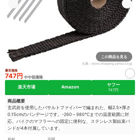
この商品を見る
出典：
store.shopping.yahoo.co.jp
最安価格
747円
やや低価格
ヤフー
楽天市場
Amazon
747円
商品概要
玄武岩を使用したバサルトファイバーで編まれた、幅2.5×厚さ
0.15cmのバンデージです。
-260～980℃までの温度範囲に対
応。
バイクのマフラーへの固定に便利な、ステンレス製結束バ
ンドが4本付属しています。
基材
不明