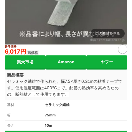
この商品を見る
出典：
item.rakuten.co.jp
参考価格
6,017円
高価格
楽天市場
Amazon
ヤフー
商品概要
セラミック繊維で作られた、幅7.5×厚さ0.2cmの粘着テープで
す。
使用温度範囲は400℃まで。
配管の熱効率を高めるため
の、断熱材として使用できます。
基材
セラミック繊維
幅
75mm
長さ
10m