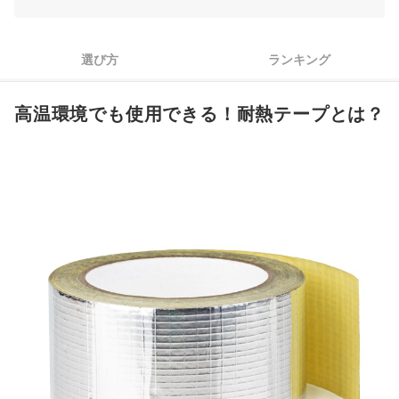
3
車やバイクのマフラーに使用するなら、難燃性の高さに着目
4
使用環境に合った便利な機能性にも注目しよう
選び方
ランキング
耐熱テープ全19商品おすすめ人気ランキング
高温環境でも使用できる！耐熱テープとは？
塗装に使用するなら、塗装用マスキングテープもチェック！
耐熱テープの売れ筋ランキングもチェック！