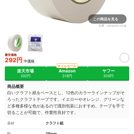
この商品を見る
出典：
amazon.co.jp
最安価格
292円
中価格
タイムセール
楽天市場
Amazon
ヤフー
292円
318円
309円
商品概要
白いクラフト紙をベースとし、12色のカラーラインナップがそ
ろったクラフトテープです。イエローやオレンジ、グリーンな
ど多種多様な色があるので識別包装におすすめ。テープを手で
切ることが可能で、作業性良好です。
基材
クラフト紙
幅
38mm