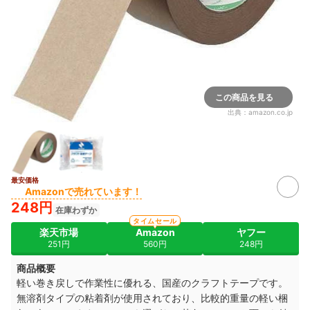
この商品を見る
出典：
amazon.co.jp
最安価格
Amazonで売れています！
248円
在庫わずか
タイムセール
楽天市場
Amazon
ヤフー
251円
560円
248円
商品概要
軽い巻き戻しで作業性に優れる、国産のクラフトテープです。
無溶剤タイプの粘着剤が使用されており、比較的重量の軽い梱