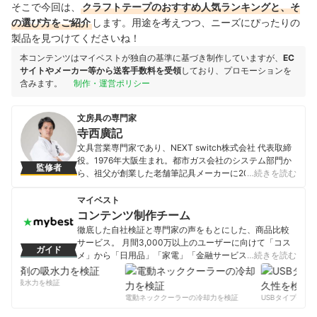
そこで今回は、
クラフトテープのおすすめ人気ランキングと、そ
の選び方をご紹介
します。用途を考えつつ、ニーズにぴったりの
製品を見つけてくださいね！
本コンテンツはマイベストが独自の基準に基づき制作していますが、
EC
サイトやメーカー等から送客手数料を受領
しており、プロモーションを
含みます。
制作・運営ポリシー
文房具の専門家
寺西廣記
文具営業専門家であり、NEXT switch株式会社 代表取締
役。1976年大阪生まれ。都市ガス会社のシステム部門か
監修者
ら、祖父が創業した老舗筆記具メーカーに2006年に転
…続きを読む
職。営業、経営企画を経て2014年9月に独立し現職。ベ
ンチャー文具メーカーを営業、企画面で支援。「文具営
マイベスト
業専門家」、文具道師範代として文具通販「文具道」の
コンテンツ制作チーム
運営。「TVチャンピオン極」文房具王選手権準優勝。
徹底した自社検証と専門家の声をもとにした、商品比較
YouTube「文具道師範代」チャンネル。MBA(経営学修
サービス。 月間3,000万以上のユーザーに向けて「コス
ガイド
士)。
メ」から「日用品」「家電」「金融サービス」まで、ベ
…続きを読む
寺西廣記のプロフィール
ストな商品を選んでもらうために、毎日コンテンツを制
作中。
剤の吸水力を検証
コンテンツ制作チームのプロフィール
電動ネッククーラーの冷却力を検証
USBタイプCケー