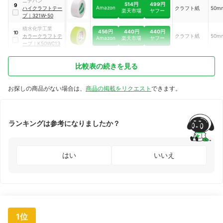
ニチバン
514円
499円
9
Amazon
ハイクラフトテー
クラフト紙
50m
楽天市場
ヤフー
プ
｜
321W-50
積水化学工業
456円
440円
440円
10
カラークラフトテ
クラフト紙
50m
Amazon
楽天市場
ヤフー
ープ
｜
K50WC13
比較表の続きを見る
お探しの商品がない場合は、
商品の掲載をリクエスト
できます。
ランキングは参考になりましたか？
はい
いいえ
1位