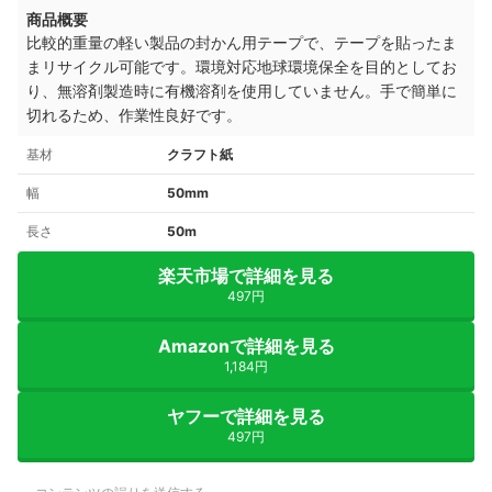
商品概要
比較的重量の軽い製品の封かん用テープで、テープを貼ったま
まリサイクル可能です。環境対応地球環境保全を目的としてお
り、無溶剤製造時に有機溶剤を使用していません。手で簡単に
切れるため、作業性良好です。
基材
クラフト紙
幅
50mm
長さ
50m
楽天市場で詳細を見る
497円
Amazonで詳細を見る
1,184円
ヤフーで詳細を見る
497円