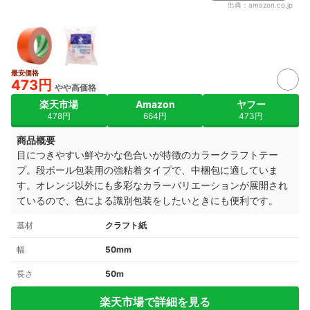
出典：
amazon.co.jp
最安価格
473円
やや高価格
楽天市場
Amazon
ヤフー
478円
664円
473円
商品概要
目につきやすい鮮やかな色合いが特徴のカラークラフトテー
プ。段ボール包装用の強粘着タイプで、中梱包に適していま
す。オレンジ以外にも多彩なカラーバリエーションが展開され
ているので、色による識別包装をしたいときにも便利です。
基材
クラフト紙
幅
50mm
長さ
50m
楽天市場で詳細を見る