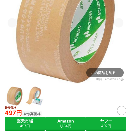
この商品を見る
出典：
amazon.co.jp
最安価格
497円
やや高価格
楽天市場
Amazon
ヤフー
497円
1,184円
497円