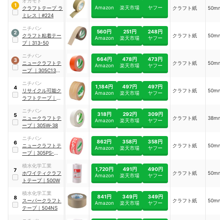
オカモト
1
Amazon
楽天市場
ヤフー
クラフトテープ ラ
クラフト紙
50m
ミレス
｜
#224
ニチバン
560円
251円
248円
2
クラフト粘着テー
クラフト紙
50m
Amazon
楽天市場
ヤフー
プ
｜
313-50
ニチバン
664円
478円
473円
3
ニュークラフトテ
クラフト紙
50m
Amazon
楽天市場
ヤフー
ープ
｜
305C13-
50
ニチバン
1,184円
497円
497円
4
リサイクル可能ク
クラフト紙
50m
Amazon
楽天市場
ヤフー
ラフトテープ
｜
3185-50
ニチバン
318円
292円
309円
5
ニュークラフトテ
クラフト紙
38m
Amazon
楽天市場
ヤフー
ープ
｜
305W-38
ニチバン
862円
358円
358円
6
ニュークラフトテ
クラフト紙
50m
Amazon
楽天市場
ヤフー
ープ
｜
‎305PS-
WARE
積水化学工業
1,720円
491円
490円
7
ホワイティクラフ
クラフト紙
50m
Amazon
楽天市場
ヤフー
トテープ
｜
500W
積水化学工業
841円
349円
349円
8
スーパークラフト
クラフト紙
50m
Amazon
楽天市場
ヤフー
テープ
｜
504NS