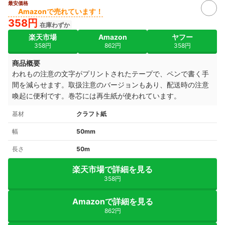
最安価格
Amazonで売れています！
358円
在庫わずか
楽天市場
Amazon
ヤフー
358円
862円
358円
商品概要
われもの注意の文字がプリントされたテープで、ペンで書く手
間を減らせます。取扱注意のバージョンもあり、配送時の注意
喚起に便利です。巻芯には再生紙が使われています。
基材
クラフト紙
幅
50mm
長さ
50m
楽天市場で詳細を見る
358円
Amazonで詳細を見る
862円