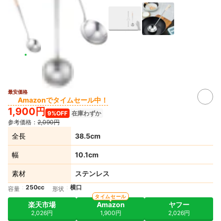
最安価格
Amazonでタイムセール中！
1,900円
9%OFF
在庫わずか
参考価格：
2,090円
全長
38.5cm
幅
10.1cm
素材
ステンレス
250cc
横口
容量
形状
タイムセール
楽天市場
Amazon
ヤフー
2,026円
1,900円
2,026円