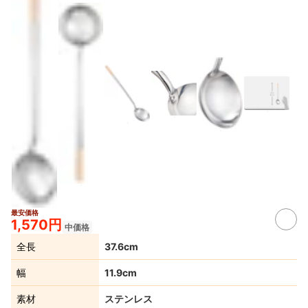
最安価格
1,570円
中価格
全長
37.6cm
幅
11.9cm
素材
ステンレス