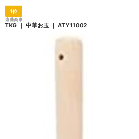
1位
遠藤商事
TKG
｜
中華お玉
｜
ATY11002