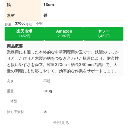
幅
13cm
素材
鉄
370cc
不明
容量
形状
楽天市場
Amazon
ヤフー
1,452円
2,087円
1,462円
商品概要
業務用にも適した本格的な中華調理用お玉です。鉄製のしっか
りとした作りと木製の柄をつなぎ合わせた構造により、耐久性
と扱いやすさを両立。容量370cc・柄長360mmの設計で、大
量の調理にも対応しやすく、効率的な作業をサポートします。
高さ
不明
重量
310g
一体型
持ち手素材
木
全部見る