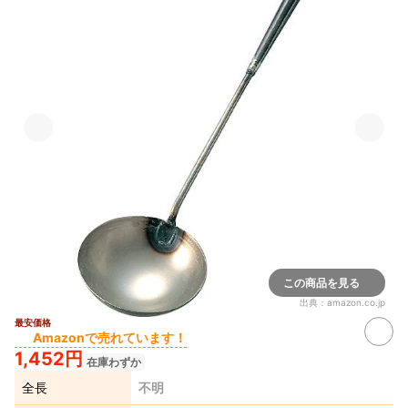
この商品を見る
出典：
amazon.co.jp
最安価格
Amazonで売れています！
1,452円
在庫わずか
全長
不明