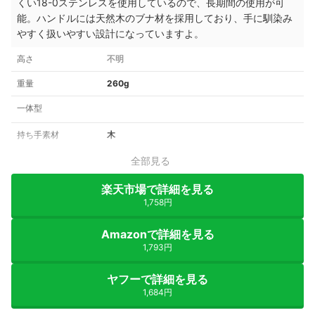
くい18-0ステンレスを使用しているので、長期間の使用が可
能。ハンドルには天然木のブナ材を採用しており、手に馴染み
やすく扱いやすい設計になっていますよ。
高さ
不明
重量
260g
一体型
持ち手素材
木
全部見る
楽天市場で詳細を見る
1,758円
Amazonで詳細を見る
1,793円
ヤフーで詳細を見る
1,684円