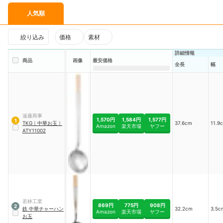
人気順
絞り込み
価格
素材
詳細情報
商品
画像
最安価格
全長
幅
遠藤商事
1,570円
1,584円
1,577円
1
TKG
｜
中華お玉
｜
37.6cm
11.9
Amazon
楽天市場
ヤフー
ATY11002
若林工業
869円
775円
908円
2
鉄 中華チャーハン
32.2cm
3.5c
Amazon
楽天市場
ヤフー
お玉