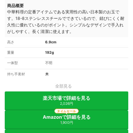
商品概要
中華料理の定番アイテムである実用性の高い日本製のお玉で
す。18-8ステンレススチールでできているので、錆びにくく耐
久性に優れているのがポイント。シンプルなデザインで手入れ
がしやすく、長く清潔に使えます。
高さ
6.9cm
重量
192g
一体型
不明
持ち手素材
木
全部見る
楽天市場で詳細を見る
2,026円
タイムセール
Amazonで詳細を見る
1,900円