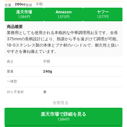
260cc
不明
容量
形状
楽天市場
Amazon
ヤフー
1,584円
1,570円
1,577円
商品概要
業務用としても使用される本格的な中華調理用お玉です。全長
375mmの長柄設計により、熱源から手を遠ざけて調理が可能。
18-0ステンレス製の本体とブナ材のハンドルで、耐久性と扱い
やすさを兼ね備えています。
高さ
不明
重量
240g
一体型
持ち手素材
木
全部見る
楽天市場で詳細を見る
1,584円