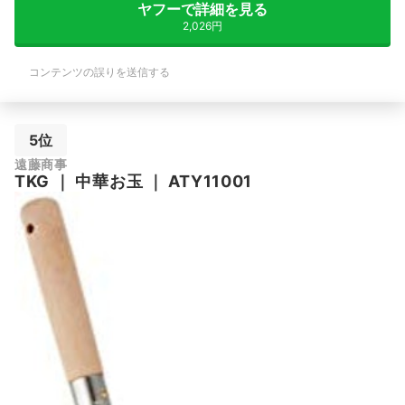
ヤフーで詳細を見る
2,026円
コンテンツの誤りを送信する
5位
遠藤商事
TKG
｜
中華お玉
｜
ATY11001