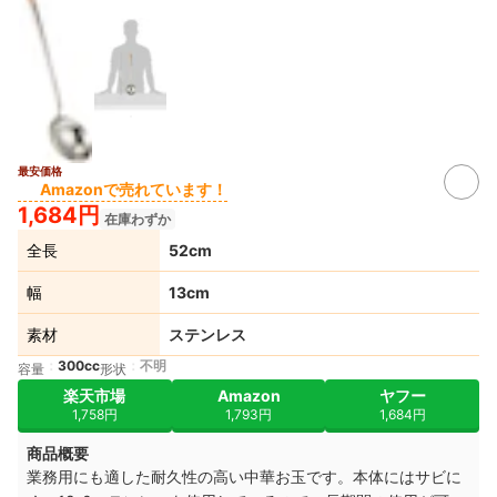
最安価格
Amazonで売れています！
1,684円
在庫わずか
全長
52cm
幅
13cm
素材
ステンレス
300cc
不明
容量
形状
楽天市場
Amazon
ヤフー
1,758円
1,793円
1,684円
商品概要
業務用にも適した耐久性の高い中華お玉です。本体にはサビに