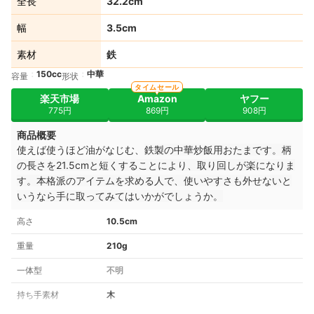
全長
32.2cm
幅
3.5cm
素材
鉄
150cc
中華
容量
形状
タイムセール
楽天市場
Amazon
ヤフー
775円
869円
908円
商品概要
使えば使うほど油がなじむ、
鉄製の中華炒飯用おたまです。柄
の長さを21.5cmと短くすることにより、取り回しが楽になりま
す。本格派のアイテムを求める人で、使いやすさも外せないと
いうなら手に取ってみてはいかがでしょうか。
高さ
10.5cm
重量
210g
一体型
不明
持ち手素材
木