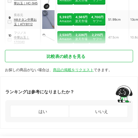
華お玉
｜
HC-945
長谷元
5,392円
4,565円
4,700円
9
HAチタン中華お
51.99cm
13c
Amazon
楽天市場
ヤフー
玉
｜
ATY8112
フジノス
2,530円
2,226円
2,215円
10
中華お玉
｜
47.5cm
10.8
Amazon
楽天市場
ヤフー
170040
比較表の続きを見る
お探しの商品がない場合は、
商品の掲載をリクエスト
できます。
ランキングは参考になりましたか？
はい
いいえ