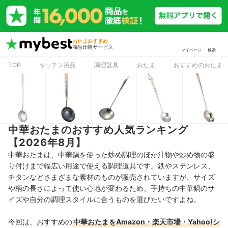
おたまおすすめ
商品比較サービス
マイページ
検索
TOP
キッチン用品
調理器具
おたま
おすすめのおたま
中華おたまのおすすめ人気ランキング
【2026年8月】
中華おたまは、中華鍋を使った炒め調理のほか汁物や炒め物の盛
り付けまで幅広い用途で使える調理道具です。鉄やステンレス、
チタンなどさまざまな素材のものが販売されていますが、サイズ
や柄の長さによって使い心地が変わるため、手持ちの中華鍋のサ
イズや自分の調理スタイルに合うものを選びたいですよね。
今回は、おすすめの
中華おたまをAmazon・楽天市場・Yahoo!シ