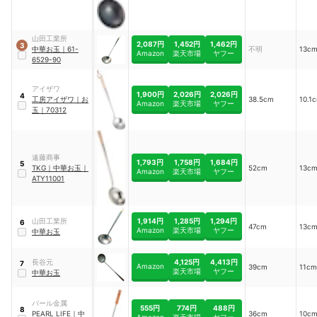
山田工業所
2,087円
1,452円
1,462円
3
中華お玉
｜
61-
不明
13c
Amazon
楽天市場
ヤフー
6529-90
アイザワ
1,900円
2,026円
2,026円
4
工房アイザワ
｜
お
38.5cm
10.1
Amazon
楽天市場
ヤフー
玉
｜
70312
遠藤商事
1,793円
1,758円
1,684円
5
TKG
｜
中華お玉
｜
52cm
13c
Amazon
楽天市場
ヤフー
ATY11001
1,914円
1,285円
1,294円
山田工業所
6
47cm
13c
Amazon
楽天市場
ヤフー
中華お玉
4,125円
4,413円
長谷元
7
Amazon
39cm
11cm
楽天市場
ヤフー
中華お玉
パール金属
555円
774円
488円
8
PEARL LIFE
｜
中
36cm
10c
Amazon
楽天市場
ヤフー