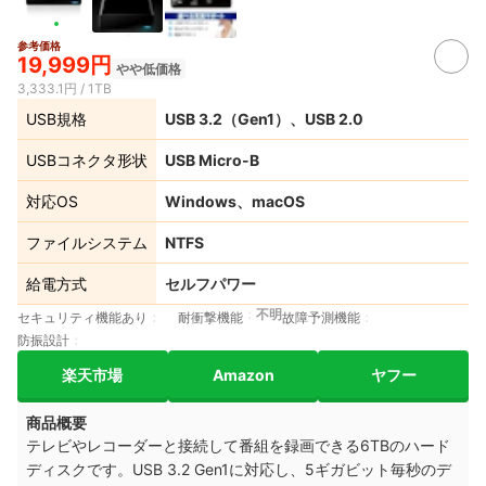
参考価格
19,999円
やや低価格
3,333.1円 / 1TB
USB規格
USB 3.2（Gen1）、USB 2.0
USBコネクタ形状
USB Micro-B
対応OS
Windows、macOS
ファイルシステム
NTFS
給電方式
セルフパワー
不明
セキュリティ機能あり
耐衝撃機能
故障予測機能
防振設計
楽天市場
Amazon
ヤフー
商品概要
テレビやレコーダーと接続して番組を録画できる6TBのハード
ディスクです。USB 3.2 Gen1に対応し、5ギガビット毎秒のデ