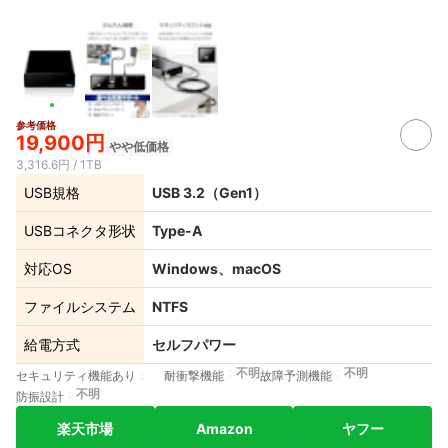
参考価格
19,900円
やや低価格
3,316.6円 / 1TB
USB規格
USB 3.2（Gen1）
USBコネクタ形状
Type-A
対応OS
Windows、macOS
ファイルシステム
NTFS
給電方式
セルフパワー
不明
不明
セキュリティ機能あり
耐衝撃機能
故障予測機能
不明
防振設計
楽天市場
Amazon
ヤフー