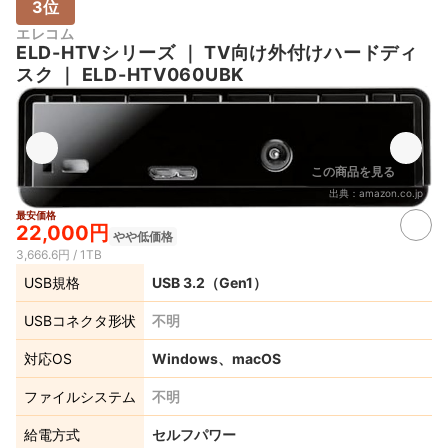
3位
エレコム
ELD-HTVシリーズ
｜
TV向け外付けハードディ
スク
｜
ELD-HTV060UBK
この商品を見る
出典：
amazon.co.jp
最安価格
22,000円
やや低価格
3,666.6円 / 1TB
USB規格
USB 3.2（Gen1）
USBコネクタ形状
不明
対応OS
Windows、macOS
ファイルシステム
不明
給電方式
セルフパワー