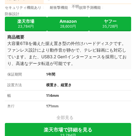
不明
セキュリティ機能あり
耐衝撃機能
故障予測機能
防振設計
楽天市場
Amazon
ヤフー
23,784円
28,600円
35,728円
商品概要
大容量6TBを備えた据え置き型の外付けハードディスクです。
ファンレス設計により動作音が静かで、テレビ録画にも対応し
ています。また、USB3.2 Gen1インターフェースを採用してお
り、高速なデータ転送が可能です。
保証期間
1年間
設置方法
横置き、縦置き
幅
114mm
奥行
171mm
全部見る
楽天市場で詳細を見る
23,784円