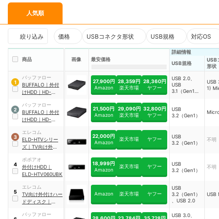
人気順
絞り込み
価格
USBコネクタ形状
USB規格
対応OS
詳細情報
商品
画像
最安価格
US
USB規格
形状
バッファロー
USB 2.0、
27,900円
28,359円
28,360円
USB 
1
BUFFALO
｜
外付
USB
Amazon
楽天市場
ヤフー
1) M
3.1（Gen1）
けHDD
｜
HD-
、USB
LE6U3-BB
3.2（Gen1）
バッファロー
21,500円
29,090円
32,800円
USB
2
、USB 3.0
BUFFALO
｜
外付
Micr
Amazon
楽天市場
ヤフー
3.2（Gen1）
けHDD
｜
HD-
CD6U3-BA
エレコム
22,000円
USB
3
楽天市場
ヤフー
ELD-HTVシリー
不明
Amazon
3.2（Gen1）
ズ
｜
TV向け外付け
ハードディスク
｜
ポポアオ
ELD-HTV060UBK
18,999円
USB
4
楽天市場
ヤフー
外付けHDD
｜
不明
Amazon
3.2（Gen1）
ELD-HTV060UBK
エレコム
USB
5
Amazon
楽天市場
ヤフー
TV向け外付けハー
3.2（Gen1）
USB 
、USB 2.0
ドディスク
｜
ELD-STV060UBK
バッファロー
USB 3.0、
28,600円
23,784円
35,728円
6