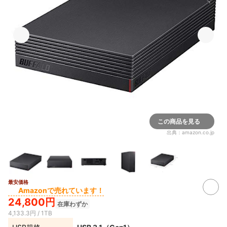
この商品を見る
出典：
amazon.co.jp
最安価格
Amazonで売れています！
24,800円
在庫わずか
4,133.3円 / 1TB