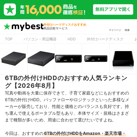
外付けハードディスクおすすめ
商品比較サービス
マイページ
検索
TOP
パソコン・周辺機器
HDD
外付けハードディスク
6TBの外付けHDDのおすすめ人気ランキン
グ【2026年8月】
写真や動画を大量に保存できて、子育て家庭などにもおすすめの
6TBの外付けHDD。バッファローやロジテックといった多様なメ
ーカーが販売しており、性能と価格とのバランスも良好です。持
ち運んで使えるポータブル型もあり、本体サイズ・規格はさまざ
まで種類が多いため、用途に合わせて選びたいですよね。
今回は、おすすめの
6TBの外付けHDDをAmazon・楽天市場・