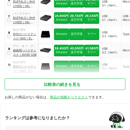
BUFFALO
｜
外付
USB
Micr
Amazon
楽天市場
ヤフー
3.1（Gen1）
けHDD
｜
HD-
、USB
EDC6U3-BA
3.2（Gen1）
バッファロー
24,800円
29,730円
28,345円
USB
USB 
7
、USB 2.0
BUFFALO
｜
外付
Amazon
楽天市場
ヤフー
3.1（Gen1）
Micr
けHDD
｜
HD-
EDS6.0U3-BA
ELD-STV
USB
8
Amazon
楽天市場
ヤフー
外付けハードディ
Type
3.2（Gen1）
スク HDD
｜
ELD-
STV060UBK
アイ・オー・デー
38,400円
40,650円
41,580円
USB
9
タ機器
録画用ハードディ
Micr
Amazon
楽天市場
ヤフー
3.2（Gen1）
スク
｜
AVHD-US6
ELD-STV
USB
10
Amazon
楽天市場
ヤフー
外付けハードディ
Type
3.2（Gen1）
スク HDD
｜
ELD-
STV060UBK
比較表の続きを見る
お探しの商品がない場合は、
商品の掲載をリクエスト
できます。
ランキングは参考になりましたか？