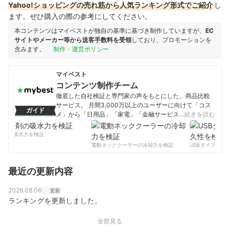
Yahoo!ショッピングの売れ筋から人気ランキング形式でご紹介
し
ます。ぜひ購入の際の参考にしてください。
本コンテンツはマイベストが独自の基準に基づき制作していますが、
EC
サイトやメーカー等から送客手数料を受領
しており、プロモーションを
含みます。
制作・運営ポリシー
マイベスト
コンテンツ制作チーム
徹底した自社検証と専門家の声をもとにした、商品比較
サービス。 月間3,000万以上のユーザーに向けて「コス
ガイド
メ」から「日用品」「家電」「金融サービス」まで、ベ
…続きを読む
ストな商品を選んでもらうために、毎日コンテンツを制
作中。
剤の吸水力を検証
コンテンツ制作チームのプロフィール
電動ネッククーラーの冷却力を検証
USBタイプCケー
最近の更新内容
2026.08.06
更新
ランキングを更新しました。
全部見る