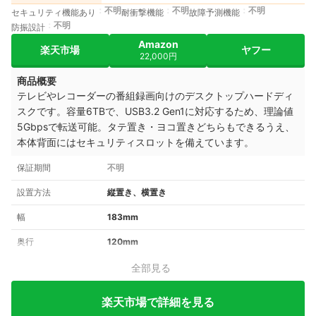
不明
不明
不明
セキュリティ機能あり
耐衝撃機能
故障予測機能
不明
防振設計
Amazon
楽天市場
ヤフー
22,000円
商品概要
テレビやレコーダーの番組録画向けのデスクトップハードディ
スクです。容量6TBで、USB3.2 Gen1に対応するため、理論値
5Gbpsで転送可能。タテ置き・ヨコ置きどちらもできるうえ、
本体背面にはセキュリティスロットを備えています。
保証期間
不明
設置方法
縦置き、横置き
幅
183mm
奥行
120mm
全部見る
楽天市場で詳細を見る