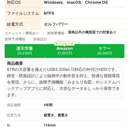
対応OS
Windows、macOS、Chrome OS
ファイルシステム
NTFS
給電方式
セルフパワー
規格以外の構造面での対策あり
セキュリティ機能あり
耐衝撃機能
故障予測機能
防振設計
タイムセール
楽天市場
Amazon
ヤフー
28,359円
27,900円
28,360円
商品概要
6TBの大容量を備えたUSB3.2(Gen.1)対応の外付けHDDです。
静音・防振設計により録画中の動作音を抑え、快適な視聴環境
を実現。さらに、故障予測機能「みまもり合図」やシステムバ
ックアップアプリに対応し、大切なデータをしっかり保管でき
ます。
保証期間
1年間
設置方法
縦置き、横置き
幅
114mm