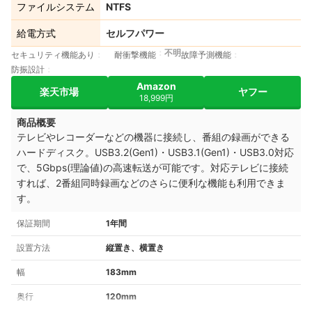
ファイルシステム
NTFS
給電方式
セルフパワー
不明
セキュリティ機能あり
耐衝撃機能
故障予測機能
防振設計
Amazon
楽天市場
ヤフー
18,999円
商品概要
テレビやレコーダーなどの機器に接続し、番組の録画ができる
ハードディスク。USB3.2(Gen1)・USB3.1(Gen1)・USB3.0対応
で、5Gbps(理論値)の高速転送が可能です。対応テレビに接続
すれば、2番組同時録画などのさらに便利な機能も利用できま
す。
保証期間
1年間
設置方法
縦置き、横置き
幅
183mm
奥行
120mm