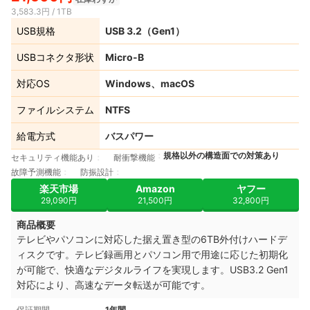
3,583.3円 / 1TB
USB規格
USB 3.2（Gen1）
USBコネクタ形状
Micro-B
対応OS
Windows、macOS
ファイルシステム
NTFS
給電方式
バスパワー
規格以外の構造面での対策あり
セキュリティ機能あり
耐衝撃機能
故障予測機能
防振設計
楽天市場
Amazon
ヤフー
29,090円
21,500円
32,800円
商品概要
テレビやパソコンに対応した据え置き型の6TB外付けハードデ
ィスクです。テレビ録画用とパソコン用で用途に応じた初期化
が可能で、快適なデジタルライフを実現します。USB3.2 Gen1
対応により、高速なデータ転送が可能です。
保証期間
1年間