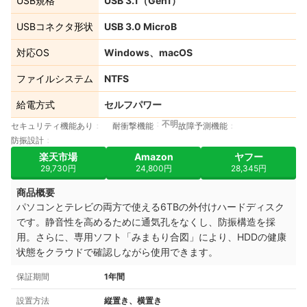
USB規格
USB 3.1（Gen1）
USBコネクタ形状
USB 3.0 MicroB
対応OS
Windows、macOS
ファイルシステム
NTFS
給電方式
セルフパワー
不明
セキュリティ機能あり
耐衝撃機能
故障予測機能
防振設計
楽天市場
Amazon
ヤフー
29,730円
24,800円
28,345円
商品概要
パソコンとテレビの両方で使える6TBの外付けハードディスク
です。静音性を高めるために通気孔をなくし、防振構造を採
用。さらに、専用ソフト「みまもり合図」により、HDDの健康
状態をクラウドで確認しながら使用できます。
保証期間
1年間
設置方法
縦置き、横置き