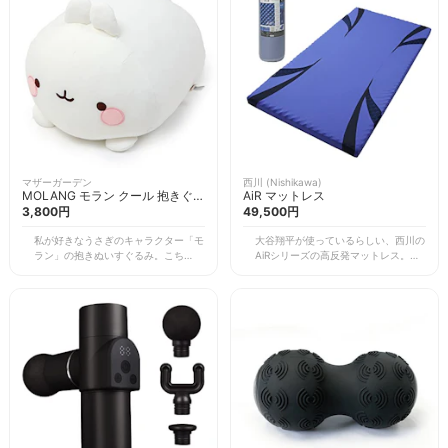
マザーガーデン
西川 (Nishikawa)
MOLANG モラン クール 抱きぐる
AiR マットレス
み 34cm
3,800円
49,500円
私が好きなうさぎのキャラクター「モ
大谷翔平が使っているらしい、西川の
ラン」の抱きぬいすぐるみ。こちらは
AiRシリーズの高反発マットレス。マ
夏仕様のひんやりする素材でできてい
ジで快適。寝心地最高。身体を安定し
るので、抱いて寝ると涼しい。
て支えてくれるので、腰が痛くならな
い。とにかく敷布団系は西川のものを
買っておけば間違いない。