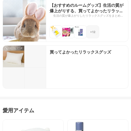
【おすすめのルームグッズ】生活の質が
爆上がりする、買ってよかったリラック
スグッズ16選
生活の質が爆上がりしたリラックスグッズをまとめま
した。 シルク枕カバーやシルクシーツなどの寝具、
CBDグミ、アイマスク、リードディフューザー、入浴
剤などなど。
+12
買ってよかったリラックスグッズ
愛用アイテム