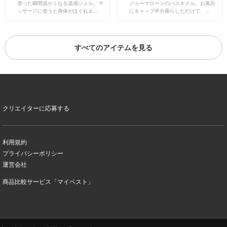
塗った瞬間温かくなる温感ジェル。マ
ジョーマローンのバスオイル。お風呂
ッサージに使うと身体がほぐれます。
にキャップ半分垂らしただけで、ここ
良い香りでさらっとしたテクスチャー
は貴族の家ですか？！と思うほどの、
のオイルが心地良い。パートナーをマ
ザクロとカサブランカの高貴な香りが
ッサージするときにも喜ばれます。
広がった。ほんのりボディに香りが残
ります。お高いけど、1回分少量で済
すべてのアイテムを見る
むので実質無料。
クリエイターに応募する
利用規約
プライバシーポリシー
運営会社
商品比較サービス「マイベスト」