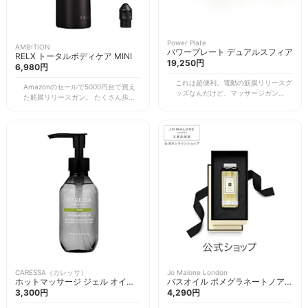
Power Plate
AMBITION
パワープレート デュアルスフィア
RELX トータルボディケア MINI
19,250円
6,980円
これは超便利。電動の筋膜リリースグ
Amazonのセールで5000円台で買え
ッズなんだけど、マッサージガンと違
た筋膜リリースガン。 たくさん歩い
ってハンズフリーで全身の色々な部位
て足が痛くなった日や、飛行機や新幹
に当てられる。足を乗っけて足の裏を
線に乗って脚がむくんだ日の夜に脚に
ほぐしたり、仰向けになって肩甲骨周
当てるとほぐれる。トレーニングしす
りに当てることもできる。置き場所に
ぎて疲れた日でも、これを遣えば翌日
も困らないサイズ。
に復活できる。
CARESSA（カレッサ）
Jo Malone London
ホットマッサージ ジェル オイル
バスオイル ポメグラネートノアー
オリーブの香り
3,300円
ル
4,290円