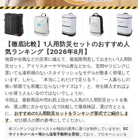
【徹底比較】1人用防災セットのおすすめ人
気ランキング【2026年8月】
地震や台風などの災害に備えて、最低限用意しておきたい
1人用防
災セット
。アイリスオーヤマや山善などから、玄関やリビングに
置いても違和感のないスタイリッシュなモデルが数多く登場して
います。しかし、「本当にこれだけで足りる？」「一人暮らしの
狭い部屋でも邪魔にならないサイズは？」と、何を購入すればよ
いか迷う人もいるのではないでしょうか。
今回は、最新商品や売れ筋上位から人気の1人用防災セットを集
め、選ぶ際に欠かせない点で比較して徹底検証。選び方ととも
に、
おすすめの1人用防災セットをランキング形式でご紹介しま
す
。ぜひ購入の際の参考にしてください。
本コンテンツはマイベストが独自の基準に基づき制作していますが、
EC
サイトやメーカー等から送客手数料を受領
しており、プロモーションを