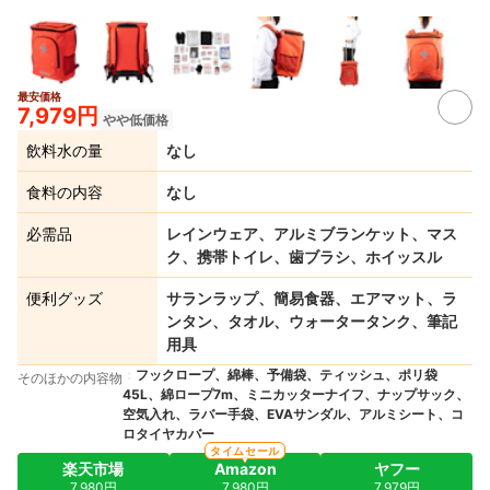
最安価格
7,979円
やや低価格
飲料水の量
なし
食料の内容
なし
必需品
レインウェア、アルミブランケット、マス
ク、携帯トイレ、歯ブラシ、ホイッスル
便利グッズ
サランラップ、簡易食器、エアマット、ラ
ンタン、タオル、ウォータータンク、筆記
用具
フックロープ、綿棒、予備袋、ティッシュ、ポリ袋
そのほかの内容物
45L、綿ロープ7m、ミニカッターナイフ、ナップサック、
空気入れ、ラバー手袋、EVAサンダル、アルミシート、コ
ロタイヤカバー
タイムセール
楽天市場
Amazon
ヤフー
7,980円
7,980円
7,979円