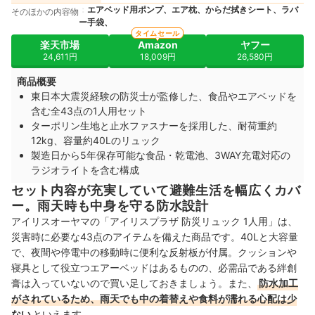
エアベッド用ポンプ、エア枕、からだ拭きシート、ラバ
そのほかの内容物
ー手袋、
タイムセール
楽天市場
Amazon
ヤフー
24,611円
18,009円
26,580円
商品概要
東日本大震災経験の防災士が監修した、食品やエアベッドを
含む全43点の1人用セット
ターポリン生地と止水ファスナーを採用した、耐荷重約
12kg、容量約40Lのリュック
製造日から5年保存可能な食品・乾電池、3WAY充電対応の
ラジオライトを含む構成
セット内容が充実していて避難生活を幅広くカバ
ー。雨天時も中身を守る防水設計
アイリスオーヤマの「アイリスプラザ 防災リュック 1人用」は、
災害時に必要な43点のアイテムを備えた商品です。40Lと大容量
で、夜間や停電中の移動時に便利な反射板が付属。クッションや
寝具として役立つエアーベッドはあるものの、必需品である絆創
膏は入っていないので買い足しておきましょう。また、
防水加工
がされているため、雨天でも中の着替えや食料が濡れる心配は少
ない
といえます。