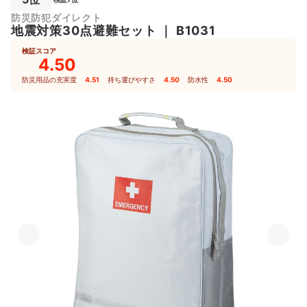
防災防犯ダイレクト
地震対策30点避難セット
｜
B1031
検証スコア
4.50
防災用品の充実度
4.51
｜
持ち運びやすさ
4.50
｜
防水性
4.50