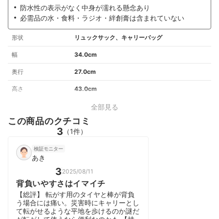
防水性の表示がなく中身が濡れる懸念あり
必需品の水・食料・ラジオ・絆創膏は含まれていない
形状
リュックサック、キャリーバッグ
幅
34.0cm
奥行
27.0cm
高さ
43.0cm
全部見る
この商品のクチコミ
3
（1件）
検証モニター
あき
3
2025/08/11
背負いやすさはイマイチ
【総評】 転がす用のタイヤと棒が背負
う場合には痛い。災害時にキャリーとし
て転がせるような平地を歩けるのか謎だ