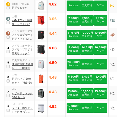
4.62
Think The Day
1
Amazon
楽天市場
ヤフー
1位
防災リュック
山善
3.96
7,980円
7,980円
7,979円
2
2位
YAMAZEN
｜
防災
Amazon
楽天市場
ヤフー
リュック
｜
YKB-
30R
アイリスオーヤマ
4.44
11,919円
10,700円
10,600円
3
3位
アイリスプラザ
｜
Amazon
楽天市場
ヤフー
防災セット 1人用
31点
｜
BS131
アイリスオーヤマ
4.66
18,009円
24,611円
26,580円
4
4位
アイリスプラザ
｜
Amazon
楽天市場
ヤフー
防災リュック 1人
用
｜
NBS1-43
防災防犯ダイレク
4.50
23,000円
5
楽天市場
ヤフー
5位
ト
地震対策30点避難
Amazon
セット
｜
B1031
山善
4.48
5,300円
5,439円
5,426円
6
6位
防災バッグ 30点
Amazon
楽天市場
ヤフー
セット
｜
YRB-30
HIH
4.43
15,800円
15,800円
15,800円
7
7位
ハザードリュック
Amazon
楽天市場
ヤフー
36点セット
LA・PITA
4.52
19,980円
8
楽天市場
ヤフー
8位
ラピタ
｜
防災セッ
Amazon
トラピタ プレミア
ム 1人用
｜