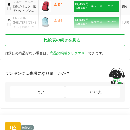
クルーズカンパニ
10000221
4.01
16,800円
9
楽天市場
ヤフー
9位
ー
防災のミカタ
｜
防
Amazon
災セット プレミア
ム
｜
T111-04
LA・PITA
14,980円
4.41
10
楽天市場
ヤフー
10位
SHELTER
｜
プレミ
Amazon
アム
｜
10000170
比較表の続きを見る
お探しの商品がない場合は、
商品の掲載をリクエスト
できます。
ランキングは参考になりましたか？
はい
いいえ
1位
検証2位