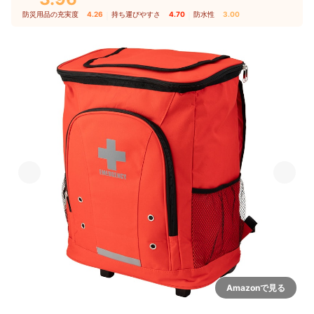
防災用品の充実度
4.26
｜
持ち運びやすさ
4.70
｜
防水性
3.00
Amazonで見る