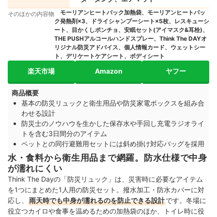
モーリアンヒートパック加熱袋、モーリアンヒートパッ
そのほかの内容物
ク発熱剤×3、ドライシャンプーシート×5枚、レスキューシ
ート、目かくしポンチョ、安眠セット(アイマスク&耳栓)、
THE PUSHアルコールハンドスプレー、Think The DAYオ
リジナル防災アドバイス、個人情報カード、ウェットシー
ト、デリケートケアシート、ボディシート
楽天市場
Amazon
ヤフー
商品概要
基本の防災リュックと衛生用品や防災家電ボックスを組み合
わせる設計
防災士のノウハウを生かした保存水や手回し充電ラジオライ
トを含む3日間分のアイテム
ペットとの同行避難用セットには斜め掛け対応バッグを採用
水・食料から衛生用品まで網羅。防水仕様で中身
が濡れにくい
Think The Dayの「防災リュック」は、災害時に必要なアイテム
を1つにまとめた1人用の防災セット。撥水加工・防水カバーに対
応し、
雨天時でも中身が濡れるのを防止できる設計
です。冬場に
役立つカイロや食事を温めるための加熱袋のほか、トイレ時に役