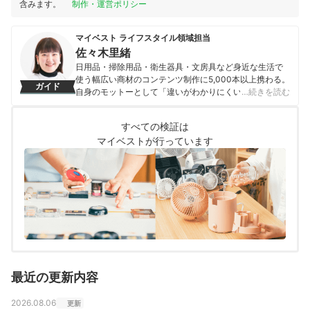
含みます。
制作・運営ポリシー
マイベスト ライフスタイル領域担当
佐々木里緒
日用品・掃除用品・衛生器具・文房具など身近な生活で
使う幅広い商材のコンテンツ制作に5,000本以上携わる。
ガイド
自身のモットーとして「違いがわかりにくい商材だから
…続きを読む
こそ、実際に検証しなければわからない情報を届けるこ
と」を心掛け、情報発信を行っている。
すべての検証は
佐々木里緒のプロフィール
マイベストが行っています
最近の更新内容
2026.08.06
更新