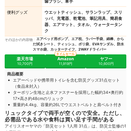
歯ブラシ、軍手
便利グッズ
ウエットティッシュ、サランラップ、スリ
ッパ、充電器、乾電池、筆記用具、簡易食
器、エアマット、タオル、ウォータータン
ク
エアベッド用ポンプ、エア枕、ラバー手袋、綿棒、から
そのほかの内容物
だ拭きシート、ティッシュ、ポリ袋、EVAサンダル、防水
スマホ袋、カッターナイフ、2WAYドライバー
タイムセール
楽天市場
Amazon
ヤフー
10,700円
11,919円
10,600円
商品概要
エアーベッドや携帯用トイレを含む防災グッズ31点セット
（食品未封入）
ターポリン生地と止水ファスナーを採用した幅約34×奥行約
17×高さ約48cmのリュック
重量約4.4kg、容量約26Lでウエストベルトと肩ベルト付き
リュックタイプで両手が空くので安全。ただし、
必需品である水や食料は買い足す手間がある
アイリスオーヤマの「防災セット 1人用 31点」は、防災士監修の1