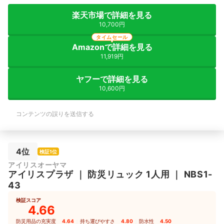
楽天市場で詳細を見る
10,700円
タイムセール
Amazonで詳細を見る
11,919円
ヤフーで詳細を見る
10,600円
コンテンツの誤りを送信する
4位
検証1位
アイリスオーヤマ
アイリスプラザ
｜
防災リュック 1人用
｜
NBS1-
43
検証スコア
4.66
防災用品の充実度
4.64
｜
持ち運びやすさ
4.80
｜
防水性
4.50