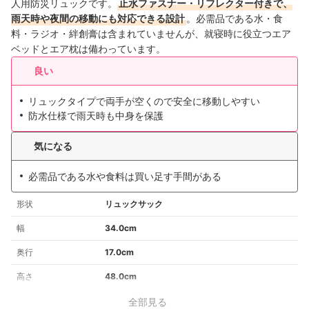
人用防災リュックです。
止水ファスナー・リフレクター付きで、
雨天時や夜間の移動にも対応できる設計
。必需品である水・食
料・ラジオ・絆創膏は含まれていませんが、就寝時に役立つエア
ベッドとエア枕は備わっています。
良い
リュックタイプで両手が空くので安全に移動しやすい
防水仕様で雨天時も中身を保護
気になる
必需品である水や食料は買い足す手間がある
形状
リュックサック
幅
34.0cm
奥行
17.0cm
高さ
48.0cm
全部見る