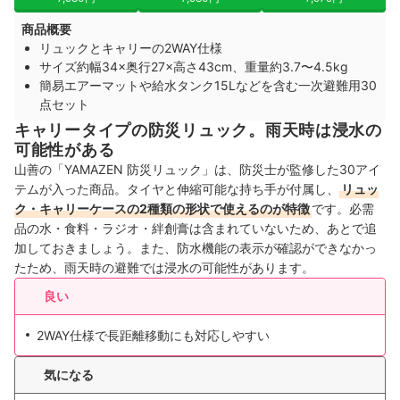
商品概要
リュックとキャリーの2WAY仕様
サイズ約幅34×奥行27×高さ43cm、重量約3.7〜4.5kg
簡易エアーマットや給水タンク15Lなどを含む一次避難用30
点セット
キャリータイプの防災リュック。雨天時は浸水の
可能性がある
山善の「YAMAZEN 防災リュック」は、防災士が監修した30アイ
テムが入った商品。タイヤと伸縮可能な持ち手が付属し、
リュッ
ク・キャリーケースの2種類の形状で使えるのが特徴
です。必需
品の水・食料・ラジオ・絆創膏は含まれていないため、あとで追
加しておきましょう。また、防水機能の表示が確認ができなかっ
たため、雨天時の避難では浸水の可能性があります。
良い
2WAY仕様で長距離移動にも対応しやすい
気になる