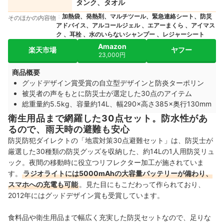
タンク、タオル
加熱袋、発熱剤、マルチツール、緊急連絡シート、防災
そのほかの内容物
アドバイス、アルコールジェル 、エアーまくら 、アイマス
ク 、耳栓 、水のいらないシャンプー 、レジャーシート
Amazon
楽天市場
ヤフー
23,000円
商品概要
グッドデザイン賞受賞の自立型デザインと防炎ターポリン
被災者の声をもとに防災士が選定した30点のアイテム
総重量約5.5kg、容量約14L、幅290×高さ385×奥行130mm
衛生用品まで網羅した30点セット。防水性があ
るので、雨天時の避難も安心
防災防犯ダイレクトの「地震対策30点避難セット」は、防災士が
厳選した30種類の防災グッズを収納した、約14Lの1人用防災リュ
ック。夜間の移動時に役立つリフレクター加工が施されていま
す。
ラジオライトには5000mAhの大容量バッテリーが備わり、
スマホへの充電も可能
。⾒た⽬にもこだわって作られており、
2012年にはグッドデザイン賞も受賞しています。
食料品や衛生用品まで幅広く充実した防災セットなので、足りな