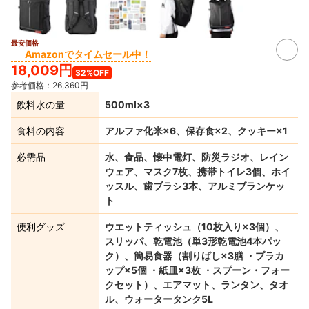
最安価格
Amazonでタイムセール中！
18,009円
32%OFF
参考価格：
26,360円
飲料水の量
500ml×3
食料の内容
アルファ化米×6、保存食×2、クッキー×1
必需品
水、食品、懐中電灯、防災ラジオ、レイン
ウェア、マスク7枚、携帯トイレ3個、ホイ
ッスル、歯ブラシ3本、アルミブランケッ
ト
便利グッズ
ウエットティッシュ（10枚入り×3個）、
スリッパ、乾電池（単3形乾電池4本パッ
ク）、簡易食器（割りばし×3膳 ・プラカ
ップ×5個 ・紙皿×3枚 ・スプーン・フォー
クセット）、エアマット、ランタン、タオ
ル、ウォータータンク5L