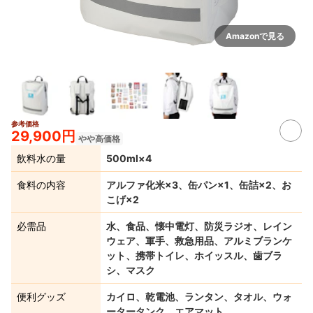
Amazonで見る
参考価格
29,900円
やや高価格
飲料水の量
500ml×4
食料の内容
アルファ化米×3、缶パン×1、缶詰×2、お
こげ×2
必需品
水、食品、懐中電灯、防災ラジオ、レイン
ウェア、軍手、救急用品、アルミブランケ
ット、携帯トイレ、ホイッスル、歯ブラ
シ、マスク
便利グッズ
カイロ、乾電池、ランタン、タオル、ウォ
ータータンク、エアマット