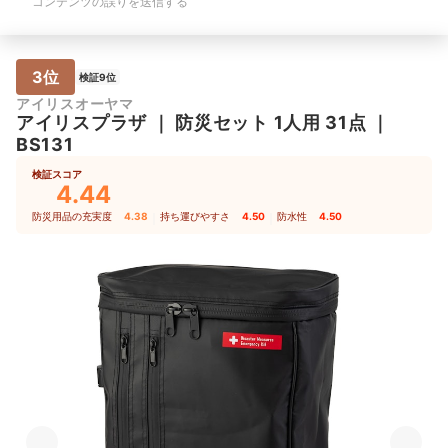
コンテンツの誤りを送信する
3位
検証9位
アイリスオーヤマ
アイリスプラザ
｜
防災セット 1人用 31点
｜
BS131
検証スコア
4.44
防災用品の充実度
4.38
｜
持ち運びやすさ
4.50
｜
防水性
4.50