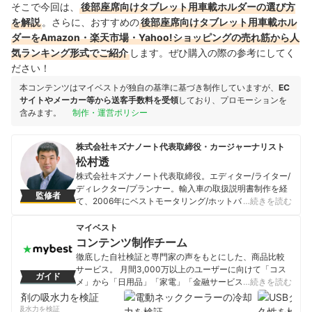
そこで今回は、
後部座席向けタブレット用車載ホルダーの選び方
を解説
。さらに、おすすめの
後部座席向けタブレット用車載ホル
ダーをAmazon・楽天市場・Yahoo!ショッピングの売れ筋から人
気ランキング形式でご紹介
します。ぜひ購入の際の参考にしてく
ださい！
本コンテンツはマイベストが独自の基準に基づき制作していますが、
EC
サイトやメーカー等から送客手数料を受領
しており、プロモーションを
含みます。
制作・運営ポリシー
株式会社キズナノート代表取締役・カージャーナリスト
松村透
株式会社キズナノート代表取締役。エディター/ライター/
ディレクター/プランナー。輸入車の取扱説明書制作を経
監修者
て、2006年にベストモータリング/ホットバージョン公式
…続きを読む
サイトリニューアルを担当。カーメディアの運営サポー
トや企画立案・ディレクションが得意分野。またオーナ
マイベスト
ーインタビューをライフワークとし、人選から取材・撮
コンテンツ制作チーム
影・原稿執筆・レタッチ・編集までを一手に担う。現在
徹底した自社検証と専門家の声をもとにした、商品比較
の愛車は、1970年式ポルシェ911S（プラレール号）と
サービス。 月間3,000万以上のユーザーに向けて「コス
ガイド
2022年式フォルクスワーゲン パサートヴァリアント。
メ」から「日用品」「家電」「金融サービス」まで、ベ
…続きを読む
松村透のプロフィール
ストな商品を選んでもらうために、毎日コンテンツを制
作中。
剤の吸水力を検証