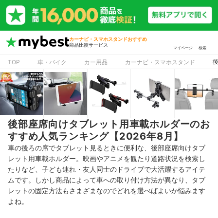
カーナビ・スマホスタンドおすすめ
商品比較サービス
マイページ
検索
TOP
車・バイク
カー用品
カーナビ・スマホスタンド
後部座席向けタブレット用車載ホルダーのお
すすめ人気ランキング【2026年8月】
車の後ろの席でタブレット見るときに便利な、後部座席向けタブ
レット用車載ホルダー。映画やアニメを観たり道路状況を検索し
たりなど、子ども連れ・友人同士のドライブで大活躍するアイテ
ムです。しかし商品によって車への取り付け方法が異なり、タブ
レットの固定方法もさまざまなのでどれを選べばよいか悩みます
よね。