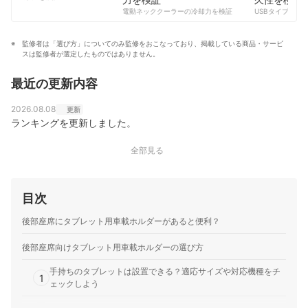
コンテンツ制作チームのプロフィール
電動ネッククーラーの冷却力を検証
USBタイプCケー
監修者は「選び方」についてのみ監修をおこなっており、掲載している商品・サービ
スは監修者が選定したものではありません。
最近の更新内容
2026.08.08
更新
ランキングを更新しました。
全部見る
目次
後部座席にタブレット用車載ホルダーがあると便利？
後部座席向けタブレット用車載ホルダーの選び方
手持ちのタブレットは設置できる？適応サイズや対応機種をチ
1
ェックしよう