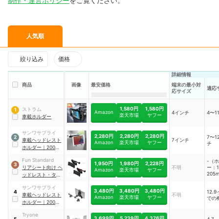
制作・運営ポリシー
をご覧ください。
人気順
絞り込み
価格
詳細情報
商品
画像
最安価格
端末の最小対
適応
応サイズ
1,580円
1,580円
ストラム
1
Amazon
4インチ
4〜1
楽天市場
ヤフー
車載ホルダー
サンワサプライ
2,280円
2,280円
2,280円
7〜1
2
車載ヘッドレスト
7インチ
Amazon
楽天市場
ヤフー
チ
ホルダー
｜
200-
CAR090
Fun Standard
-（
1,950円
1,980円
2,228円
3
リアシート向け ヘ
不明
ー：1
Amazon
楽天市場
ヤフー
205
ッドレスト・タブ
レットホルダー
サンワサプライ
3,480円
3,480円
3,480円
12.
4
車載ヘッドレスト
不明
Amazon
楽天市場
ヤフー
での
ホルダー
｜
200-
CAR070
Tryone
3,699円
5,239円
4,376円
4.7～