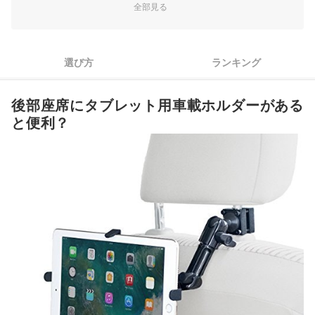
2
使用シーンにあわせて車への取り付け方式を選ぼう
全部見る
3
タブレットの固定方法の違いもチェック
4
車内で快適にタブレットを使える、そのほかの機能に注目
選び方
ランキング
走行中に外れにくい工夫はある？安全に使うための仕様をチェ
5
ック
後部座席にタブレット用車載ホルダーがある
と便利？
後部座席向けタブレット用車載ホルダー全42商品おすすめ人気ランキ
ング
後部座席を快適スペースにするテーブルもチェックしよう
後部座席向けタブレット用車載ホルダーの売れ筋ランキングもチェッ
ク！