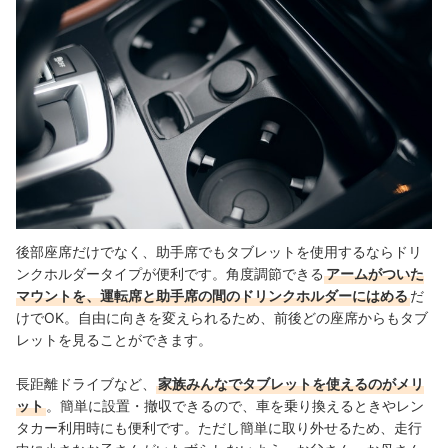
後部座席だけでなく、助手席でもタブレットを使用するならドリ
ンクホルダータイプが便利です。角度調節できる
アームがついた
マウントを、運転席と助手席の間のドリンクホルダーにはめる
だ
けでOK。自由に向きを変えられるため、前後どの座席からもタブ
レットを見ることができます。
長距離ドライブなど、
家族みんなでタブレットを使えるのがメリ
ット
。簡単に設置・撤収できるので、
車を乗り換えるときやレン
タカー利用時にも便利です
。ただし簡単に取り外せるため、
走行