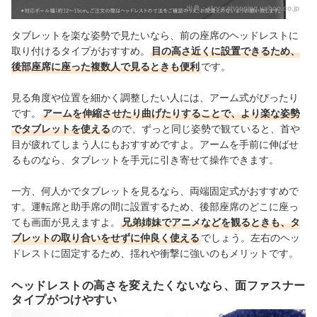
出典：
store.shopping.yahoo.co.jp
タブレットを楽な姿勢で見たいなら、前の座席のヘッドレストに
取り付けるタイプがおすすめ。
目の高さ近くに設置できるため、
後部座席に座った複数人で見るときも便利
です。
見る角度や位置を細かく調整したい人には、アーム式がぴったり
です。
アームを伸縮させたり曲げたりすることで、より楽な姿勢
でタブレットを使える
ので、ずっと
同じ姿勢で観ていると、首や
目が疲れてしまう人にもおすすめですよ。アームを手前に伸ばせ
るものなら、タブレットを手元に引き寄せて操作できます。
一方、何人かでタブレットを見るなら、両端固定式がおすすめで
す。運転席と助手席の間に設置するため、後部座席のどこに座っ
ても画面が見えますよ。
兄弟姉妹でアニメなどを観るときも、タ
ブレットの取り合いをせずに仲良く使える
でしょう
。左右のヘッ
ドレストに固定するため、揺れや衝撃に強いのもメリットです。
ヘッドレストの高さを変えたくないなら、面ファスナー
タイプがつけやすい