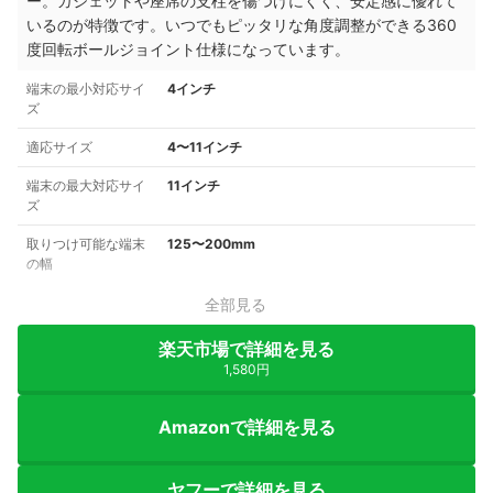
ー。ガジェットや座席の支柱を傷つけにくく、安定感に優れて
いるのが特徴です。いつでもピッタリな角度調整ができる360
度回転ボールジョイント仕様になっています。
端末の最小対応サイ
4インチ
ズ
適応サイズ
4〜11インチ
端末の最大対応サイ
11インチ
ズ
取りつけ可能な端末
125〜200mm
の幅
全部見る
楽天市場で詳細を見る
1,580円
Amazonで詳細を見る
ヤフーで詳細を見る