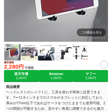
この商品を見る
出典：
amazon.co.jp
最安価格
2,280円
中価格
楽天市場
Amazon
ヤフー
2,280円
2,280円
2,280円
商品概要
ヘッドレストのシャフトに、工具を使わず簡単に設置できま
す。7〜12.9インチまでのスマホやタブレットに対応しており、
厚みが17mm以下であればケースをつけたままでも使用可能。2
つの関節が可動するため、見やすい角度に調整できるのも魅力