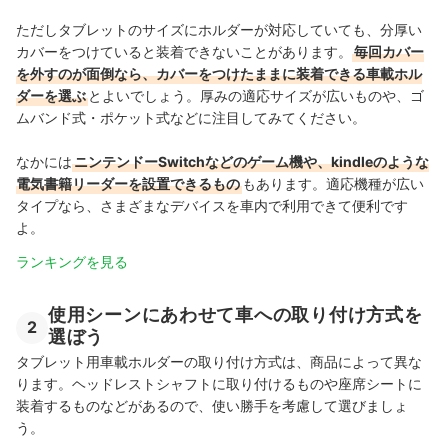
ただしタブレットのサイズにホルダーが対応していても、分厚い
カバーをつけていると装着できないことがあります。
毎回カバー
を外すのが面倒なら、カバーをつけたままに装着できる車載ホル
ダーを選ぶ
とよいでしょう。
厚みの適応サイズが広いものや、ゴ
ムバンド式・ポケット式などに注目してみてください
。
なかには
ニンテンドーSwitchなどのゲーム機や、kindleのような
電気書籍リーダーを設置できるもの
もあります。適応機種が広い
タイプなら、さまざまなデバイスを車内で利用できて便利です
よ。
ランキングを見る
使用シーンにあわせて車への取り付け方式を
2
選ぼう
タブレット用車載ホルダーの取り付け方式は、商品によって異な
ります。ヘッドレストシャフトに取り付けるものや座席シートに
装着するものなどがあるので、使い勝手を考慮して選びましょ
う。