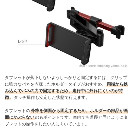
出典：
store.shopping.yahoo.co.jp
タブレットが落下しないようしっかりと固定するには、グリップ
に強力なバネを内蔵したホルダータイプがおすすめ。
両端から挟
み込んでバネの力で固定するため、走行中に外れにくいのが特
徴
。タッチ操作も安定した状態で行えます。
タブレットの
外枠を側面から固定するため、ホルダーの部品が画
面にかぶらない
のもポイント
です
。車内でも普段と同じようにタ
ブレットの操作をしたい人に向いています。