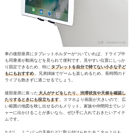
出典：
amazon.co.jp
車の後部座席にタブレットホルダーがついていれば、ドライブ中
も同乗者が動画などを見られて便利です。見やすい位置にしっか
り固定できるため、特に
タブレットを自分で持てない小さな子ど
もにもおすすめ
。
兄弟姉妹でゲームも楽しめるため、長時間のド
ライブも飽きずに過ごせるでしょう。
後部座席に座った
大人がナビをしたり、渋滞状況や天候を確認し
たりするときにも役立ちます
。スマホより画面が大きいので、広
い範囲の地図を映し出せるのもメリット。家族や仲間同士でレジ
ャーに出かけることが多いなら、ぜひ手に入れておきたいアイテ
ムです。
ただし、ミニバンの天井などに取り付けられたモニターよりも、