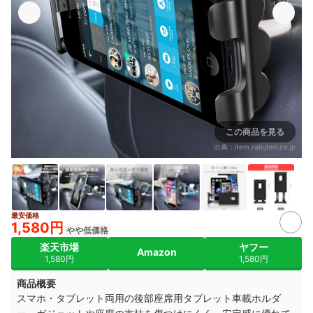
この商品を見る
出典：
item.rakuten.co.jp
最安価格
2+
1,580円
やや低価格
楽天市場
ヤフー
Amazon
1,580円
1,580円
商品概要
スマホ・タブレット両用の後部座席用タブレット車載ホルダ