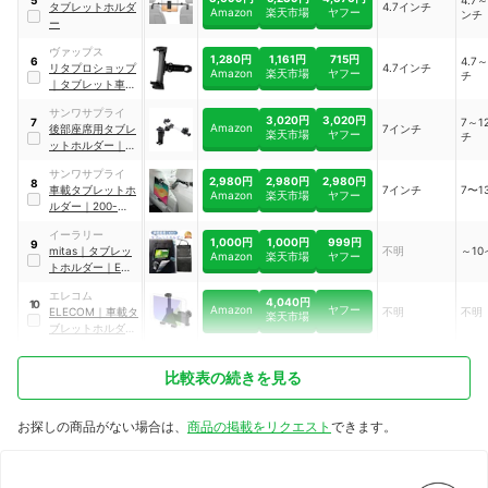
5
タブレットホルダ
4.7インチ
Amazon
楽天市場
ヤフー
ンチ
ー
ヴァップス
1,280円
1,161円
715円
4.7
6
‎リタプロショップ
4.7インチ
Amazon
楽天市場
ヤフー
チ
｜
タブレット車載
ホルダー
サンワサプライ
3,020円
3,020円
7～1
7
Amazon
後部座席用タブレ
7インチ
楽天市場
ヤフー
チ
ットホルダー
｜
CAR-HLD12BK
サンワサプライ
2,980円
2,980円
2,980円
8
車載タブレットホ
7インチ
7〜1
Amazon
楽天市場
ヤフー
ルダー
｜
200-
CAR108
イーラリー
1,000円
1,000円
999円
9
mitas
｜
タブレッ
不明
～1
Amazon
楽天市場
ヤフー
トホルダー
｜
ER-
BSTB
エレコム
4,040円
10
Amazon
ヤフー
ELECOM
｜
車載タ
不明
不明
楽天市場
ブレットホルダー
｜
P-CARTB02BK
比較表の続きを見る
お探しの商品がない場合は、
商品の掲載をリクエスト
できます。