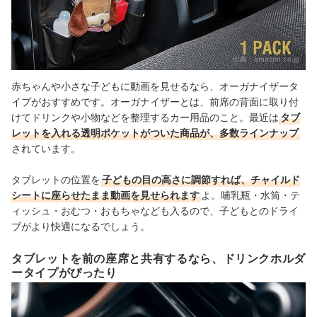
出典：
amazon.co.jp
赤ちゃんや小さな子どもに動画を見せるなら、オーガナイザータ
イプがおすすめです。オーガナイザーとは、前席の背面に取り付
けてドリンクや小物などを整理するカー用品のこと。最近は
タブ
レットを入れる透明ポケットがついた商品が、多数ラインナップ
されています。
タブレットの位置を
子どもの目の高さに調節すれば、チャイルド
シートに座らせたまま動画を見せられます
よ。哺乳瓶・水筒・テ
ィッシュ・おむつ・おもちゃなども入るので、子どもとのドライ
ブがより快適になるでしょう。
タブレットを前の座席と共有するなら、ドリンクホルダ
ータイプがぴったり