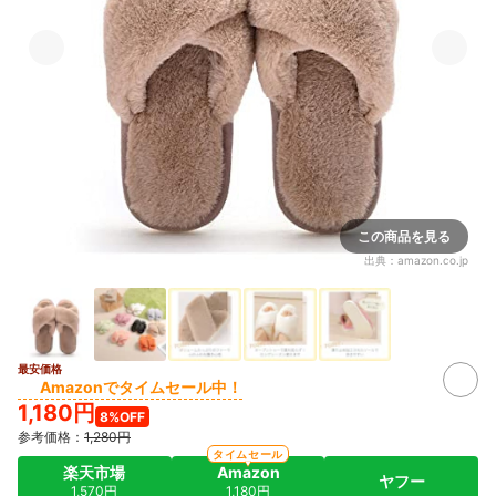
この商品を見る
出典：
amazon.co.jp
最安価格
Amazonでタイムセール中！
1,180円
8%OFF
参考価格：
1,280円
タイムセール
楽天市場
Amazon
ヤフー
1,570円
1,180円