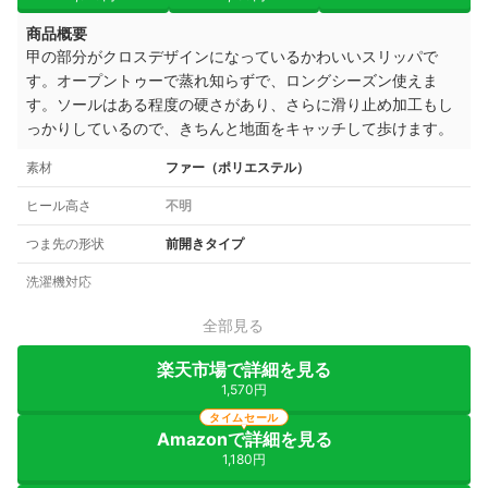
商品概要
甲の部分がクロスデザインになっているかわいいスリッパで
す。
オープントゥーで蒸れ知らずで、ロングシーズン使えま
す。
ソールはある程度の硬さがあり、
さらに滑り止め加工もし
っかりしているので、きちんと地面をキャッチして歩けます。
素材
ファー（ポリエステル）
ヒール高さ
不明
つま先の形状
前開きタイプ
洗濯機対応
全部見る
楽天市場で詳細を見る
1,570円
タイムセール
Amazonで詳細を見る
1,180円