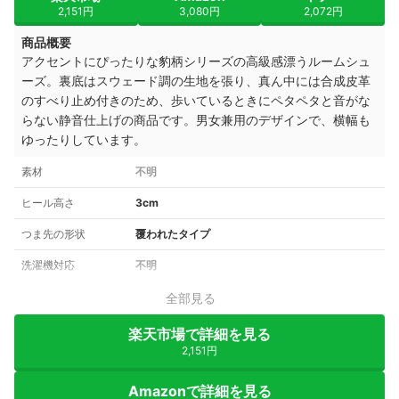
2,151円
3,080円
2,072円
商品概要
アクセントにぴったりな豹柄シリーズの高級感漂うルームシュ
ーズ。裏底はスウェード調の生地を張り、真ん中には合成皮革
のすべり止め付きのため、歩いているときにペタペタと音がな
らない静音仕上げの商品です。男女兼用のデザインで、横幅も
ゆったりしています。
素材
不明
ヒール高さ
3cm
つま先の形状
覆われたタイプ
洗濯機対応
不明
全部見る
楽天市場で詳細を見る
2,151円
Amazonで詳細を見る