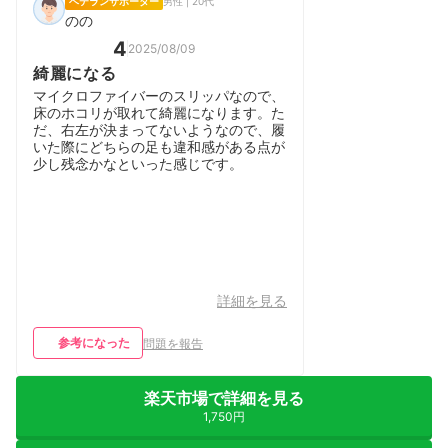
ベテランサポーター
男性 | 20代
のの
4
2025/08/09
綺麗になる
マイクロファイバーのスリッパなので、
床のホコリが取れて綺麗になります。た
だ、右左が決まってないようなので、履
いた際にどちらの足も違和感がある点が
少し残念かなといった感じです。
詳細を見る
参考になった
問題を報告
楽天市場で詳細を見る
1,750円