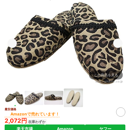
この商品を見る
出典：
amazon.co.jp
最安価格
Amazonで売れています！
2,072円
在庫わずか
楽天市場
Amazon
ヤフー