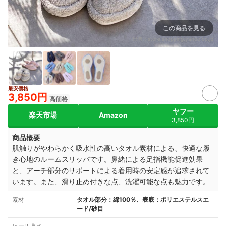
この商品を見る
出典：
store.shopping.yahoo.co.jp
最安価格
3,850円
高価格
ヤフー
楽天市場
Amazon
3,850円
商品概要
肌触りがやわらかく吸水性の高いタオル素材による、快適な履
き心地のルームスリッパです。鼻緒による足指機能促進効果
と、アーチ部分のサポートによる着用時の安定感が追求されて
います。また、滑り止め付きな点、洗濯可能な点も魅力です。
素材
タオル部分：綿100％、表底：ポリエステルスエ
ード/砂目