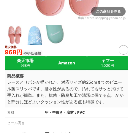
この商品を見る
出典：
store.shopping.yahoo.co.jp
最安価格
968円
やや低価格
楽天市場
ヤフー
Amazon
968円
1,020円
商品概要
レースとリボンが描かれた、対応サイズ約25cmまでのビニー
ル製スリッパです。撥水性があるので、汚れてもサッと拭けて
手入れが簡単。また、抗菌・防臭加工で清潔に保てる点、かか
と部分にほどよいクッション性がある点も特徴です。
素材
甲・中敷き・底材：PVC
ヒール高さ