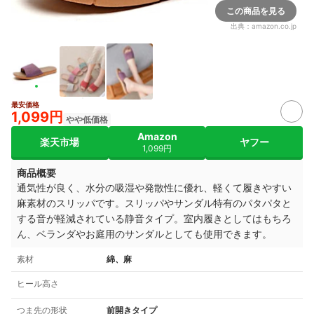
この商品を見る
出典：
amazon.co.jp
最安価格
1,099円
やや低価格
Amazon
楽天市場
ヤフー
1,099円
商品概要
通気性が良く、水分の吸湿や発散性に優れ、軽くて履きやすい
麻素材のスリッパです。スリッパやサンダル特有のパタパタと
する音が軽減されている静音タイプ。室内履きとしてはもちろ
ん、ベランダやお庭用のサンダルとしても使用できます。
素材
綿、麻
ヒール高さ
つま先の形状
前開きタイプ