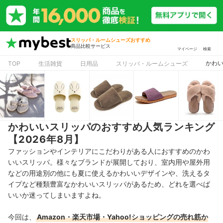
スリッパ・ルームシューズおすすめ
商品比較サービス
マイページ
検索
かわい
TOP
生活雑貨
日用品
スリッパ・ルームシューズ
かわいいスリッパのおすすめ人気ランキング
【2026年8月】
ファッションやインテリアにこだわりがある人におすすめのかわ
いいスリッパ。様々なブランドが展開しており、室内用や屋外用
などの用途別の他にも夏に使えるかわいいデザインや、洗えるタ
イプなど種類豊富なかわいいスリッパがあるため、どれを選べば
いいか迷ってしまいますよね。
今回は、
Amazon・楽天市場・Yahoo!ショッピングの売れ筋か