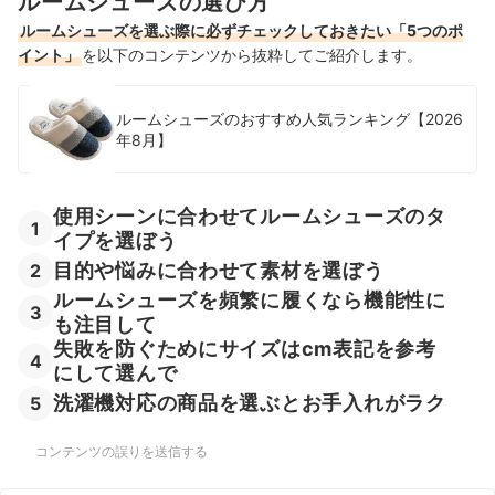
ルームシューズの選び方
かわいいスリッパの売れ筋ランキングもチェック！
ルームシューズを選ぶ際に必ずチェックしておきたい「5つのポ
イント」
を以下のコンテンツから抜粋してご紹介します。
ルームシューズのおすすめ人気ランキング【2026
年8月】
使用シーンに合わせてルームシューズのタ
1
イプを選ぼう
目的や悩みに合わせて素材を選ぼう
2
ルームシューズを頻繁に履くなら機能性に
3
も注目して
失敗を防ぐためにサイズはcm表記を参考
4
にして選んで
洗濯機対応の商品を選ぶとお手入れがラク
5
コンテンツの誤りを送信する