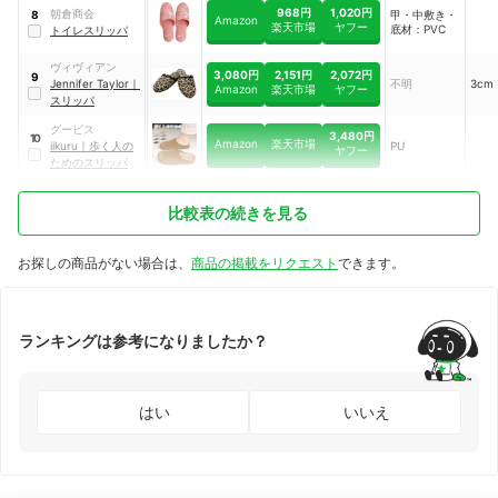
968円
1,020円
朝倉商会
甲・中敷き・
8
Amazon
楽天市場
ヤフー
底材：PVC
トイレスリッパ
ヴィヴィアン
3,080円
2,151円
2,072円
9
Jennifer Taylor
｜
不明
3cm
Amazon
楽天市場
ヤフー
スリッパ
グービス
3,480円
10
Amazon
楽天市場
iikuru
｜
歩く人の
PU
ヤフー
ためのスリッパ
比較表の続きを見る
お探しの商品がない場合は、
商品の掲載をリクエスト
できます。
ランキングは参考になりましたか？
はい
いいえ