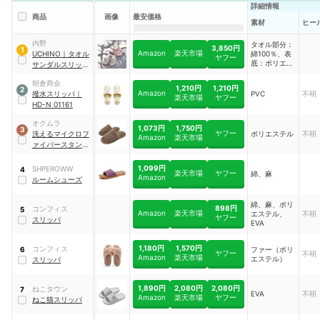
詳細情報
商品
画像
最安価格
素材
ヒー
内野
タオル部分：
3,850円
1
Amazon
楽天市場
UCHINO
｜
タオル
綿100％、表
ヤフー
底：ポリエス
サンダルスリッパ
テルスエー
｜
TRP35RE
ド/砂目
朝倉商会
1,210円
1,210円
2
Amazon
撥水スリッパ
｜
PVC
不明
楽天市場
ヤフー
HD-N 01161
オクムラ
1,073円
1,750円
3
ヤフー
洗えるマイクロフ
ポリエステル
不明
Amazon
楽天市場
ァイバースタンダ
ードスリッパ
1,099円
SHPEROWW
4
楽天市場
ヤフー
綿、麻
Amazon
ルームシューズ
綿、麻、ポリ
898円
コンフィス
5
Amazon
楽天市場
エステル、
不明
ヤフー
スリッパ
EVA
1,180円
1,570円
コンフィス
ファー（ポリ
6
ヤフー
不明
Amazon
楽天市場
エステル）
スリッパ
1,890円
2,080円
2,080円
ねこタウン
7
EVA
不明
Amazon
楽天市場
ヤフー
ねこ猫スリッパ