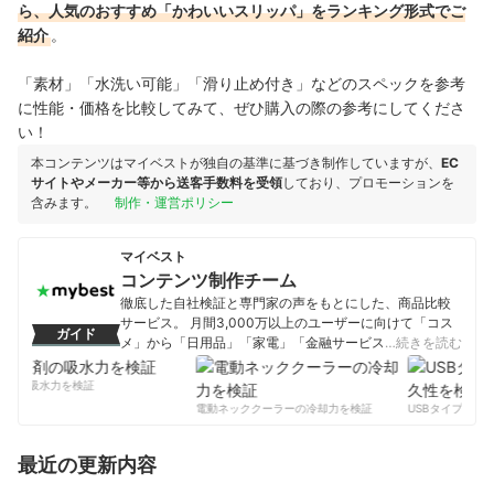
ら、人気のおすすめ「かわいいスリッパ」をランキング形式でご
紹介
。
「素材」「水洗い可能」「滑り止め付き」などのスペックを参考
に性能・価格を比較してみて、ぜひ購入の際の参考にしてくださ
い！
本コンテンツはマイベストが独自の基準に基づき制作していますが、
EC
サイトやメーカー等から送客手数料を受領
しており、プロモーションを
含みます。
制作・運営ポリシー
マイベスト
コンテンツ制作チーム
徹底した自社検証と専門家の声をもとにした、商品比較
サービス。 月間3,000万以上のユーザーに向けて「コス
ガイド
メ」から「日用品」「家電」「金融サービス」まで、ベ
…続きを読む
ストな商品を選んでもらうために、毎日コンテンツを制
作中。
剤の吸水力を検証
コンテンツ制作チームのプロフィール
電動ネッククーラーの冷却力を検証
USBタイプCケー
最近の更新内容