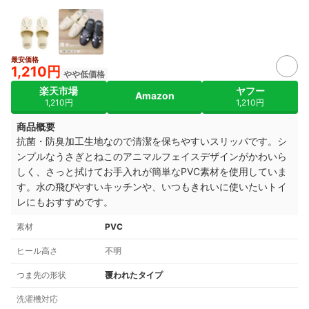
最安価格
1,210円
やや低価格
楽天市場
ヤフー
Amazon
1,210円
1,210円
商品概要
抗菌・防臭加工生地なので清潔を保ちやすいスリッパです。シ
ンプルなうさぎとねこのアニマルフェイスデザインがかわいら
しく、さっと拭けてお手入れが簡単なPVC素材を使用していま
す。水の飛びやすいキッチンや、いつもきれいに使いたいトイ
レにもおすすめです。
素材
PVC
ヒール高さ
不明
つま先の形状
覆われたタイプ
洗濯機対応