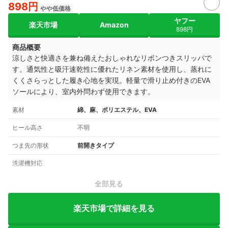
898円
やや低価格
ヤフー
楽天市場
Amazon
898円
商品概要
涼しさと快適さを兼ね備えたおしゃれなリボンつきスリッパで
す。通気性と吸汗速乾性に優れたリネン素材を使用し、蒸れに
くくさらっとした履き心地を実現。軽量で滑り止め付きのEVA
ソールにより、室内外問わず使用できます。
素材
綿、麻、ポリエステル、EVA
ヒール高さ
不明
つま先の形状
前開きタイプ
洗濯機対応
全部見る
楽天市場で詳細を見る