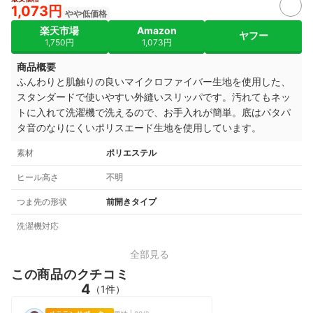
1,073円
やや低価格
楽天市場
Amazon
ヤフー
1,750円
1,073円
商品概要
ふんわりと肌触りの良いマイクロファイバー生地を使用した、
スタンダードで使いやすい外縫いスリッパです。汚れてもネッ
トに入れて洗濯機で洗えるので、お手入れが簡単。底はパタパ
タ音のなりにくいポリスエード生地を使用しています。
素材
ポリエステル
ヒール高さ
不明
つま先の形状
前開きタイプ
洗濯機対応
全部見る
この商品のクチコミ
4
（1件）