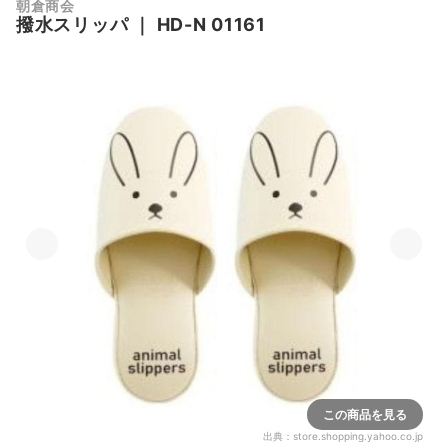
朝倉商会
撥水スリッパ
｜
HD-N 01161
この商品を見る
出典：
store.shopping.yahoo.co.jp