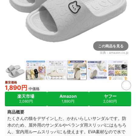
この商品を見る
出典：
amazon.co.jp
最安価格
1,890円
中価格
楽天市場
Amazon
ヤフー
2,080円
1,890円
2,080円
商品概要
たくさんの猫をデザインした、かわいらしいサンダルです。防
水のため、屋外用のサンダルやベランダ用スリッパにはもちろ
ん、室内用ルームスリッパにも使えます。EVA素材なので水で