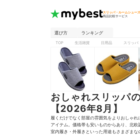
スリッパ・ルームシュー
商品比較サービス
選び方
ランキング
TOP
生活雑貨
日用品
スリッパ
おしゃれスリッパ
【2026年8月】
履くだけでなく部屋の雰囲気をよりおしゃれ
アイテム。価格帯も安いものからあり、北欧
室内履き・外履きといった用途もさまざまな