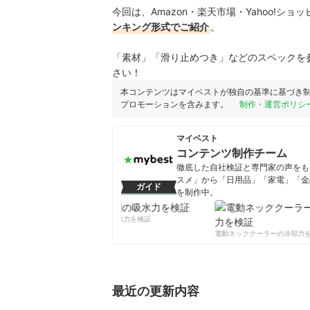
今回は、Amazon・楽天市場・Yahoo!シ
ンキング形式でご紹介
。
「素材」「滑り止めつき」などのスペックを
さい！
本コンテンツはマイベストが独自の基準に基づき
プロモーションを含みます。
制作・運営ポリシ
マイベスト
コンテンツ制作チーム
徹底した自社検証と専門家の声をもと
スメ」から「日用品」「家電」「金
ガイド
を制作中。
コンテンツ制作チームのプロフ
柔軟剤の吸水力を検証
電動ネッククーラーの冷却力を
最近の更新内容