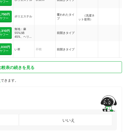
ヤフー
2,750円
覆われたタイ
（洗濯ネ
ポリエステル
ヤフー
プ
ット使用）
無地：麻
2,310円
55%/綿
前開きタイプ
ヤフー
45%、ヘリン
ボーン：麻
100%、スト
2,030円
ライプ：綿
い草
不明
前開きタイプ
ヤフー
75%/麻25%
比較表の続きを見る
ト
できます。
いいえ