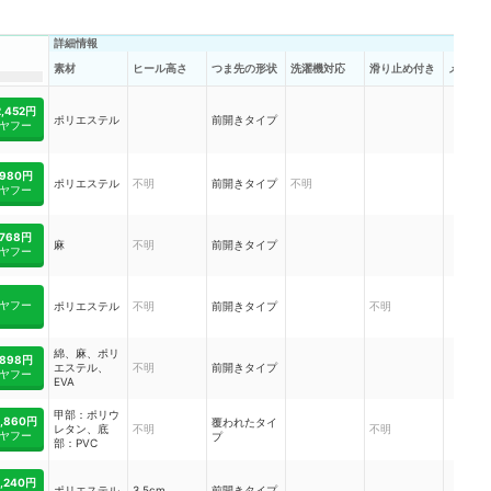
詳細情報
素材
ヒール高さ
つま先の形状
洗濯機対応
滑り止め付き
メッシ
2,452円
ポリエステル
前開きタイプ
ヤフー
980円
ポリエステル
不明
前開きタイプ
不明
ヤフー
768円
麻
不明
前開きタイプ
ヤフー
ヤフー
ポリエステル
不明
前開きタイプ
不明
綿、麻、ポリ
898円
エステル、
不明
前開きタイプ
ヤフー
EVA
甲部：ポリウ
2,860円
覆われたタイ
レタン、底
不明
不明
ヤフー
プ
部：PVC
1,240円
ポリエステル
3.5cm
前開きタイプ