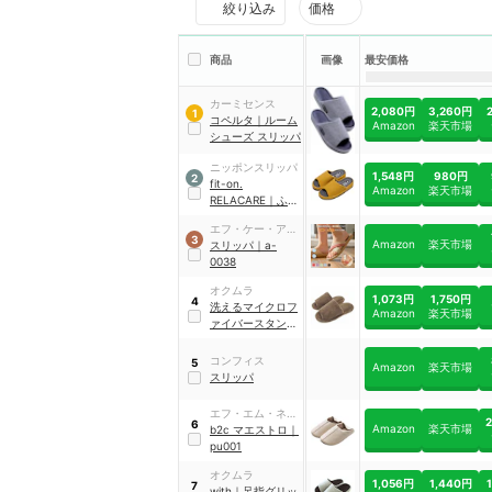
絞り込み
価格
商品
画像
最安価格
カーミセンス
2,080円
3,260円
1
コペルタ
｜
ルーム
Amazon
楽天市場
シューズ スリッパ
ニッポンスリッパ
1,548円
980円
2
fit-on.
Amazon
楽天市場
RELACARE
｜
ふわ
っとコンフォート
エフ・ケー・アー
3
Amazon
楽天市場
ル
スリッパ
｜
a-
0038
オクムラ
1,073円
1,750円
4
洗えるマイクロフ
Amazon
楽天市場
ァイバースタンダ
ードスリッパ
コンフィス
5
Amazon
楽天市場
スリッパ
エフ・エム・ネッ
6
Amazon
楽天市場
ト
b2c マエストロ
｜
pu001
オクムラ
1,056円
1,440円
7
with
｜
足指グリッ