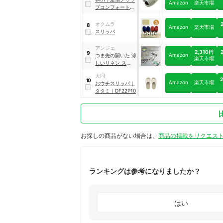
Amazon
楽天市場
プコンフォート
｜
NWAA7902GY
オクムラ
8
Amazon
楽天市場
スリッパ
アンジェ
2,310円
9
Amazon
つま先の開いた 涼
楽天市場
しいリネン スリッ
パ
｜
151605
大同
10
Amazon
楽天市場
おウチスリッパ
｜
タタミ
｜
DF22P10
お探しの商品がない場合は、
商品の掲載をリクエス
ランキングは参考になりましたか？
はい