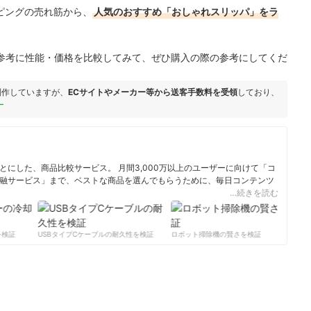
ョッピングの売れ筋から、
人気のおすすめ「おしゃれスリッパ」をラ
参考に性能・価格を比較してみて、ぜひ購入の際の参考にしてくだ
制作していますが、
ECサイトやメーカー等から送客手数料を受領
しており、
ー
にした、商品比較サービス。 月間3,000万以上のユーザーに向けて「コ
融サービス」まで、ベストな商品を選んでもらうために、毎日コンテンツ
…続きを読む
ィール
検証
USBタイプCケーブルの耐久性を検証
ロボット掃除機の賢さを検証
サ