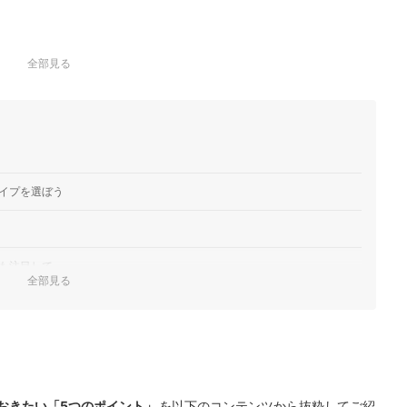
全部見る
イプを選ぼう
も注目して
全部見る
にして選んで
グ
おきたい「5つのポイント」
を以下のコンテンツから抜粋してご紹