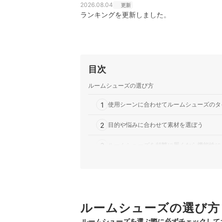
2026.08.04
更新
ランキングを更新しました。
目次
ルームシューズの選び方
1
使用シーンに合わせてルームシューズのタ
2
目的や悩みに合わせて素材を選ぼう
3
ルームシューズを頻繁に履くなら機能性に
4
失敗を防ぐためにサイズはcm表記を参考
5
洗濯機対応の商品を選ぶとお手入れがラク
ルームシューズの選び方
おしゃれスリッパ全29商品おすすめ人気ランキン
ルームシューズを選ぶ際に必ずチェックして