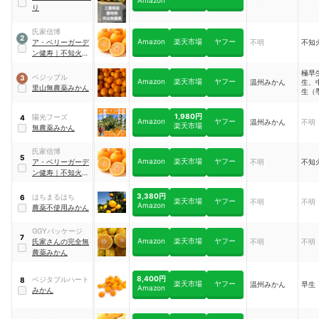
Amazon
り
氏家信博
2
Amazon
楽天市場
ヤフー
ア・ベリーガーデ
不明
不知
ン健寿
｜
不知火 デ
コポン
極早
ベジップル
3
Amazon
楽天市場
ヤフー
温州みかん
生、
里山無農薬みかん
生（
り異
1,980円
陽光フーズ
4
Amazon
ヤフー
温州みかん
不明
楽天市場
無農薬みかん
氏家信博
5
Amazon
楽天市場
ヤフー
ア・ベリーガーデ
不明
不知
ン健寿
｜
不知火 デ
コポン
3,380円
はちまるはち
6
楽天市場
ヤフー
不明
不明
Amazon
農薬不使用みかん
GGYパッケージ
7
Amazon
楽天市場
ヤフー
氏家さんの完全無
不明
不明
農薬みかん
8,400円
ベジタブルハート
8
楽天市場
ヤフー
温州みかん
早生
Amazon
みかん