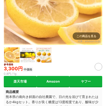
この商品を見る
出典：
amazon.co.jp
参考価格
3,300円
中価格
0.8円 / 1g
楽天市場
Amazon
ヤフー
商品概要
熊本県の南向き斜面の自社農園で、日の光を浴びて育まれたは
るか4kgセット。香りが良く糖度は13度程度であり、酸味が少