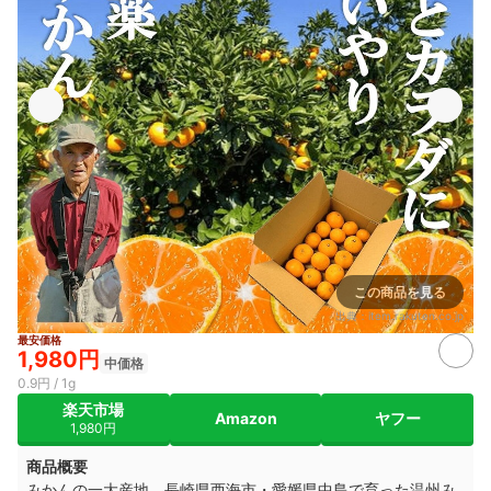
この商品を見る
出典：
item.rakuten.co.jp
最安価格
1,980円
中価格
0.9円 / 1g
楽天市場
Amazon
ヤフー
1,980円
商品概要
みかんの一大産地、長崎県西海市・愛媛県中島で育った温州み