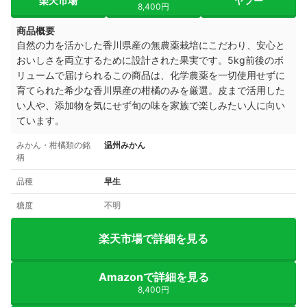
楽天市場
ヤフー
8,400円
商品概要
自然の力を活かした香川県産の無農薬栽培にこだわり、安心と
おいしさを両立するために設計された果実です。5kg前後のボ
リュームで届けられるこの商品は、化学農薬を一切使用せずに
育てられた希少な香川県産の柑橘のみを厳選。皮まで活用した
い人や、添加物を気にせず旬の味を家族で楽しみたい人に向い
ています。
みかん・柑橘類の銘
温州みかん
柄
品種
早生
糖度
不明
楽天市場で詳細を見る
Amazonで詳細を見る
8,400円