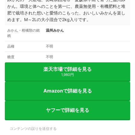
かん。環境と体へのことを第一に、農薬無使用・有機肥料と堆
肥で栽培された想いと愛情のこもった、おいしいみかんを楽し
めます。M～2Lの大小混合で2kg入りです。
みかん・柑橘類の銘
温州みかん
柄
品種
不明
糖度
不明
楽天市場で詳細を見る
1,980円
Amazonで詳細を見る
ヤフーで詳細を見る
コンテンツの誤りを送信する