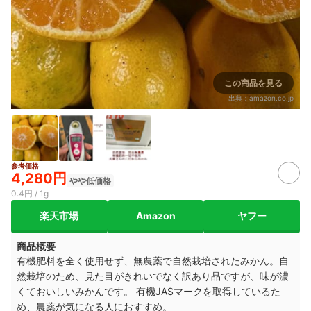
この商品を見る
出典：
amazon.co.jp
参考価格
4,280円
やや低価格
0.4円 / 1g
楽天市場
Amazon
ヤフー
商品概要
有機肥料を全く使用せず、無農薬で自然栽培されたみかん。自
然栽培のため、見た目がきれいでなく訳あり品ですが、味が濃
くておいしいみかんです。 有機JASマークを取得しているた
め、農薬が気になる人におすすめ。