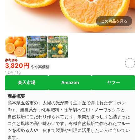
この商品を見る
出典：
amazon.co.jp
参考価格
3,820円
やや高価格
1.2円 / 1g
楽天市場
Amazon
ヤフー
商品概要
熊本県玉名市の、太陽の光が降り注ぐ丘で育まれたデコポン
3kg。無農薬かつ化学肥料・除草剤不使用・ノーワックスと、
自然栽培にこだわり作られており、果肉がぎっしりと詰まった
コクと風味の高い味わいです。有機自然栽培で作られたフルー
ツを求める人や、皮まで製菓や料理に活用したい人に向いてい
ます。