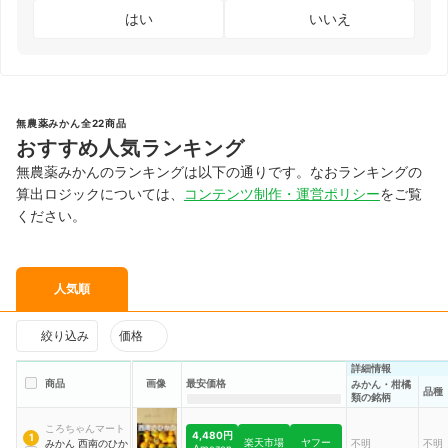
はい
いいえ
無農薬みかん全22商品
おすすめ人気ランキング
無農薬みかんのランキングは以下の通りです。なおランキングの
算出ロジックについては、
コンテンツ制作・運営ポリシー
をご覧
ください。
人気順
絞り込み
価格
詳細情報
商品
画像
最安価格
みかん・柑橘
品種
類の銘柄
ころちゃんマート
4,480円
1
楽天市場
ヤフー
みかん 西南のひか
不明
不明