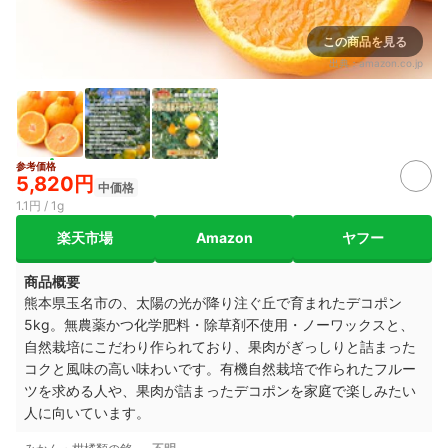
この商品を見る
出典：
amazon.co.jp
参考価格
5,820円
中価格
1.1円 / 1g
楽天市場
Amazon
ヤフー
商品概要
熊本県玉名市の、太陽の光が降り注ぐ丘で育まれたデコポン
5kg。無農薬かつ化学肥料・除草剤不使用・ノーワックスと、
自然栽培にこだわり作られており、果肉がぎっしりと詰まった
コクと風味の高い味わいです。有機自然栽培で作られたフルー
ツを求める人や、果肉が詰まったデコポンを家庭で楽しみたい
人に向いています。