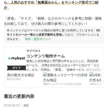
ら、人気のおすすめ「無農薬みかん」をランキング形式でご紹
介
。
「産地」「サイズ」「銘柄」などのスペックを参考に性能・価格
を比較してみて、ぜひ購入の際の参考にしてください！
本コンテンツはマイベストが独自の基準に基づき制作していますが、
EC
サイトやメーカー等から送客手数料を受領
しており、プロモーションを
含みます。
制作・運営ポリシー
マイベスト
コンテンツ制作チーム
徹底した自社検証と専門家の声をもとにした、商品比較
サービス。 月間3,000万以上のユーザーに向けて「コス
ガイド
メ」から「日用品」「家電」「金融サービス」まで、ベ
…続きを読む
ストな商品を選んでもらうために、毎日コンテンツを制
作中。
剤の吸水力を検証
コンテンツ制作チームのプロフィール
電動ネッククーラーの冷却力を検証
USBタイプCケー
最近の更新内容
2026.08.04
更新