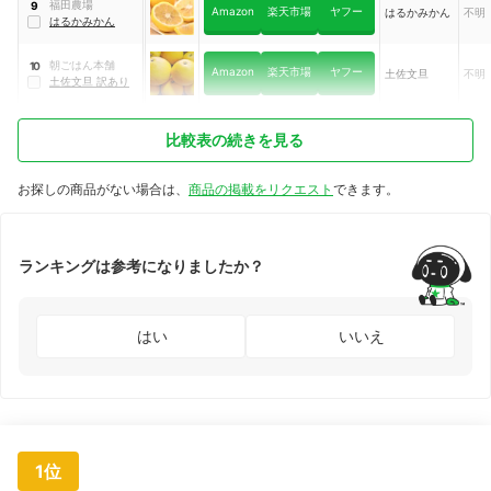
福田農場
9
Amazon
楽天市場
ヤフー
はるかみかん
不明
はるかみかん
朝ごはん本舗
10
Amazon
楽天市場
ヤフー
土佐文旦
不明
土佐文旦 訳あり
比較表の続きを見る
お探しの商品がない場合は、
商品の掲載をリクエスト
できます。
ランキングは参考になりましたか？
はい
いいえ
1位