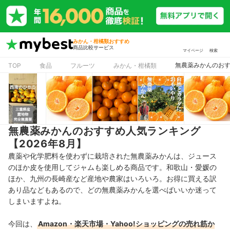
みかん・柑橘類おすすめ
商品比較サービス
マイページ
検索
無農薬みかんのおす
TOP
食品
フルーツ
みかん・柑橘類
無農薬みかんのおすすめ人気ランキング
【2026年8月】
農薬や化学肥料を使わずに栽培された無農薬みかんは、ジュース
のほか皮を使用してジャムも楽しめる商品です。和歌山・愛媛の
ほか、九州の長崎産など産地や農家はいろいろ。お得に買える訳
あり品などもあるので、どの無農薬みかんを選べばいいか迷って
しまいますよね。
今回は、
Amazon・楽天市場・Yahoo!ショッピングの売れ筋か