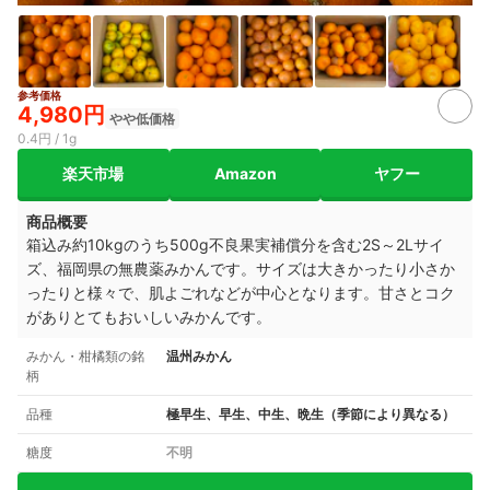
参考価格
4,980円
やや低価格
0.4円 / 1g
楽天市場
Amazon
ヤフー
商品概要
箱込み約10kgのうち500g不良果実補償分を含む2S～2Lサイ
ズ、福岡県の無農薬みかんです。サイズは大きかったり小さか
ったりと様々で、肌よごれなどが中心となります。甘さとコク
がありとてもおいしいみかんです。
みかん・柑橘類の銘
温州みかん
柄
品種
極早生、早生、中生、晩生（季節により異なる）
糖度
不明