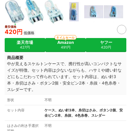
最安価格
420円
低価格
タイムセール
楽天市場
Amazon
ヤフー
427円
491円
420円
商品概要
中が見えるスケルトンケースで、携行性が高いコンパクトなサ
イズが特徴。セット内容は少ないながらも、ハサミや縫い針な
どにもこだわって作られています。セット内容は、ぬい針3
本・糸切はさみ・ボタン2個・安全ピン2本・糸抜・4色糸巻・
スレダーです。
形状
不明
セット内容
ケース、ぬい針3本、糸切はさみ、ボタン2個、安
全ピン2本、糸抜、4色糸巻、スレダー
はさみの利き手選択
不明
可能