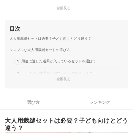
全部見る
目次
大人用裁縫セットは必要？子ども向けとどう違う？
シンプルな大人用裁縫セットの選び方
1
用途に適した道具が入っているセットを選ぼう
2
出し入れ・整理がしやすいケースをチョイス
全部見る
3
かわいいデザインやカラーを選ぶのも楽しい
4
中身だけのセットを選び、自由に組み合わせるのもあり
選び方
ランキング
シンプルな大人用裁縫セット全45商品おすすめ人気ランキング
大人用裁縫セットは必要？子ども向けとどう
指ぬき・糸通し器などの裁縫道具にもこだわろう
違う？
シンプルな大人用裁縫セットの売れ筋ランキングもチェック！