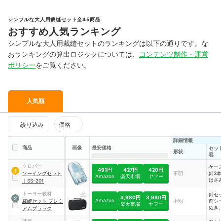
シンプルな大人用裁縫セット全45商品
おすすめ人気ランキング
シンプルな大人用裁縫セットのランキングは以下の通りです。な
おランキングの算出ロジックについては、
コンテンツ制作・運営
ポリシー
をご覧ください。
人気順
絞り込み
価格
詳細情報
商品
画像
最安価格
セッ
形状
容
クロバー
ケー
491円
427円
420円
1
ソーイングセット
不明
針3
Amazon
楽天市場
ヤフー
はさ
｜
SS-201
ン2
ピン
トーヨー教材
針セ
3,980円
3,980円
2
抜、
Amazon
裁縫セット プレミ
不明
前シ
楽天市場
ヤフー
巻、
ぬき
アムブラック
し、
手縫