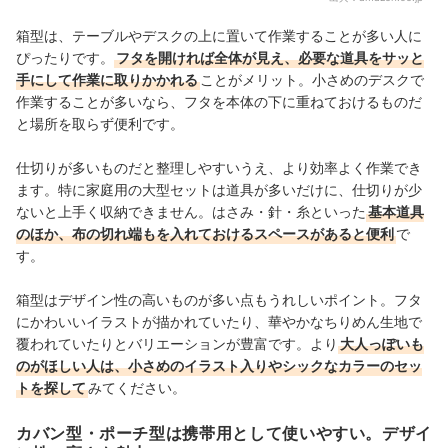
箱型は、テーブルやデスクの上に置いて作業することが多い人に
ぴったりです。
フタを開ければ全体が見え、必要な道具をサッと
手にして作業に取りかかれる
ことがメリット。小さめのデスクで
作業することが多いなら、フタを本体の下に重ねておけるものだ
と場所を取らず便利です。
仕切りが多いものだと整理しやすいうえ、より効率よく作業でき
ます。特に家庭用の大型セットは道具が多いだけに、仕切りが少
ないと上手く収納できません。はさみ・針・糸といった
基本道具
のほか、布の切れ端もを入れておけるスペースがあると便利
で
す。
箱型はデザイン性の高いものが多い点もうれしいポイント。フタ
にかわいいイラストが描かれていたり、華やかなちりめん生地で
覆われていたりとバリエーションが豊富です。より
大人っぽいも
のがほしい人は、小さめのイラスト入りやシックなカラーのセッ
トを探して
みてください。
カバン型・ポーチ型は携帯用として使いやすい。デザイ