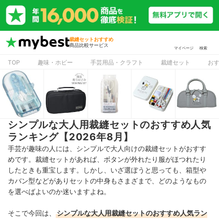
裁縫セットおすすめ
商品比較サービス
マイページ
検索
TOP
趣味・ホビー
手芸用品・クラフト
裁縫セット
お
シンプルな大人用裁縫セットのおすすめ人気
ランキング【2026年8月】
手芸が趣味の人には、シンプルで大人向けの裁縫セットがおすす
めです。裁縫セットがあれば、
ボタンが外れたり服がほつれたり
したときも重宝します。
しかし、いざ選ぼうと思っても、箱型や
カバン型などがありセットの中身もさまざまで、どのようなもの
を選べばよいのか迷いますよね。
そこで今回は、
シンプルな大人用裁縫セットのおすすめ人気ラン