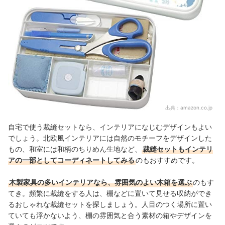
出典：
amazon.co.jp
自宅で使う裁縫セットなら、インテリアになじむデザインもよい
でしょう。北欧風インテリアには自然のモチーフをデザインした
もの、和室には和柄のちりめん生地など、
裁縫セットもインテリ
アの一部としてコーディネートしてみる
のもおすすめです。
木製家具の多いインテリアなら、雰囲気のよい木箱を選ぶ
のもす
てき。頻繁に裁縫をする人は、棚などに置いて見せる収納ができ
るおしゃれな裁縫セットを探しましょう。人目のつく場所に置い
ていても浮かないよう、棚の雰囲気と合う素材の箱やデザインを