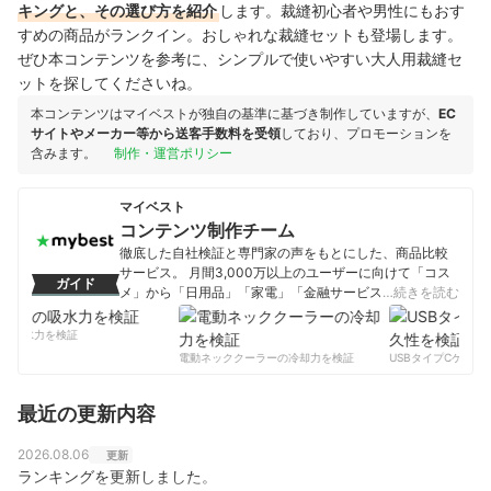
キングと、その選び方を紹介
します。裁縫初心者や男性にもおす
すめの商品がランクイン。おしゃれな裁縫セットも登場します。
ぜひ本コンテンツを参考に、シンプルで使いやすい大人用裁縫セ
ットを探してくださいね。
本コンテンツはマイベストが独自の基準に基づき制作していますが、
EC
サイトやメーカー等から送客手数料を受領
しており、プロモーションを
含みます。
制作・運営ポリシー
マイベスト
コンテンツ制作チーム
徹底した自社検証と専門家の声をもとにした、商品比較
サービス。 月間3,000万以上のユーザーに向けて「コス
ガイド
メ」から「日用品」「家電」「金融サービス」まで、ベ
…続きを読む
ストな商品を選んでもらうために、毎日コンテンツを制
作中。
の吸水力を検証
コンテンツ制作チームのプロフィール
電動ネッククーラーの冷却力を検証
USBタイプCケーブル
最近の更新内容
2026.08.06
更新
ランキングを更新しました。