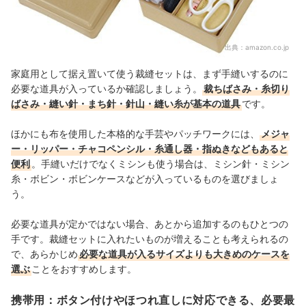
出典：
amazon.co.jp
家庭用として据え置いて使う裁縫セットは、まず手縫いするのに
必要な道具が入っているか確認しましょう。
裁ちばさみ・糸切り
ばさみ・縫い針・まち針・針山・縫い糸が基本の道具
です。
ほかにも布を使用した本格的な手芸やパッチワークには、
メジャ
ー・リッパー・チャコペンシル・糸通し器・指ぬきなどもあると
便利
。
手縫いだけでなくミシンも使う場合は、
ミシン針・ミシン
糸・ボビン・ボビンケース
などが入っているものを選びましょ
う。
必要な道具が定かではない場合、あとから追加するのもひとつの
手です。裁縫セットに入れたいものが増えることも考えられるの
で、あらかじめ
必要な道具が入るサイズよりも大きめのケースを
選ぶ
ことをおすすめします。
携帯用：ボタン付けやほつれ直しに対応できる、必要最