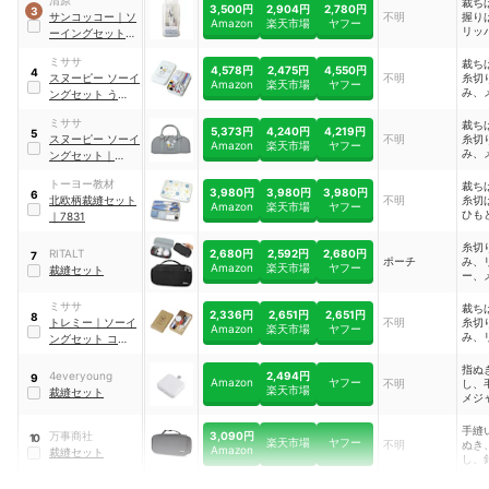
清原
裁ち
3,500円
2,904円
2,780円
3
山、
サンコッコー
｜
ソ
不明
握り
Amazon
楽天市場
ヤフー
ー、
リッ
ーイングセット ス
ー、
も通
リム
｜
SUN80-31
み、
ーク
ミササ
裁ち
さみ
4,578円
2,475円
4,550円
4
ル、
スヌーピー ソーイ
不明
糸切
ペン
Amazon
楽天市場
ヤフー
糸セ
み、
ングセット うす型
セッ
ー、
タイプ
｜
8559
トメ
セッ
ミササ
裁ち
針山
5,373円
4,240円
4,219円
5
山、
スヌーピー ソーイ
不明
糸切
Amazon
楽天市場
ヤフー
糸、
み、
ングセット
｜
ペン
ー、
MIS8651
ッパ
セッ
トーヨー教材
裁ち
とお
3,980円
3,980円
3,980円
6
山、
北欧柄裁縫セット
不明
糸切
針ケ
Amazon
楽天市場
ヤフー
糸、
ひも
｜
7831
ぬき
ペン
もの
ッパ
ケー
糸切
き
2,680円
2,592円
2,680円
RITALT
7
ドル
ポーチ
み、
Amazon
楽天市場
ヤフー
裁縫セット
チョ
ー、
シル
ー、
ー、
ャコ
ミササ
裁ち
ー、
2,336円
2,651円
2,651円
8
ル、
トレミー
｜
ソーイ
不明
糸切
縫い
Amazon
楽天市場
ヤフー
針、
み、
ングセット コンパ
き
糸、
ー、
クトタイプ
｜
指ぬ
ー、
指ぬ
7870
し、
2,494円
4everyoung
9
縫い
Amazon
ヤフー
不明
し、
し、
楽天市場
裁縫セット
き、
メジ
筆削
セッ
縫い
ーク
い糸
手縫
3,090円
万事商社
ル、
10
楽天市場
ヤフー
不明
ぬき
Amazon
し
裁縫セット
し、
り、
ピン