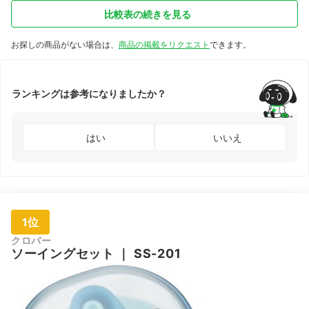
針山
比較表の続きを見る
さみ
ペン
切り
お探しの商品がない場合は、
商品の掲載をリクエスト
できます。
ニー
ト、
ー、
ランキングは参考になりましたか？
はい
いいえ
1位
クロバー
ソーイングセット
｜
SS-201