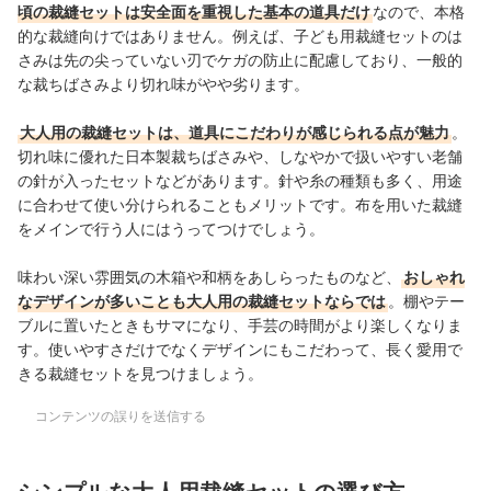
頃の裁縫セットは安全面を重視した基本の道具だけ
なので、本格
的な裁縫向けではありません。例えば、子ども用裁縫セットのは
さみは先の尖っていない刃でケガの防止に配慮しており、一般的
な裁ちばさみより切れ味がやや劣ります。
大人用の裁縫セットは、道具にこだわりが感じられる点が魅力
。
切れ味に優れた日本製裁ちばさみや、しなやかで扱いやすい老舗
の針が入ったセットなどがあります。針や糸の種類も多く、用途
に合わせて使い分けられることもメリットです。布を用いた裁縫
をメインで行う人にはうってつけでしょう。
味わい深い雰囲気の木箱や和柄をあしらったものなど、
おしゃれ
なデザインが多いことも大人用の裁縫セットならでは
。棚やテー
ブルに置いたときもサマになり、手芸の時間がより楽しくなりま
す。使いやすさだけでなくデザインにもこだわって、長く愛用で
きる裁縫セットを見つけましょう。
コンテンツの誤りを送信する