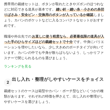
携帯用の裁縫セットは、ボタンが取れたときやズボンのほつれな
どに対応できる道具が基本です。
縫い針・縫い糸・小さめの糸切
りばさみ・安全ピン・交換用のボタンが入っているか確認
しまし
ょう。
カバンのポケットなどに入るコンパクトなセットがおすす
めです。
職場や外出先での
お直しに使う程度なら、必要最低限の道具が入
った手のひらサイズほどの裁縫セットで十分
です。中身にバリエ
ーションを増やしたいなら、少し大きめのポーチタイプが向いて
います。カバンの中でも中身が散らばらないよう、しっかりファ
スナーで閉じられるものを選びましょう。
ランキングを見る
出し入れ・整理がしやすいケースをチョイス
2
裁縫セットのケースは箱型やカバン・ポーチ型などいくつかの種
類があります。それぞれの特徴を押さえて、出し入れや整理がし
やすいケースを選びましょう。