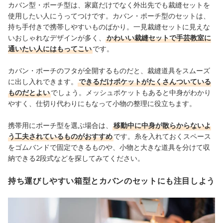
カバン型・ポーチ型は、家庭だけでなく外出先でも裁縫セットを
使用したい人にうってつけです。カバン・ポーチ型のセットは、
持ち手付きで携帯しやすいものばかり。一見裁縫セットに見えな
いおしゃれなデザインが多く、
かわいい裁縫セットで手芸教室に
通いたい人にはもってこい
です。
カバン・ポーチのフタが全開するものだと、裁縫道具をスムーズ
に出し入れできます。
できるだけポケットがたくさんついている
ものだとよい
でしょう。メッシュポケットもあると中身がわかり
やすく、仕切り代わりにもなって小物の整理に役立ちます。
携帯用にポーチ型を選ぶ場合は、
移動中に中身が散らからないよ
う工夫されているものがおすすめ
です。糸を入れておくスペース
をゴムバンドで固定できるものや、小物と大きな道具を分けて収
納できる2段式などを探してみてください。
持ち運びしやすい箱型とカバンのセットにも注目しよう