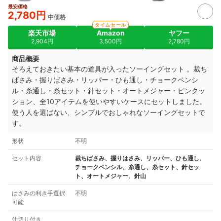
最安価格
2,780円
中価格
タイムセール
楽天市場
Amazon
ヤフー
2,904円
3,500円
2,780円
商品概要
そろえておきたい基本の道具が入ったソーイングセット 。裁ち
ばさみ・握りばさみ・リッパー・ひも通し・チョークペンシ
ル・糸通し・糸セット・針セット・オートメジャー・ピンクッ
ション、全10アイテムを使いやすいケースにセットしました。
使う人を選ばない、シンプルでおしゃれなソーイングセットで
す。
形状
不明
セット内容
裁ちばさみ、握りはさみ、リッパー、ひも通し、
チョークペンシル、糸通し、糸セット、針セッ
ト、オートメジャー、針山
はさみの利き手選択
不明
可能
仕切り付き