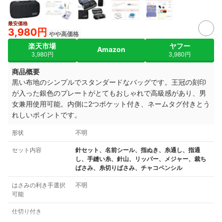
最安価格
3,980円
やや高価格
楽天市場
ヤフー
Amazon
3,980円
3,980円
商品概要
黒い布地のシンプルでスタンダードなバッグです。王冠の刻印
が入った銀色のプレートがとてもおしゃれで高級感があり、男
女兼用使用可能。内側に2つポケット付き、ネームタグ付きとう
れしいポイントです。
形状
不明
セット内容
針セット、名前シール、指ぬき、糸通し、指通
し、手縫い糸、針山、リッパー、メジャー、裁ち
ばさみ、糸切りばさみ、チャコペンシル
はさみの利き手選択
不明
可能
仕切り付き