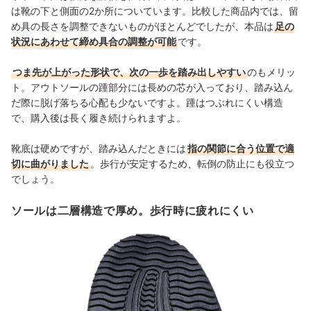
は靴の下と側面の2か所についています。比較した商品内では、留
め具の長さを調整できないものがほとんどでしたが、本品は
足の
状況にあわせて締め具合の調整が可能
です。
つま先が上がった形状で、次の一歩を踏み出しやすい
のもメリッ
ト。アウトソールの踵部分には長めの芯が入っており、踏み込ん
だ際に脱げ落ちる心配も少ないですよ。踵はつぶれにくい構造
で、購入後は長く履き続けられますよ。
靴底は硬めですが、踏み込んだときには
指の関節に合う位置で適
切に曲がりました
。歩行が安定するため、転倒の防止にも役立つ
でしょう。
ソールは二層構造で厚め。歩行時に疲れにくい