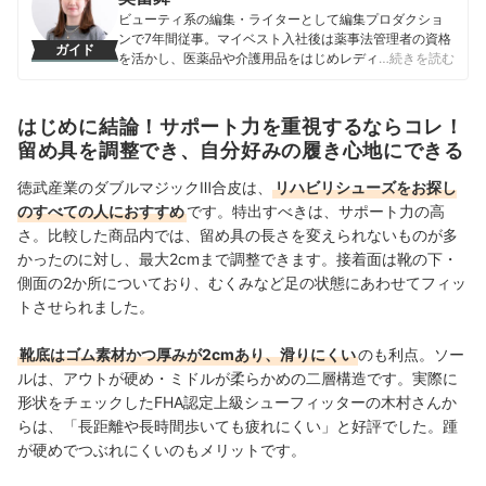
ビューティ系の編集・ライターとして編集プロダクショ
ンで7年間従事。マイベスト入社後は薬事法管理者の資格
ガイド
を活かし、医薬品や介護用品をはじめレディースインナ
…続きを読む
ーや寝具にいたるまで、1000商品以上に及ぶヘルスケア
系の商材の検証に携わっている。
奥冨舞のプロフィール
はじめに結論！サポート力を重視するならコレ！
留め具を調整でき、自分好みの履き心地にできる
徳武産業のダブルマジックⅢ合皮は、
リハビリシューズをお探し
のすべての人におすすめ
です。特出すべきは、サポート力の高
さ。比較した商品内では、留め具の長さを変えられないものが多
かったのに対し、最大2cmまで調整できます。接着面は靴の下・
側面の2か所についており、むくみなど足の状態にあわせてフィッ
トさせられました。
靴底はゴム素材かつ厚みが2cmあり、滑りにくい
のも利点。ソー
ルは、アウトが硬め・ミドルが柔らかめの二層構造です。実際に
形状をチェックしたFHA認定上級シューフィッターの木村さんか
らは、「長距離や長時間歩いても疲れにくい」と好評でした。踵
が硬めでつぶれにくいのもメリットです。