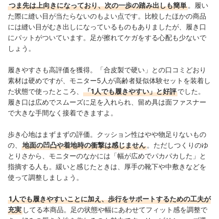
つま先は上向きになっており、次の一歩の踏み出しも簡単
。履い
た際に縫い目が当たらないのもよい点です。比較したほかの商品
には縫い目がむき出しになっているものもありましたが、履き口
にパットがついています。足が擦れてケガをする心配も少ないで
しょう。
履きやすさも高評価を獲得。「合皮製で硬い」との口コミどおり
素材は硬めですが、モニター5人が高齢者疑似体験セットを装着し
た状態で使ったところ、
「1人でも履きやすい」と好評
でした。
履き口は広めでスムーズに足を入れられ、留め具は面ファスナー
で大きな手間なく接着できますよ。
歩き心地はまずまずの評価。クッション性はやや物足りないもの
の、
地面の凹凸や着地時の衝撃は感じません
。ただしつくりのゆ
とりさから、モニターのなかには「幅が広めでパカパカした」と
指摘する人も。緩いと感じたときは、厚手の靴下や中敷きなどを
使って調整しましょう。
1人でも履きやすいことに加え、歩行をサポートするための工夫が
充実
してる本商品。足の状態や幅にあわせてフィット感を調整で