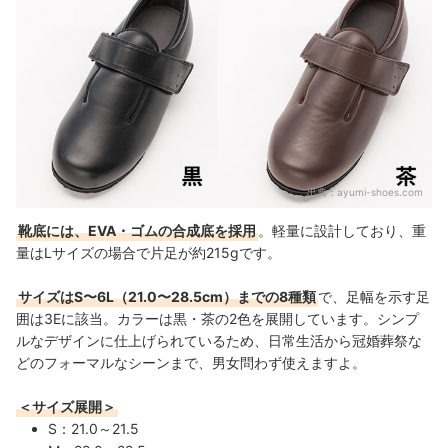
出典：
ayumi-shoes.com
靴底には、EVA・ゴムの合成底を採用
。軽量に設計しており、重
量はLサイズの場合で片足が約215gです。
サイズはS〜6L（21.0〜28.5cm）までの8種類
で、足幅を示す足
囲は3Eに該当。
カラーは黒・茶の2色を展開
しています。シンプ
ルなデザインに仕上げられているため、日常生活から冠婚葬祭な
どのフォーマルなシーンまで、男女問わず使えますよ。
＜サイズ展開＞
S：21.0～21.5