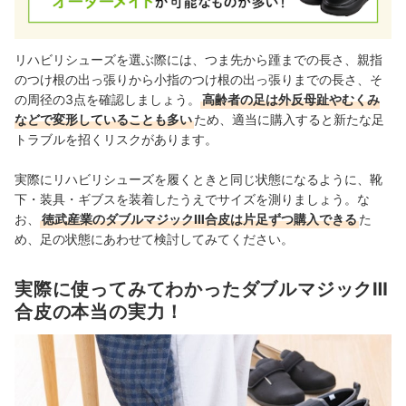
リハビリシューズを選ぶ際には、つま先から踵までの長さ、親指
のつけ根の出っ張りから小指のつけ根の出っ張りまでの長さ、そ
の周径の3点を確認しましょう。
高齢者の足は外反母趾やむくみ
などで変形していることも多い
ため、適当に購入すると新たな足
トラブルを招くリスクがあります。
実際にリハビリシューズを履くときと同じ状態になるように、靴
下・装具・ギブスを装着したうえでサイズを測りましょう。な
お、
徳武産業のダブルマジックⅢ合皮は片足ずつ購入できる
た
め、足の状態にあわせて検討してみてください。
実際に使ってみてわかったダブルマジックⅢ
合皮の本当の実力！