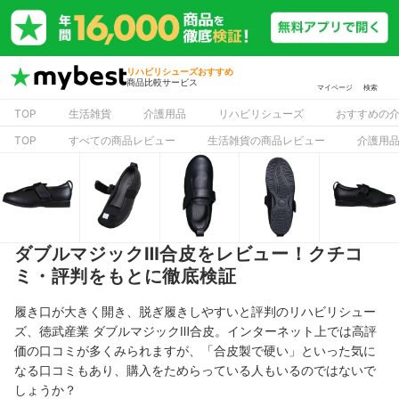
リハビリシューズおすすめ
商品比較サービス
マイページ
検索
TOP
生活雑貨
介護用品
リハビリシューズ
おすすめの
TOP
すべての商品レビュー
生活雑貨の商品レビュー
介護用
ダブルマジックⅢ合皮をレビュー！クチコ
ミ・評判をもとに徹底検証
履き口が大きく開き、脱ぎ履きしやすいと評判のリハビリシュー
ズ、徳武産業 ダブルマジックⅢ合皮。インターネット上では高評
価の口コミが多くみられますが、「合皮製で硬い」といった気に
なる口コミもあり、購入をためらっている人もいるのではないで
しょうか？