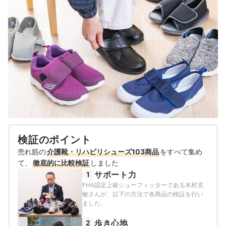
検証のポイント
売れ筋の
介護靴・リハビリシューズ103商品
をすべて集め
て、
徹底的に比較検証
しました
サポート力
1
FHA認定上級シューフィッターである木村克
敏さんが、以下の方法で各商品の検証を行い
ました。
歩き心地
2