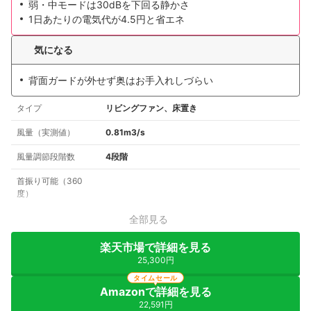
弱・中モードは30dBを下回る静かさ
1日あたりの電気代が4.5円と省エネ
気になる
背面ガードが外せず奥はお手入れしづらい
タイプ
リビングファン、床置き
風量（実測値）
0.81m3/s
風量調節段階数
4段階
首振り可能（360
度）
全部見る
楽天市場で詳細を見る
25,300円
タイムセール
Amazonで詳細を見る
22,591円