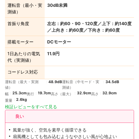
運転音（最小・実
30dB未満
測値）
首振り角度
左右：約60・90・120度／上下：約140度
／上向き：約60度／下向き：約60度
搭載モーター
DCモーター
1日あたりの電気
11.9円
代（実測値）
コードレス対応
運転音（最大・実測
48.9dB
運転音（中モード・実
34.5dB
値）
測値）
25.3cm
19.7cm
32.9cm
32.9cm
幅
奥行
高さ（最大）
高さ
2.6kg
重量
検証レビューをすべて見る
良い
風量が強く、空気を素早く循環できる
扇風機としても包み込むようなやさしい風が心地よい