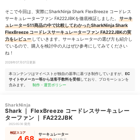
そこで今回は、実際にSharkNinja Shark FlexBreeze コードレス
サーキュレーターファン FA222JBKを徹底検証しました。
サーキ
ュレーター511商品の中で比較してわかったSharkNinja Shark
FlexBreeze コードレスサーキュレーターファン FA222JBKの実
力をレビュー
していきます。サーキュレーターの選び方も紹介し
ているので、購入を検討中の人はぜひ参考にしてみてください
ね！
2026年07月07日更新
本コンテンツはマイベストが独自の基準に基づき制作していますが、
EC
サイトやメーカー等から送客手数料を受領
しており、プロモーションを
含みます。
制作・運営ポリシー
SharkNinja
Shark
｜
FlexBreeze コードレスサーキュレー
ターファン
｜
FA222JBK
2025/05/30 発売
検証スコア
サーキュレーター
4.68
検証8位
/511商品