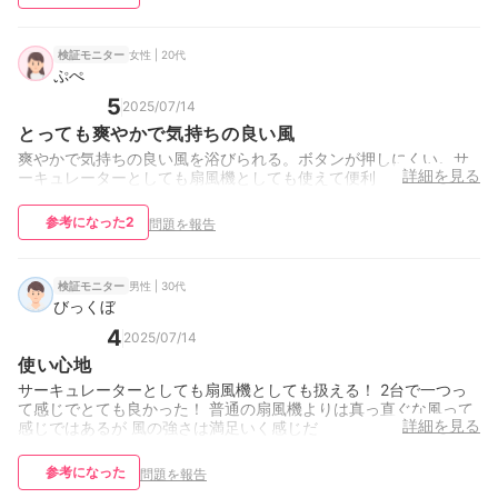
女性 | 20代
検証モニター
ぷぺ
5
2025/07/14
とっても爽やかで気持ちの良い風
爽やかで気持ちの良い風を浴びられる。ボタンが押しにくい。サ
詳細を見る
ーキュレーターとしても扇風機としても使えて便利
参考になった
2
問題を報告
男性 | 30代
検証モニター
びっくぼ
4
2025/07/14
使い心地
サーキュレーターとしても扇風機としても扱える！ 2台で一つっ
て感じでとても良かった！ 普通の扇風機よりは真っ直ぐな風って
詳細を見る
感じではあるが 風の強さは満足いく感じだ
参考になった
問題を報告