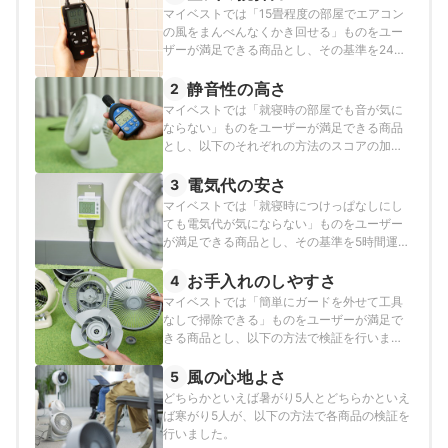
マイベストでは「15畳程度の部屋でエアコン
の風をまんべんなくかき回せる」ものをユー
ザーが満足できる商品とし、その基準を24か
所の風量が0.6m3/s以上と定めて以下の方法で
検証を行いました。
静音性の高さ
2
マイベストでは「就寝時の部屋でも音が気に
ならない」ものをユーザーが満足できる商品
とし、以下のそれぞれの方法のスコアの加重
平均でおすすめ度をスコア化しました。
電気代の安さ
3
マイベストでは「就寝時につけっぱなしにし
ても電気代が気にならない」ものをユーザー
が満足できる商品とし、その基準を5時間運転
時の積算消費電力が0.05kWh以下と定めて以
下の方法で検証を行いました。
お手入れのしやすさ
4
マイベストでは「簡単にガードを外せて工具
なしで掃除できる」ものをユーザーが満足で
きる商品とし、以下の方法で検証を行いまし
た。
風の心地よさ
5
どちらかといえば暑がり5人とどちらかといえ
ば寒がり5人が、以下の方法で各商品の検証を
行いました。