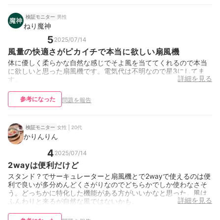
男性
検証モニター
ねり魔神
5
2025/07/14
風量の快適さがピカイチで本当に欲しい扇風機
体に優しく柔らかな自然な感じでそよ風を当ててくれるので本当
に欲しいと思った扇風機です。電気代は不明なので星3にしてま
詳細を見る
す。
参考になった
問題を報告
女性 | 20代
検証モニター
かりんりん
4
2025/07/14
2wayは便利だけど
スタンド？でサーキュレーターと扇風機とで2wayで使えるのは便
利で良いが多分めんどくさがりなのでどちらかでしか使わなさそ
う。どっちかに特化した機能がある方がいいかなと思った。風は
詳細を見る
ふんわりと来るが自然な風ではないかも。