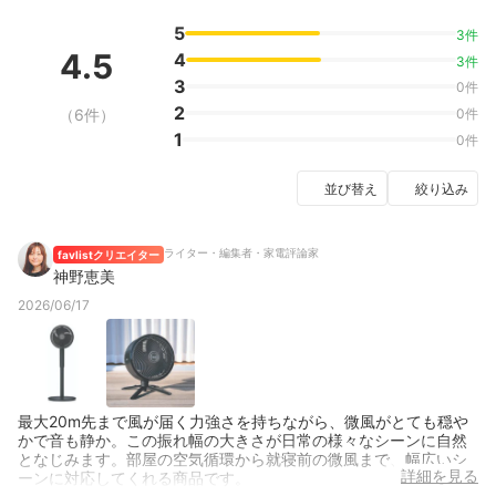
5
3件
4.5
4
3件
3
0件
2
（6件）
0件
1
0件
並び替え
絞り込み
ライター・編集者・家電評論家
favlistクリエイター
神野恵美
2026/06/17
最大20m先まで風が届く力強さを持ちながら、微風がとても穏や
かで音も静か。この振れ幅の大きさが日常の様々なシーンに自然
となじみます。部屋の空気循環から就寝前の微風まで、幅広いシ
詳細を見る
ーンに対応してくれる商品です。