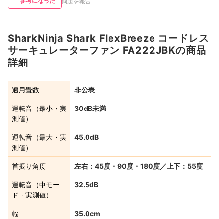
参考になった
問題を報告
SharkNinja Shark FlexBreeze コードレス
サーキュレーターファン FA222JBKの商品
詳細
適用畳数
非公表
運転音（最小・実
30dB未満
測値）
運転音（最大・実
45.0dB
測値）
首振り角度
左右：45度・90度・180度／上下：55度
運転音（中モー
32.5dB
ド・実測値）
幅
35.0cm