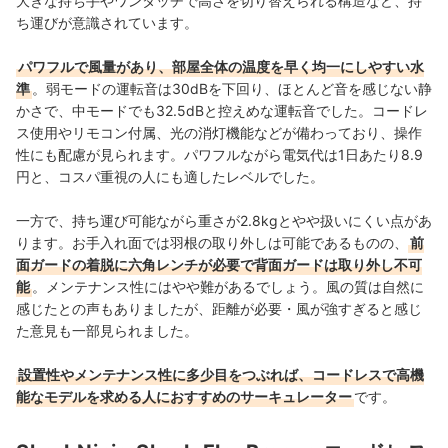
大きな持ち手やワンタッチで高さを切り替えられる構造など、持
ち運びが意識されています。
パワフルで風量があり、部屋全体の温度を早く均一にしやすい水
準
。弱モードの運転音は30dBを下回り、ほとんど音を感じない静
かさで、中モードでも32.5dBと控えめな運転音でした。コードレ
ス使用やリモコン付属、光の消灯機能などが備わっており、操作
性にも配慮が見られます。パワフルながら電気代は1日あたり8.9
円と、コスパ重視の人にも適したレベルでした。
一方で、持ち運び可能ながら重さが2.8kgとやや扱いにくい点があ
ります。お手入れ面では羽根の取り外しは可能であるものの、
前
面ガードの着脱に六角レンチが必要で背面ガードは取り外し不可
能
。メンテナンス性にはやや難があるでしょう。風の質は自然に
感じたとの声もありましたが、距離が必要・風が強すぎると感じ
た意見も一部見られました。
設置性やメンテナンス性に多少目をつぶれば、コードレスで高機
能なモデルを求める人におすすめのサーキュレーター
です。