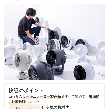
検証のポイント
売れ筋の
サーキュレーター37商品
をすべて集めて、
徹底的
に比較検証
しました
空気の撹拌力
1