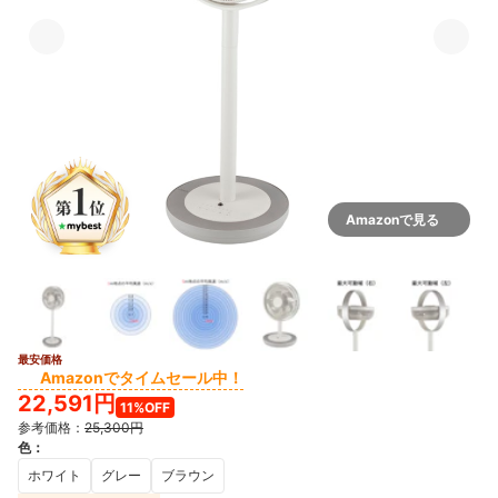
Amazonで見る
最安価格
5+
Amazonでタイムセール中！
22,591円
11%OFF
参考価格：
25,300円
色
：
ホワイト
グレー
ブラウン