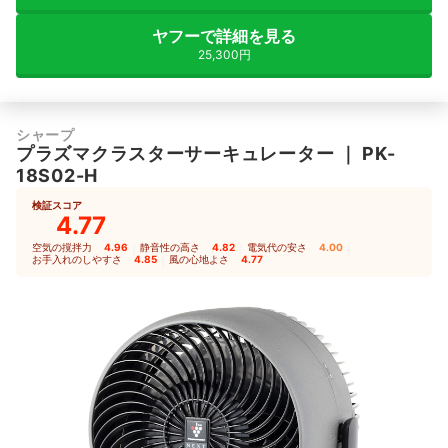
ヤフーで詳細を見る
25,300円
シャープ
プラズマクラスターサーキュレーター
｜
PK-
18S02-H
検証スコア
4.77
空気の撹拌力
4.96
｜
静音性の高さ
4.82
｜
電気代の安さ
4.00
｜
お手入れのしやすさ
4.85
｜
風の心地よさ
4.77