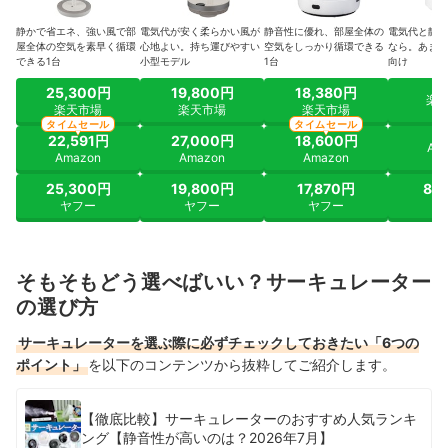
静かで省エネ、強い風で部
電気代が安く柔らかい風が
静音性に優れ、部屋全体の
電気代と静音
屋全体の空気を素早く循環
心地よい。持ち運びやすい
空気をしっかり循環できる
なら。あまり
できる1台
小型モデル
1台
向け
25,300円
19,800円
18,380円
楽
楽天市場
楽天市場
楽天市場
タイムセール
タイムセール
22,591円
27,000円
18,600円
Am
Amazon
Amazon
Amazon
25,300円
19,800円
17,870円
8,
ヤフー
ヤフー
ヤフー
ヤ
そもそもどう選べばいい？サーキュレーター
の選び方
サーキュレーターを選ぶ際に必ずチェックしておきたい「6つの
ポイント」
を以下のコンテンツから抜粋してご紹介します。
【徹底比較】サーキュレーターのおすすめ人気ランキ
ング【静音性が高いのは？2026年7月】