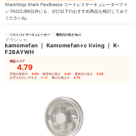
SharkNinja Shark FlexBreeze コードレスサーキュレーターファ
ン FA222JBK以外にも、ぜひ以下のおすすめ商品も検討してみて
くださいね。
ベストバイ サーキュレーター
電気代の安さ No.1
ドウシシャ
kamomefan
｜
Kamomefan+c living
｜
K-
F28AYWH
検証スコア
4.79
空気の撹拌力
4.80
｜
静音性の高さ
4.91
｜
電気代の安さ
5.00
｜
お手入れのしやすさ
4.40
｜
風の心地よさ
4.73