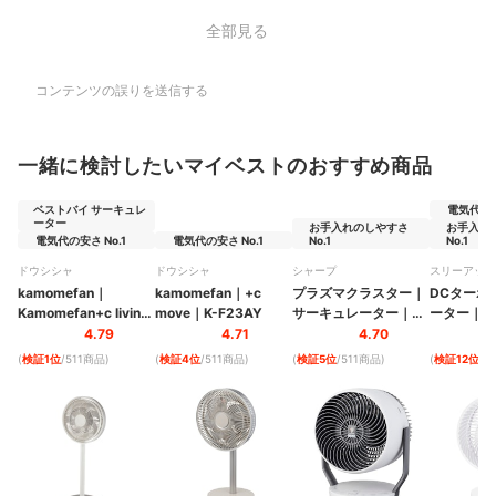
全部見る
コンテンツの誤りを送信する
一緒に検討したいマイベストのおすすめ商品
ベストバイ サーキュレ
電気代の安
ーター
お手入れのしやすさ
お手入れ
電気代の安さ No.1
電気代の安さ No.1
No.1
No.1
ドウシシャ
ドウシシャ
シャープ
スリーアップ
kamomefan
｜
kamomefan
｜
+c
プラズマクラスター
｜
DCターボ
Kamomefan+c living
move
｜
K-F23AY
サーキュレーター
｜
ーター
｜
C
｜
K-F28AYWH
PK-18S03-H
T2459W
4.79
4.71
4.70
(
検証1位
/511商品
)
(
検証4位
/511商品
)
(
検証5位
/511商品
)
(
検証12位
/5