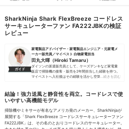
SharkNinja Shark FlexBreeze コードレス
サーキュレーターファン FA222JBKの検証
レビュー
家電製品アドバイザー・家電製品エンジニア・元家電メ
ーカー販売員／マイベスト 白物家電担当
田丸大暉（Hiroki Tamaru）
ダイソンの派遣販売員として、ケーズデンキなど家電量
ガイド
販店で掃除機の接客・販売を2年間担当した経験を持つ。
マイベストへ入社後はその経験を活かし空気清浄機・除
…続きを読む
湿機・オイルヒーター・スティッククリーナーなど季節
家電・空調家電や掃除機をはじめ白物家電全般を専門に
ガイドを担当し、日立やシャープ、パナソニックなどの
結論！強力送風と静音性を両立。コードレスで使
総合家電メーカーから、ダイニチ工業・Sharkなどの専門
いやすい高機能モデル
メーカーまで、150以上の家電製品を比較検証してきた。
毎日使う家電製品だからこそ、本当によい商品を誰もが
掃除機やミキサーが有名なアメリカ発のメーカー、SharkNinjaが
簡単に選べるように、性能はもちろん省エネ性能やお手
展開する「Shark FlexBreeze コードレスサーキュレーターファン
入れのしやすさまでひとつひとつ丁寧に確認しながらコ
FA222JBK」は、その名のとおりコードレスのサーキュレーター。
ンテンツ制作を行う。
田丸大暉（Hiroki Tamaru）のプロフィール