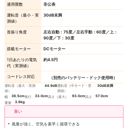
適用畳数
非公表
運転音（最小・実
30dB未満
測値）
首振り角度
左右自動：75度／左右手動：60度／上：
90度／下：30度
搭載モーター
DCモーター
1日あたりの電気
約4.5円
代（実測値）
コードレス対応
（別売のバッテリー・ドック使用時）
運転音（最大・実測
44.9dB
運転音（中モード・実
30dB未満
値）
測値）
36.5cm
33.0cm
93.0cm
57.0cm
幅
奥行
高さ（最大）
高さ
3.6kg
重量
良い
風量が強く、空気を素早く循環できる