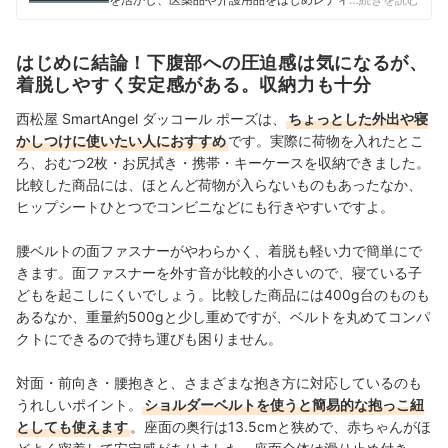
ーや寝具にいたるまで、1000商品以上に及ぶヘルスケア
系の商材の検証に携わっている。
奥冨舞のプロフィール
はじめに結論！下腹部への圧迫感は気になるが、
着脱しやすく安定感がある。収納力も十分
西松屋 SmartAngel ダッコール ポーズは、
ちょっとした外出や寝
かしつけに使いたい人におすすめ
です。実際に荷物を入れたとこ
ろ、おむつ2枚・お尻拭き・携帯・キーケースを収納できました。
比較した商品には、ほとんど荷物が入らないものもあったなか、
ヒップシートひとつでコンビニなどにも行きやすいですよ。
腰ベルトの面ファスナーがやわらかく、着脱も軽い力で簡単にで
きます。面ファスナーを外す音が比較的小さいので、寝ている子
どもを起こしにくいでしょう。比較した商品には400g台のものも
あるなか、重量約500gと少し重めですが、ベルトを丸めてコンパ
クトにできるので持ち運びも困りません。
対面・前向き・腰抱きと、さまざまな抱き方に対応しているのも
うれしいポイント。
ショルダーベルトを使うと簡易的な抱っこ紐
としても使えます
。座面の奥行は13.5cmと狭めで、赤ちゃんがほ