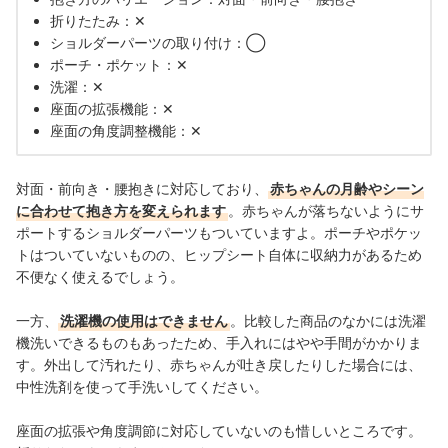
折りたたみ：✕
ショルダーパーツの取り付け：◯
ポーチ・ポケット：✕
洗濯：✕
座面の拡張機能：✕
座面の角度調整機能：✕
対面・前向き・腰抱きに対応しており、
赤ちゃんの月齢やシーン
に合わせて抱き方を変えられます
。赤ちゃんが落ちないように
サ
ポートする
ショルダーパーツもついていますよ。
ポーチやポケッ
トはついていないものの、ヒップシート自体に収納力があるため
不便なく使えるでしょう。
一方、
洗濯機の使用はできません
。比較した商品のなかには洗濯
機洗いできるものもあったため、手入れにはやや手間がかかりま
す。外出して汚れたり、赤ちゃんが吐き戻したりした場合には、
中性洗剤を使って手洗いしてください。
座面の拡張や角度調節に
対応していないのも惜しいところです。