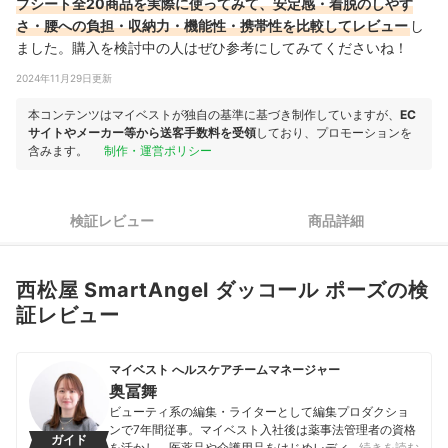
プシート全20商品を実際に使ってみて、安定感・着脱のしやす
さ・腰への負担・収納力・機能性・携帯性を比較してレビュー
し
ました。購入を検討中の人はぜひ参考にしてみてくださいね！
2024年11月29日更新
本コンテンツはマイベストが独自の基準に基づき制作していますが、
EC
サイトやメーカー等から送客手数料を受領
しており、プロモーションを
含みます。
制作・運営ポリシー
検証レビュー
商品詳細
西松屋 SmartAngel ダッコール ポーズの検
証レビュー
マイベスト へルスケアチームマネージャー
奥冨舞
ビューティ系の編集・ライターとして編集プロダクショ
ンで7年間従事。マイベスト入社後は薬事法管理者の資格
ガイド
を活かし、医薬品や介護用品をはじめレディースインナ
…続きを読む