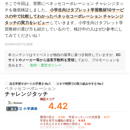
そこで今回は、実際にベネッセコーポレーション チャレンジタッ
チを徹底検証しました。
小学生向けタブレット学習教材10サービ
スの中で比較してわかったベネッセコーポレーション チャレンジ
タッチの実力をレビュー
していきます。小学生向けタブレット学
習教材の選び方も紹介しているので、検討中の人はぜひ参考にし
てみてくださいね！
2026年03月17日更新
本コンテンツはマイベストが独自の基準に基づき制作していますが、
EC
サイトやメーカー等から送客手数料を受領
しており、プロモーションを
含みます。
制作・運営ポリシー
自立学習サポートの手厚さ No.1
スキマ時間での取り組みやすさ No.1
ベネッセコーポレーション
チャレンジタッチ
検証スコア
4.42
拡大
費用の安さ
4.09
｜
学習コンテンツの充実度
4.17
｜
学習を見守る機能の豊富さ
4.63
｜
やる気を引き出す機能の豊富さ
4.50
｜
自立学習サポートの手厚さ
5.00
｜