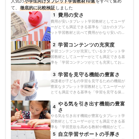
人気の
小学生向けタブレット学習教材10選
をすべて集め
て、
徹底的に比較検証
しました
費用の安さ
1
費用が安いタブレット学習教材としてユーザ
ーがとても満足できる基準を「ほかのタブレ
ット学習教材と比べて費用がかなり安いので
無理なく継続できるサービス」とし、以下の
方法で各サービスの検証を行いました。
学習コンテンツの充実度
2
学習コンテンツが充実しているタブレット学
習教材としてユーザーがとても満足できる基
準を「学習コンテンツがとても充実しており
さまざまな科目・単元の対策ができるサービ
ス」とし、以下の方法で各サービスの検証を
学習を見守る機能の豊富さ
3
行いました。
保護者が子どもの学習を見守るための機能が
豊富なタブレット学習教材としてユーザーが
とても満足できる基準を「学習を見守る保護
者へのサポートがかなり豊富で、保護者が勉
やる気を引き出す機能の豊富
強の面倒を見る手間がかからないサービス」
4
とし、以下の方法で各サービスの検証を行い
さ
ました。
やる気を引き出す機能が豊富なタブレット学
習教材としてユーザーがとても満足できる基
準を「学習意欲を高める教材や機能がとても
豊富で、子どもが楽しく勉強に取り組めるサ
自立学習サポートの手厚さ
5
ービス」とし、以下の方法で各サービスの検