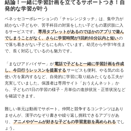
結論！一緒に学習計画を立てるサポートつき！自
報を届ける」ことをモットーに活動している。
発的な学習が叶う
真田桃花のプロフィール
ベネッセコーポレーションの「チャレンジタッチ」は、集中力が
続かない子どもや、苦手科目の対策をしたい子どもの選択肢に入
るサービスです。
専用タブレットがあるのでほかのアプリで遊ん
でしまうことがなく、さらに学習時間が1回約10分以内と短い
の
で落ち着きがない子どもにも向いています。幼児から中学1年生ま
で、長く対応しているのも魅力です。
「まなびアドバイザー」が
電話で子どもと一緒に学習計画を作成
し、今日行うレッスンを提案する
サービスも便利。やる気の出る
使い方を案内するなど、自発的に学習に取り組みたくなる工夫が
充実していました。保護者は専用サイト「おうえんネット」か
ら、子どもの1日の学習の様子・月単位の進捗状況・正答状況など
を確認できます。
難しい単元は動画でサポート。仲間と競争するコンテンツはあり
ませんが、漢字のなぞり書きや繰り返し挑戦できるアプリがあ
り、
アニメやゲームが好きな子どもの学習意欲を高められる
でし
ょう。