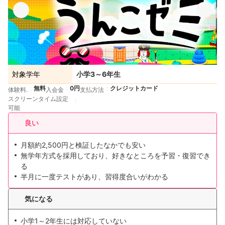
対象学年
小学3～6年生
無料
0円
クレジットカード
体験料.
入会金
支払方法
スクリーンタイム設定
可能
良い
月額約2,500円と検証したなかでも安い
無学年方式を採用しており、好きなところを予習・復習でき
る
半月に一度テストがあり、習得度合いがわかる
気になる
小学1～2年生には対応していない