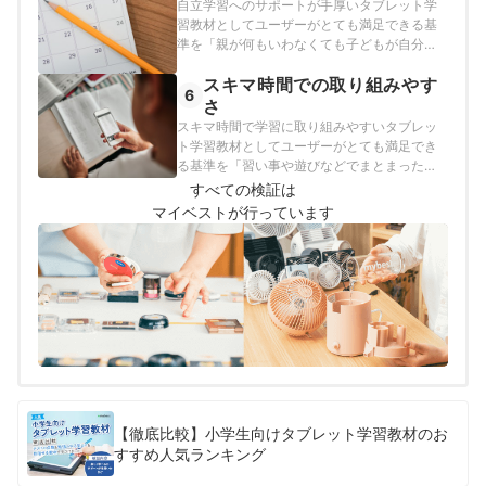
自立学習へのサポートが手厚いタブレット学
証を行いました。
習教材としてユーザーがとても満足できる基
準を「親が何もいわなくても子どもが自分か
ら勉強に取り組み、学習習慣が身につくサー
スキマ時間での取り組みやす
ビス」とし、以下の方法で各サービスの検証
6
を行いました。
さ
スキマ時間で学習に取り組みやすいタブレッ
ト学習教材としてユーザーがとても満足でき
る基準を「習い事や遊びなどでまとまった学
習時間が確保できない子どもでも学習に取り
すべての検証は
組めるサービス」とし、以下の方法で各サー
マイベストが行っています
ビスの検証を行いました。
【徹底比較】小学生向けタブレット学習教材のお
すすめ人気ランキング