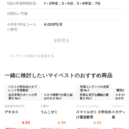
1回の学習時間目安
1～2年生：3～5分、3～6年生：7分
分割払い可能
小学生1年生コース
4,020円/月
の費用
全部見る
コンテンツの誤りを送信する
一緒に検討したいマイベストのおすすめ商品
ベスト小学生向けタブ
学習コンテンツの充実
レット学習教材
度 No.1
費用の安さ 
自立学習サポートの手
スキマ時間での取り組
学習を見守る機能の豊
スキマ時
厚さ No.1
みやすさ No.1
富さ No.1
みやすさ N
城南進学研究社
文響社
ジャストシステム
リクルート
デキタス
うんこゼミ
スマイルゼミ 小学生向
スタディサ
け通信教育
座
4.52
4.49
4.43