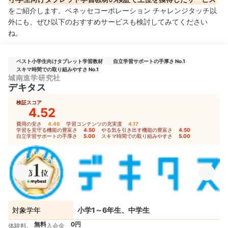
をご紹介します。ベネッセコーポレーション チャレンジタッチ以
外にも、ぜひ以下のおすすめサービスも検討してみてください
ね。
ベスト小学生向けタブレット学習教材
自立学習サポートの手厚さ No.1
スキマ時間での取り組みやすさ No.1
城南進学研究社
デキタス
検証スコア
4.52
費用の安さ
4.46
｜
学習コンテンツの充実度
4.17
｜
学習を見守る機能の豊富さ
4.50
｜
やる気を引き出す機能の豊富さ
4.50
｜
自立学習サポートの手厚さ
5.00
｜
スキマ時間での取り組みやすさ
5.00
対象学年
小学1～6年生、中学生
無料
0円
体験料.
入会金