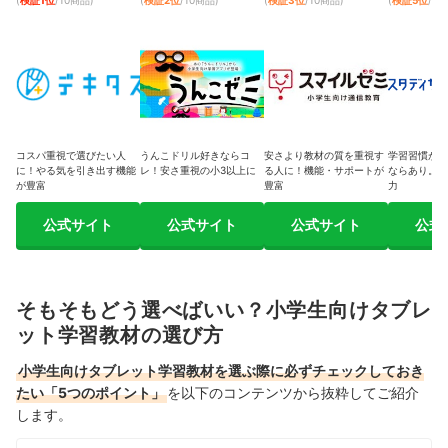
(
検証1位
/10商品
)
(
検証2位
/10商品
)
(
検証3位
/10商品
)
(
検証5位
/1
コスパ重視で選びたい人
うんこドリル好きならコ
安さより教材の質を重視す
学習習慣が身
に！やる気を引き出す機能
レ！安さ重視の小3以上に
る人に！機能・サポートが
ならあり。費
が豊富
豊富
力
公式サイト
公式サイト
公式サイト
公式
そもそもどう選べばいい？小学生向けタブレ
ット学習教材の選び方
小学生向けタブレット学習教材を選ぶ際に必ずチェックしておき
たい「5つのポイント」
を以下のコンテンツから抜粋してご紹介
します。