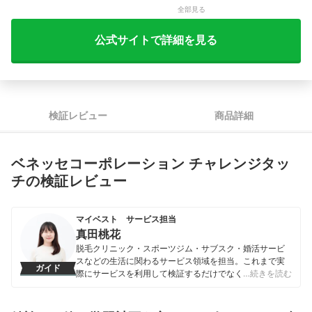
スキマ時間での取り組みやすさ
5.00
全部見る
公式サイトで詳細を見る
検証レビュー
商品詳細
ベネッセコーポレーション チャレンジタッ
チの検証レビュー
マイベスト サービス担当
真田桃花
脱毛クリニック・スポーツジム・サブスク・婚活サービ
スなどの生活に関わるサービス領域を担当。これまで実
ガイド
際にサービスを利用して検証するだけでなく、医師や婚
…続きを読む
活アドバイザーなど多種多様な専門家への取材を通じて
サービスを比較検証してきた。「選ぶのが難しい領域だ
からこそ、徹底検証を通じて全ユーザーが選びやすい情