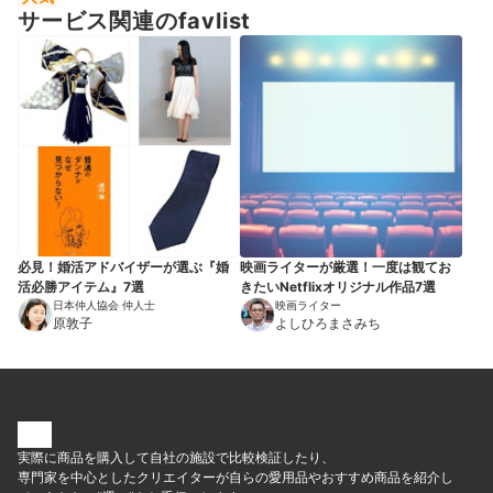
サービス関連のfavlist
必見！婚活アドバイザーが選ぶ『婚
映画ライターが厳選！一度は観てお
活必勝アイテム』7選
きたいNetflixオリジナル作品7選
日本仲人協会 仲人士
映画ライター
原敦子
よしひろまさみち
実際に商品を購入して自社の施設で比較検証したり、
専門家を中心としたクリエイターが自らの愛用品やおすすめ商品を紹介し