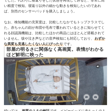
でした。代わりに寝返りをした状態を再現してみると、非常に高
い精度で検知。
寝返り以外の
細かな動きを検知したいのであれ
ば、
別売の
センサーパッド
を購入しましょう。
なお、検知機能の充実度は、比較したなかでもトップクラスでし
た。赤ちゃんの顔が布団や毛布で覆われているときに知らせてく
れる顔認識機能は、比較したほかの商品にはほとんど搭載されて
いません。咳や泣き声などの音声検知にも対応しており、
わずか
な異変も見逃したくない人にぴったり
です。
部屋の明るさに関係なく高画質。表情がわかる
ほど鮮明に映った
続いては、
画質のよさの検証
です。
ベビーベッドに赤ちゃんの人