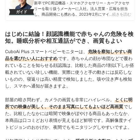
新卒でPC周辺機器・スマホアクセサリー・カーアクセサ
リーを取り扱うメーカーに入社。法人営業・広報を担当
ガイド
し、商品開発にも携わる。2023年2月にマイベストに入
…続きを読む
社し、モバイルバッテリーやビデオカメラなどガジェッ
トやカメラの比較・コンテンツ制作を経験。現在では、
家電を中心に幅広いジャンルのコンテンツ制作に携わ
はじめに結論！顔認識機能で赤ちゃんの危険を検
る。「専門性をもとにした調査・検証を通じ、一人ひと
知。睡眠分析や相互通話ができ、画質もよい
りに合った選択肢を分かりやすく提案すること」を心が
けて、コンテンツ制作を行っている。
CuboAi Plus スマートベビーモニターは、
危険を察知しやすい商
八幡康平のプロフィール
品を選びたい人におすすめ
です。
赤ちゃんの顔が布団などで覆わ
れていることを知らせる顔認識は、比較した商品の1割以下しか搭
載されていない珍しい機能。実際に使うと手の動きには反応しな
いものの、寝返りは高い精度で検知しました。咳や泣き声も検知
し、スマホへ通知が届きますよ。
部屋の暗さ問わず、カメラの画質も非常にハイレベル。
とくに明
所での映像が美しく、そのまま写真にしてもよいほど高画質
でし
た。比較したなかには暗闇で映像がぼやける商品もあったなか、
本商品は口コミどおり表情が見えるほど鮮明です。高解像度ナイ
トビジョンのおかげか、夜間でもモニタリングしやすいですよ。