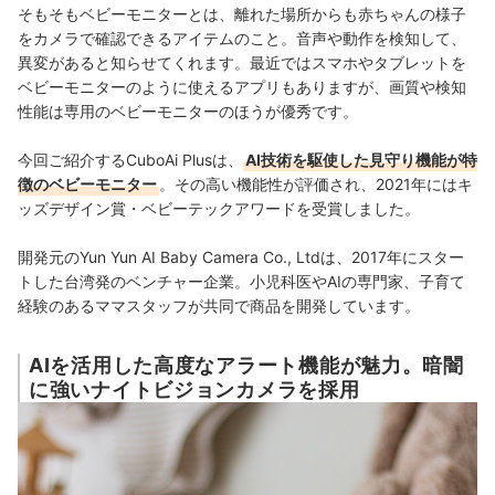
そもそもベビーモニターとは、離れた場所からも赤ちゃんの様子
をカメラで確認できるアイテムのこと。音声や動作を検知して、
異変があると知らせてくれます。最近ではスマホやタブレットを
ベビーモニターのように使えるアプリもありますが、画質や検知
性能は専用のベビーモニターのほうが優秀です。
今回ご紹介するCuboAi Plusは、
AI技術を駆使した見守り機能が特
徴のベビーモニター
。
その高い機能性が評価され、2021年には
キ
ッズデザイン賞・ベビーテックアワードを受賞しました。
開発元のYun Yun AI Baby Camera Co., Ltd
は、2017年にスター
トした
台湾発のベンチャー企業
。
小児科医や
AIの専門家、子育て
経験のあるママスタッフが共同で商品を開発しています。
AIを活用した高度なアラート機能が魅力。暗闇
に強いナイトビジョンカメラを採用