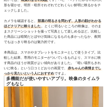
形を寝かせ、明所・暗所それぞれでどれくらい鮮明に映るかをチ
ェックしました。
カメラを確認すると、
部屋の明るさを問わず、人形の顔がわかる
ほどクリアに映りました
。とくに明るいところの映像は、そのま
まスクリーンショットを撮って写真として楽しめるほど。比較し
た商品には暗闇だと
ぼやけ気味になるものも多かったなか
、夜間
でもはっきり映るのは魅力的です。
本商品は、スマホやタブレットをモニターとして使うタイプ。比
較した結果、専用のモニターがついているものより、スマホに映
す商品のほうが画質がよい傾向がありました。「暗い場所もきれ
いに映る」という口コミどおりの画質で、
赤ちゃんの表情までし
っかり見たいという人におすすめ
ですよ。
多機能だが使いやすいアプリ。映像のタイムラ
グもなし