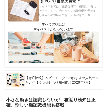
検証を行なっています。
見守り機能の豊富さ
3
マイベストでは「主要な見守り機能は十分に
そろっており、赤ちゃんの状況把握や基本的
な遠隔での対応ができる」ものをユーザーが
満足できる商品とし、以下の方法で検証を行
いました。2026年1月9日時点の情報をもとに
すべての検証は
検証を行なっています。
マイベストが行っています
【徹底比較】ベビーモニターのおすすめ人気ラン
キング【うつ伏せも検知可能！2026年7月】
小さな動きは認識しないが、寝返り検知は正
確。珍しい顔認識機能も搭載