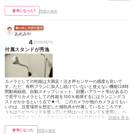
参考になった
1
問題を報告
駆け出しサポーター
あめみや
4
2026/06/10
付属スタンドが秀逸
カメラとしての性能は大満足！泣き声センサーの感度も良いで
す。ただ、有料プランに加入し続けていないと使えない機能(24時
間動画録画、自動スナップショット、顔覆いアラート等)があるの
で見守りカメラとしての性能を100％発揮するにはランニングコ
ストがかかるという点で★-1。 このカメラが他のカメラよりもい
いのは、設置場所を想定した補助具が付属しているところです。
うちはベビーベッドを使っていた時はハイスタンドを使用し、ベ
ッドで寝るようになってからはスタンドは片付けて本体のみでカ
詳細を見る
メラ機能を使っていました。
参考になった
問題を報告