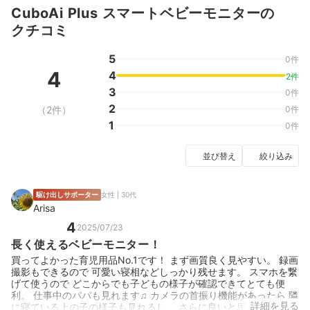
CuboAi Plus スマートベビーモニターの
クチコミ
5
0件
4
4
2件
3
0件
2
（2件）
0件
1
0件
並び替え
絞り込み
駆け出しサポーター
女性 | 30代
Arisa
4
2025/07/23
長く使えるベビーモニター！
買ってよかった育児用品No.1です！ まず画質良く見やすい。 録画
撮影もできるので 可愛い寝相などしっかり残せます。 スマホを繋
げて使うので どこからでも子どもの様子が確認できてとても便
利。 仕事中のパパも見れます♫ カメラの首振り機能があったら 隣
詳細を見る
に寝ている上の子の様子も見れるし、 さらに良いと思います。