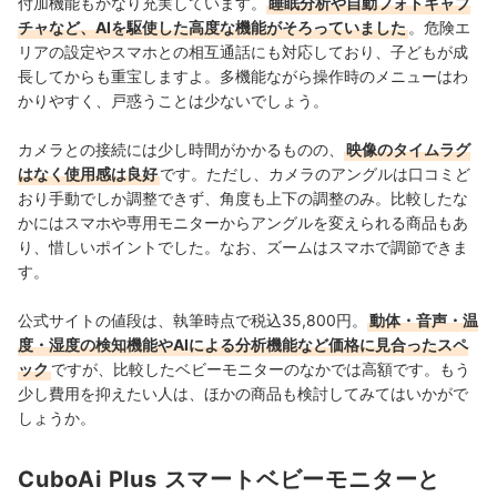
付加機能もかなり充実しています。
睡眠分析や自動フォトキャプ
チャなど、AIを駆使した高度な機能がそろっていました
。危険エ
リアの設定やスマホとの相互通話にも対応しており、子どもが成
長してからも重宝しますよ。多機能ながら操作時のメニューはわ
かりやすく、戸惑うことは少ないでしょう。
カメラとの接続には少し時間がかかるものの、
映像のタイムラグ
はなく使用感は良好
です。ただし、カメラのアングルは口コミど
おり手動でしか調整できず、角度も上下の調整のみ。比較したな
かにはスマホや専用モニターからアングルを変えられる商品もあ
り、惜しいポイントでした。なお、ズームはスマホで調節できま
す。
公式サイトの値段は、執筆時点で税込35,800円。
動体・音声・温
度・湿度の検知機能やAIによる分析機能など価格に見合ったスペ
ック
ですが、比較したベビーモニターのなかでは高額です。もう
少し費用を抑えたい人は、ほかの商品も検討してみてはいかがで
しょうか。
CuboAi Plus スマートベビーモニターと