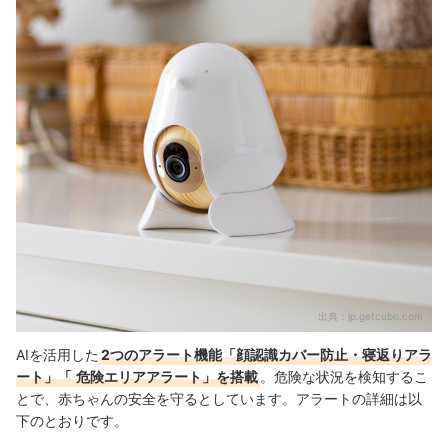
出典：
jp.getcubo.com
AIを活用した
2つのアラート
機能「
顔認識カバー防止・寝返りアラ
ート」「
危険エリアアラート」を搭載
。危険な状況を検知するこ
とで、赤ちゃんの安全を守るとしています。アラートの詳細は以
下のとおりです。