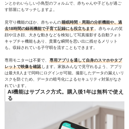
ンとかわいらしい小鳥型のフォルムで、赤ちゃんや子どもが過ご
す部屋にもマッチしますよ。
見守り機能のほか、
赤ちゃんの
睡眠時間・周期の分析機能や、過
去18時間の録画機能で子育て記録にも役立ちます
。
赤ちゃんの笑
顔や泣き顔、大きな動きなどを検知して写真撮影する自動フォト
キャプチャ機能もあり、貴重な瞬間を思い出に残せるメリット
も。収録されている
子守唄を流すこともできます。
専用モニターは不要で、
専用アプリを通して自身のスマホやタブ
レットで映像を確認
します。家族みんなで見守れるよう、アプリ
は最大8人まで同時にログインが可能。撮影したデータの漏えいリ
スクを防ぐため、データの暗号化によるセキュリティ対策がなさ
れています。
AI機能はサブスク方式。購入後1年は無料で使え
る