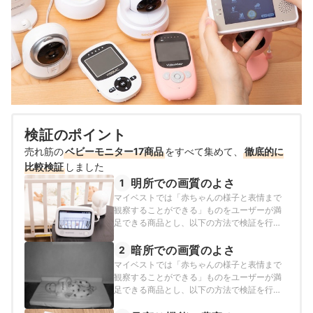
検証のポイント
売れ筋の
ベビーモニター17商品
をすべて集めて、
徹底的に
比較検証
しました
明所での画質のよさ
1
マイベストでは「赤ちゃんの様子と表情まで
観察することができる」ものをユーザーが満
足できる商品とし、以下の方法で検証を行い
ました。2026年1月09日時点の情報をもとに
検証を行なっています。
暗所での画質のよさ
2
マイベストでは「赤ちゃんの様子と表情まで
観察することができる」ものをユーザーが満
足できる商品とし、以下の方法で検証を行い
ました。2026年1月09日時点の情報をもとに