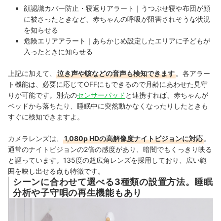
顔認識カバー防止・寝返りアラート｜うつぶせ寝や布団が顔
に被さったときなど、赤ちゃんの呼吸が阻害されそうな状況
を知らせる
危険エリアアラート｜あらかじめ設定したエリアに子どもが
入ったときに知らせる
上記に加えて、
泣き声や咳などの音声も検知できます
。各アラー
ト機能は、必要に応じてOFFにもできるので月齢にあわせた見守
りが可能です。別売の
センサーパッド
と連携すれば、赤ちゃんが
ベッドから落ちたり、睡眠中に突然動かなくなったりしたときも
すぐに検知できますよ。
カメラレンズは、
1,080p HDの高解像度ナイトビジョンに対応
。
通常のナイトビジョンの2倍の感度があり、暗闇でもくっきり映る
と謳っています。135度の超広角レンズを採用しており、広い範
囲を映し出せる点も特徴です。
シーンに合わせて選べる3種類の設置方法。睡眠
分析や子守唄の再生機能もあり