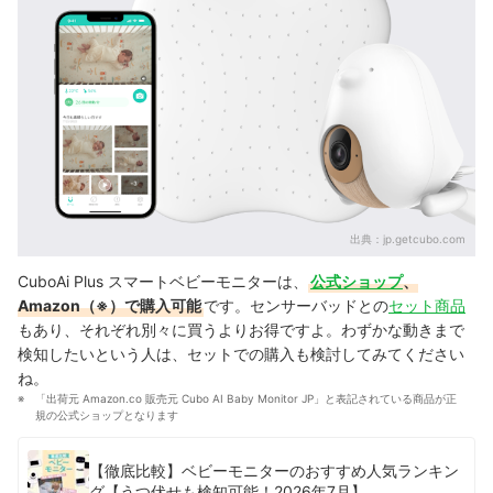
出典：
jp.getcubo.com
CuboAi Plus スマートベビーモニターは、
公式ショップ
、
Amazon（※）で購入可能
です。センサーバッドとの
セット商品
もあり、それぞれ別々に買うよりお得ですよ。わずかな動きまで
検知したいという人は、セットでの購入も検討してみてください
ね。
「出荷元 Amazon.co 販売元 Cubo AI Baby Monitor JP」と表記されている商品が正
規の公式ショップとなります
【徹底比較】ベビーモニターのおすすめ人気ランキン
グ【うつ伏せも検知可能！2026年7月】