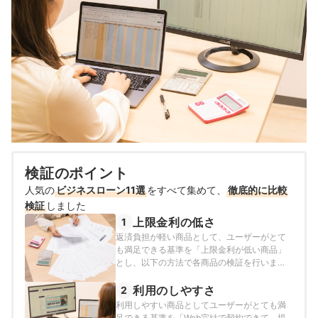
検証のポイント
人気の
ビジネスローン11選
をすべて集めて、
徹底的に比較
検証
しました
上限金利の低さ
1
返済負担が軽い商品として、ユーザーがとて
も満足できる基準を「上限金利が低い商品」
とし、以下の方法で各商品の検証を行いまし
た。2026年7月20日時点の情報をもとに検証
を行なっています。
利用のしやすさ
2
利用しやすい商品としてユーザーがとても満
足できる基準を「Web完結で契約できて、提