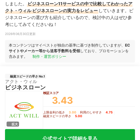
しました。
ビジネスローン11サービスの中で比較してわかったア
クト・ウィル ビジネスローンの実力をレビュー
していきます。ビ
ジネスローンの選び方も紹介しているので、検討中の人はぜひ参
考にしてみてくださいね！
2026年06月30日更新
本コンテンツはマイベストが独自の基準に基づき制作していますが、
EC
サイトやメーカー等から送客手数料を受領
しており、プロモーションを
含みます。
制作・運営ポリシー
融資スピードの早さ No.1
アクト・ウィル
ビジネスローン
検証スコア
3.43
上限金利の低さ
3.00
｜
利用のしやすさ
4.75
｜
融資スピードの早さ
5.00
拡大
公式サイトで詳細を見る