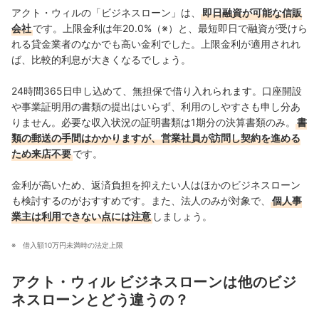
大島凱斗のプロフィール
アクト・ウィルの「ビジネスローン」は、
即日融資が可能な信販
会社
です。上限金利は年20.0%（※）と、最短即日で融資が受けら
れる貸金業者のなかでも高い金利でした。上限金利が適用されれ
ば、比較的利息が大きくなるでしょう。
24時間365日申し込めて、無担保で借り入れられます。口座開設
や事業証明用の書類の提出はいらず、利用のしやすさも申し分あ
りません。必要な収入状況の証明書類は1期分の決算書類のみ。
書
類の郵送の手間はかかりますが、営業社員が訪問し契約を進める
ため来店不要
です。
金利が高いため、返済負担を抑えたい人はほかのビジネスローン
も検討するのがおすすめです。また、法人のみが対象で、
個人事
業主は利用できない点には注意
しましょう。
借入額10万円未満時の法定上限
アクト・ウィル ビジネスローンは他のビジ
ネスローンとどう違うの？