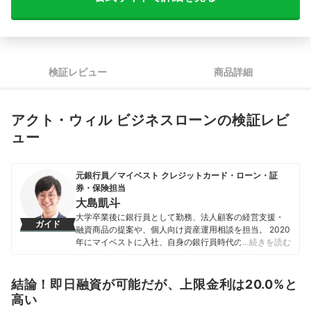
検証レビュー
商品詳細
アクト・ウィル ビジネスローンの検証レビ
ュー
元銀行員／マイベスト クレジットカード・ローン・証
券・保険担当
大島凱斗
大学卒業後に銀行員として勤務、法人顧客の経営支援・
ガイド
融資商品の提案や、個人向け資産運用相談を担当。 2020
年にマイベストに入社、自身の銀行員時代の経験を活か
…続きを読む
し、カードローン・クレジットカード・生命保険・損害
保険・株式投資などの金融サービスやキャッシュレス決
済を専門に解説コンテンツの制作を統括する。 また、
結論！即日融資が可能だが、上限金利は20.0%と
Yahoo!ファイナンスで借入や投資への疑問や基礎知識に
高い
関する連載も担当している。