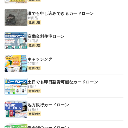
誰でも申し込みできるカードローン
15商品
徹底比較
変動金利住宅ローン
24商品
徹底比較
キャッシング
99商品
徹底比較
土日でも即日融資可能なカードローン
8商品
徹底比較
地方銀行カードローン
22商品
徹底比較
低金利のカードローン