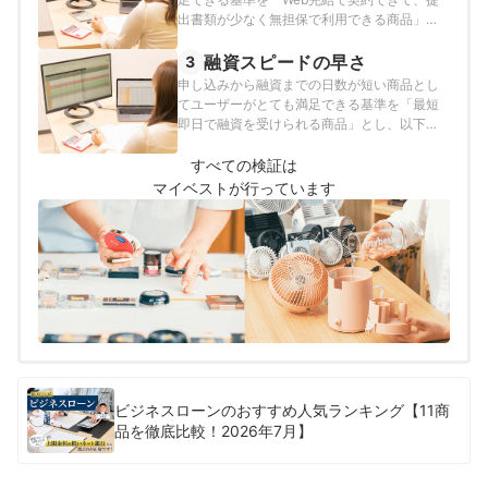
出書類が少なく無担保で利用できる商品」と
し、以下の方法で各商品の検証を行いまし
た。2024年11月7日時点の情報をもとに検証
融資スピードの早さ
3
を行なっています。
申し込みから融資までの日数が短い商品とし
てユーザーがとても満足できる基準を「最短
即日で融資を受けられる商品」とし、以下の
方法で各商品の検証を行いました。2024年11
月7日時点の情報をもとに検証を行なっていま
すべての検証は
す。
マイベストが行っています
ビジネスローンのおすすめ人気ランキング【11商
品を徹底比較！2026年7月】