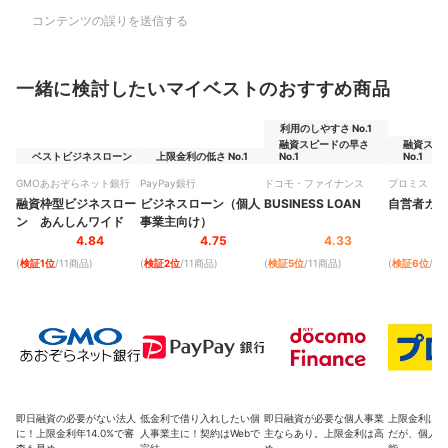
コンテンツの誤りを送信する
一緒に検討したいマイベストのおすすめ商品
利用のしやすさ No.1
融資スピードの早さ
融資スピ
ベストビジネスローン
上限金利の低さ No.1
No.1
No.1
GMOあおぞらネット銀行
PayPay銀行
ドコモ・ファイナンス
プロミス
融資枠型ビジネスロー
ビジネスローン（個人
BUSINESS LOAN
自営者カー
ン あんしんワイド
事業主向け）
4.84
4.75
4.33
(
検証1位
/11商品
)
(
検証2位
/11商品
)
(
検証5位
/11商品
)
(
検証6位
/1
即日融資の必要がない法人
低金利で借り入れしたい個
即日融資が必要な個人事業
上限金利は年1
に！上限金利年14.0%で審
人事業主に！契約はWebで
主ならあり。上限金利は高
だが、個人目