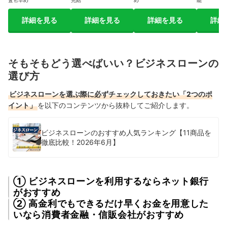
査も早め
完結
め
能
詳細を見る
詳細を見る
詳細を見る
詳細
そもそもどう選べばいい？ビジネスローンの
選び方
ビジネスローンを選ぶ際に必ずチェックしておきたい「2つのポ
イント」
を以下のコンテンツから抜粋してご紹介します。
ビジネスローンのおすすめ人気ランキング【11商品を
徹底比較！2026年6月】
① ビジネスローンを利用するならネット銀行
がおすすめ
② 高金利でもできるだけ早くお金を用意した
いなら消費者金融・信販会社がおすすめ