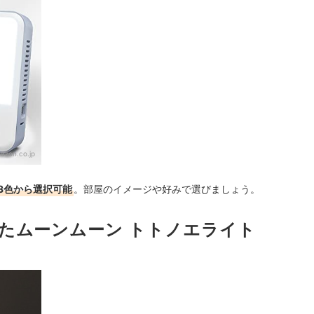
azon.co.jp
3色から選択可能
。部屋のイメージや好みで選びましょう。
たムーンムーン トトノエライト
！