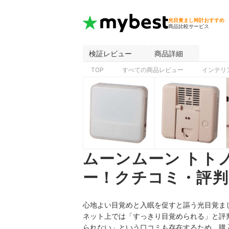
光目覚まし時計おすすめ
商品比較サービス
検証レビュー
商品詳細
TOP
すべての商品レビュー
インテリ
ムーンムーン トトノ
ー！クチコミ・評判
心地よい目覚めと入眠を促すと謳う光目覚まし時
ネット上では「すっきり目覚められる」と評
られない」という口コミも存在するため、購