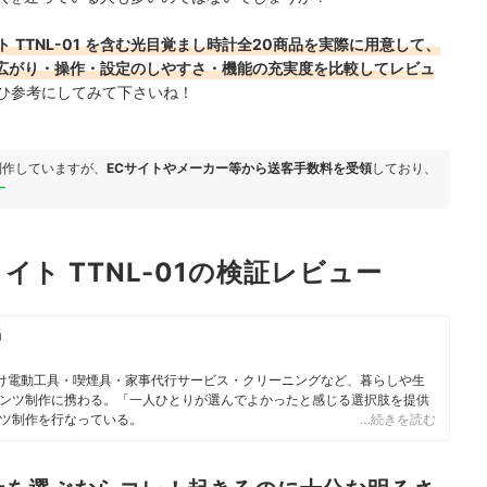
ト
TTNL-01
を含む光目覚まし時計全20商品を実際に用意して、
広がり
・操作・設定のしやすさ
・機能の充実度
を比較してレビュ
ひ参考にしてみて下さいね！
制作していますが、
ECサイトやメーカー等から送客手数料を受領
しており、
ー
ト TTNL-01の検証レビュー
当
向け電動工具・喫煙具・家事代行サービス・クリーニングなど、暮らしや生
ンツ制作に携わる。「一人ひとりが選んでよかったと感じる選択肢を提供
ツ制作を行なっている。
…続きを読む