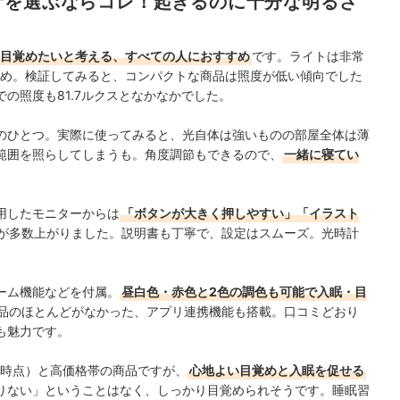
計を選ぶならコレ！起きるのに十分な明るさ
目覚めたいと考える、すべての人におすすめ
です。ライトは非常
高め。検証してみると、コンパクトな商品は照度が低い傾向でした
の照度も81.7ルクスとなかなかでした。
のひとつ。実際に使ってみると、光自体は強いものの部屋全体は薄
範囲を照らしてしまうも。角度調節もできるので、
一緒に寝てい
用したモニターからは
「ボタンが大きく押しやすい」「イラスト
が多数上がりました。説明書も丁寧で、設定はスムーズ。光時計
ーム機能などを付属。
昼白色・赤色と2色の調色も
可能で入眠・目
品のほとんどがなかった、アプリ連携機能も搭載。
口コミどおり
も魅力です。
執筆時点）と高価格帯の商品ですが、
心地よい目覚めと入眠を促せる
りない」ということはなく、しっかり目覚められそうです。睡眠習