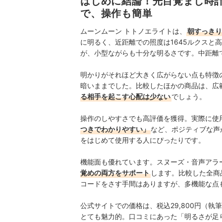
はじめに結論！光目覚まし時
で、操作も簡単
ムーンムーン トトノエライトは、
朝すっきり
に明るく、近距離での照度は1645ルクスと
が、小型ながらも十分な明るさです。中距離で
明かりがそれほど大きく広がらない点も特徴
暗いままでした。比較した
ほかの商品は、広
る相手を起こす心配は少ない
でしょう。
操作のしやすさでも高評価を獲得。実際に使
つきでわかりやすい」
など、ポジティブな声
をはじめて使用する人にぴったりです。
機能面も優れています。スヌーズ・音声アラ
覚めの両方をサポート
します。比較した全商
コードをさす手間はありますが、多機能な点
公式サイトでの価格は、税込29,800円（
とても魅力的。口コミにあった「明るさが足