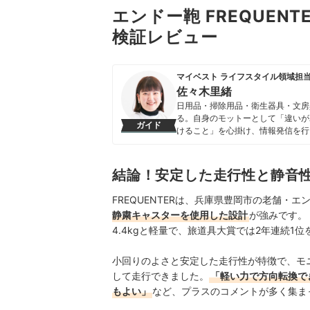
エンドー鞄 FREQUENT
検証レビュー
マイベスト ライフスタイル領域担
佐々木里緒
日用品・掃除用品・衛生器具・文房
る。自身のモットーとして「違いが
ガイド
けること」を心掛け、情報発信を行
佐々木里緒のプロフィール
結論！安定した走行性と静音
FREQUENTERは、兵庫県豊岡市の老舗・
静粛キャスターを使用した設計
が強みです。「
4.4kgと軽量で、旅道具大賞では2年連続1
小回りのよさと安定した走行性が特徴で、モ
して走行できました。
「軽い力で方向転換で
もよい」
など、プラスのコメントが多く集ま