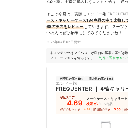
253-68。実際に購入しないとわからず、
そこで今回は、実際にエンドー鞄 FREQUENT
ース・キャリーケース134商品の中で比較してわか
68の実力をレビュー
していきます。スーツケ
中の人はぜひ参考にしてみてくださいね！
2026年04月06日更新
本コンテンツはマイベストが独自の基準に基づき
プロモーションを含みます。
制作・運営ポリシ
静音性の高さ No.1
耐水性の高さ No.1
エンドー鞄
FREQUENTER
｜
4輪キャリ
検証スコア
スーツケース・キャリーケ
4.69
検証7位
/136商品
操作のしやすさ
4.41
｜
静音性の高さ
5.00
｜
耐