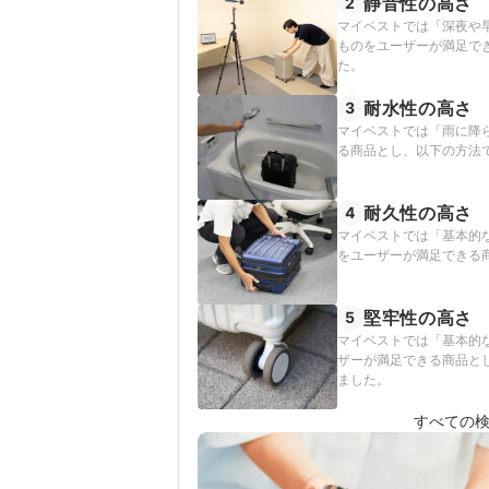
静音性の高さ
2
マイベストでは「深夜や
ものをユーザーが満足で
た。
耐水性の高さ
3
マイベストでは「雨に降
る商品とし、以下の方法
耐久性の高さ
4
マイベストでは「基本的
をユーザーが満足できる
堅牢性の高さ
5
マイベストでは「基本的
ザーが満足できる商品と
ました。
すべての