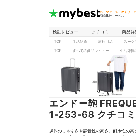
スーツケース・キャリー
商品比較サービス
検証レビュー
クチコミ
商品詳
TOP
生活雑貨
旅行用品
スーツ
TOP
すべての商品レビュー
生活雑貨
エンドー鞄 FREQU
1-253-68 ク
操作のしやすさや静音性の高さ、耐水性の高さが気