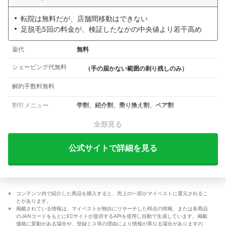
転院は無料だが、店舗間移動はできない
足脱毛5回の料金が、検証したなかの中央値より若干高め
薬代
無料
シェービング代無料
（手の届かない範囲の剃り残しのみ）
解約手数料無料
割引メニュー
学割、紹介割、乗り換え割、ペア割
全部見る
公式サイトで詳細を見る
コンテンツ内で紹介した商品を購入すると、売上の一部がマイベストに還元されるこ
とがあります。
掲載されている情報は、マイベストが独自にリサーチした時点の情報、または各商品
のJANコードをもとにECサイトが提供するAPIを使用し自動で生成しています。掲載
価格に変動がある場合や、登録ミス等の理由により情報が異なる場合がありますの