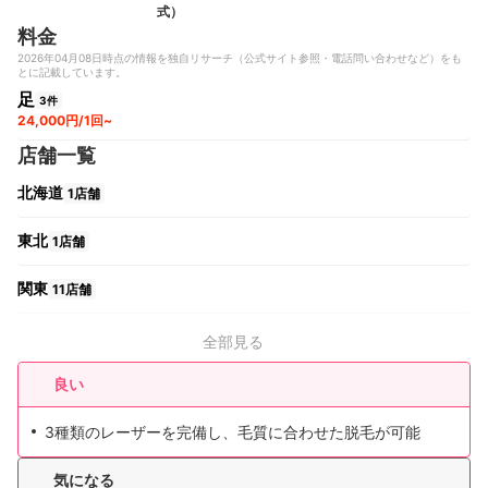
式）
料金
2026年04月08日時点の情報を独自リサーチ（公式サイト参照・電話問い合わせなど）をも
とに記載しています。
足
3件
24,000円/1回~
店舗一覧
北海道
1店舗
東北
1店舗
関東
11店舗
中部
2店舗
全部見る
関西
良い
4店舗
中国・四国
3種類のレーザーを完備し、毛質に合わせた脱毛が可能
1店舗
九州・沖縄
気になる
1店舗