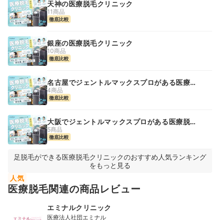
天神の医療脱毛クリニック
11商品
徹底比較
銀座の医療脱毛クリニック
10商品
徹底比較
名古屋でジェントルマックスプロがある医療脱
毛クリニック
4商品
徹底比較
大阪でジェントルマックスプロがある医療脱毛
クリニック
5商品
徹底比較
足脱毛ができる医療脱毛クリニックのおすすめ人気ランキング
をもっと見る
人気
医療脱毛関連の商品レビュー
エミナルクリニック
医療法人社団エミナル