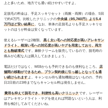
上と多いため、地方でも通い続けやすいですよ。
足脱毛の料金は、手足スッキリセット（両腕・両脚）の場合、
5回
で約4万円。比較したクリニックの
中央値（95,740円）より5.4
万円ほど安い結果に
。
なお、単体の足脱毛よりも手足スッキリセ
ットのほうが料金は安くなっています。
使えるレーザーは2種類。
黒く太い毛への対応度が高いアレキサン
ドライト、根深い毛への対応度が高いヤグを用意しており、両方
とも熱破壊式
です。麻酔クリームを販売しているので、脱毛時の
痛みが心配な人は購入しておきましょう。
電話だけではなく、WEBからも予約できるのも便利なところ。
店
舗間の移動ができるため、プラン契約後に引っ越しとなっても通
い続けられます
よ。キャンセル待ち通知機能はないものの、予約
日2日前の23時までならキャンセル料は発生しません。
費用を抑えて脱毛でき、利便性も高いクリニック
です。レーザー
はアレキサンドライト・ヤグを使えれば問題ないという人は、利
用を検討してみてくださいね。