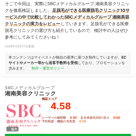
そこで今回は、実際にSBCメディカルグループ 湘南美容クリニッ
クを徹底検証しました。
足脱毛ができる医療脱毛クリニック10サ
ービスの中で比較してわかったSBCメディカルグループ 湘南美容
クリニックの実力をレビュー
していきます。足脱毛ができる医療
脱毛クリニックの選び方も紹介しているので、検討中の人はぜひ
参考にしてみてくださいね！
2026年03月17日更新
本コンテンツはマイベストが独自の基準に基づき制作していますが、
EC
サイトやメーカー等から送客手数料を受領
しており、プロモーションを
含みます。
制作・運営ポリシー
SBCメディカルグループ
湘南美容クリニック
検証スコア
4.58
レーザーの種類数
4.50
｜
足全体脱毛5回の安さ
5.00
｜
予約制度・機能の充実度
4.38
拡大