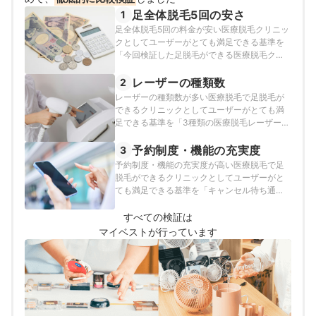
足全体脱毛5回の安さ
1
足全体脱毛5回の料金が安い医療脱毛クリニッ
クとしてユーザーがとても満足できる基準を
「今回検証した足脱毛ができる医療脱毛クリ
ニックのなかで最も足全体脱毛5回の料金が安
いクリニック」とし、以下の方法で各クリニ
レーザーの種類数
2
ックの検証を行いました。2026年3月5日時点
レーザーの種類数が多い医療脱毛で足脱毛が
の情報をもとに検証を行なっています。
できるクリニックとしてユーザーがとても満
足できる基準を「3種類の医療脱毛レーザーを
使用できるクリニック」とし、以下の方法で
各クリニックの検証を行いました。
予約制度・機能の充実度
3
予約制度・機能の充実度が高い医療脱毛で足
脱毛ができるクリニックとしてユーザーがと
ても満足できる基準を「キャンセル待ち通知
機能つきで予約がWEBやアプリで完結するだ
けでなく、契約回数分の予約が取れるかつ店
すべての検証は
舗間移動も可能な医療脱毛クリニック」と
マイベストが行っています
し、以下の方法で各クリニックの検証を行い
ました。