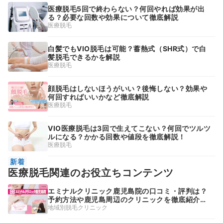
医療脱毛5回で終わらない？何回やれば効果が出
る？必要な回数や効果について徹底解説
医療脱毛
白髪でもVIO脱毛は可能？蓄熱式（SHR式）で白
髪脱毛できるかを解説
医療脱毛
顔脱毛はしないほうがいい？後悔しない？効果や
何回すればいいかなど徹底解説
医療脱毛
VIO医療脱毛は3回で生えてこない？何回でツルツ
ルになる？かかる回数や値段を徹底解説！
医療脱毛
新着
医療脱毛関連のお役立ちコンテンツ
エミナルクリニック鹿児島院の口コミ・評判は？
予約方法や鹿児島周辺のクリニックを徹底紹介！
【2026年】
地域別脱毛クリニック