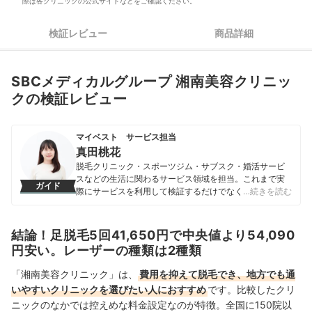
際は各クリニックの公式サイトなどをご確認ください。
検証レビュー
商品詳細
SBCメディカルグループ 湘南美容クリニッ
クの検証レビュー
マイベスト サービス担当
真田桃花
脱毛クリニック・スポーツジム・サブスク・婚活サービ
スなどの生活に関わるサービス領域を担当。これまで実
ガイド
際にサービスを利用して検証するだけでなく、医師や婚
…続きを読む
活アドバイザーなど多種多様な専門家への取材を通じて
サービスを比較検証してきた。「選ぶのが難しい領域だ
からこそ、徹底検証を通じて全ユーザーが選びやすい情
結論！足脱毛5回41,650円で中央値より54,090
報を届ける」ことをモットーに活動している。
円安い。レーザーの種類は2種類
真田桃花のプロフィール
「湘南美容クリニック」は、
費用を抑えて脱毛でき、地方でも通
いやすいクリニックを選びたい人におすすめ
です。比較したクリ
ニックのなかでは控えめな料金設定なのが特徴。全国に150院以