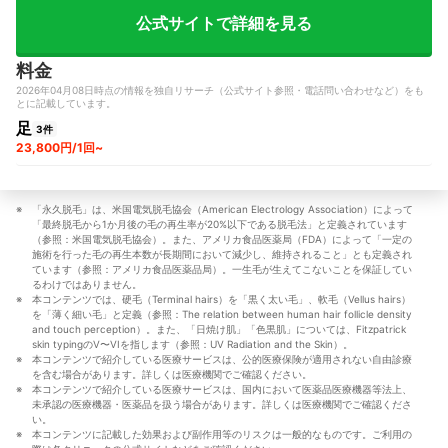
公式サイトで詳細を見る
料金
2026年04月08日時点の情報を独自リサーチ（公式サイト参照・電話問い合わせなど）をも
とに記載しています。
足
3件
23,800円/1回~
「永久脱毛」は、米国電気脱毛協会（American Electrology Association）によって
「最終脱毛から1か月後の毛の再生率が20%以下である脱毛法」と定義されています
（参照：米国電気脱毛協会）。また、アメリカ食品医薬局（FDA）によって「一定の
施術を行った毛の再生本数が長期間において減少し、維持されること」とも定義され
ています（参照：アメリカ食品医薬品局）。一生毛が生えてこないことを保証してい
るわけではありません。
本コンテンツでは、硬毛（Terminal hairs）を「黒く太い毛」、軟毛（Vellus hairs）
を「薄く細い毛」と定義（参照：The relation between human hair follicle density 
and touch perception）。また、「日焼け肌」「色黒肌」については、Fitzpatrick 
skin typingのV〜VIを指します（参照：UV Radiation and the Skin）。
本コンテンツで紹介している医療サービスは、公的医療保険が適用されない自由診療
を含む場合があります。詳しくは医療機関でご確認ください。
本コンテンツで紹介している医療サービスは、国内において医薬品医療機器等法上、
未承認の医療機器・医薬品を扱う場合があります。詳しくは医療機関でご確認くださ
い。
本コンテンツに記載した効果および副作用等のリスクは一般的なものです。ご利用の