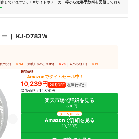
制作していますが、
ECサイトやメーカー等から送客手数料を受領
しており、
ー
ター
｜
KJ-D783W
代の安さ
4.34
｜
お手入れのしやすさ
4.70
｜
風の心地よさ
4.13
最安価格
Amazonでタイムセール中！
10,239円
20%OFF
在庫わずか
参考価格：
12,800円
楽天市場で詳細を見る
11,800円
タイムセール
Amazonで詳細を見る
10,239円