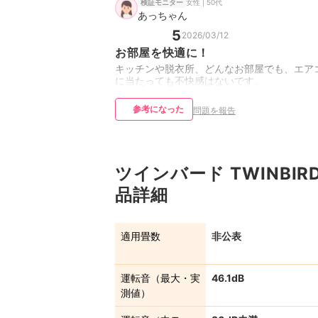
女性 | 50代
検証モニター
あっちゃん
5
2026/03/12
お部屋を快適に！
キッチンや脱衣所、どんなお部屋でも、エア
に当たっても不快感はないです。
参考になった
問題を報告
ツインバード TWINBIR
品詳細
適用畳数
非公表
運転音（最大・実
46.1dB
測値）