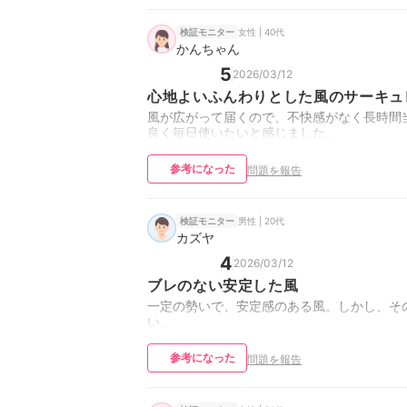
女性 | 40代
検証モニター
かんちゃん
5
2026/03/12
心地よいふんわりとした風のサーキュ
風が広がって届くので、不快感がなく長時間
良く毎日使いたいと感じました。
参考になった
問題を報告
男性 | 20代
検証モニター
カズヤ
4
2026/03/12
ブレのない安定した風
一定の勢いで、安定感のある風。しかし、そ
い。
参考になった
問題を報告