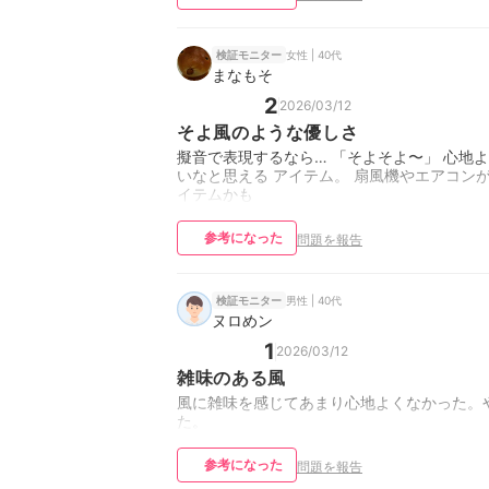
女性 | 40代
検証モニター
まなもそ
2
2026/03/12
そよ風のような優しさ
擬音で表現するなら… 「そよそよ〜」 心地
いなと思える アイテム。 扇風機やエアコン
イテムかも
参考になった
問題を報告
男性 | 40代
検証モニター
ヌロめン
1
2026/03/12
雑味のある風
風に雑味を感じてあまり心地よくなかった。
た。
参考になった
問題を報告