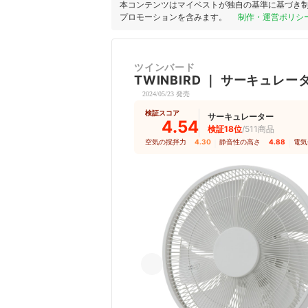
本コンテンツはマイベストが独自の基準に基づき
プロモーションを含みます。
制作・運営ポリシ
ツインバード
TWINBIRD
｜
サーキュレー
2024/05/23 発売
検証スコア
サーキュレーター
4.54
検証18位
/511商品
空気の撹拌力
4.30
｜
静音性の高さ
4.88
｜
電気