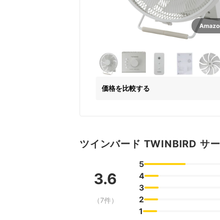
Amaz
価格を比較する
ツインバード TWINBIRD サ
5
3.6
4
3
2
（7件）
1