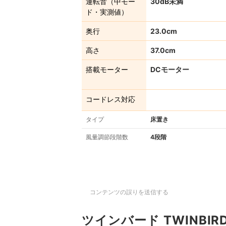
運転音（中モー
30dB未満
ド・実測値）
奥行
23.0cm
高さ
37.0cm
搭載モーター
DCモーター
コードレス対応
タイプ
床置き
風量調節段階数
4段階
コンテンツの誤りを送信する
ツインバード TWINBIR