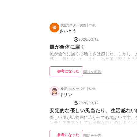
男性 | 20代
検証モニター
さいとう
3
2026/03/12
風が全体に届く
風が全体に届く心地よさは感じた。しかし、
感じ、気になった。また、布が風で靡くよう
参考になった
問題を報告
女性 | 50代
検証モニター
キリン
5
2026/03/12
安定的な優しい風当たり、生活感ない
優しい風が広範囲に広がって心地よいです。
ンテリア要素としても綺麗な白なのもポイン
参考になった
問題を報告