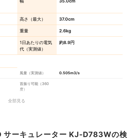
幅
35.0cm
高さ（最大）
37.0cm
重量
2.6kg
1日あたりの電気
約8.9円
代（実測値）
風量（実測値）
0.505m3/s
首振り可能（360
度）
全部見る
D サーキュレーター KJ-D783Wの検