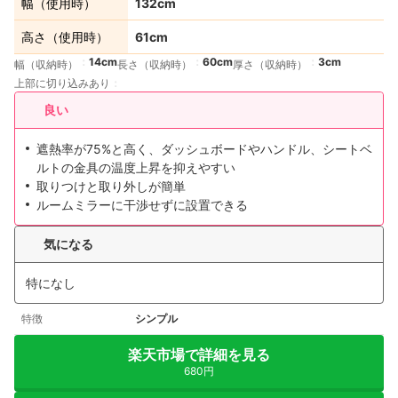
幅（使用時）
132cm
高さ（使用時）
61cm
14cm
60cm
3cm
幅（収納時）
長さ（収納時）
厚さ（収納時）
上部に切り込みあり
良い
遮熱率が75%と高く、ダッシュボードやハンドル、シートベ
ルトの金具の温度上昇を抑えやすい
取りつけと取り外しが簡単
ルームミラーに干渉せずに設置できる
気になる
特になし
特徴
シンプル
楽天市場で詳細を見る
680円