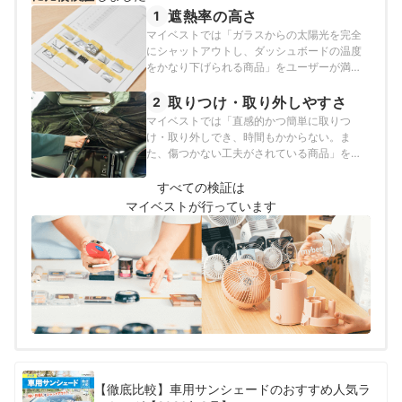
遮熱率の高さ
1
マイベストでは「ガラスからの太陽光を完全
にシャットアウトし、ダッシュボードの温度
をかなり下げられる商品」をユーザーが満足
できる商品とし、その基準を遮熱率65%以上
と定めて以下の方法で検証を行いました。
取りつけ・取り外しやすさ
2
マイベストでは「直感的かつ簡単に取りつ
け・取り外しでき、時間もかからない。ま
た、傷つかない工夫がされている商品」をユ
ーザーが満足できる商品とし、以下の方法で
検証を行いました。
すべての検証は
マイベストが行っています
【徹底比較】車用サンシェードのおすすめ人気ラ