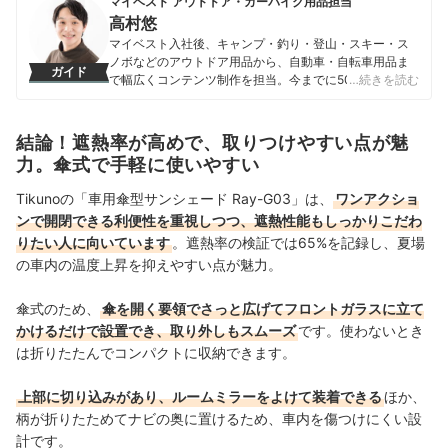
マイベスト アウトドア・カーバイク用品担当
高村悠
マイベスト入社後、キャンプ・釣り・登山・スキー・ス
ノボなどのアウトドア用品から、自動車・自転車用品ま
ガイド
で幅広くコンテンツ制作を担当。今までに500以上の商
…続きを読む
品を検証してきた実績を持つ。専門家への取材を重ねて
知識を深め、「わかりやすい情報で、一人ひとりにぴっ
たりの選択肢を提案すること」をモットーに、コンテン
結論！遮熱率が高めで、取りつけやすい点が魅
ツ制作を行なっている。
力。傘式で手軽に使いやすい
高村悠のプロフィール
Tikunoの「
車用傘型サンシェード Ray-G03
」
は、
ワンアクショ
ンで開閉できる利便性を重視しつつ、遮熱性能もしっかりこだわ
りたい人に向いています
。
遮熱率の検証では65%を記録し、夏場
の車内の温度上昇を抑えやすい点が魅力。
傘式のため、
傘を開く要領でさっと広げてフロントガラスに立て
かけるだけで設置でき、取り外しもスムーズ
です。使わないとき
は折りたたんでコンパクトに収納できます。
上部に切り込みがあり、ルームミラーをよけて装着できる
ほか、
柄が折りたためてナビの奥に置けるため、車内を傷つけにくい設
計です。