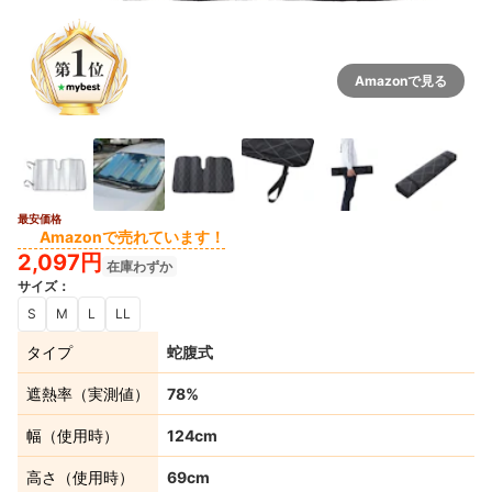
Amazonで見る
最安価格
Amazonで売れています！
2,097円
在庫わずか
サイズ
：
S
M
L
LL
タイプ
蛇腹式
遮熱率（実測値）
78%
幅（使用時）
124cm
高さ（使用時）
69cm