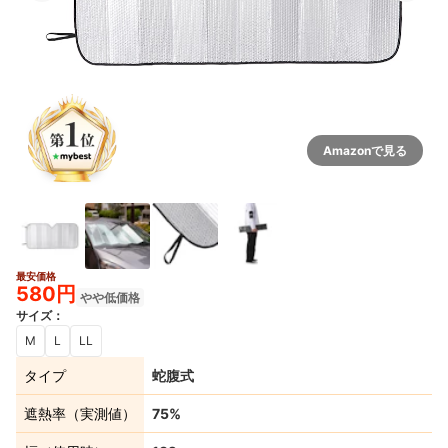
Amazonで見る
最安価格
580円
やや低価格
サイズ
：
M
L
LL
タイプ
蛇腹式
遮熱率（実測値）
75%