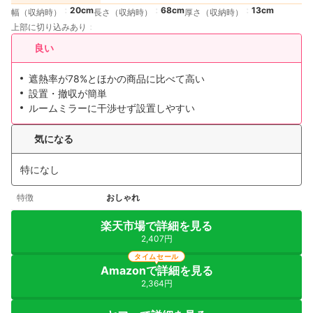
20cm
68cm
13cm
幅（収納時）
長さ（収納時）
厚さ（収納時）
上部に切り込みあり
良い
遮熱率が78%とほかの商品に比べて高い
設置・撤収が簡単
ルームミラーに干渉せず設置しやすい
気になる
特になし
特徴
おしゃれ
楽天市場で詳細を見る
2,407円
タイムセール
Amazonで詳細を見る
2,364円