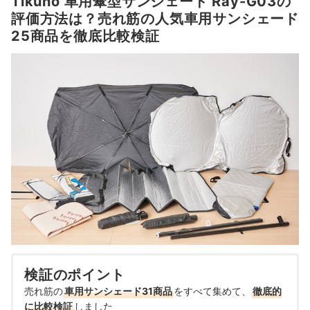
Tikuno 車用傘型サンシェード Ray-G03の
評価方法は？売れ筋の人気車用サンシェード
25商品を徹底比較検証
検証のポイント
売れ筋の
車用サンシェード31商品
をすべて集めて、
徹底的
に比較検証
しました