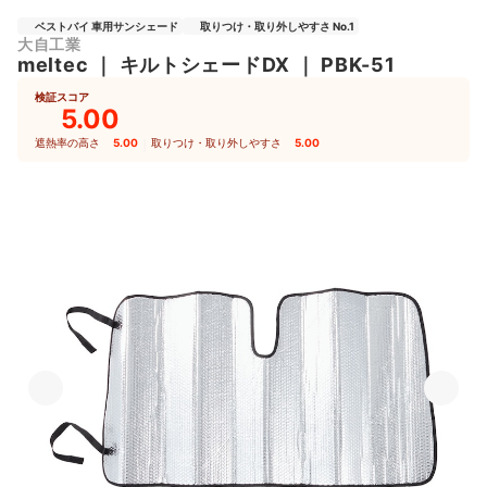
ベストバイ 車用サンシェード
取りつけ・取り外しやすさ No.1
大自工業
meltec
｜
キルトシェードDX
｜
PBK-51
検証スコア
5.00
遮熱率の高さ
5.00
｜
取りつけ・取り外しやすさ
5.00