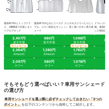
遮熱率78%とトップクラ
遮熱率75%なのにリーズナ
スジガネ入りでへたりにく
ドラレコを外
ス。3層構造で日差しをト
ブル。コスパ良好なサンシ
い。長く使いやすい実力派
能。遮熱性と
リプルブロック
ェード
した独自設計
2,407円
680円
1,098円
楽
楽天市場
楽天市場
楽天市場
タイムセール
タイムセール
2,364円
1,280円
1,782円
Am
Amazon
Amazon
Amazon
2,097円
580円
1,078円
ヤ
ヤフー
ヤフー
ヤフー
そもそもどう選べばいい？車用サンシェード
の選び方
車用サンシェードを選ぶ際に必ずチェックしておきたい「3つの
ポイント」
を以下のコンテンツから抜粋してご紹介します。