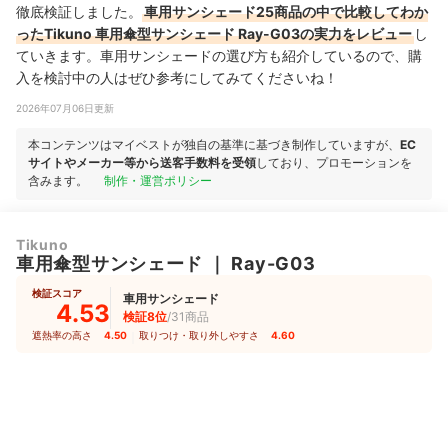
徹底検証しました。
車用サンシェード25商品の中で比較してわか
ったTikuno 車用傘型サンシェード Ray-G03の実力をレビュー
し
ていきます。車用サンシェードの選び方も紹介しているので、購
入を検討中の人はぜひ参考にしてみてくださいね！
2026年07月06日更新
本コンテンツはマイベストが独自の基準に基づき制作していますが、
EC
サイトやメーカー等から送客手数料を受領
しており、プロモーションを
含みます。
制作・運営ポリシー
Tikuno
車用傘型サンシェード
｜
Ray-G03
検証スコア
車用サンシェード
4.53
検証8位
/31商品
遮熱率の高さ
4.50
｜
取りつけ・取り外しやすさ
4.60