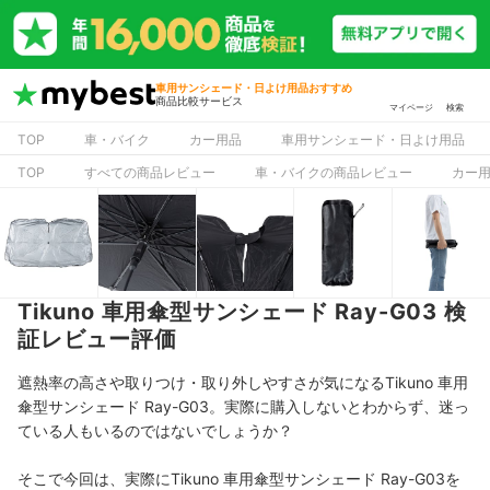
車用サンシェード・日よけ用品おすすめ
商品比較サービス
マイページ
検索
TOP
車・バイク
カー用品
車用サンシェード・日よけ用品
TOP
すべての商品レビュー
車・バイクの商品レビュー
カー
Tikuno 車用傘型サンシェード Ray-G03 検
証レビュー評価
遮熱率の高さや取りつけ・取り外しやすさが気になるTikuno 車用
傘型サンシェード Ray-G03。実際に購入しないとわからず、迷っ
ている人もいるのではないでしょうか？
そこで今回は、実際にTikuno 車用傘型サンシェード Ray-G03を