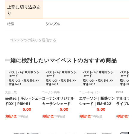
上部に切り込みあ
り
特徴
シンプル
コンテンツの誤りを送信する
一緒に検討したいマイベストのおすすめ商品
ベストバイ 車用サンシ
ベストバイ 車用サンシ
ベストバイ 車用サンシ
ベストバ
ェード
ェード
ェード
ェード
取りつけ・取り外しや
取りつけ・取り外しや
取りつけ・取り外しや
取りつけ
すさ No.1
すさ No.1
すさ No.1
すさ No.1
大自工業
コーナン商事
ニューレイトン
DCM
meltec
｜
キルトシェー
コーナンオリジナル
｜
エマーソン
｜
断熱サン
アルミサン
ドDX
｜
PBK-51
カーサンシェード
シェード
｜
EM-522
ライブレコ
｜
111533
5.00
5.00
5.00
(
検証1位
/31商品
)
(
検証1位
/31商品
)
(
検証1位
/31商品
)
(
検証1位
/31