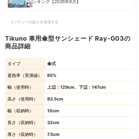
ンキング【2026年8月】
コンテンツの誤りを送信する
Tikuno 車用傘型サンシェード Ray-G03の
商品詳細
タイプ
傘式
遮熱率（実測値）
65%
幅（使用時）
上辺：129cm、下辺：147cm
高さ（使用時）
83.5cm
幅（収納時）
10cm
長さ（収納時）
32cm
厚さ（収納時）
7.5cm