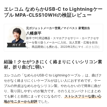
エレコム なめらかUSB-C to Lightningケー
ブル MPA-CLSS10WHの検証レビュー
元ガジェットメーカー営業／マイベスト 家電担当
八幡康平
新卒でPC周辺機器・スマホアクセサリー・カーアクセサ
リーを取り扱うメーカーに入社。法人営業・広報を担当
ガイド
し、商品開発にも携わる。2023年2月にマイベストに入
…続きを読む
社し、モバイルバッテリーやビデオカメラなどガジェッ
トやカメラの比較・コンテンツ制作を経験。現在では、
家電を中心に幅広いジャンルのコンテンツ制作に携わ
結論！クセがつきにくく絡まりにくいシリコン素
る。「専門性をもとにした調査・検証を通じ、一人ひと
材。折り曲げに弱い
りに合った選択肢を分かりやすく提案すること」を心が
けて、コンテンツ制作を行っている。
エレコムの「なめらかUSB-C to Lightningケーブル 」は、曲げク
八幡康平のプロフィール
セがなく絡まりにくいケーブルがほしい人におすすめです。ケー
ブルの外皮はなめらかなシリコン製。やわらかいので簡単に曲が
り、取り回しやすいのが魅力です。そのうえコンパクトにまとめ
ても解くと自然にまっすぐになるので、
ストレスフリーな使い心
地がモニターから好評
でした。