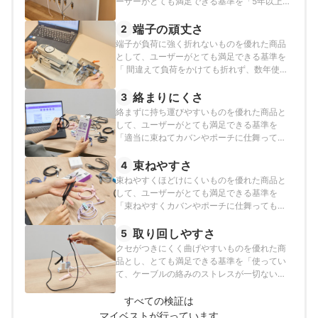
ーザーがとても満足できる基準を「5年以上使
って、何度折り曲げても断線することなく使
える商品」とし、以下の方法で各商品の検証
端子の頑丈さ
2
を行いました。
端子が負荷に強く折れないものを優れた商品
として、ユーザーがとても満足できる基準を
「 間違えて負荷をかけても折れず、数年使っ
ても折れないだけの耐久性がある商品」と
し、以下の方法で各商品の検証を行いまし
絡まりにくさ
3
た。
絡まずに持ち運びやすいものを優れた商品と
して、ユーザーがとても満足できる基準を
「適当に束ねてカバンやポーチに仕舞っても
絡まない商品」とし、以下の方法で各商品の
検証を行いました。
束ねやすさ
4
束ねやすくほどけにくいものを優れた商品と
して、ユーザーがとても満足できる基準を
「束ねやすくカバンやポーチに仕舞っても勝
手にほどけない商品」とし、以下の方法で各
商品の検証を行いました。
取り回しやすさ
5
クセがつきにくく曲げやすいものを優れた商
品とし、とても満足できる基準を「使ってい
て、ケーブルの絡みのストレスが一切ない商
品」とし、以下の方法で各商品の検証を行い
ました。
すべての検証は
マイベストが行っています