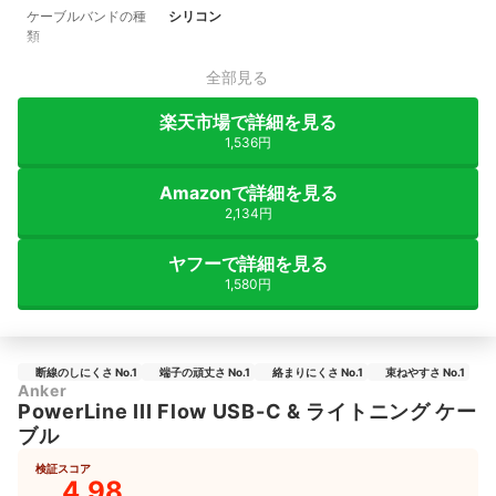
ケーブルバンドの種
シリコン
類
全部見る
楽天市場で詳細を見る
1,536円
Amazonで詳細を見る
2,134円
ヤフーで詳細を見る
1,580円
断線のしにくさ No.1
端子の頑丈さ No.1
絡まりにくさ No.1
束ねやすさ No.1
Anker
PowerLine III Flow USB-C & ライトニング ケー
ブル
検証スコア
4.98