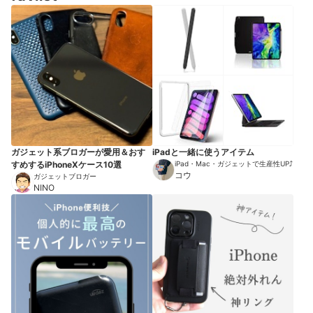
ガジェット系ブロガーが愛用＆おす
iPadと一緒に使うアイテム
すめするiPhoneXケース10選
iPad・Mac・ガジェットで生産性UP⤴︎
コウ
ガジェットブロガー
NINO