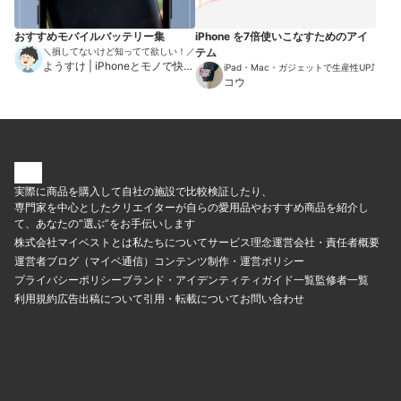
おすすめモバイルバッテリー集
iPhone を7倍使いこなすためのアイ
＼損してないけど知ってて欲しい！／
テム
ようすけ | iPhoneとモノで快適
iPad・Mac・ガジェットで生産性UP⤴︎
な暮らし
コウ
実際に商品を購入して自社の施設で比較検証したり、
専門家を中心としたクリエイターが自らの愛用品やおすすめ商品を紹介し
て、あなたの“選ぶ”をお手伝いします
株式会社マイベストとは
私たちについて
サービス理念
運営会社・責任者概要
運営者ブログ（マイベ通信）
コンテンツ制作・運営ポリシー
プライバシーポリシー
ブランド・アイデンティティ
ガイド一覧
監修者一覧
利用規約
広告出稿について
引用・転載について
お問い合わせ