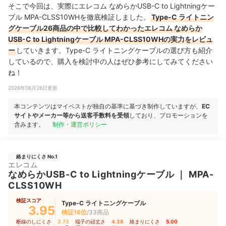
そこで今回は、実際にエレコム なめらかUSB-C to Lightningケー
ブル MPA-CLSS10WHを徹底検証しました。
Type-C ライトニン
グケーブル26商品の中で比較してわかったエレコム なめらか
USB-C to Lightningケーブル MPA-CLSS10WHの実力をレビュ
ー
していきます。Type-C ライトニングケーブルの選び方も紹介
しているので、購入を検討中の人はぜひ参考にしてみてください
ね！
2026年06月26日更新
本コンテンツはマイベストが独自の基準に基づき制作していますが、
EC
サイトやメーカー等から送客手数料を受領
しており、プロモーションを
含みます。
制作・運営ポリシー
絡まりにくさ No.1
エレコム
なめらかUSB-C to Lightningケーブル
｜
MPA-
CLSS10WH
検証スコア
Type-C ライトニングケーブル
3.95
検証16位
/33商品
断線のしにくさ
3.73
｜
端子の頑丈さ
4.38
｜
絡まりにくさ
5.00
｜