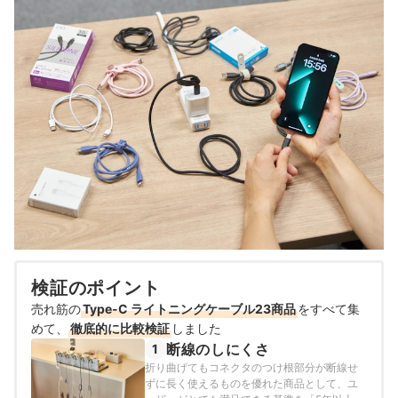
検証のポイント
売れ筋の
Type-C ライトニングケーブル23商品
をすべて集
めて、
徹底的に比較検証
しました
断線のしにくさ
1
折り曲げてもコネクタのつけ根部分が断線せ
ずに長く使えるものを優れた商品として、ユ