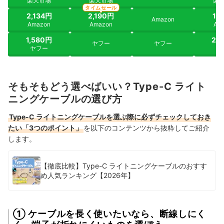
楽天市場
楽天市場
楽
タイムセール
2,134円
2,190円
1,
Amazon
Amazon
Amazon
Am
1,580円
2,
ヤフー
ヤフー
ヤフー
ヤ
そもそもどう選べばいい？Type-C ライト
ニングケーブルの選び方
Type-C ライトニングケーブルを選ぶ際に必ずチェックしておき
たい「3つのポイント」
を以下のコンテンツから抜粋してご紹介
します。
【徹底比較】Type-C ライトニングケーブルのおすす
め人気ランキング【2026年】
① ケーブルを長く使いたいなら、断線しにく