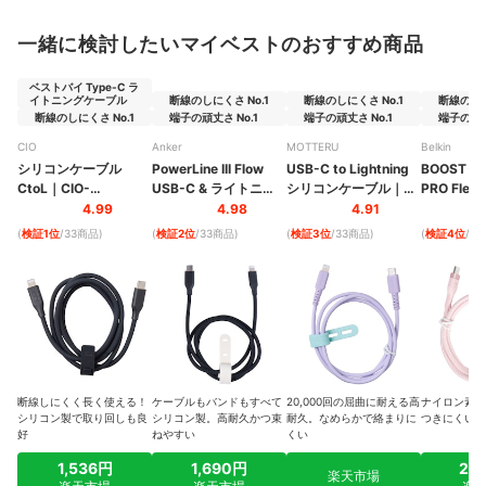
一緒に検討したいマイベストのおすすめ商品
ベストバイ Type-C ラ
イトニングケーブル
断線のしにくさ No.1
断線のしにくさ No.1
断線のしに
断線のしにくさ No.1
端子の頑丈さ No.1
端子の頑丈さ No.1
端子の頑丈
CIO
Anker
MOTTERU
Belkin
シリコンケーブル
PowerLine III Flow
USB-C to Lightning
BOOST↑
CtoL
｜
CIO-
USB-C & ライトニン
シリコンケーブル
｜
PRO Fle
SL30000-CL
グ ケーブル
MOT-SCBCLG100
グケーブル
4.99
4.98
4.91
(
検証1位
/33商品
)
(
検証2位
/33商品
)
(
検証3位
/33商品
)
(
検証4位
/3
断線しにくく長く使える！
ケーブルもバンドもすべて
20,000回の屈曲に耐える高
ナイロン素材
シリコン製で取り回しも良
シリコン製。高耐久かつ束
耐久。なめらかで絡まりに
つきにくい。
好
ねやすい
くい
1,536円
1,690円
2,
楽天市場