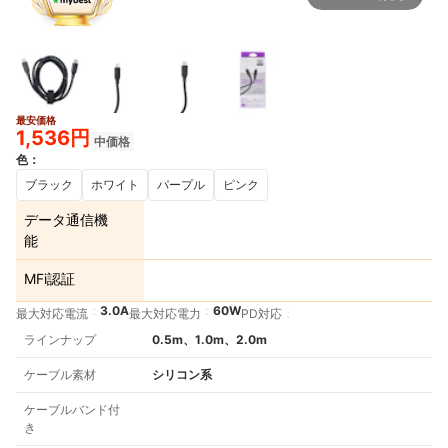
最安価格
1,536円
中価格
色
：
ブラック
ホワイト
パープル
ピンク
データ通信機
能
MFi認証
3.0A
60W
最大対応電流
最大対応電力
PD対応
ラインナップ
0.5m、1.0m、2.0m
ケーブル素材
シリコン系
ケーブルバンド付
き