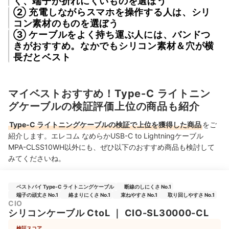
く、端子が折れにくいものを選ぼう
② 充電しながらスマホを操作する人は、シリ
コン素材のものを選ぼう
③ ケーブルをよく持ち運ぶ人には、バンドつ
きがおすすめ。なかでもシリコン素材＆穴が横
長だとベスト
マイベストおすすめ！Type-C ライトニン
グケーブルの検証評価上位の商品も紹介
Type-C ライトニングケーブルの検証で上位を獲得した商品
をご
紹介します。エレコム なめらかUSB-C to Lightningケーブル
MPA-CLSS10WH以外にも、ぜひ以下のおすすめ商品も検討して
みてくださいね。
ベストバイ Type-C ライトニングケーブル
断線のしにくさ No.1
端子の頑丈さ No.1
絡まりにくさ No.1
束ねやすさ No.1
取り回しやすさ No.1
CIO
シリコンケーブル CtoL
｜
CIO-SL30000-CL
検証スコア