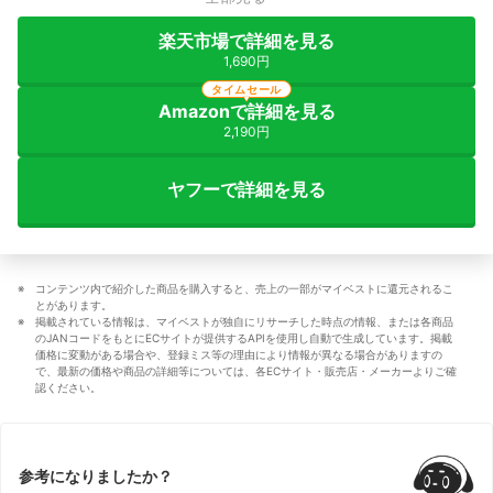
楽天市場で詳細を見る
1,690円
タイムセール
Amazonで詳細を見る
2,190円
ヤフーで詳細を見る
コンテンツ内で紹介した商品を購入すると、売上の一部がマイベストに還元されるこ
とがあります。
掲載されている情報は、マイベストが独自にリサーチした時点の情報、または各商品
のJANコードをもとにECサイトが提供するAPIを使用し自動で生成しています。掲載
価格に変動がある場合や、登録ミス等の理由により情報が異なる場合がありますの
で、最新の価格や商品の詳細等については、各ECサイト・販売店・メーカーよりご確
認ください。
参考になりましたか？