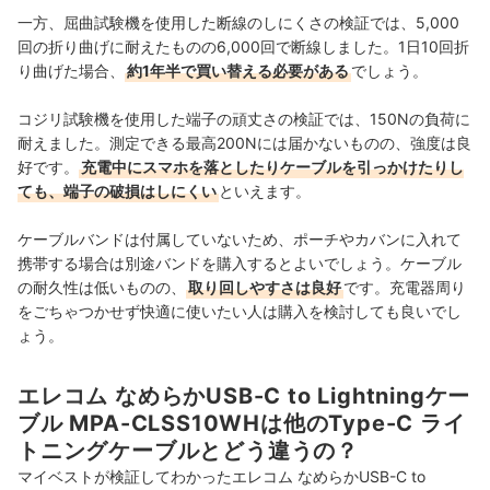
一方、屈曲試験機を使用した断線のしにくさの検証では、5,000
回の折り曲げに耐えたものの6,000回で断線しました。1日10回折
り曲げた場合、
約1年半で買い替える必要がある
でしょう。
コジリ試験機を使用した端子の頑丈さの検証では、150Nの負荷に
耐えました。測定できる最高200Nには届かないものの、強度は良
好です。
充電中にスマホを落としたりケーブルを引っかけたりし
ても、端子の破損はしにくい
といえます。
ケーブルバンドは付属していないため、ポーチやカバンに入れて
携帯する場合は別途バンドを購入するとよいでしょう。ケーブル
の耐久性は低いものの、
取り回しやすさは良好
です。充電器周り
をごちゃつかせず快適に使いたい人は購入を検討しても良いでし
ょう。
エレコム なめらかUSB-C to Lightningケー
ブル MPA-CLSS10WHは他のType-C ライ
トニングケーブルとどう違うの？
マイベストが検証してわかったエレコム なめらかUSB-C to