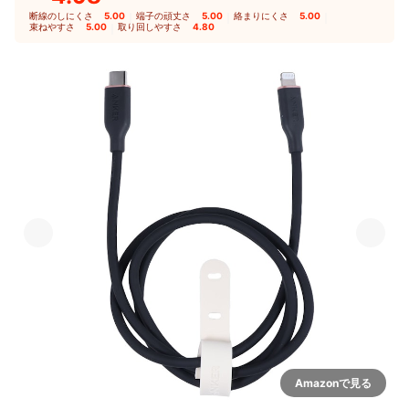
断線のしにくさ
5.00
｜
端子の頑丈さ
5.00
｜
絡まりにくさ
5.00
｜
束ねやすさ
5.00
｜
取り回しやすさ
4.80
Amazonで見る