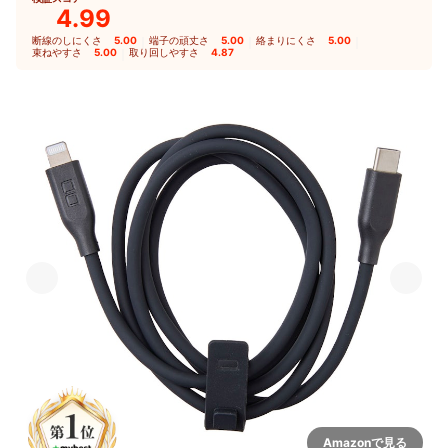
4.99
断線のしにくさ
5.00
｜
端子の頑丈さ
5.00
｜
絡まりにくさ
5.00
｜
束ねやすさ
5.00
｜
取り回しやすさ
4.87
Amazonで見る