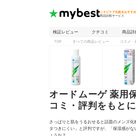
ニキビケア化粧水おすす
商品比較サービス
検証レビュー
クチコミ
商品詳
TOP
すべての商品レビュー
コスメ・
オードムーゲ 薬用
コミ・評判をもとに
さっぱりと肌をうるおせると話題のメンズ化
タつきにくい」と評判ですが、「保湿感がな
ょうか？