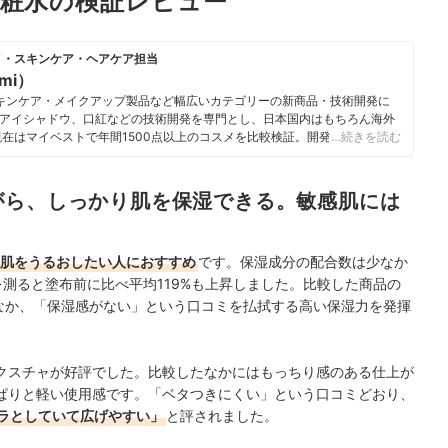
化粧水の検証レビュー
メ・スキンケア・ヘアケア担当
umi）
キンケア・メイクアップ製品など幅広いカテゴリーの新商品・技術開発に
アイシャドウ、口紅などの技術開発を専門とし、日本国内はもちろん海外
現在はマイベストで年間1500点以上のコスメを比較検証。開発現場で培っ
…続きを読む
をふまえながら、専門的な内容もユーザーにわかりやすく伝えることを大
いる。
i）のプロフィール
がら、しっかり肌を保湿できる。敏感肌には
肌をうるおしたい人におすすめ
です。保湿成分の配合数は少なか
測ると塗布前に比べ平均119%も上昇しました。比較した商品の
たなか、「保湿感がない」という口コミを払拭する高い保湿力を発揮
クスチャが好評でした。比較したなかにはもっちり感のある仕上が
ぱりと軽い使用感です。「ベタつきにくい」という口コミどおり、
ラとしていて広げやすい」
と評されました。