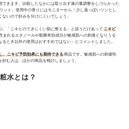
閉できます。比較したなかには取り出す液の量調整をしづらかった
リット。使用中の香りにはモニターから「少し薬っぽいツンとし
くないので好みを分けにくいでしょう。
つ。「ニキビのできにくい肌に整える」と謳うだけあって
ニキビ
含まれるエタノールや殺菌有効成分が敏感肌への刺激となりうる
なるとき以外の使用はおすすめではない」とコメントしました。
し、ニキビ予防効果にも期待できる
商品です。敏感肌への刺激性
を好む人は、ほかの商品を検討しましょう。
化粧水とは？