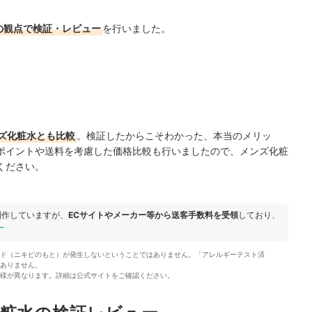
の観点で検証・レビュー
を行いました。
ズ化粧水とも比較
。検証したからこそわかった、本当のメリッ
ポイントや送料を考慮した価格比較も行いましたので、メンズ化粧
ください。
制作していますが、
ECサイトやメーカー等から送客手数料を受領
しており、
ー
ド（ニキビのもと）が発生しないということではありません。「アレルギーテスト済
ありません。
様が異なります。詳細は公式サイトをご確認ください。