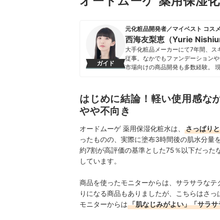
オードムーゲ 薬用保湿
元化粧品開発者／マイベスト コス
西海友梨恵（Yurie Nishi
大手化粧品メーカーにて7年間、ス
従事。なかでもファンデーションや
ガイド
市場向けの商品開発も多数経験。 
た知識をもとに、成分や処方の背景
切にしながらコンテンツを制作して
西海友梨恵（Yurie Nishium
はじめに結論！軽い使用感な
やや不向き
オードムーゲ 薬用保湿化粧水は、
さっぱりと
ったものの、実際に塗布3時間後の肌水分量を
約7割が高評価の基準とした75％以下だっ
しています。
商品を使ったモニターからは、サラサラなテ
りになる商品もありましたが、こちらはさっ
モニターからは
「肌なじみがよい」「サラサ