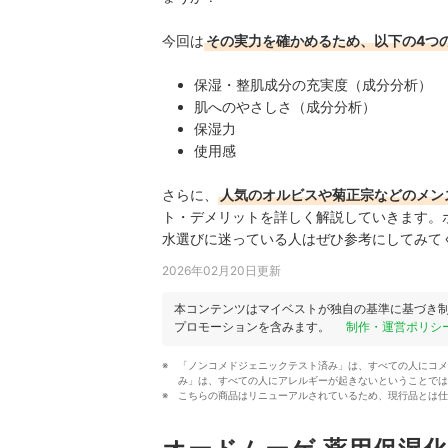
今回は
その実力を確かめるため、以下の4つ
保湿・整肌成分の充実度（成分分析）
肌へのやさしさ（成分分析）
保湿力
使用感
さらに、
人気のオルビスや菊正宗などのメン
ト・デメリットを詳しく解説していきます。
水選びに迷っている人はぜひ参考にしてみて
2026年02月20日更新
本コンテンツはマイベストが独自の基準に基づき
プロモーションを含みます。
制作・運営ポリシ
「ノンコメドジェニックテスト済み」は、すべての人にコメ
み」は、すべての人にアレルギーが起きないということでは
こちらの商品はリニューアルされているため、現行品とは仕