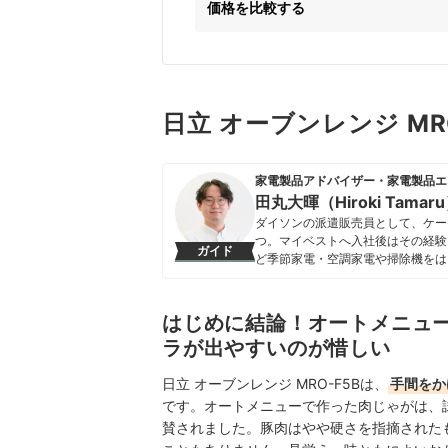
価格を比較する
日立 オーブンレンジ MR
家電製品アドバイザー・家電製品エ
田丸大暉（Hiroki Tamar
ダイソンの派遣販売員として、ケー
つ。マイベストへ入社後はその経験
ガイド
ど季節家電・空調家電や掃除機をは
クなどの総合家電メーカーから、ダイ
証してきた。毎日使う家電製品だか
エネ性能やお手入れのしやすさまで
はじめに結論！オートメニュ
田丸大暉（Hiroki Tamaru）
ラが出やすいのが惜しい
日立 オーブンレンジ MRO-F5Bは、
手間をか
です。オートメニューで作った肉じゃがは、
賛されました。豚肉はやや硬さを指摘された