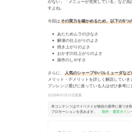
がない」「メニューが充実している」など高
すよね。
今回は
その実力を確かめるため、以下の5つ
あたためムラの少なさ
解凍の仕上がりのよさ
焼き上がりのよさ
おかずの仕上がりのよさ
操作のしやすさ
さらに、
人気のシャープやバルミューダなど
メリット・デメリットを詳しく解説していき
ブンレンジ選びに迷っている人はぜひ参考に
2026年01月21日更新
本コンテンツはマイベストが独自の基準に基づき
プロモーションを含みます。
制作・運営ポリシ