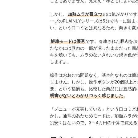
こともありません。見栄え・味ともによいお
しかし、
加熱ムラが目立つ
のは気がかりです
ープのPLAINLYシリーズは5分で均一に温
い」という口コミとは異なるため、向きを変
解凍モードは優秀
です。冷凍された豚肉を加
たなかには豚肉の一部が凍ったままだった商
キを焼いても、ムラのないきれいな焼き色が
しますよ。
操作はおおむね問題なく、基本的なものは簡
じません。しかし、操作ボタンが20個以上
要」という指摘も。比較した商品には直感的
明書がないとわかりづらく感じました
。
「メニューが充実している」という口コミど
かし、通常のあたためモードは、加熱ムラが出
別安くはないので、3～4万円の予算で買え