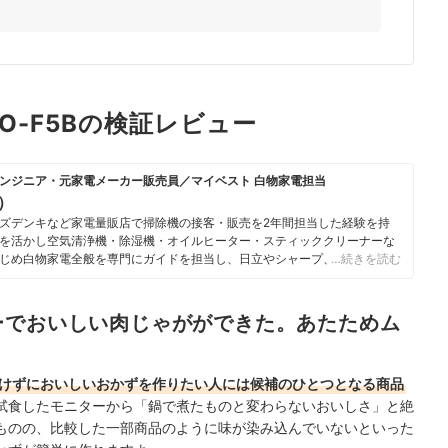
O-F5Bの検証レビュー
ンジニア・元家電メーカー販売員／マイベスト 白物家電担当
u）
ズデンキなど家電量販店で掃除機の接客・販売を2年間担当した経験を持
を活かし空気清浄機・除湿機・オイルヒーター・スティッククリーナーな
じめ白物家電全般を専門にガイドを担当し、日立やシャープ、パナソニッ
…続きを読む
ニチ工業・Sharkなどの専門メーカーまで、150以上の家電製品を比較検
らこそ、本当によい商品を誰もが簡単に選べるように、性能はもちろん省
ひとつひとつ丁寧に確認しながらコンテンツ制作を行う。
ーでおいしい肉じゃがができた。あたためム
のプロフィール
けずにおいしいおかずを作りたい人には候補のひとつとなる商品
試食したモニターから「鍋で煮たものと変わらないおいしさ」と絶
ものの、
比較した一部商品のように味が染み込んでいないといった