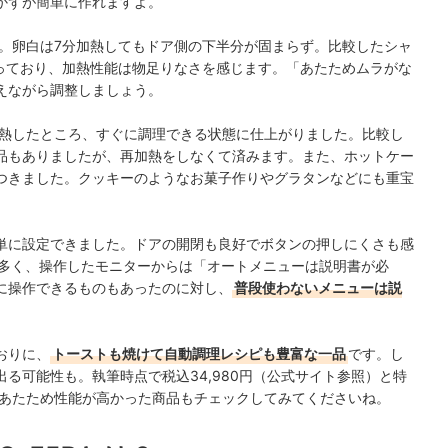
かずが簡単に作れますよ。
。卵白は7分加熱してもドア側の下半分が固まらず。比較したシャ
まっており、加熱性能は物足りなさを感じます。
「あたためムラがな
えながら調整しましょう。
熱したところ、すぐに調理できる状態に仕上がりました。比較し
品もありましたが、再加熱をしなくて済みます。また、ホットケー
つきました。クッキーのようなお菓子作りやグラタンなどにも重宝
単に設定できました。
ドアの開閉も良好でボタンの押しにくさも感
と多く、操作したモニターからは「オートメニューは説明書が必
に操作できるものもあったのに対し、
普段使わないメニューは説
おりに、
トーストも焼けて自動調理レシピも豊富な一品
で
す。し
る可能性も。執筆時点で税込34,980円（公式サイト参照）と特
るあたため性能が高かった商品もチェックしてみてくださいね。