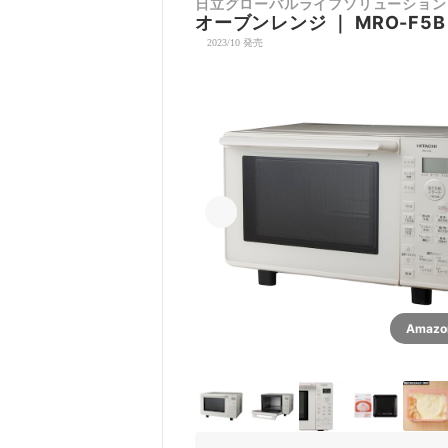
日立グローバルライフソリューション
オーブンレンジ
｜
MRO-F5B
2023/10 発売
Amaz